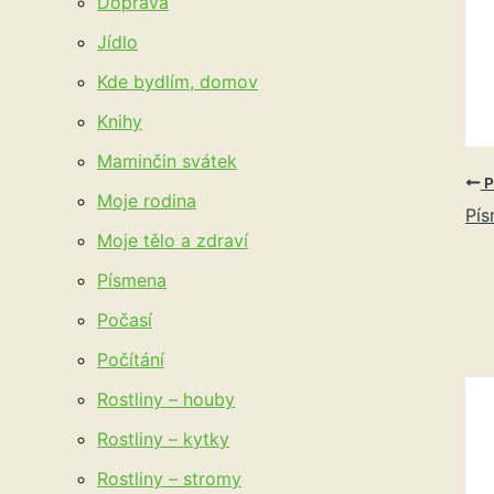
Doprava
Jídlo
Kde bydlím, domov
Knihy
Maminčin svátek
P
Moje rodina
Pís
Moje tělo a zdraví
Písmena
Počasí
Počítání
Rostliny – houby
Rostliny – kytky
Rostliny – stromy