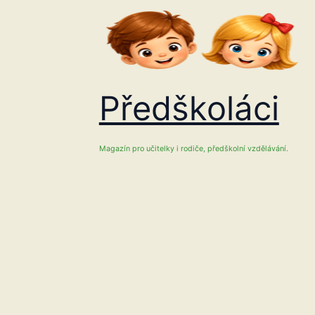
Přeskočit
na
obsah
Předškoláci
Magazín pro učitelky i rodiče, předškolní vzdělávání.