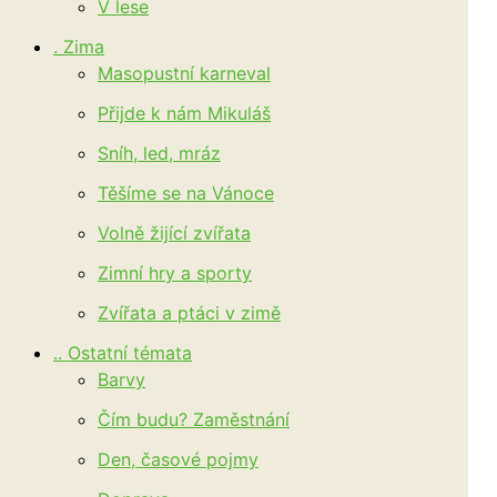
V lese
. Zima
Masopustní karneval
Přijde k nám Mikuláš
Sníh, led, mráz
Těšíme se na Vánoce
Volně žijící zvířata
Zimní hry a sporty
Zvířata a ptáci v zimě
.. Ostatní témata
Barvy
Čím budu? Zaměstnání
Den, časové pojmy