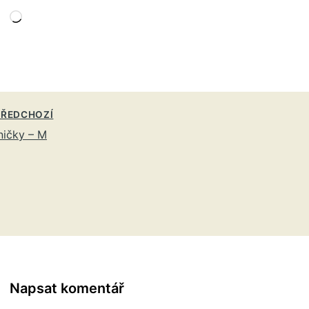
Načítání…
ŘEDCHOZÍ
ničky – M
Napsat komentář