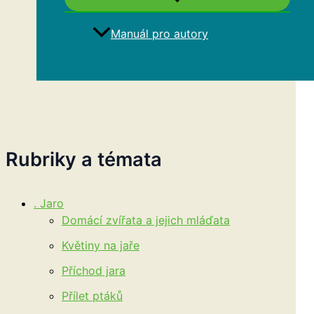
Manuál pro autory
Hledat
Rubriky a témata
. Jaro
Domácí zvířata a jejich mláďata
Květiny na jaře
Příchod jara
Přílet ptáků