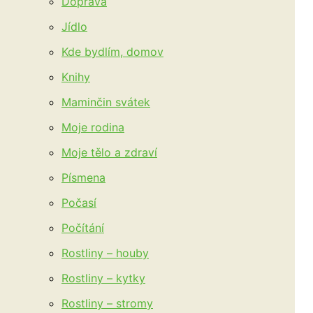
Doprava
Jídlo
Kde bydlím, domov
Knihy
Maminčin svátek
Moje rodina
Moje tělo a zdraví
Písmena
Počasí
Počítání
Rostliny – houby
Rostliny – kytky
Rostliny – stromy