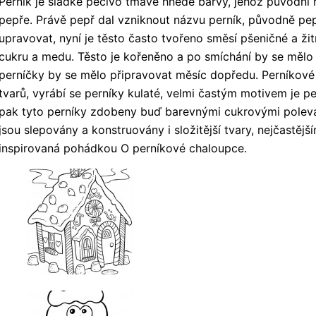
Perník je sladké pečivo tmavě hnědé barvy, jehož původní
pepře. Právě pepř dal vzniknout názvu perník, původně pep
upravovat, nyní je těsto často tvořeno směsí pšeničné a ž
cukru a medu. Těsto je kořeněno a po smíchání by se mělo
perníčky by se mělo připravovat měsíc dopředu. Perníkové
tvarů, vyrábí se perníky kulaté, velmi častým motivem je p
pak tyto perníky zdobeny buď barevnými cukrovými poleva
jsou slepovány a konstruovány i složitější tvary, nejčastě
inspirovaná pohádkou O perníkové chaloupce.