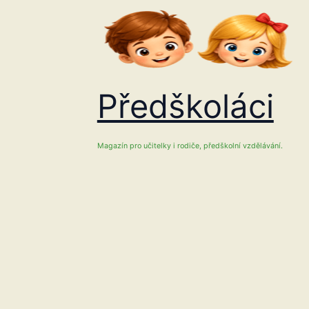
Přeskočit
na
obsah
Předškoláci
Magazín pro učitelky i rodiče, předškolní vzdělávání.