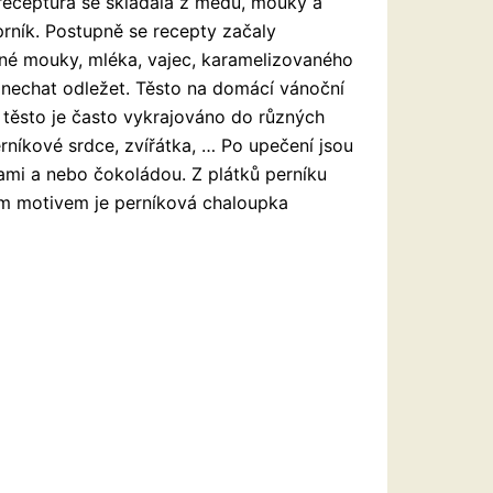
 receptura se skládala z medu, mouky a
rník. Postupně se recepty začaly
itné mouky, mléka, vajec, karamelizovaného
 nechat odležet. Těsto na domácí vánoční
 těsto je často vykrajováno do různých
erníkové srdce, zvířátka, … Po upečení jsou
mi a nebo čokoládou. Z plátků perníku
jším motivem je perníková chaloupka