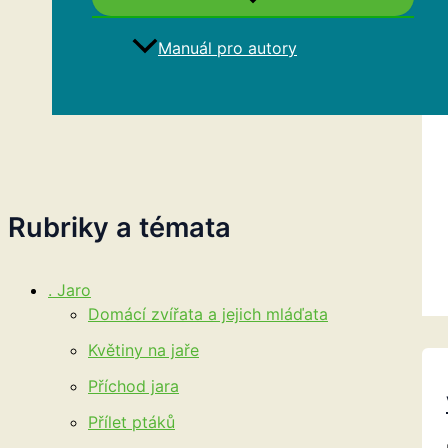
Manuál pro autory
Hledat
Rubriky a témata
. Jaro
Domácí zvířata a jejich mláďata
Květiny na jaře
Příchod jara
Přílet ptáků