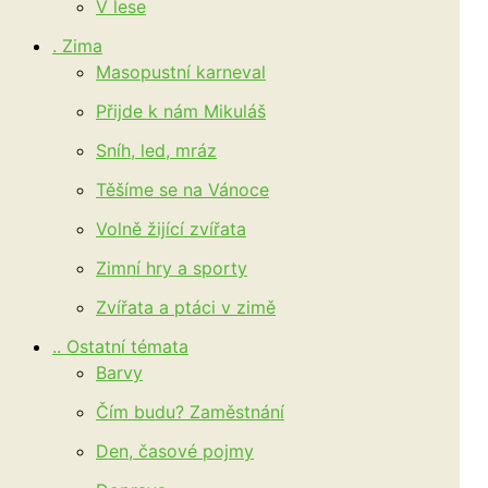
V lese
. Zima
Masopustní karneval
Přijde k nám Mikuláš
Sníh, led, mráz
Těšíme se na Vánoce
Volně žijící zvířata
Zimní hry a sporty
Zvířata a ptáci v zimě
.. Ostatní témata
Barvy
Čím budu? Zaměstnání
Den, časové pojmy