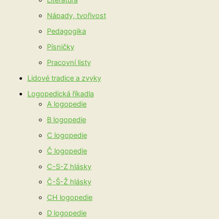
Literatura
Nápady, tvořivost
Pedagogika
Písničky
Pracovní listy
Lidové tradice a zvyky
Logopedická říkadla
A logopedie
B logopedie
C logopedie
Č logopedie
C-S-Z hlásky
Č-Š-Ž hlásky
CH logopedie
D logopedie