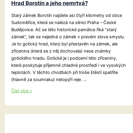
Hrad Borotín a jeho nemrtvá?
Starý zámek Borotín najdete asi čtyři kilometry od obce
Sudoměřice, která se nalézá na silnici Praha – České
Budějovice. Ač se této historické památce říká “starý
zámek”, tak se nejedná o zámek v pravém slova smyslu.
Je to gotický hrad, který byl přestavěn na zámek, ale
zřícenina (která se z něj dochovala) nese známky
gotického hradu. Gotické je i podzemí této zříceniny,
které poskytuje příjemné chladné prostředí i ve vysokých
teplotách. V těchto chodbách při troše štěstí spatříte
(hlavně za soumraku) netopýří reje. …
Hrad
Číst více »
Borotín
a
jeho
nemrtvá?