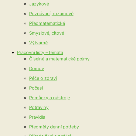
Jazykové
Poznávací, rozumové
Předmatematické
Smyslové, citové
Výtvarné
Pracovní listy – témata
Číselné a matematické pojmy
Domov
Péče o zdraví
Počasí
Pomůcky a nástroje
Potraviny
Pravidla
Předměty denní potřeby