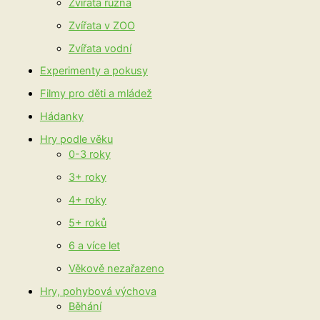
Zvířata různá
Zvířata v ZOO
Zvířata vodní
Experimenty a pokusy
Filmy pro děti a mládež
Hádanky
Hry podle věku
0-3 roky
3+ roky
4+ roky
5+ roků
6 a více let
Věkově nezařazeno
Hry, pohybová výchova
Běhání