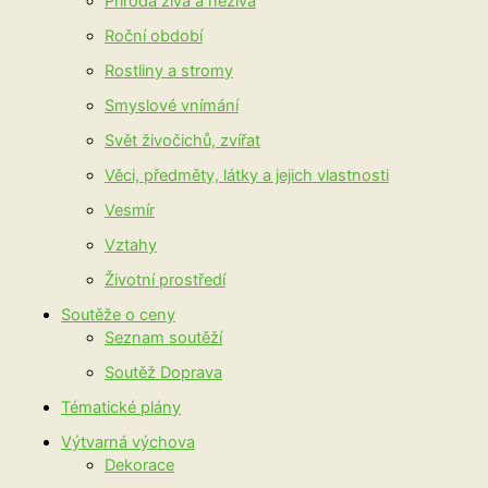
Příroda živá a neživá
Roční období
Rostliny a stromy
Smyslové vnímání
Svět živočichů, zvířat
Věci, předměty, látky a jejich vlastnosti
Vesmír
Vztahy
Životní prostředí
Soutěže o ceny
Seznam soutěží
Soutěž Doprava
Tématické plány
Výtvarná výchova
Dekorace