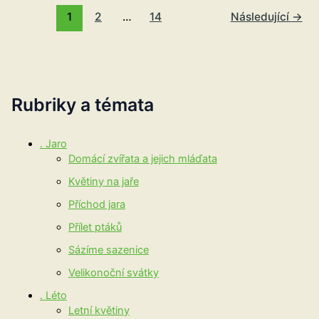
Krumlova
1
2
…
14
Následující
→
Rubriky a témata
. Jaro
Domácí zvířata a jejich mláďata
Květiny na jaře
Příchod jara
Přílet ptáků
Sázíme sazenice
Velikonoční svátky
. Léto
Letní květiny