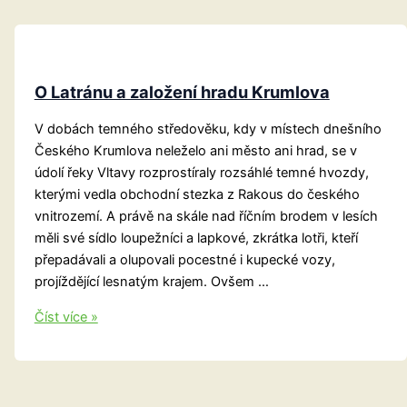
O Latránu a založení hradu Krumlova
V dobách temného středověku, kdy v místech dnešního
Českého Krumlova neleželo ani město ani hrad, se v
údolí řeky Vltavy rozprostíraly rozsáhlé temné hvozdy,
kterými vedla obchodní stezka z Rakous do českého
vnitrozemí. A právě na skále nad říčním brodem v lesích
měli své sídlo loupežníci a lapkové, zkrátka lotři, kteří
přepadávali a olupovali pocestné i kupecké vozy,
projíždějící lesnatým krajem. Ovšem …
O
Číst více »
Latránu
a
založení
hradu