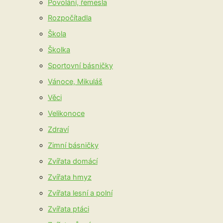
Povolání, řemesla
Rozpočítadla
Škola
Školka
Sportovní básničky
Vánoce, Mikuláš
Věci
Velikonoce
Zdraví
Zimní básničky
Zvířata domácí
Zvířata hmyz
Zvířata lesní a polní
Zvířata ptáci