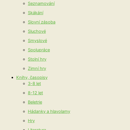
Seznamování
Skákání
Slovní zásoba
Sluchové
Smyslové
Spolupráce
Stolní hry
Zimní hry
Knihy, časopisy
3-8 let
8-12 let
Beletrie
Hádanky a hlavolamy
Hry