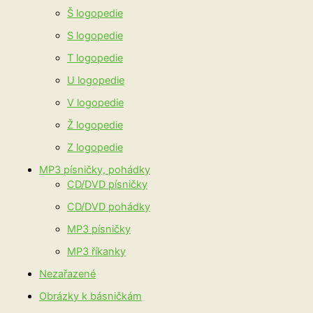
Š logopedie
S logopedie
T logopedie
U logopedie
V logopedie
Ž logopedie
Z logopedie
MP3 písničky, pohádky
CD/DVD písničky
CD/DVD pohádky
MP3 písničky
MP3 říkanky
Nezařazené
Obrázky k básničkám