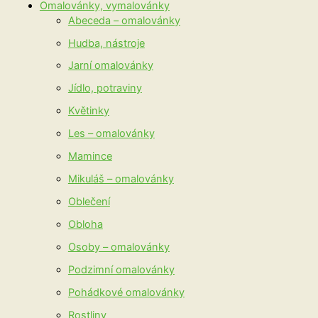
Omalovánky, vymalovánky
Abeceda – omalovánky
Hudba, nástroje
Jarní omalovánky
Jídlo, potraviny
Květinky
Les – omalovánky
Mamince
Mikuláš – omalovánky
Oblečení
Obloha
Osoby – omalovánky
Podzimní omalovánky
Pohádkové omalovánky
Rostliny