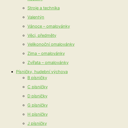
Stroje a technika
Valentýn
Vánoce – omalovánky
Věci, předměty
Velikonoční omalovánky
Zima – omalovánky
Zvířata – omalovánky
Písničky, hudební výchova
B písničky
C písničky
D písničky
G písničky
H písničky
J písničky