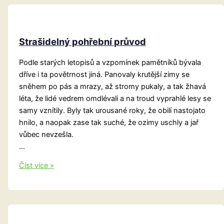
Strašidelný pohřební průvod
Podle starých letopisů a vzpomínek pamětníků bývala
dříve i ta povětrnost jiná. Panovaly krutější zimy se
sněhem po pás a mrazy, až stromy pukaly, a tak žhavá
léta, že lidé vedrem omdlévali a na troud vyprahlé lesy se
samy vznítily. Byly tak urousané roky, že obilí nastojato
hnilo, a naopak zase tak suché, že ozimy uschly a jař
vůbec nevzešla.
…
Strašidelný
Číst více »
pohřební
průvod