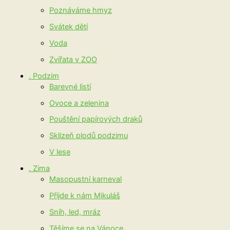
Poznáváme hmyz
Svátek dětí
Voda
Zvířata v ZOO
. Podzim
Barevné listí
Ovoce a zelenina
Pouštění papírových draků
Sklizeň plodů podzimu
V lese
. Zima
Masopustní karneval
Přijde k nám Mikuláš
Sníh, led, mráz
Těšíme se na Vánoce