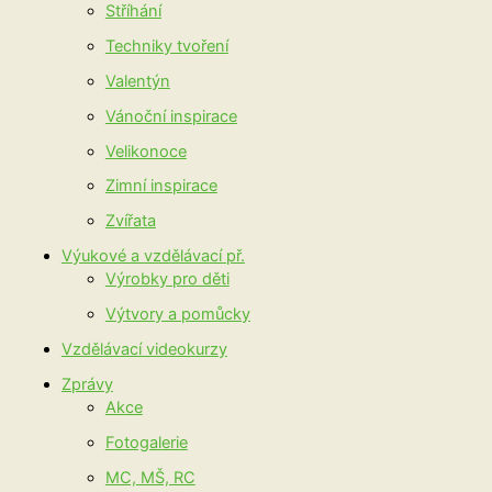
Stříhání
Techniky tvoření
Valentýn
Vánoční inspirace
Velikonoce
Zimní inspirace
Zvířata
Výukové a vzdělávací př.
Výrobky pro děti
Výtvory a pomůcky
Vzdělávací videokurzy
Zprávy
Akce
Fotogalerie
MC, MŠ, RC