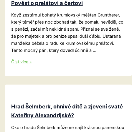
Pověst o prelátovi a čertovi
Když zestárnul bohatý krumlovský měšťan Gruntherer,
který téměř přes noc zbohatl tak, že pomalu nevěděl, co
s penězi, začal mít neklidné spaní. Přiznal se své ženě,
že pro majetek a pro peníze upsal duši ďáblu. Ustaraná
manželka běžela o radu ke krumlovskému prelátovi.
Tento mocný pán, který dovedl účinně a …
Pověst
Číst více »
o
prelátovi
a
čertovi
Hrad Šelmberk, ohnivé dítě a zjevení svaté
Kateřiny Alexandrijské?
Okolo hradu Šelmberk můžeme najít krásnou panenskou