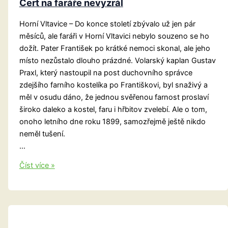
Čert na faráře nevyzrál
Horní Vltavice – Do konce století zbývalo už jen pár
měsíců, ale faráři v Horní Vltavici nebylo souzeno se ho
dožít. Pater František po krátké nemoci skonal, ale jeho
místo nezůstalo dlouho prázdné. Volarský kaplan Gustav
Praxl, který nastoupil na post duchovního správce
zdejšího farního kostelíka po Františkovi, byl snaživý a
měl v osudu dáno, že jednou svěřenou farnost proslaví
široko daleko a kostel, faru i hřbitov zvelebí. Ale o tom,
onoho letního dne roku 1899, samozřejmě ještě nikdo
neměl tušení.
…
Čert
Číst více »
na
faráře
nevyzrál