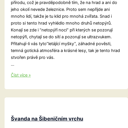
přírodu, což je pravděpodobně tím, že na hrad a ani do
jeho okolí nevede železnice. Proto sem nepřijde ani
mnoho lidí, takže je tu klid pro mnohá zvířata. Snad i
proto si tento hrad vyhlédlo mnoho druhů netopýrů.
Konají se zde i “netopýří noci” při kterých se pozorují
netopýři, chytají se do sítí a pozorují se ultrazvukem.
Přitahují-li vás tyto”letájící myšky”, záhadné pověsti,
temná gotická atmosféra a krásné lesy, tak je tento hrad
stvořen právě pro vás.
…
Hrad
Číst více »
Šelmberk,
ohnivé
dítě
a
zjevení
svaté
Švanda na Šibeničním vrchu
Kateřiny