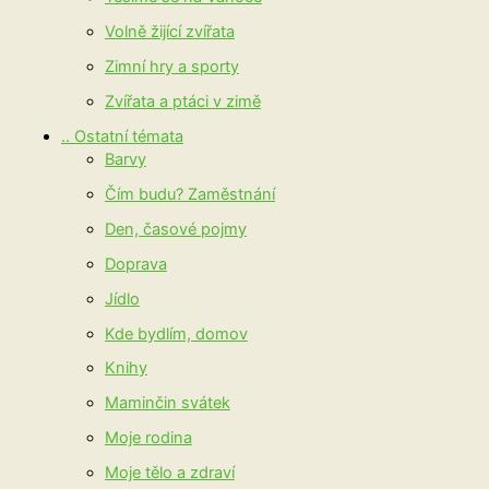
Volně žijící zvířata
Zimní hry a sporty
Zvířata a ptáci v zimě
.. Ostatní témata
Barvy
Čím budu? Zaměstnání
Den, časové pojmy
Doprava
Jídlo
Kde bydlím, domov
Knihy
Maminčin svátek
Moje rodina
Moje tělo a zdraví