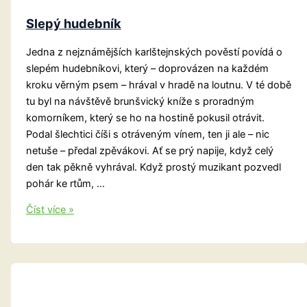
Slepý hudebník
Jedna z nejznámějších karlštejnských pověstí povídá o
slepém hudebníkovi, který – doprovázen na každém
kroku věrným psem – hrával v hradě na loutnu. V té době
tu byl na návštěvě brunšvický kníže s proradným
komorníkem, který se ho na hostině pokusil otrávit.
Podal šlechtici číši s otráveným vínem, ten ji ale – nic
netuše – předal zpěvákovi. Ať se prý napije, když celý
den tak pěkně vyhrával. Když prostý muzikant pozvedl
pohár ke rtům, …
Slepý
Číst více »
hudebník