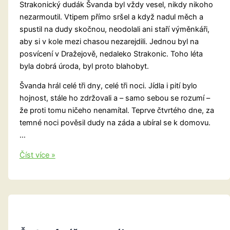
Alexandrijské?
Strakonický dudák Švanda byl vždy vesel, nikdy nikoho
nezarmoutil. Vtipem přímo sršel a když nadul měch a
spustil na dudy skočnou, neodolali ani staří výměnkáři,
aby si v kole mezi chasou nezarejdili. Jednou byl na
posvícení v Dražejově, nedaleko Strakonic. Toho léta
byla dobrá úroda, byl proto blahobyt.
Švanda hrál celé tři dny, celé tři noci. Jídla i pití bylo
hojnost, stále ho zdržovali a – samo sebou se rozumí –
že proti tomu ničeho nenamítal. Teprve čtvrtého dne, za
temné noci pověsil dudy na záda a ubíral se k domovu.
…
Švanda
Číst více »
na
Šibeničním
vrchu