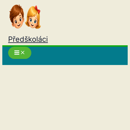
Přeskočit
na
obsah
Předškoláci
Hledat