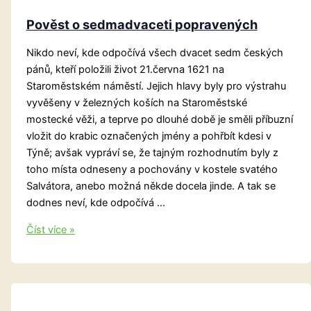
Pověst o sedmadvaceti popravených
Nikdo neví, kde odpočívá všech dvacet sedm českých
pánů, kteří položili život 21.června 1621 na
Staroměstském náměstí. Jejich hlavy byly pro výstrahu
vyvěšeny v železných koších na Staroměstské
mostecké věži, a teprve po dlouhé době je směli příbuzní
vložit do krabic označených jmény a pohřbít kdesi v
Týně; avšak vypráví se, že tajným rozhodnutím byly z
toho místa odneseny a pochovány v kostele svatého
Salvátora, anebo možná někde docela jinde. A tak se
dodnes neví, kde odpočívá …
Pověst
Číst více »
o
sedmadvaceti
popravených