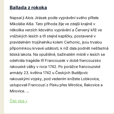
Ballada z rokoka
Napsal ji Alois Jirásek podle vyprávění svého přítele
Mikoláše Alše. Tato příhoda žije ve zdejší krajině v
několika verzích lidového vyprávění a Červený kříž ve
vrážských lesích a tři stejné kapličky, postavené v
pravidelném trojúhelníku kolem Cerhonic, jsou trvalou
připomínkou krvavé události, k níž dala podnět nešťastná
lidská lakota. Na opuštěné, bažinatém místě v lesích se
odehrála tragédie tří Francouzek v době francouzsko
rakouské války v roce 1742. Po porážce francouzské
armády 23. května 1742 u Českých Budějovic
rakouskými vojsky, pod vedením knížete Lobkovice,
ustupovali Francouzi z Písku přes Mirotice, Rakovice a
Mirovice. …
Ballada
Číst více »
z
rokoka