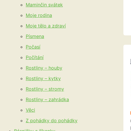
Maminčin svátek
Moje rodina
Moje tělo a zdraví
Písmena
Počasí
Počítání
Rostliny – houby
Rostliny – kytky
Rostliny – stromy
Rostliny – zahrádka
Věci
Z pohádky do pohádky
Básničky a říkanky