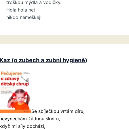
troškou mýdla a vodičky.
Hola hola hej
nikdo nemeškej!
Kaz (o zubech a zubní hygieně)
Se sbíječkou vrtám díru,
nevynechám žádnou škvíru,
když mi síly dochází,