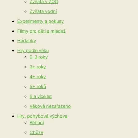
Zvířata v ZOO
Zvířata vodní
Experimenty a pokusy
Filmy pro děti a mládež
Hádanky
Hry podle věku
0-3 roky
3+ roky
4+ roky
5+ roků
6 a více let
Věkově nezařazeno
Hry, pohybová výchova
Běhání
Chůze