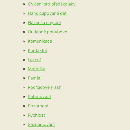
Cvičení pro předškoláky
Handicapované děti
Házení a chytání
Hudebně pohybové
Komunikace
Kontaktní
Lezení
Motorika
Paměť
Počítačové Flash
Pohotovost
Pozornost
Rychlost
Seznamování