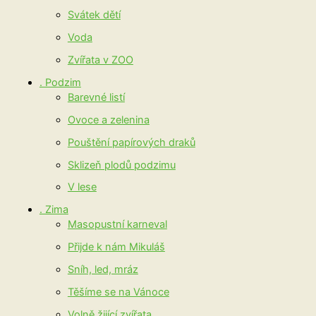
Svátek dětí
Voda
Zvířata v ZOO
. Podzim
Barevné listí
Ovoce a zelenina
Pouštění papírových draků
Sklizeň plodů podzimu
V lese
. Zima
Masopustní karneval
Přijde k nám Mikuláš
Sníh, led, mráz
Těšíme se na Vánoce
Volně žijící zvířata