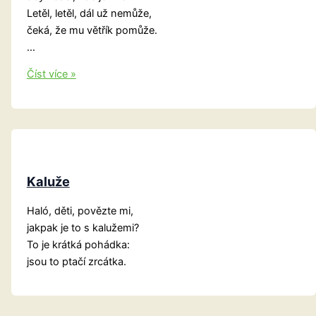
Letěl, letěl, dál už nemůže,
čeká, že mu větřík pomůže.
…
Drak
Číst více »
Kaluže
Haló, děti, povězte mi,
jakpak je to s kalužemi?
To je krátká pohádka:
jsou to ptačí zrcátka.