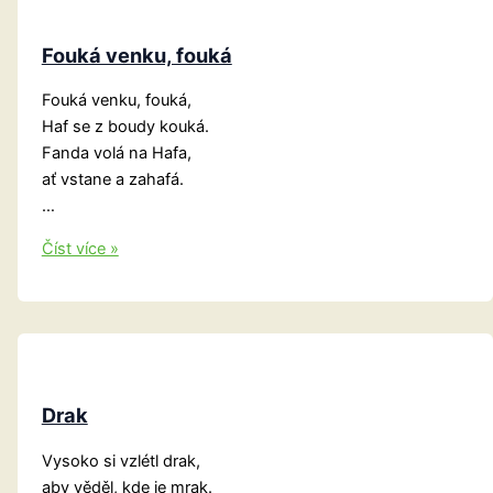
Fouká venku, fouká
Fouká venku, fouká,
Haf se z boudy kouká.
Fanda volá na Hafa,
ať vstane a zahafá.
…
Fouká
Číst více »
venku,
fouká
Drak
Vysoko si vzlétl drak,
aby věděl, kde je mrak.