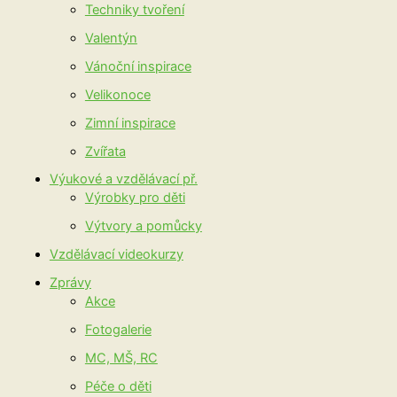
Techniky tvoření
Valentýn
Vánoční inspirace
Velikonoce
Zimní inspirace
Zvířata
Výukové a vzdělávací př.
Výrobky pro děti
Výtvory a pomůcky
Vzdělávací videokurzy
Zprávy
Akce
Fotogalerie
MC, MŠ, RC
Péče o děti