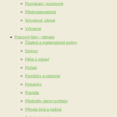
Poznávací, rozumové
Předmatematické
Smyslové, citové
Výtvarné
Pracovní listy – témata
Číselné a matematické pojmy
Domov
Péče o zdraví
Počasí
Pomůcky a nástroje
Potraviny
Pravidla
Předměty denní potřeby
Příroda živá a neživá