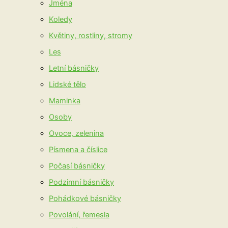
Jména
Koledy
Květiny, rostliny, stromy
Les
Letní básničky
Lidské tělo
Maminka
Osoby
Ovoce, zelenina
Písmena a číslice
Počasí básničky
Podzimní básničky
Pohádkové básničky
Povolání, řemesla