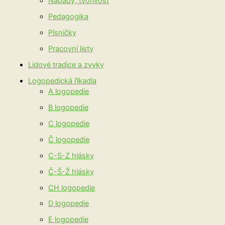
Nápady, tvořivost
Pedagogika
Písničky
Pracovní listy
Lidové tradice a zvyky
Logopedická říkadla
A logopedie
B logopedie
C logopedie
Č logopedie
C-S-Z hlásky
Č-Š-Ž hlásky
CH logopedie
D logopedie
E logopedie