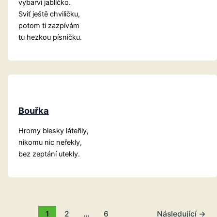
vybarvi jablíčko.
Sviť ještě chviličku,
potom ti zazpívám
tu hezkou písničku.
Bouřka
Hromy blesky láteřily,
nikomu nic neřekly,
bez zeptání utekly.
1
2
…
6
Následující
→