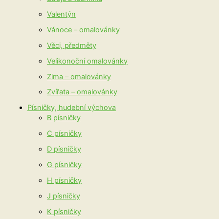
Valentýn
Vánoce – omalovánky
Věci, předměty
Velikonoční omalovánky
Zima – omalovánky
Zvířata – omalovánky
Písničky, hudební výchova
B písničky
C písničky
D písničky
G písničky
H písničky
J písničky
K písničky