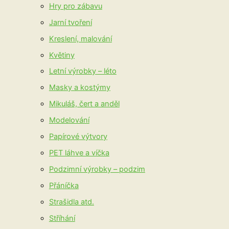
Hry pro zábavu
Jarní tvoření
Kreslení, malování
Květiny
Letní výrobky – léto
Masky a kostýmy
Mikuláš, čert a anděl
Modelování
Papírové výtvory
PET láhve a víčka
Podzimní výrobky – podzim
Přáníčka
Strašidla atd.
Stříhání