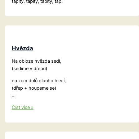
ťapity, ťapity, ťapity, ťap.
Hvězda
Na obloze hvězda sedí,
(sedíme v dřepu)
na zem dolů dlouho hledí,
(dřep + houpeme se)
…
Hvězda
Číst více »