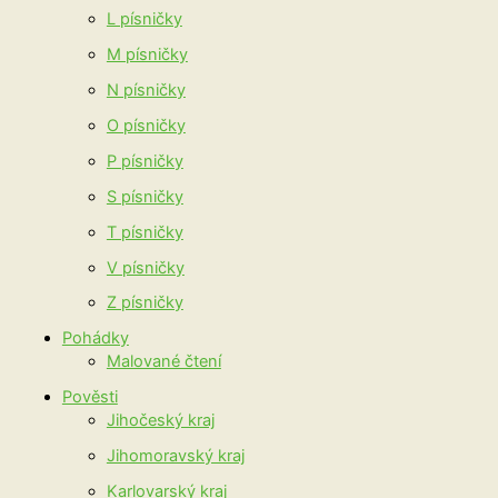
L písničky
M písničky
N písničky
O písničky
P písničky
S písničky
T písničky
V písničky
Z písničky
Pohádky
Malované čtení
Pověsti
Jihočeský kraj
Jihomoravský kraj
Karlovarský kraj