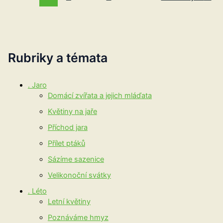
Rubriky a témata
. Jaro
Domácí zvířata a jejich mláďata
Květiny na jaře
Příchod jara
Přílet ptáků
Sázíme sazenice
Velikonoční svátky
. Léto
Letní květiny
Poznáváme hmyz