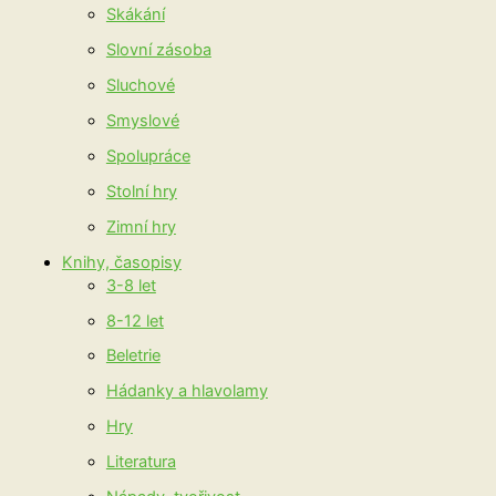
Skákání
Slovní zásoba
Sluchové
Smyslové
Spolupráce
Stolní hry
Zimní hry
Knihy, časopisy
3-8 let
8-12 let
Beletrie
Hádanky a hlavolamy
Hry
Literatura