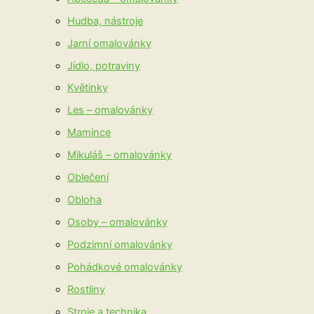
Hudba, nástroje
Jarní omalovánky
Jídlo, potraviny
Květinky
Les – omalovánky
Mamince
Mikuláš – omalovánky
Oblečení
Obloha
Osoby – omalovánky
Podzimní omalovánky
Pohádkové omalovánky
Rostliny
Stroje a technika