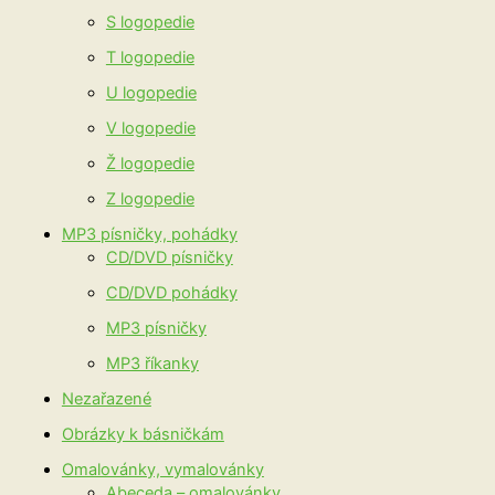
S logopedie
T logopedie
U logopedie
V logopedie
Ž logopedie
Z logopedie
MP3 písničky, pohádky
CD/DVD písničky
CD/DVD pohádky
MP3 písničky
MP3 říkanky
Nezařazené
Obrázky k básničkám
Omalovánky, vymalovánky
Abeceda – omalovánky