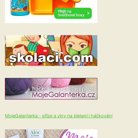
MojeGalanterka - příze a vlny na pletení i háčkování