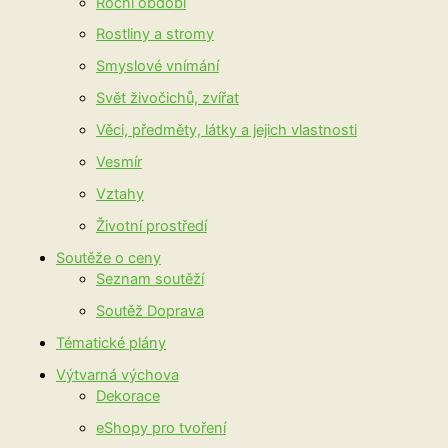
Roční období
Rostliny a stromy
Smyslové vnímání
Svět živočichů, zvířat
Věci, předměty, látky a jejich vlastnosti
Vesmír
Vztahy
Životní prostředí
Soutěže o ceny
Seznam soutěží
Soutěž Doprava
Tématické plány
Výtvarná výchova
Dekorace
eShopy pro tvoření