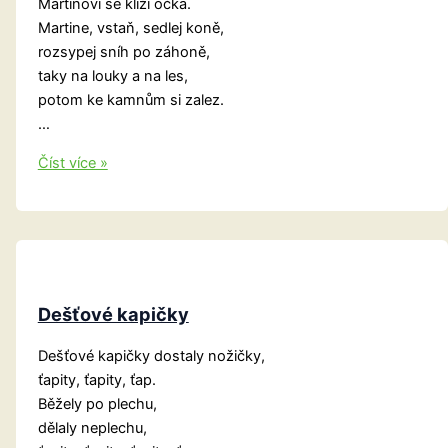
Martinovi se klíží očka.
Martine, vstaň, sedlej koně,
rozsypej sníh po záhoně,
taky na louky a na les,
potom ke kamnům si zalez.
…
Listopadové
Číst více »
počasí
Dešťové kapičky
Dešťové kapičky dostaly nožičky,
ťapity, ťapity, ťap.
Běžely po plechu,
dělaly neplechu,