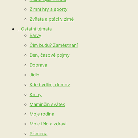
Zimní hry a sporty
Zvířata a ptáci v zimě
.. Ostatní témata
Barvy
Čím budu? Zaměstnání
Den, časové pojmy
Doprava
Jídlo
Kde bydlím, domov
Knihy
Maminčin svátek
Moje rodina
Moje tělo a zdraví
Písmena