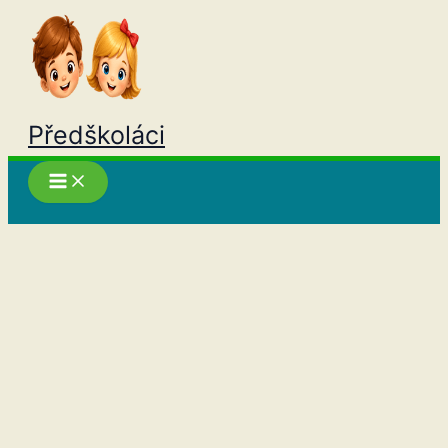
Přeskočit
na
obsah
Předškoláci
Hledat