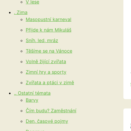
V lese
. Zima
Masopustní karneval
Přijde k nám Mikuláš
Sníh, led, mráz
Těšíme se na Vánoce
Volně žijící zvířata
Zimní hry a sporty
Zvířata a ptáci v zimě
.. Ostatní témata
Barvy
Čím budu? Zaměstnání
Den, časové pojmy