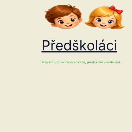
Přeskočit
na
obsah
Předškoláci
Magazín pro učitelky i rodiče, předškolní vzdělávání.