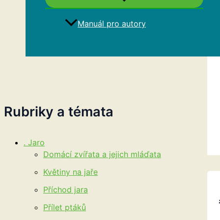
Manuál pro autory
Hledat
Rubriky a témata
. Jaro
Domácí zvířata a jejich mláďata
Květiny na jaře
Příchod jara
Přílet ptáků