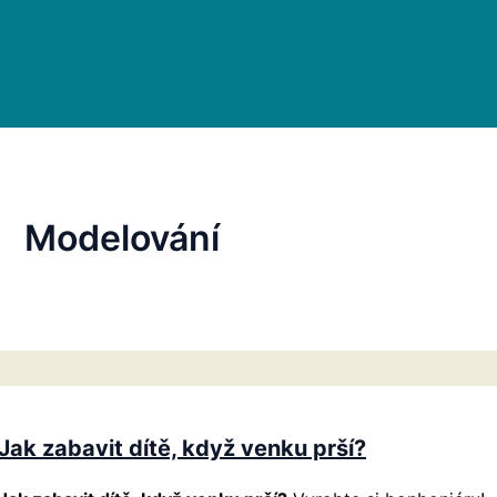
Modelování
Jak zabavit dítě, když venku prší?