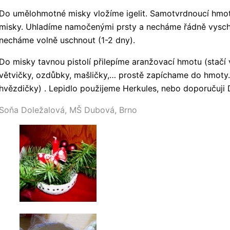
Do umělohmotné misky vložíme igelit. Samotvrdnoucí hm
misky. Uhladíme namočenými prsty a necháme řádně vysch
necháme volně uschnout (1-2 dny).
Do misky tavnou pistolí přilepíme aranžovací hmotu (stačí v
větvičky, ozdůbky, mašličky,… prostě zapíchame do hmoty.
hvězdičky) . Lepidlo použijeme Herkules, nebo doporučuji 
Soňa Doležalová, MŠ Dubová, Brno