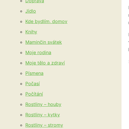
Doprava
Jídlo
Kde bydlím, domov
Knihy
Maminčin svátek
Moje rodina
Moje tělo a zdraví
Písmena
Počasí
Počítání
Rostliny – houby
Rostliny – kytky
Rostliny – stromy