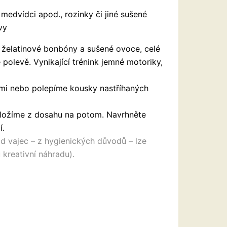
medvídci apod., rozinky či jiné sušené
vy
želatinové bonbóny a sušené ovoce, celé
olevě. Vynikající trénink jemné motoriky,
mi nebo polepíme kousky nastříhaných
uložíme z dosahu na potom. Navrhněte
í.
 vajec – z hygienických důvodů – lze
 kreativní náhradu).