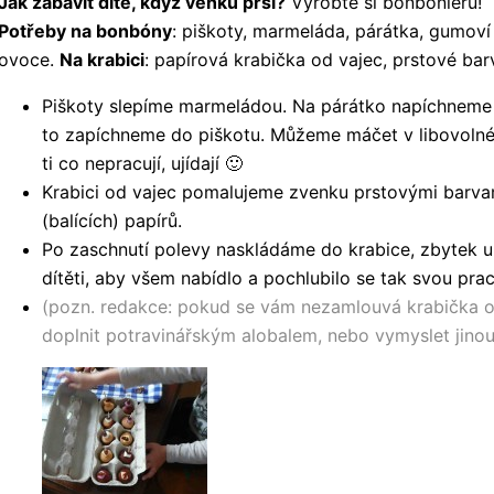
Jak zabavit dítě, když venku prší?
Vyrobte si bonboniéru!
Potřeby na bonbóny
: piškoty, marmeláda, párátka, gumoví 
ovoce.
Na krabici
: papírová krabička od vajec, prstové bar
Piškoty slepíme marmeládou. Na párátko napíchneme 
to zapíchneme do piškotu. Můžeme máčet v libovolné p
ti co nepracují, ujídají 🙂
Krabici od vajec pomalujeme zvenku prstovými barva
(balících) papírů.
Po zaschnutí polevy naskládáme do krabice, zbytek 
dítěti, aby všem nabídlo a pochlubilo se tak svou prac
(pozn. redakce: pokud se vám nezamlouvá krabička od
doplnit potravinářským alobalem, nebo vymyslet jinou