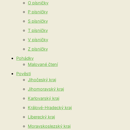
O písničky
P písničky
S písničky
T písničky
V písničky
Z písničky
Pohádky
Malované čtení
Pověsti
Jihočeský kraj
Jihomoravský kraj
Karlovarský kraj
Králové-Hradecký kraj
Liberecký kraj
Moravskoslezský kraj