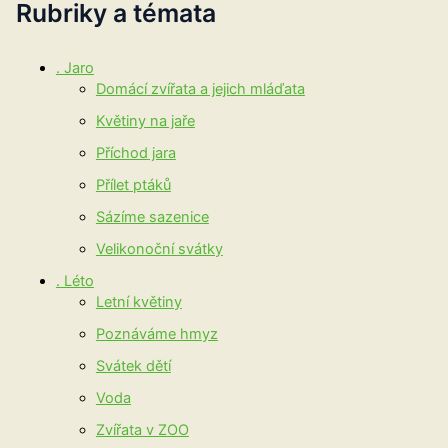
Rubriky a témata
. Jaro
Domácí zvířata a jejich mláďata
Květiny na jaře
Příchod jara
Přílet ptáků
Sázíme sazenice
Velikonoční svátky
. Léto
Letní květiny
Poznáváme hmyz
Svátek dětí
Voda
Zvířata v ZOO