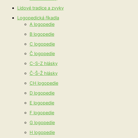
Lidové tradice a zvyky
Logopedická říkadla
A logopedie
B logopedie
C logopedie
Č logopedie
C-S-Z hlásky
Č-Š-Ž hlásky
CH logopedie
D logopedie
E logopedie
F logopedie
G logopedie
H logopedie