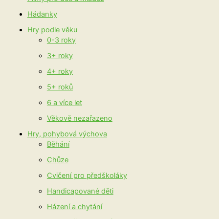
Hádanky
Hry podle věku
0-3 roky
3+ roky
4+ roky
5+ roků
6 a více let
Věkově nezařazeno
Hry, pohybová výchova
Běhání
Chůze
Cvičení pro předškoláky
Handicapované děti
Házení a chytání