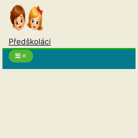
Přeskočit
na
obsah
Předškoláci
Hledat