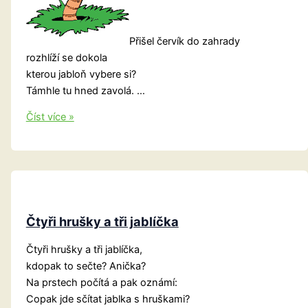
Přišel červík do zahrady
rozhlíží se dokola
kterou jabloň vybere si?
Támhle tu hned zavolá. …
Přišel
Číst více »
červík
do
zahrady
Čtyři hrušky a tři jablíčka
Čtyři hrušky a tři jablíčka,
kdopak to sečte? Anička?
Na prstech počítá a pak oznámí:
Copak jde sčítat jablka s hruškami?