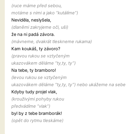
(ruce máme před sebou,
motáme s nimi a jako “kutálíme”)
Neviděla, neslyšela,
(dlaněmi zakryjeme oči, uši)
že na ni padá závora.
(mávneme, dvakrát tleskneme rukama)
Kam koukáš, ty závoro?
(pravou rukou se vztyčeným
ukazovákem děláme “ty,ty, ty”)
Na tebe, ty bramboro!
(levou rukou se vztyčeným
ukazovákem děláme “ty,ty, ty”) nebo ukážeme na sebe
Kdyby tudy projel vlak,
(krouživými pohyby rukou
předvádíme “vlak”)
byl by z tebe bramborák!
(opět do rytmu tleskáme)