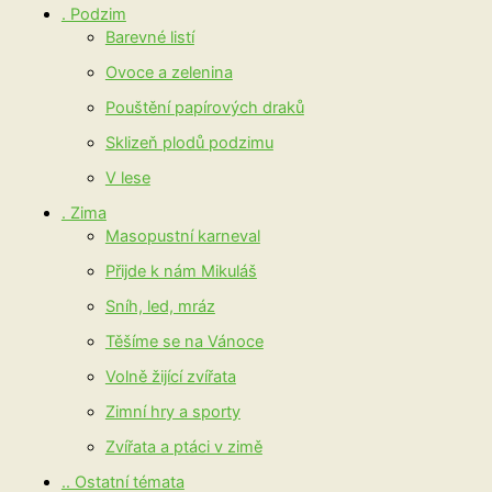
. Podzim
Barevné listí
Ovoce a zelenina
Pouštění papírových draků
Sklizeň plodů podzimu
V lese
. Zima
Masopustní karneval
Přijde k nám Mikuláš
Sníh, led, mráz
Těšíme se na Vánoce
Volně žijící zvířata
Zimní hry a sporty
Zvířata a ptáci v zimě
.. Ostatní témata