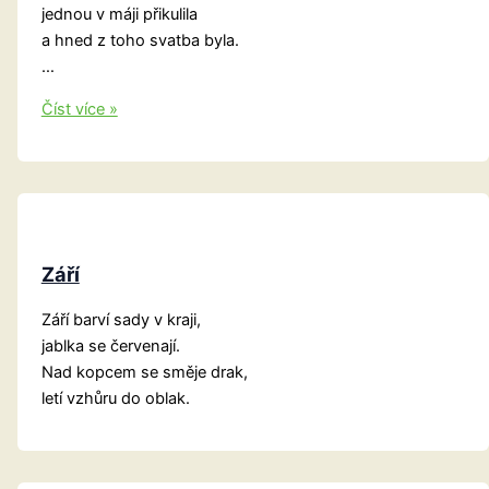
jednou v máji přikulila
a hned z toho svatba byla.
…
Dýň
Číst více »
a
dýně
Září
Září barví sady v kraji,
jablka se červenají.
Nad kopcem se směje drak,
letí vzhůru do oblak.