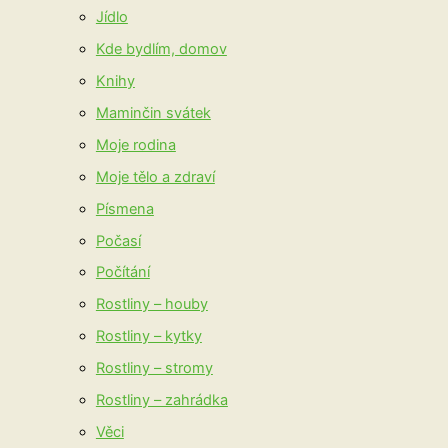
Jídlo
Kde bydlím, domov
Knihy
Maminčin svátek
Moje rodina
Moje tělo a zdraví
Písmena
Počasí
Počítání
Rostliny – houby
Rostliny – kytky
Rostliny – stromy
Rostliny – zahrádka
Věci