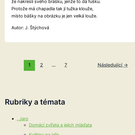
že nakreslí svého brášku, jenže to dá fušku.
Protože má chapadla tak jí tužka klouže,
místo bášky na obrázku je jen velká louže.
Autor: J. Štýchová
1
2
…
7
Následující
→
Rubriky a témata
. Jaro
Domácí zvířata a jejich mláďata
Květiny na jaře