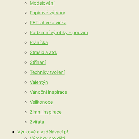
Modelování
Papírové výtvory
PET láhve a víčka
Podzimní výrobky – podzim
Přáníčka
Strašidla atd.
Stříhání
Techniky tvoření
Valentýn
Vánoční inspirace
Velikonoce
Zimní inspirace
Zvířata
Výukové a vzdělávací př.
Výrobky pro děti