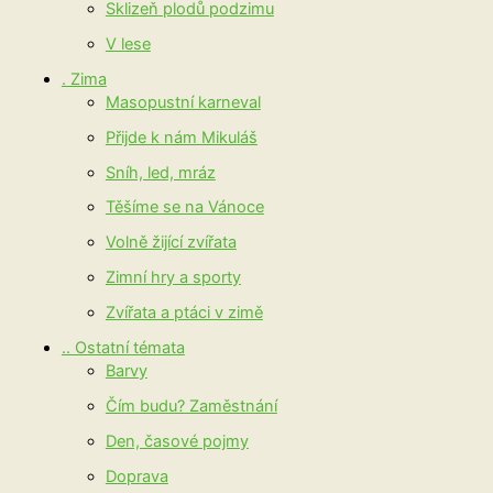
Sklizeň plodů podzimu
V lese
. Zima
Masopustní karneval
Přijde k nám Mikuláš
Sníh, led, mráz
Těšíme se na Vánoce
Volně žijící zvířata
Zimní hry a sporty
Zvířata a ptáci v zimě
.. Ostatní témata
Barvy
Čím budu? Zaměstnání
Den, časové pojmy
Doprava