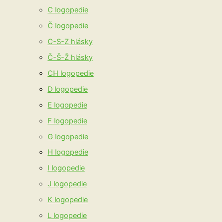
C logopedie
Č logopedie
C-S-Z hlásky
Č-Š-Ž hlásky
CH logopedie
D logopedie
E logopedie
F logopedie
G logopedie
H logopedie
I logopedie
J logopedie
K logopedie
L logopedie