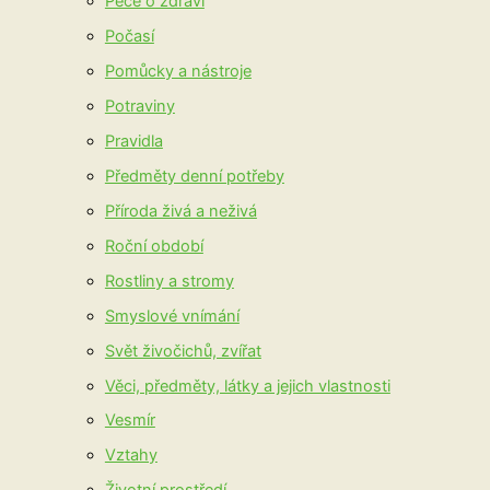
Péče o zdraví
Počasí
Pomůcky a nástroje
Potraviny
Pravidla
Předměty denní potřeby
Příroda živá a neživá
Roční období
Rostliny a stromy
Smyslové vnímání
Svět živočichů, zvířat
Věci, předměty, látky a jejich vlastnosti
Vesmír
Vztahy