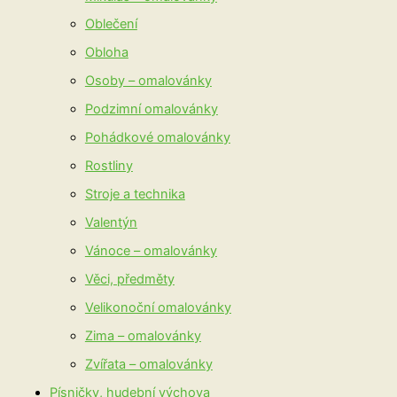
Oblečení
Obloha
Osoby – omalovánky
Podzimní omalovánky
Pohádkové omalovánky
Rostliny
Stroje a technika
Valentýn
Vánoce – omalovánky
Věci, předměty
Velikonoční omalovánky
Zima – omalovánky
Zvířata – omalovánky
Písničky, hudební výchova