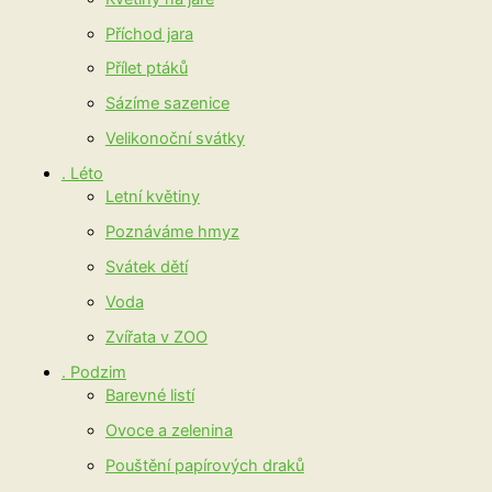
Příchod jara
Přílet ptáků
Sázíme sazenice
Velikonoční svátky
. Léto
Letní květiny
Poznáváme hmyz
Svátek dětí
Voda
Zvířata v ZOO
. Podzim
Barevné listí
Ovoce a zelenina
Pouštění papírových draků