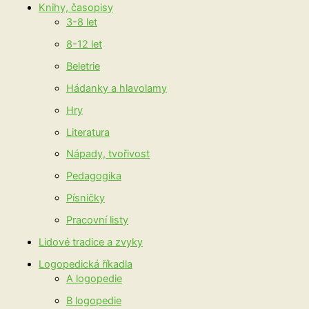
Knihy, časopisy
3-8 let
8-12 let
Beletrie
Hádanky a hlavolamy
Hry
Literatura
Nápady, tvořivost
Pedagogika
Písničky
Pracovní listy
Lidové tradice a zvyky
Logopedická říkadla
A logopedie
B logopedie