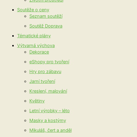
Životní prostředí
Soutěže o ceny
Seznam soutěží
Soutěž Doprava
Tématické plány
Výtvarná výchova
Dekorace
eShopy pro tvoření
Hry pro zábavu
Jarní tvoření
Kreslení, malování
Květiny
Letní výrobky – léto
Masky a kostýmy
Mikuláš, čert a anděl