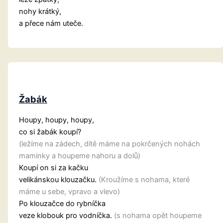
nohy krátký,
a přece nám uteče.
Žabák
Houpy, houpy, houpy,
co si žabák koupí?
(ležíme na zádech, dítě máme na pokrčených nohách
maminky a houpeme nahoru a dolů)
Koupí on si za kačku
velikánskou klouzačku.
(Kroužíme s nohama, které
máme u sebe, vpravo a vlevo)
Po klouzačce do rybníčka
veze klobouk pro vodníčka.
(s nohama opět houpeme