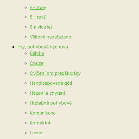
4+ roky
5+ roků
6 a více let
Věkově nezařazeno
Hry, pohybová výchova
Běhání
Chůze
Cvičení pro předškoláky
Handicapované děti
Házení a chytání
Hudebně pohybové
Komunikace
Kontaktní
Lezení