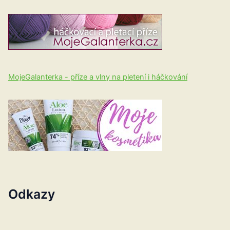
MojeGalanterka - příze a vlny na pletení i háčkování
Odkazy