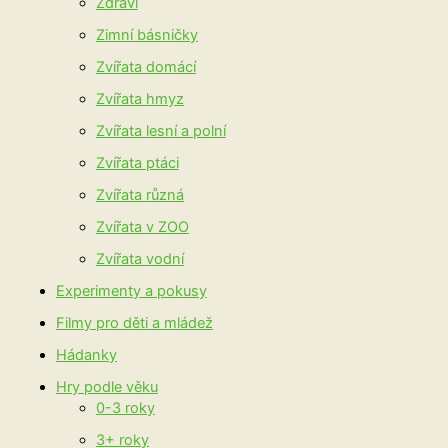
Zdraví
Zimní básničky
Zvířata domácí
Zvířata hmyz
Zvířata lesní a polní
Zvířata ptáci
Zvířata různá
Zvířata v ZOO
Zvířata vodní
Experimenty a pokusy
Filmy pro děti a mládež
Hádanky
Hry podle věku
0-3 roky
3+ roky