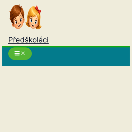
Přeskočit
na
obsah
Předškoláci
Hledat