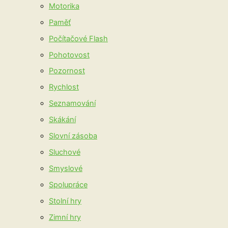
Motorika
Paměť
Počítačové Flash
Pohotovost
Pozornost
Rychlost
Seznamování
Skákání
Slovní zásoba
Sluchové
Smyslové
Spolupráce
Stolní hry
Zimní hry