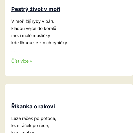
Pestrý život v moři
V moři žijí ryby v páru
kladou vejce do korálů
mezi malé mušličky
kde líhnou se z nich rybičky.
…
Pestrý
Číst více »
život
v
moři
Říkanka o rakovi
Leze ráček po potoce,
leze ráček po řece,
leze zpátky,