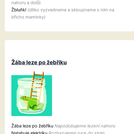
nahoru a dolů)
Žbluňk!
(dítko vyzvedneme a sklouzneme s ním na
břicho maminky)
Žába leze po žebříku
Žába leze po žebříku
Napodobujeme lezení nahoru
Natahuje elektriku
Rozhazujeme ruce do stran