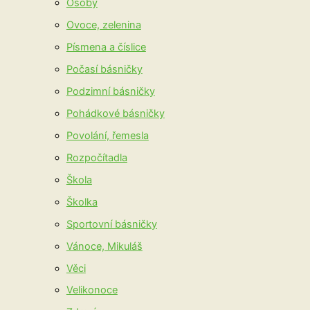
Osoby
Ovoce, zelenina
Písmena a číslice
Počasí básničky
Podzimní básničky
Pohádkové básničky
Povolání, řemesla
Rozpočítadla
Škola
Školka
Sportovní básničky
Vánoce, Mikuláš
Věci
Velikonoce