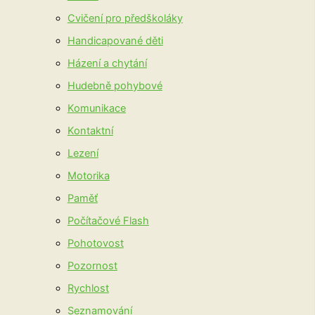
Cvičení pro předškoláky
Handicapované děti
Házení a chytání
Hudebně pohybové
Komunikace
Kontaktní
Lezení
Motorika
Paměť
Počítačové Flash
Pohotovost
Pozornost
Rychlost
Seznamování