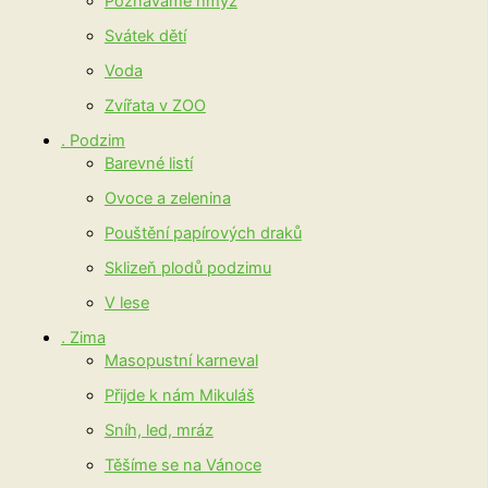
Poznáváme hmyz
Svátek dětí
Voda
Zvířata v ZOO
. Podzim
Barevné listí
Ovoce a zelenina
Pouštění papírových draků
Sklizeň plodů podzimu
V lese
. Zima
Masopustní karneval
Přijde k nám Mikuláš
Sníh, led, mráz
Těšíme se na Vánoce