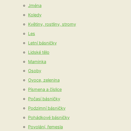
Jména
Koledy
Květiny, rostliny, stromy
Les
Letní básničky
Lidské tělo
Maminka
Osoby
Ovoce, zelenina
Písmena a číslice
Počasí básničky
Podzimní básničky
Pohádkové básničky
Povolání, řemesla