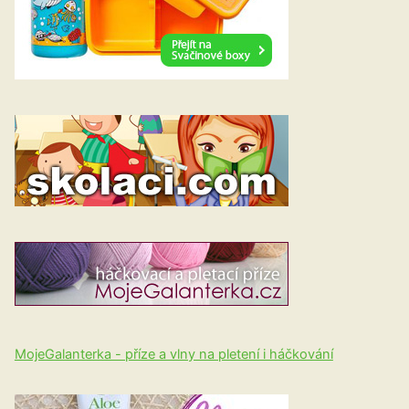
MojeGalanterka - příze a vlny na pletení i háčkování