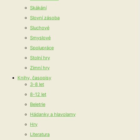
Skákání
Slovní zásoba
Sluchové
Smyslové
Spolupráce
Stolní hry
Zimní hry
Knihy, časopisy
3-8 let
8-12 let
Beletrie
Hádanky a hlavolamy
Hry
Literatura