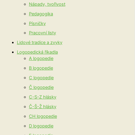
Nápady, tvořivost
Pedagogika
Písničky
Pracovní listy
Lidové tradice a zvyky
Logopedická říkadla
A logopedie
B logopedie
C logopedie
Č logopedie
C-S-Z hlásky
Č-Š-Ž hlásky
CH logopedie
D logopedie