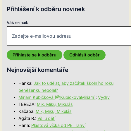
Přihlášení k odběru novinek
Váš e-mail:
Nejnovější komentáře
Hanka
:
Jak to udělat, aby začátek školního roku
peněženku nebolel?
Miriam Kubičková (@KubickovaMiriam)
:
Vydry
TEREZA
:
Mik, Miku, Mikuláš
Kačaba
:
Mik, Miku, Mikuláš
Agáta R.
:
Vši u dětí
Hana
:
Plastová víčka od PET lahví