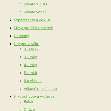
Zvířata v ZOO
Zvířata vodní
Experimenty a pokusy
Filmy pro děti a mládež
Hádanky
Hry podle věku
0-3 roky
3+ roky
4+ roky
5+ roků
6 a více let
Věkově nezařazeno
Hry, pohybová výchova
Běhání
Chůze