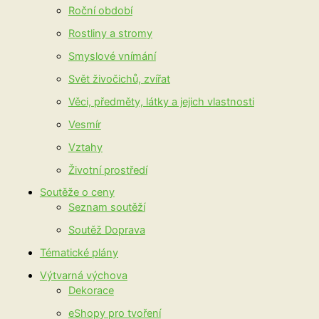
Roční období
Rostliny a stromy
Smyslové vnímání
Svět živočichů, zvířat
Věci, předměty, látky a jejich vlastnosti
Vesmír
Vztahy
Životní prostředí
Soutěže o ceny
Seznam soutěží
Soutěž Doprava
Tématické plány
Výtvarná výchova
Dekorace
eShopy pro tvoření