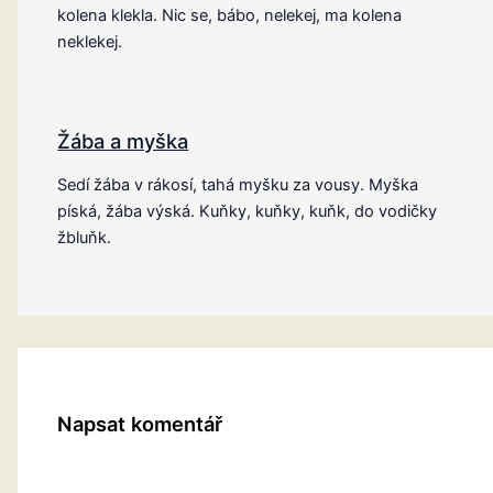
kolena klekla. Nic se, bábo, nelekej, ma kolena
neklekej.
Žába a myška
Sedí žába v rákosí, tahá myšku za vousy. Myška
píská, žába výská. Kuňky, kuňky, kuňk, do vodičky
žbluňk.
Napsat komentář