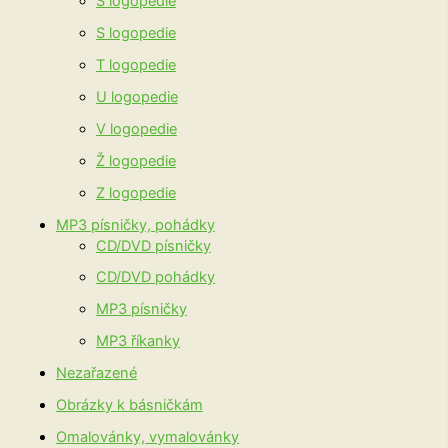
Š logopedie
S logopedie
T logopedie
U logopedie
V logopedie
Ž logopedie
Z logopedie
MP3 písničky, pohádky
CD/DVD písničky
CD/DVD pohádky
MP3 písničky
MP3 říkanky
Nezařazené
Obrázky k básničkám
Omalovánky, vymalovánky