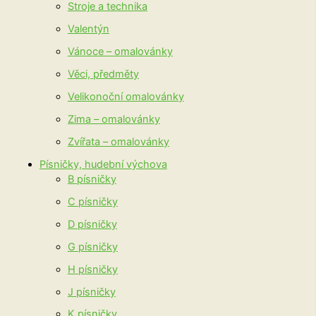
Stroje a technika
Valentýn
Vánoce – omalovánky
Věci, předměty
Velikonoční omalovánky
Zima – omalovánky
Zvířata – omalovánky
Písničky, hudební výchova
B písničky
C písničky
D písničky
G písničky
H písničky
J písničky
K písničky