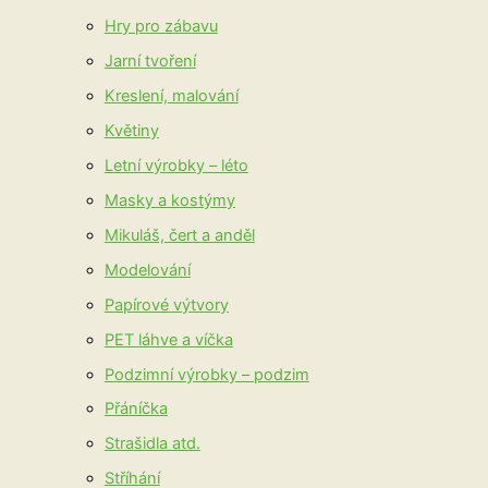
Hry pro zábavu
Jarní tvoření
Kreslení, malování
Květiny
Letní výrobky – léto
Masky a kostýmy
Mikuláš, čert a anděl
Modelování
Papírové výtvory
PET láhve a víčka
Podzimní výrobky – podzim
Přáníčka
Strašidla atd.
Stříhání