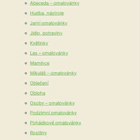
Abeceda – omalovánky
Hudba, nástroje
Jarní omalovánky
Jídlo, potraviny
Květinky
Les – omalovánky
Mamince
Mikuláš – omalovánky
Oblečení
Obloha
Osoby – omalovánky
Podzimní omalovánky
Pohádkové omalovánky
Rostliny