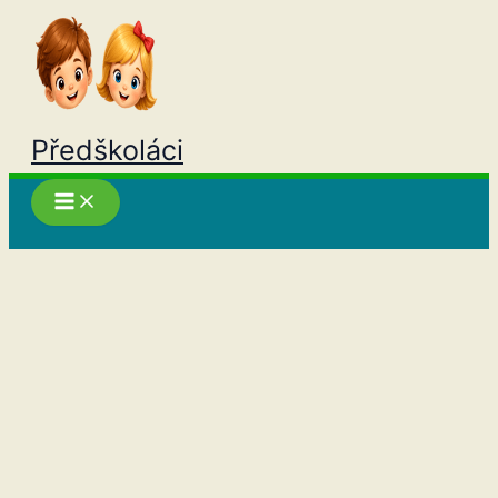
Přeskočit
na
obsah
Předškoláci
Hledat