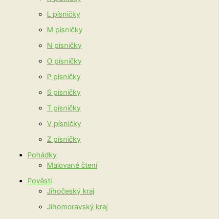
L písničky
M písničky
N písničky
O písničky
P písničky
S písničky
T písničky
V písničky
Z písničky
Pohádky
Malované čtení
Pověsti
Jihočeský kraj
Jihomoravský kraj