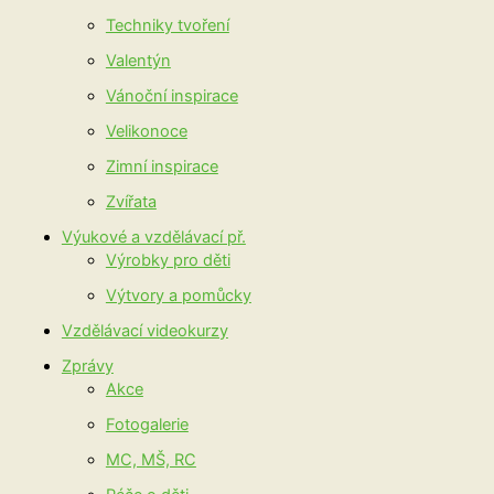
Techniky tvoření
Valentýn
Vánoční inspirace
Velikonoce
Zimní inspirace
Zvířata
Výukové a vzdělávací př.
Výrobky pro děti
Výtvory a pomůcky
Vzdělávací videokurzy
Zprávy
Akce
Fotogalerie
MC, MŠ, RC