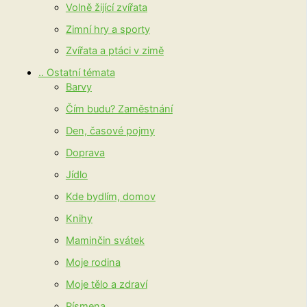
Volně žijící zvířata
Zimní hry a sporty
Zvířata a ptáci v zimě
.. Ostatní témata
Barvy
Čím budu? Zaměstnání
Den, časové pojmy
Doprava
Jídlo
Kde bydlím, domov
Knihy
Maminčin svátek
Moje rodina
Moje tělo a zdraví
Písmena