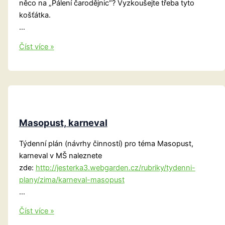
něco na „Pálení čarodějnic“? Vyzkoušejte třeba tyto
košťátka.
…
Košťátka
Číst více »
pro
čarodějnice
Masopust, karneval
Týdenní plán (návrhy činností) pro téma Masopust,
karneval v MŠ naleznete
zde:
http://jesterka3.webgarden.cz/rubriky/tydenni-
plany/zima/karneval-masopust
…
Masopust,
Číst více »
karneval