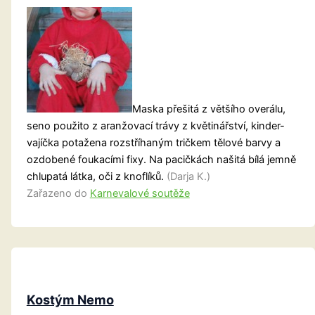
Maska přešitá z většího overálu,
seno použito z aranžovací trávy z květinářství, kinder-
vajíčka potažena rozstříhaným tričkem tělové barvy a
ozdobené foukacími fixy. Na pacičkách našitá bílá jemně
chlupatá látka, oči z knoflíků.
(Darja K.)
Zařazeno do
Karnevalové soutěže
Kostým Nemo