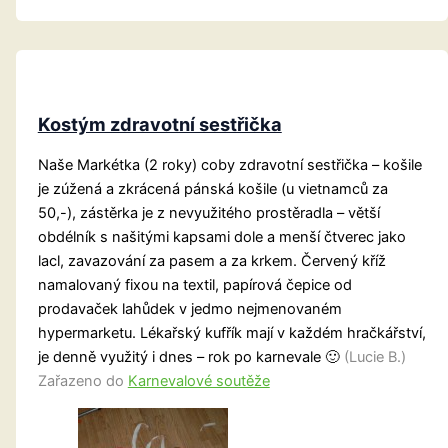
Kostým zdravotní sestřička
Naše Markétka (2 roky) coby zdravotní sestřička – košile
je zúžená a zkrácená pánská košile (u vietnamců za
50,-), zástěrka je z nevyužitého prostěradla – větší
obdélník s našitými kapsami dole a menší čtverec jako
lacl, zavazování za pasem a za krkem. Červený kříž
namalovaný fixou na textil, papírová čepice od
prodavaček lahůdek v jedmo nejmenovaném
hypermarketu. Lékařský kufřík mají v každém hračkářství,
je denně využitý i dnes – rok po karnevale 🙂
(Lucie B.)
Zařazeno do
Karnevalové soutěže