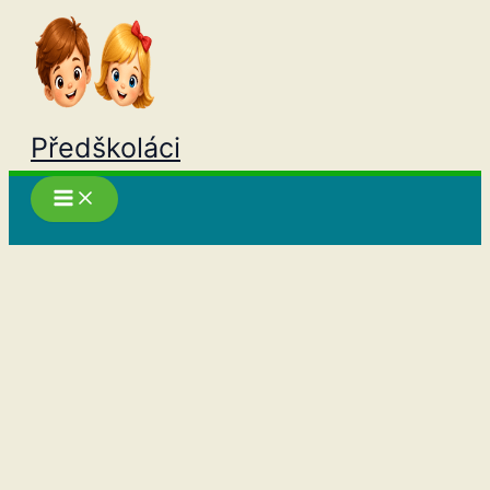
Přeskočit
na
obsah
Předškoláci
Hledat