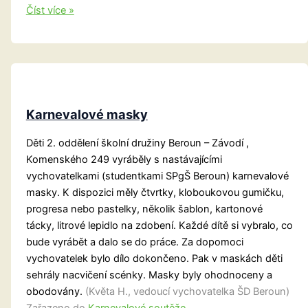
Karnevalové
Číst více »
kostýmy
Karnevalové masky
Děti 2. oddělení školní družiny Beroun – Závodí ,
Komenského 249 vyráběly s nastávajícími
vychovatelkami (studentkami SPgŠ Beroun) karnevalové
masky. K dispozici měly čtvrtky, kloboukovou gumičku,
progresa nebo pastelky, několik šablon, kartonové
tácky, litrové lepidlo na zdobení. Každé dítě si vybralo, co
bude vyrábět a dalo se do práce. Za dopomoci
vychovatelek bylo dílo dokončeno. Pak v maskách děti
sehrály nacvičení scénky. Masky byly ohodnoceny a
obodovány.
(Květa H., vedoucí vychovatelka ŠD Beroun)
Zařazeno do
Karnevalové soutěže