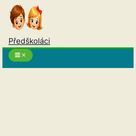
Přeskočit
na
obsah
Předškoláci
Hledat