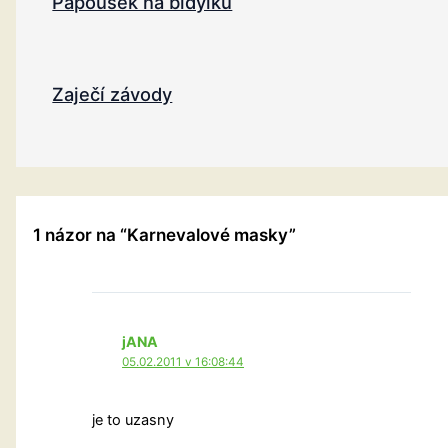
Papoušek na bidýlku
Zaječí závody
1 názor na “Karnevalové masky”
jANA
05.02.2011 v 16:08:44
je to uzasny