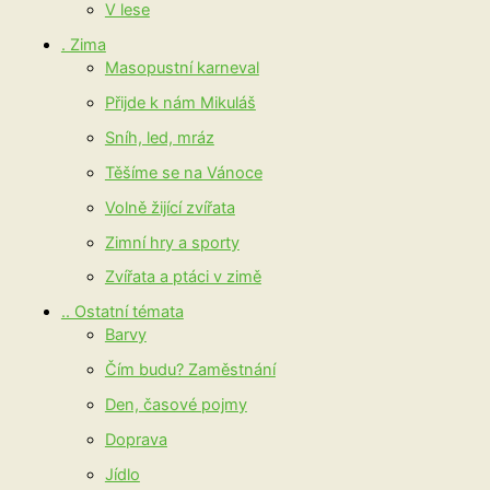
V lese
. Zima
Masopustní karneval
Přijde k nám Mikuláš
Sníh, led, mráz
Těšíme se na Vánoce
Volně žijící zvířata
Zimní hry a sporty
Zvířata a ptáci v zimě
.. Ostatní témata
Barvy
Čím budu? Zaměstnání
Den, časové pojmy
Doprava
Jídlo