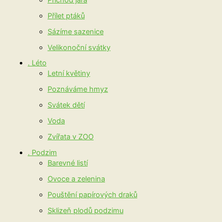
Přílet ptáků
Sázíme sazenice
Velikonoční svátky
. Léto
Letní květiny
Poznáváme hmyz
Svátek dětí
Voda
Zvířata v ZOO
. Podzim
Barevné listí
Ovoce a zelenina
Pouštění papírových draků
Sklizeň plodů podzimu