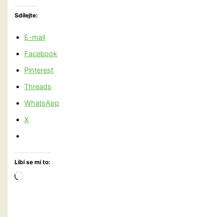
Sdílejte:
E-mail
Facebook
Pinterest
Threads
WhatsApp
X
Líbí se mi to:
Načítání…