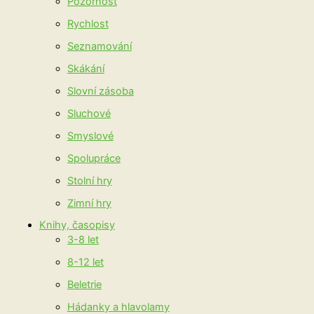
Pozornost
Rychlost
Seznamování
Skákání
Slovní zásoba
Sluchové
Smyslové
Spolupráce
Stolní hry
Zimní hry
Knihy, časopisy
3-8 let
8-12 let
Beletrie
Hádanky a hlavolamy