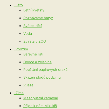
. Léto
Letní květiny
Poznáváme hmyz
Svátek dětí
Voda
Zvířata v ZOO
. Podzim
Barevné listí
Ovoce a zelenina
Pouštění papírových draků
Sklizeň plodů podzimu
V lese
. Zima
Masopustní karneval
Přijde k nám Mikuláš