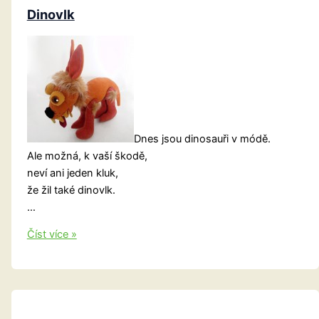
Dinovlk
Dnes jsou dinosauři v módě.
Ale možná, k vaší škodě,
neví ani jeden kluk,
že žil také dinovlk.
…
Dinovlk
Číst více »