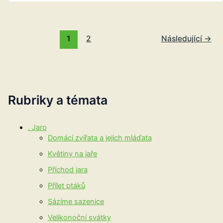
1
2
Následující
→
Rubriky a témata
. Jaro
Domácí zvířata a jejich mláďata
Květiny na jaře
Příchod jara
Přílet ptáků
Sázíme sazenice
Velikonoční svátky