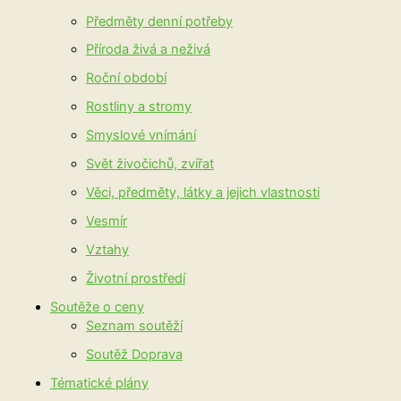
Předměty denní potřeby
Příroda živá a neživá
Roční období
Rostliny a stromy
Smyslové vnímání
Svět živočichů, zvířat
Věci, předměty, látky a jejich vlastnosti
Vesmír
Vztahy
Životní prostředí
Soutěže o ceny
Seznam soutěží
Soutěž Doprava
Tématické plány