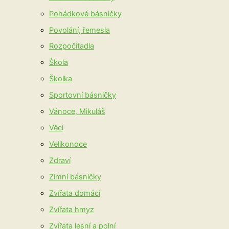
Pohádkové básničky
Povolání, řemesla
Rozpočítadla
Škola
Školka
Sportovní básničky
Vánoce, Mikuláš
Věci
Velikonoce
Zdraví
Zimní básničky
Zvířata domácí
Zvířata hmyz
Zvířata lesní a polní