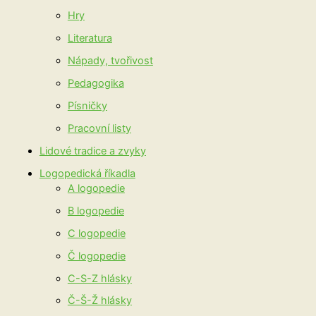
Hry
Literatura
Nápady, tvořivost
Pedagogika
Písničky
Pracovní listy
Lidové tradice a zvyky
Logopedická říkadla
A logopedie
B logopedie
C logopedie
Č logopedie
C-S-Z hlásky
Č-Š-Ž hlásky