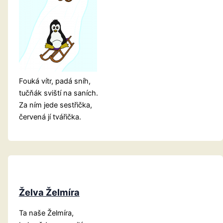
Fouká vítr, padá sníh,
tučňák sviští na saních.
Za ním jede sestřička,
červená jí tvářička.
Želva Želmíra
Ta naše Želmíra,