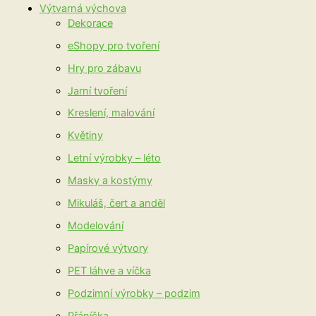
Výtvarná výchova
Dekorace
eShopy pro tvoření
Hry pro zábavu
Jarní tvoření
Kreslení, malování
Květiny
Letní výrobky – léto
Masky a kostýmy
Mikuláš, čert a anděl
Modelování
Papírové výtvory
PET láhve a víčka
Podzimní výrobky – podzim
Přáníčka