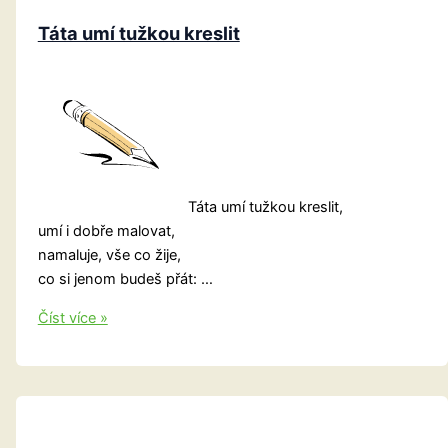
Táta umí tužkou kreslit
Táta umí tužkou kreslit,
umí i dobře malovat,
namaluje, vše co žije,
co si jenom budeš přát: …
Táta
Číst více »
umí
tužkou
kreslit