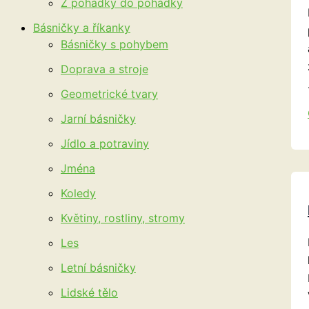
Z pohádky do pohádky
Básničky a říkanky
Básničky s pohybem
Doprava a stroje
Geometrické tvary
Jarní básničky
Jídlo a potraviny
Jména
Koledy
Květiny, rostliny, stromy
Les
Letní básničky
Lidské tělo