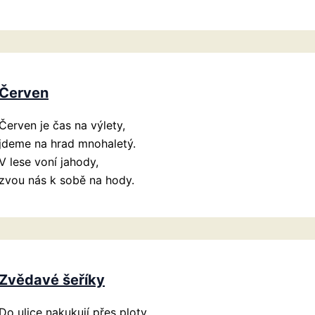
Červen
Červen je čas na výlety,
jdeme na hrad mnohaletý.
V lese voní jahody,
zvou nás k sobě na hody.
Zvědavé šeříky
Do ulice nakukují přes ploty,