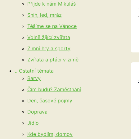
Přijde k nám Mikuláš
Sníh, led, mráz
Těšíme se na Vánoce
Volně žijící zvířata
Zimní hry a sporty
Zvířata a ptáci v zimě
.. Ostatní témata
Barvy
Čím budu? Zaměstnání
Den, časové pojmy
Doprava
Jídlo
Kde bydlím, domov