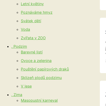
Letní květiny
Poznáváme hmyz
Svátek dětí
Voda
Zvířata v ZOO
. Podzim
Barevné listí
Ovoce a zelenina
Pouštění papírových draků
Sklizeň plodů podzimu
V lese
. Zima
Masopustní karneval