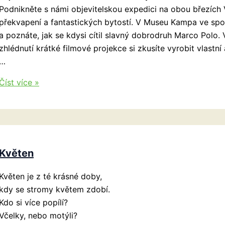
Podnikněte s námi objevitelskou expedici na obou březích 
překvapení a fantastických bytostí. V Museu Kampa ve spo
a poznáte, jak se kdysi cítil slavný dobrodruh Marco Polo.
zhlédnutí krátké filmové projekce si zkusíte vyrobit vlastní
…
Den
Číst více »
dětí
od
Ponrepa
Dětem
a
Květen
Musea
Kampa
Květen je z té krásné doby,
–
kdy se stromy květem zdobí.
Expedice
Kdo si více popílí?
přes
Včelky, nebo motýli?