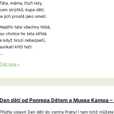
Táta, máma, čtyři tety,
osm strýčků, kupa dětí,
je jich prostě jako smetí.
Nejdřív táta všechny hlídá,
po chvilce ho teta střídá
a když hrozí nebezpečí,
surikatí křičí řečí:
…
Surikatí
Číst více »
rodinka
Den dětí od Ponrepa Dětem a Musea Kampa – 
Přijďte oslavit Den dětí do centra Prahy! I tam totiž můžet