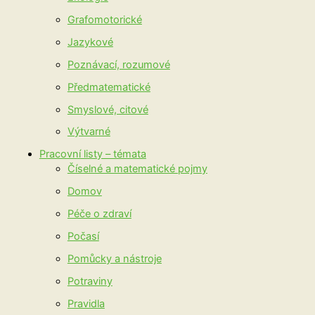
Grafomotorické
Jazykové
Poznávací, rozumové
Předmatematické
Smyslové, citové
Výtvarné
Pracovní listy – témata
Číselné a matematické pojmy
Domov
Péče o zdraví
Počasí
Pomůcky a nástroje
Potraviny
Pravidla