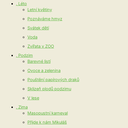
. Léto
Letní květiny
Poznáváme hmyz
Svátek dětí
Voda
Zvířata v ZOO
. Podzim
Barevné listí
Ovoce a zelenina
Pouštění papírových draků
Sklizeň plodů podzimu
V lese
. Zima
Masopustní karneval
Přijde k nám Mikuláš