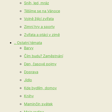
Sníh, led, mráz
Těšíme se na Vánoce
Volně žijící zvířata
Zimní hry a sporty
Zvířata a ptáci v zimě
.. Ostatní témata
Barvy
Čím budu? Zaměstnání
Den, časové pojmy
Doprava
Jídlo
Kde bydlím, domov
Knihy
Maminčin svátek
Moje rodina