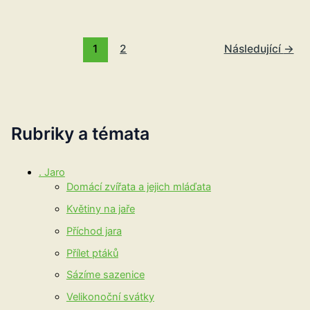
1
2
Následující
→
Rubriky a témata
. Jaro
Domácí zvířata a jejich mláďata
Květiny na jaře
Příchod jara
Přílet ptáků
Sázíme sazenice
Velikonoční svátky