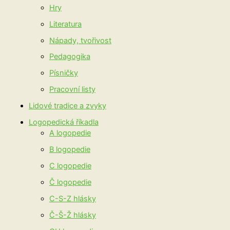
Hry
Literatura
Nápady, tvořivost
Pedagogika
Písničky
Pracovní listy
Lidové tradice a zvyky
Logopedická říkadla
A logopedie
B logopedie
C logopedie
Č logopedie
C-S-Z hlásky
Č-Š-Ž hlásky