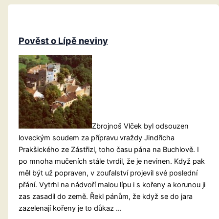
Pověst o Lípě neviny
Zbrojnoš Vlček byl odsouzen
loveckým soudem za přípravu vraždy Jindřicha
Prakšického ze Zástřizl, toho času pána na Buchlově. I
po mnoha mučeních stále tvrdil, že je nevinen. Když pak
měl být už popraven, v zoufalství projevil své poslední
přání. Vytrhl na nádvoří malou lípu i s kořeny a korunou ji
zas zasadil do země. Řekl pánům, že když se do jara
zazelenají kořeny je to důkaz …