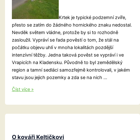
Krtek je typické podzemní zvíře,
přesto se zatím do žádného hornického znaku nedostal.
Nevděk světem vládne, protože by si to rozhodně
zasloužil. Vypráví se řada pověstí o tom, že stál na
počátku objevu uhlí v mnoha lokalitách pozdější
intenzívní těžby. Jedna taková pověst se vypráví i ve
Vrapicích na Kladensku. Původně to byl zemědělský
region a tamní sedláci samozřejmě kontrolovali, v jakém
stavu jsou jejich pozemky a zda se na nich …
Jak
Číst více »
krtek
našel
uhlí
O kováři Keltičkovi