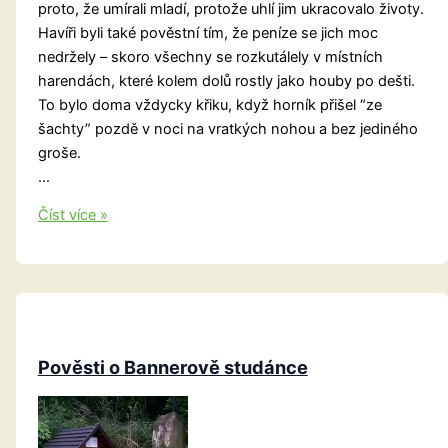
proto, že umírali mladí, protože uhlí jim ukracovalo životy.
Havíři byli také pověstní tím, že peníze se jich moc
nedržely – skoro všechny se rozkutálely v místních
harendách, které kolem dolů rostly jako houby po dešti.
To bylo doma vždycky křiku, když horník přišel “ze
šachty” pozdě v noci na vratkých nohou a bez jediného
groše.
…
Opilý
Číst více »
horník
a
svatá
Barbora
Pověsti o Bannerově studánce