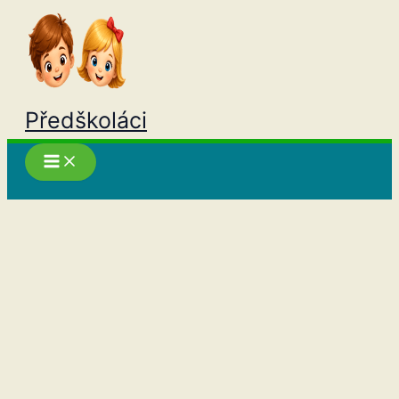
Přeskočit
na
obsah
Předškoláci
Hledat