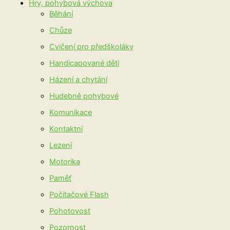
Hry, pohybová výchova
Běhání
Chůze
Cvičení pro předškoláky
Handicapované děti
Házení a chytání
Hudebně pohybové
Komunikace
Kontaktní
Lezení
Motorika
Paměť
Počítačové Flash
Pohotovost
Pozornost