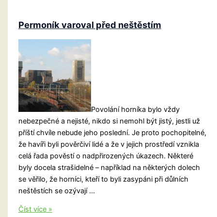
Permoník varoval před neštěstím
Povolání horníka bylo vždy
nebezpečné a nejisté, nikdo si nemohl být jistý, jestli už
příští chvíle nebude jeho poslední. Je proto pochopitelné,
že havíři byli pověrčiví lidé a že v jejich prostředí vznikla
celá řada pověstí o nadpřirozených úkazech. Některé
byly docela strašidelné – například na některých dolech
se věřilo, že horníci, kteří to byli zasypáni při důlních
neštěstích se ozývají …
Permoník
Číst více »