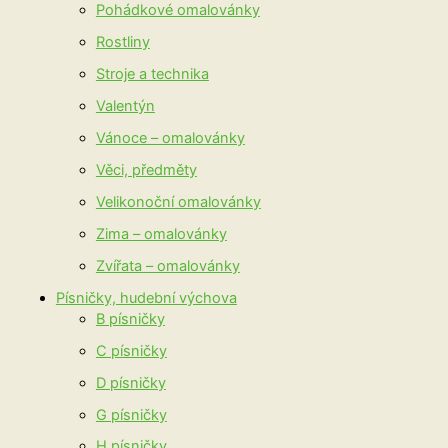
Pohádkové omalovánky
Rostliny
Stroje a technika
Valentýn
Vánoce – omalovánky
Věci, předměty
Velikonoční omalovánky
Zima – omalovánky
Zvířata – omalovánky
Písničky, hudební výchova
B písničky
C písničky
D písničky
G písničky
H písničky