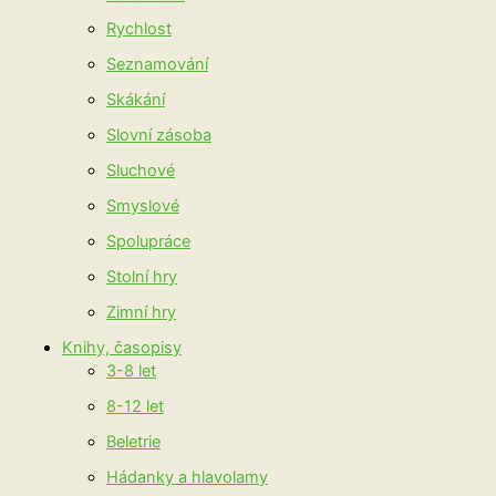
Rychlost
Seznamování
Skákání
Slovní zásoba
Sluchové
Smyslové
Spolupráce
Stolní hry
Zimní hry
Knihy, časopisy
3-8 let
8-12 let
Beletrie
Hádanky a hlavolamy