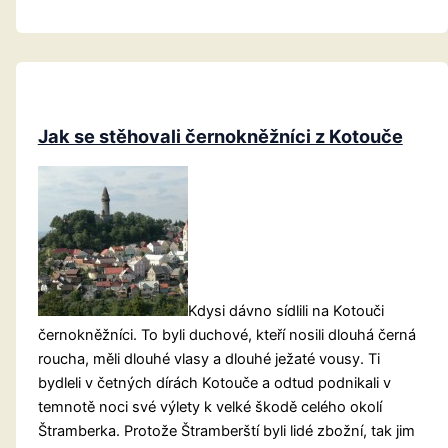
varoval
před
neštěstím
Jak se stěhovali černokněžníci z Kotouče
Kdysi dávno sídlili na Kotouči
černokněžníci. To byli duchové, kteří nosili dlouhá černá
roucha, měli dlouhé vlasy a dlouhé ježaté vousy. Ti
bydleli v četných dírách Kotouče a odtud podnikali v
temnotě noci své výlety k velké škodě celého okolí
Štramberka. Protože Štramberští byli lidé zbožní, tak jim