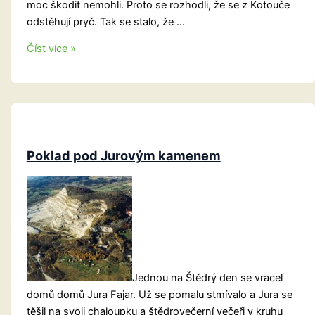
moc škodit nemohli. Proto se rozhodli, že se z Kotouče
odstěhují pryč. Tak se stalo, že …
Jak
Číst více »
se
stěhovali
černokněžníci
z
Kotouče
Poklad pod Jurovým kamenem
Jednou na Štědrý den se vracel
domů domů Jura Fajar. Už se pomalu stmívalo a Jura se
těšil na svoji chaloupku a štědrovečerní večeři v kruhu