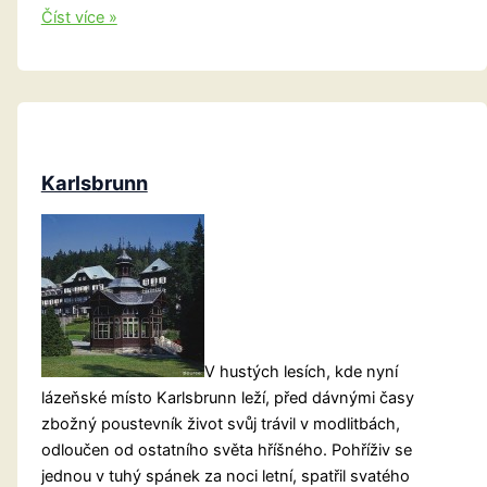
Pověst
Číst více »
o
Lípě
neviny
Karlsbrunn
V hustých lesích, kde nyní
lázeňské místo Karlsbrunn leží, před dávnými časy
zbožný poustevník život svůj trávil v modlitbách,
odloučen od ostatního světa hříšného. Pohříživ se
jednou v tuhý spánek za noci letní, spatřil svatého