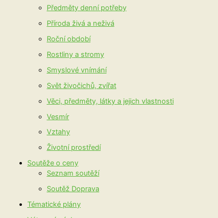
Předměty denní potřeby
Příroda živá a neživá
Roční období
Rostliny a stromy
Smyslové vnímání
Svět živočichů, zvířat
Věci, předměty, látky a jejich vlastnosti
Vesmír
Vztahy
Životní prostředí
Soutěže o ceny
Seznam soutěží
Soutěž Doprava
Tématické plány