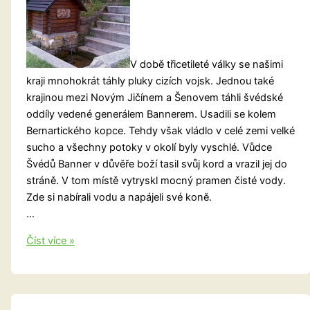
V době třicetileté války se našimi
kraji mnohokrát táhly pluky cizích vojsk. Jednou také
krajinou mezi Novým Jičínem a Šenovem táhli švédské
oddíly vedené generálem Bannerem. Usadili se kolem
Bernartického kopce. Tehdy však vládlo v celé zemi velké
sucho a všechny potoky v okolí byly vyschlé. Vůdce
Švédů Banner v důvěře boží tasil svůj kord a vrazil jej do
stráně. V tom místě vytryskl mocný pramen čisté vody.
Zde si nabírali vodu a napájeli své koně.
…
Pověsti
Číst více »
o
Bannerově
studánce