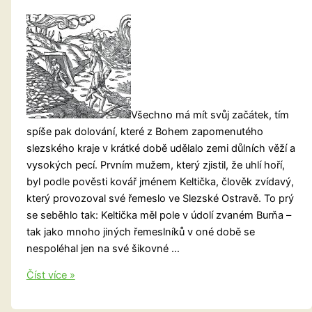
Všechno má mít svůj začátek, tím
spíše pak dolování, které z Bohem zapomenutého
slezského kraje v krátké době udělalo zemi důlních věží a
vysokých pecí. Prvním mužem, který zjistil, že uhlí hoří,
byl podle pověsti kovář jménem Keltička, člověk zvídavý,
který provozoval své řemeslo ve Slezské Ostravě. To prý
se seběhlo tak: Keltička měl pole v údolí zvaném Burňa –
tak jako mnoho jiných řemeslníků v oné době se
nespoléhal jen na své šikovné …
O
Číst více »
kováři
Keltičkovi