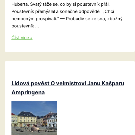
Huberta. Svatý táže se, co by si poustevník přál.
Poustevník přemýšlel a konečně odpověděl: „Chci
nemocným prospívati.“ — Probudiv se ze sna, zbožný
poustevník …
Karlsbrunn
Číst více »
Lidová pověst O velmistrovi Janu Kašparu
Ampringena