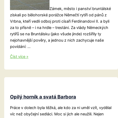
Zámek, město i panství bruntálské
získali po bělohorské porážce Němečtí rytíři od pánů z
Vrbna, kteří vedli odboj proti císaři Ferdinandovi II. a byli
za to přísně – i na hrdle – trestáni. Za vlády Německých
rytířů se na Bruntálsku (jako všude jinde) rozšířily ty
nejohavnější pověry, a jednou z nich zachycuje naše
povídání: …
Lidová
Číst více »
pověst
O
velmistrovi
Janu
Kašparu
Ampringena
Opilý horník a svatá Barbora
Práce v dolech byla těžká, ale kdo za ni uměl vzít, vydělal
víc než obyčejní sedláci. Moc si jich ale neužili. Nejen