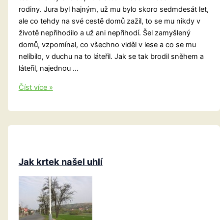
rodiny. Jura byl hajným, už mu bylo skoro sedmdesát let,
ale co tehdy na své cestě domů zažil, to se mu nikdy v
životě nepřihodilo a už ani nepřihodí. Šel zamyšlený
domů, vzpomínal, co všechno viděl v lese a co se mu
nelíbilo, v duchu na to láteřil. Jak se tak brodil sněhem a
láteřil, najednou …
Poklad
Číst více »
pod
Jurovým
kamenem
Jak krtek našel uhlí