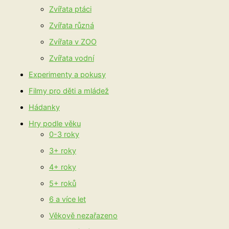
Zvířata ptáci
Zvířata různá
Zvířata v ZOO
Zvířata vodní
Experimenty a pokusy
Filmy pro děti a mládež
Hádanky
Hry podle věku
0-3 roky
3+ roky
4+ roky
5+ roků
6 a více let
Věkově nezařazeno