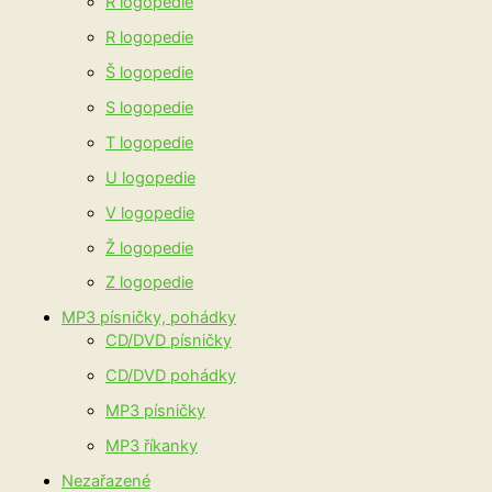
Ř logopedie
R logopedie
Š logopedie
S logopedie
T logopedie
U logopedie
V logopedie
Ž logopedie
Z logopedie
MP3 písničky, pohádky
CD/DVD písničky
CD/DVD pohádky
MP3 písničky
MP3 říkanky
Nezařazené