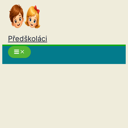
Přeskočit
na
obsah
Předškoláci
Hledat