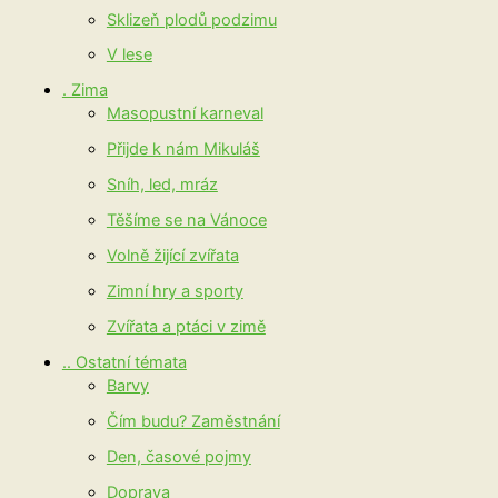
Sklizeň plodů podzimu
V lese
. Zima
Masopustní karneval
Přijde k nám Mikuláš
Sníh, led, mráz
Těšíme se na Vánoce
Volně žijící zvířata
Zimní hry a sporty
Zvířata a ptáci v zimě
.. Ostatní témata
Barvy
Čím budu? Zaměstnání
Den, časové pojmy
Doprava