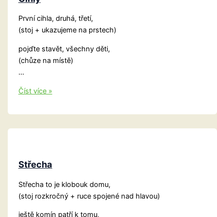
První cihla, druhá, třetí,
(stoj + ukazujeme na prstech)
pojďte stavět, všechny děti,
(chůze na místě)
…
Cihly
Číst více »
Střecha
Střecha to je klobouk domu,
(stoj rozkročný + ruce spojené nad hlavou)
ještě komín patří k tomu,