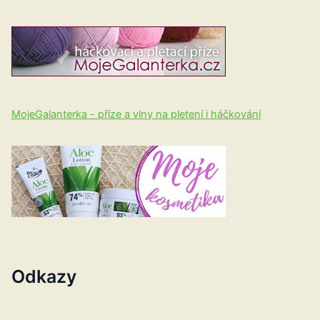
MojeGalanterka - příze a vlny na pletení i háčkování
Odkazy