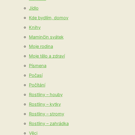
Jídlo
Kde bydlím, domov
Knihy
Maminčin svátek
Moje rodina
Moje tělo a zdraví
Písmena
Počasí
Počítání
Rostliny – houby
Rostliny – kytky
Rostliny – stromy
Rostliny – zahrádka
Věci