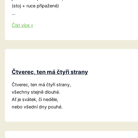
(stoj + ruce připažené)
…
Střecha
Číst více »
Čtverec, ten má čtyři strany
Čtverec, ten má čtyři strany,
všechny stejně dlouhé.
Ať je svátek, či neděle,
nebo všední dny pouhé.