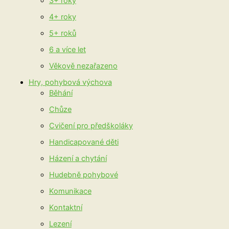
3+ roky
4+ roky
5+ roků
6 a více let
Věkově nezařazeno
Hry, pohybová výchova
Běhání
Chůze
Cvičení pro předškoláky
Handicapované děti
Házení a chytání
Hudebně pohybové
Komunikace
Kontaktní
Lezení