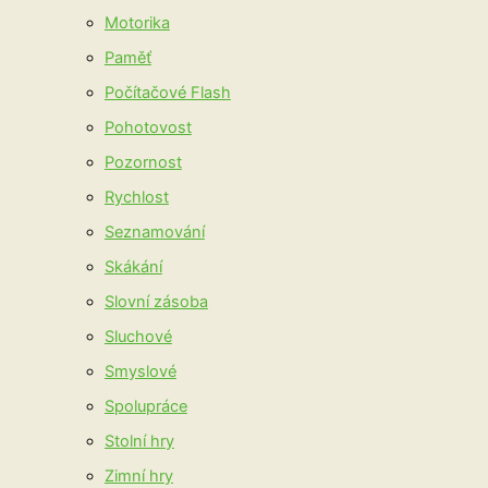
Motorika
Paměť
Počítačové Flash
Pohotovost
Pozornost
Rychlost
Seznamování
Skákání
Slovní zásoba
Sluchové
Smyslové
Spolupráce
Stolní hry
Zimní hry