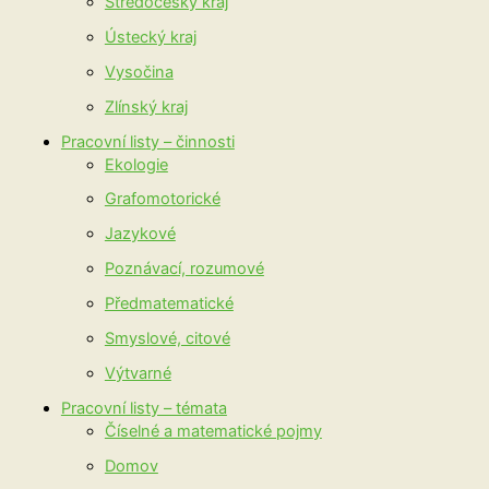
Středočeský kraj
Ústecký kraj
Vysočina
Zlínský kraj
Pracovní listy – činnosti
Ekologie
Grafomotorické
Jazykové
Poznávací, rozumové
Předmatematické
Smyslové, citové
Výtvarné
Pracovní listy – témata
Číselné a matematické pojmy
Domov