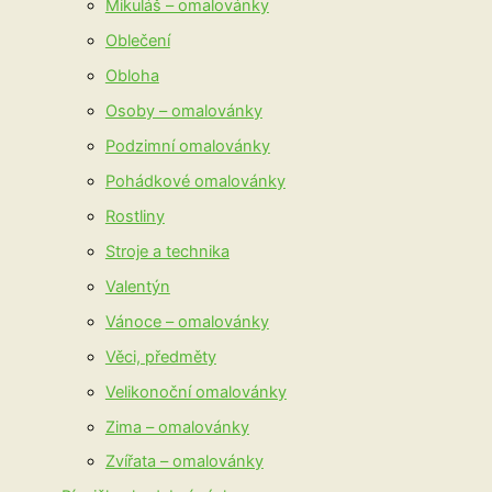
Mikuláš – omalovánky
Oblečení
Obloha
Osoby – omalovánky
Podzimní omalovánky
Pohádkové omalovánky
Rostliny
Stroje a technika
Valentýn
Vánoce – omalovánky
Věci, předměty
Velikonoční omalovánky
Zima – omalovánky
Zvířata – omalovánky