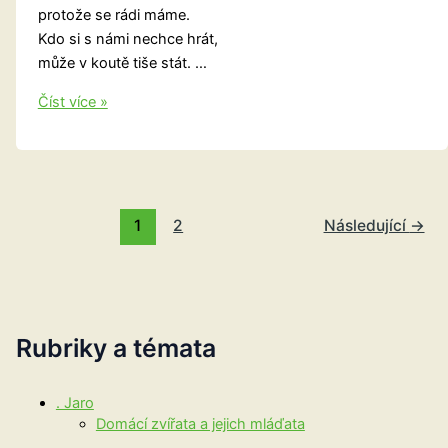
protože se rádi máme.
Kdo si s námi nechce hrát,
může v koutě tiše stát. …
Velké
Číst více »
kolo
uděláme
1
2
Následující
→
Rubriky a témata
. Jaro
Domácí zvířata a jejich mláďata