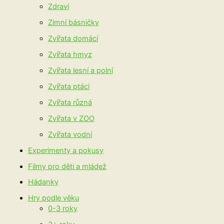
Zdraví
Zimní básničky
Zvířata domácí
Zvířata hmyz
Zvířata lesní a polní
Zvířata ptáci
Zvířata různá
Zvířata v ZOO
Zvířata vodní
Experimenty a pokusy
Filmy pro děti a mládež
Hádanky
Hry podle věku
0-3 roky