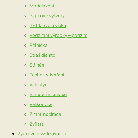
Modelování
Papírové výtvory
PET láhve a víčka
Podzimní výrobky – podzim
Přáníčka
Strašidla atd.
Stříhání
Techniky tvoření
Valentýn
Vánoční inspirace
Velikonoce
Zimní inspirace
Zvířata
Výukové a vzdělávací př.