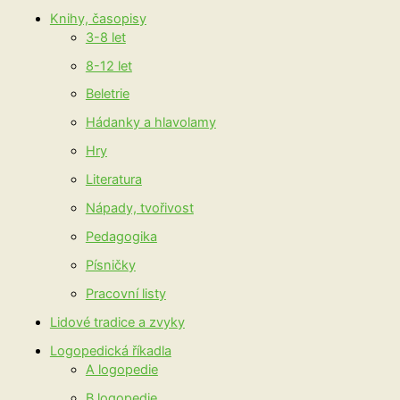
Knihy, časopisy
3-8 let
8-12 let
Beletrie
Hádanky a hlavolamy
Hry
Literatura
Nápady, tvořivost
Pedagogika
Písničky
Pracovní listy
Lidové tradice a zvyky
Logopedická říkadla
A logopedie
B logopedie