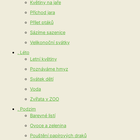
Květiny na jaře
Příchod jara
Přílet ptáků
Sázíme sazenice
Velikonoční svátky
. Léto
Letní květiny
Poznáváme hmyz
Svátek dětí
Voda
Zvířata v ZOO
. Podzim
Barevné listí
Ovoce a zelenina
Pouštění papírových draků