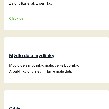
Za chvilku je jak z perníku.
…
Kroužek
Číst více »
a
Proužek
Mýdlo dělá mydlinky
Mýdlo dělá mydlinky, malé, velké bublinky.
A bublinky chvíli letí, milují je malé děti.
Cihly