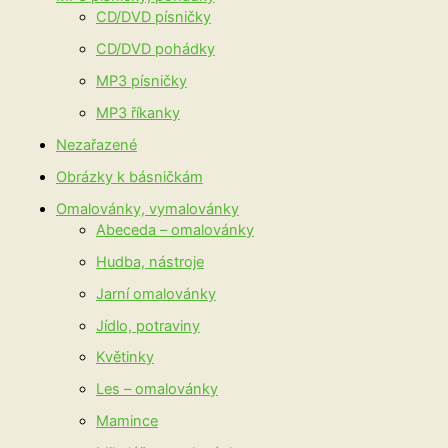
CD/DVD písničky
CD/DVD pohádky
MP3 písničky
MP3 říkanky
Nezařazené
Obrázky k básničkám
Omalovánky, vymalovánky
Abeceda – omalovánky
Hudba, nástroje
Jarní omalovánky
Jídlo, potraviny
Květinky
Les – omalovánky
Mamince