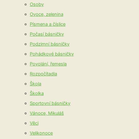
Osoby
Ovoce, zelenina
Písmena a číslice
Počasí básničky
Podzimní básničky
Pohádkové básničky
Povolání, řemesla
Rozpočítadla
Škola
Školka
Sportovní básničky
Vánoce, Mikuláš
Věci
Velikonoce