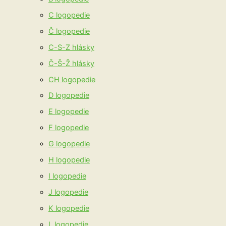
C logopedie
Č logopedie
C-S-Z hlásky
Č-Š-Ž hlásky
CH logopedie
D logopedie
E logopedie
F logopedie
G logopedie
H logopedie
I logopedie
J logopedie
K logopedie
L logopedie