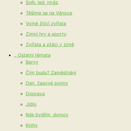
Sníh, led, mráz
Těšíme se na Vánoce
Volně žijící zvířata
Zimní hry a sporty
Zvířata a ptáci v zimě
.. Ostatní témata
Barvy
Čím budu? Zaměstnání
Den, časové pojmy
Doprava
Jídlo
Kde bydlím, domov
Knihy