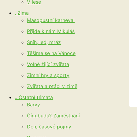
V lese
. Zima
Masopustní karneval
Přijde k nám Mikuláš
Sníh, led, mráz
Těšíme se na Vánoce
Volně žijící zvířata
Zimní hry a sporty
Zvířata a ptáci v zimě
.. Ostatní témata
Barvy
Čím budu? Zaměstnání
Den, časové pojmy