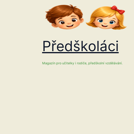
Přeskočit
na
obsah
Předškoláci
Magazín pro učitelky i rodiče, předškolní vzdělávání.