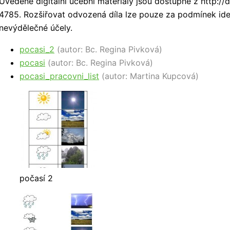
Uvedené digitální učební materiály jsou dostupné z http:/
4785. Rozšiřovat odvozená díla lze pouze za podmínek iden
nevýdělečné účely.
pocasi_2
(autor: Bc. Regina Pivková)
pocasi
(autor: Bc. Regina Pivková)
pocasi_pracovni_list
(autor: Martina Kupcová)
počasí 2