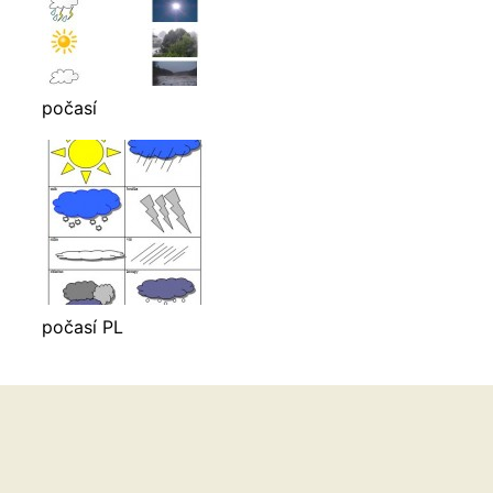
počasí
počasí PL