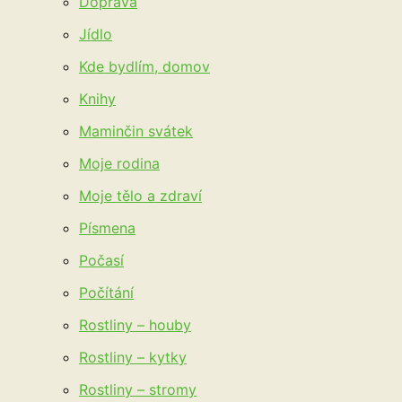
Doprava
Jídlo
Kde bydlím, domov
Knihy
Maminčin svátek
Moje rodina
Moje tělo a zdraví
Písmena
Počasí
Počítání
Rostliny – houby
Rostliny – kytky
Rostliny – stromy