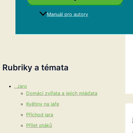
Manuál pro autory
Hledat
Rubriky a témata
. Jaro
Domácí zvířata a jejich mláďata
Květiny na jaře
Příchod jara
Přílet ptáků