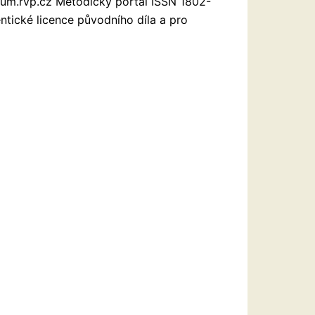
/dum.rvp.cz Metodický portál ISSN 1802-
tické licence původního díla a pro