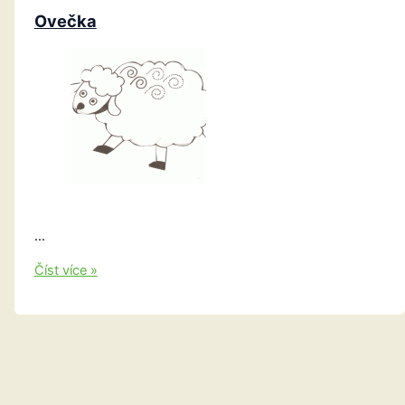
Ovečka
…
Ovečka
Číst více »