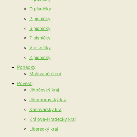
O písničky
P písničky
S písničky
T písničky
V písničky
Z písničky
Pohádky
Malované čtení
Pověsti
Jihočeský kraj
Jihomoravský kraj
Karlovarský kraj
Králové-Hradecký kraj
Liberecký kraj