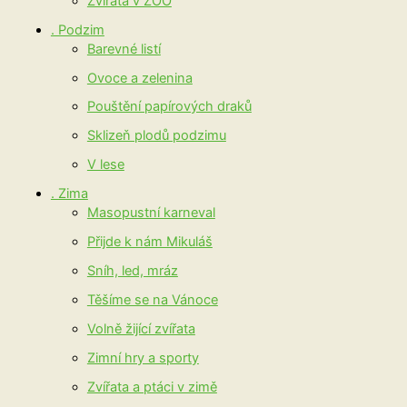
Zvířata v ZOO
. Podzim
Barevné listí
Ovoce a zelenina
Pouštění papírových draků
Sklizeň plodů podzimu
V lese
. Zima
Masopustní karneval
Přijde k nám Mikuláš
Sníh, led, mráz
Těšíme se na Vánoce
Volně žijící zvířata
Zimní hry a sporty
Zvířata a ptáci v zimě