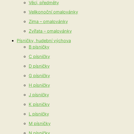
Věci, předměty
Velikonoční omalovánky
Zima – omalovánky
Zvířata – omalovánky
Písničky, hudební výchova
B písničky
C písničky
D písničky
G písničky
H písničky
J písničky
K písničky
L písničky
M písničky
N písničky