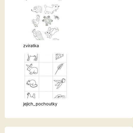
zviratka
jejich_pochoutky