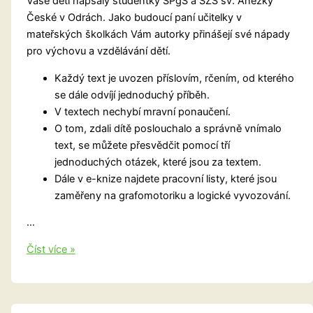
Vaše děti napsaly studentky SPgŠ a SZŠ sv. Anežky
České v Odrách. Jako budoucí paní učitelky v
mateřských školkách Vám autorky přinášejí své nápady
pro výchovu a vzdělávání dětí.
Každý text je uvozen příslovím, rčením, od kterého
se dále odvíjí jednoduchý příběh.
V textech nechybí mravní ponaučení.
O tom, zdali dítě poslouchalo a správně vnímalo
text, se můžete přesvědčit pomocí tří
jednoduchých otázek, které jsou za textem.
Dále v e-knize najdete pracovní listy, které jsou
zaměřeny na grafomotoriku a logické vyvozování.
…
Elektronická
Číst více »
kniha
č.6
Bajky