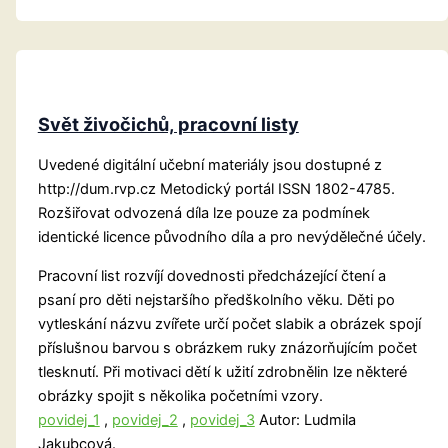
Svět živočichů, pracovní listy
Uvedené digitální učební materiály jsou dostupné z
http://dum.rvp.cz Metodický portál ISSN 1802-4785.
Rozšiřovat odvozená díla lze pouze za podmínek
identické licence původního díla a pro nevýdělečné účely.
Pracovní list rozvíjí dovednosti předcházející čtení a
psaní pro děti nejstaršího předškolního věku. Děti po
vytleskání názvu zvířete určí počet slabik a obrázek spojí
příslušnou barvou s obrázkem ruky znázorňujícím počet
tlesknutí. Při motivaci dětí k užití zdrobnělin lze některé
obrázky spojit s několika početními vzory.
povidej_1
,
povidej_2
,
povidej_3
Autor: Ludmila
Jakubcová.