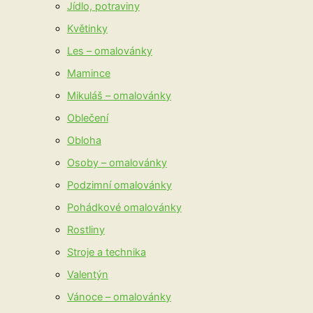
Jídlo, potraviny
Květinky
Les – omalovánky
Mamince
Mikuláš – omalovánky
Oblečení
Obloha
Osoby – omalovánky
Podzimní omalovánky
Pohádkové omalovánky
Rostliny
Stroje a technika
Valentýn
Vánoce – omalovánky