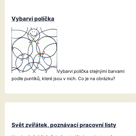
a
nebajky
Vybarvi políčka
Vybarvi políčka stejnými barvami
podle puntíků, které jsou v nich. Co je na obrázku?
Svět zvířátek, poznávací pracovní listy