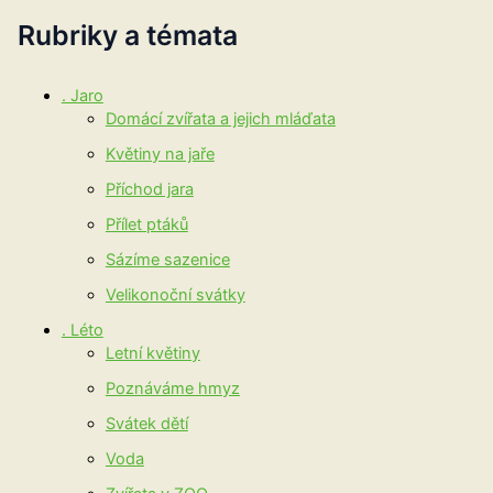
Rubriky a témata
. Jaro
Domácí zvířata a jejich mláďata
Květiny na jaře
Příchod jara
Přílet ptáků
Sázíme sazenice
Velikonoční svátky
. Léto
Letní květiny
Poznáváme hmyz
Svátek dětí
Voda