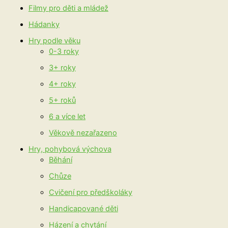
Filmy pro děti a mládež
Hádanky
Hry podle věku
0-3 roky
3+ roky
4+ roky
5+ roků
6 a více let
Věkově nezařazeno
Hry, pohybová výchova
Běhání
Chůze
Cvičení pro předškoláky
Handicapované děti
Házení a chytání