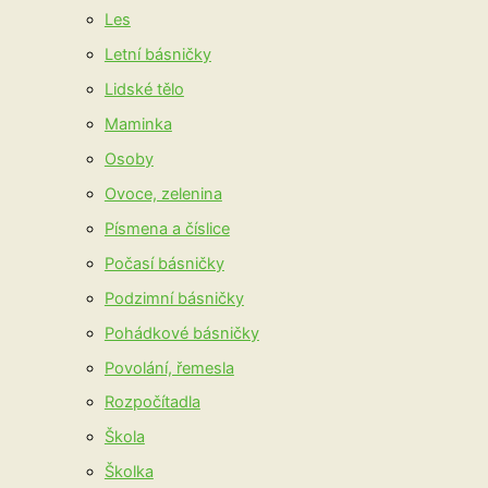
Les
Letní básničky
Lidské tělo
Maminka
Osoby
Ovoce, zelenina
Písmena a číslice
Počasí básničky
Podzimní básničky
Pohádkové básničky
Povolání, řemesla
Rozpočítadla
Škola
Školka