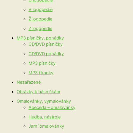
U logopedie
V logopedie
Ž logopedie
Z logopedie
MP3 písničky, pohádky
CD/DVD písničky
CD/DVD pohádky
MP3 písničky
MP3 říkanky
Nezařazené
Obrázky k básničkám
Omalovánky, vymalovánky
Abeceda – omalovánky
Hudba, nástroje
Jarní omalovánky