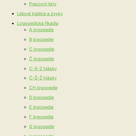
Pracovní listy
Lidové tradice a zvyky
Logopedická říkadla
A logopedie
B logopedie
C logopedie
Č logopedie
C-S-Z hlásky
Č-Š-Ž hlásky
CH logopedie
D logopedie
E logopedie
F logopedie
G logopedie