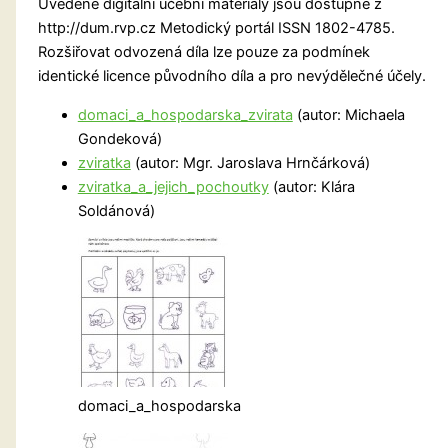
Uvedené digitální učební materiály jsou dostupné z
http://dum.rvp.cz Metodický portál ISSN 1802-4785.
Rozšiřovat odvozená díla lze pouze za podmínek
identické licence původního díla a pro nevýdělečné účely.
domaci_a_hospodarska_zvirata
(autor: Michaela
Gondeková)
zviratka
(autor: Mgr. Jaroslava Hrnčárková)
zviratka_a_jejich_pochoutky
(autor: Klára
Soldánová)
domaci_a_hospodarska