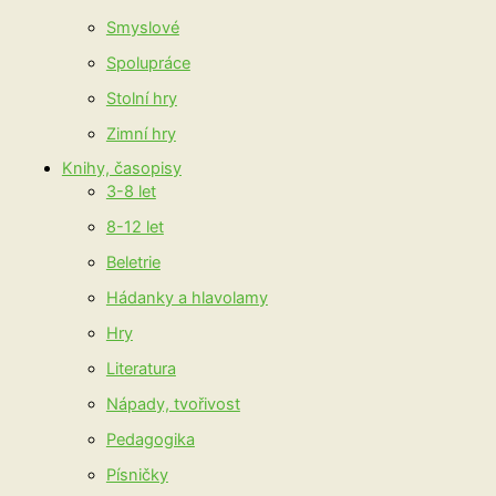
Smyslové
Spolupráce
Stolní hry
Zimní hry
Knihy, časopisy
3-8 let
8-12 let
Beletrie
Hádanky a hlavolamy
Hry
Literatura
Nápady, tvořivost
Pedagogika
Písničky