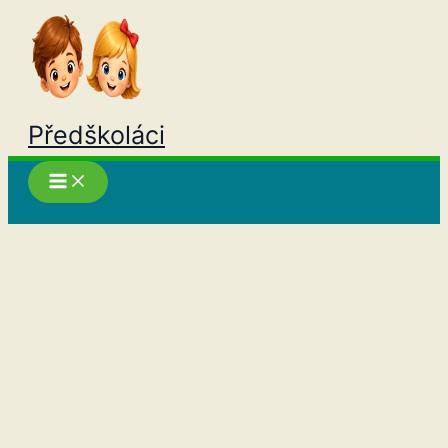
Přeskočit
na
obsah
Předškoláci
Hledat