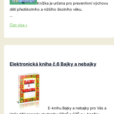
Knížka je určena pro preventivní výchovu
dětí předškolního a nižšího školního věku.
…
Ekologické
Číst více »
pohádky
Elektronická kniha č.6 Bajky a nebajky
E-knihu Bajky a nebajky pro Vás a