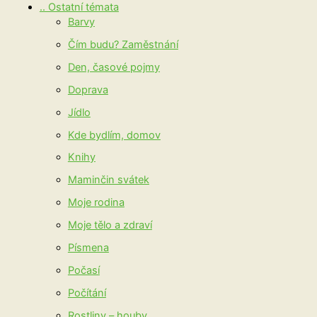
.. Ostatní témata
Barvy
Čím budu? Zaměstnání
Den, časové pojmy
Doprava
Jídlo
Kde bydlím, domov
Knihy
Maminčin svátek
Moje rodina
Moje tělo a zdraví
Písmena
Počasí
Počítání
Rostliny – houby