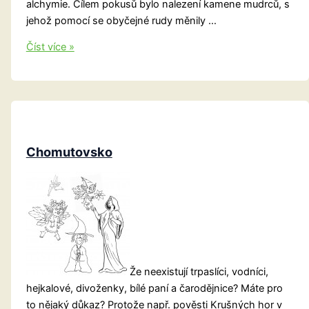
alchymie. Cílem pokusů bylo nalezení kamene mudrců, s
jehož pomocí se obyčejné rudy měnily …
Teplicko:
Číst více »
Alchymista
a
lékař
Chomutovsko
Že neexistují trpaslíci, vodníci,
hejkalové, divoženky, bílé paní a čarodějnice? Máte pro
to nějaký důkaz? Protože např. pověsti Krušných hor v