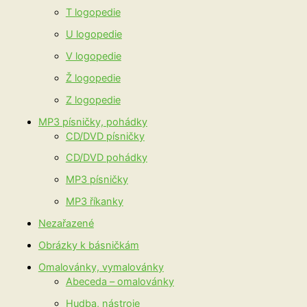
T logopedie
U logopedie
V logopedie
Ž logopedie
Z logopedie
MP3 písničky, pohádky
CD/DVD písničky
CD/DVD pohádky
MP3 písničky
MP3 říkanky
Nezařazené
Obrázky k básničkám
Omalovánky, vymalovánky
Abeceda – omalovánky
Hudba, nástroje