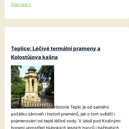
Lounsko:
Číst více »
Oldřich
a
Božena
Teplice: Léčivé termální prameny a
Kolostůjova kašna
Historie Teplic je od samého
počátku zároveň i historií pramenů, jak o tom svědčí i
pojmenování od teplé léčivé vody. V údolí pod Krušnými
horami uprostřed hlubokých lesních hvozů i bažinatých