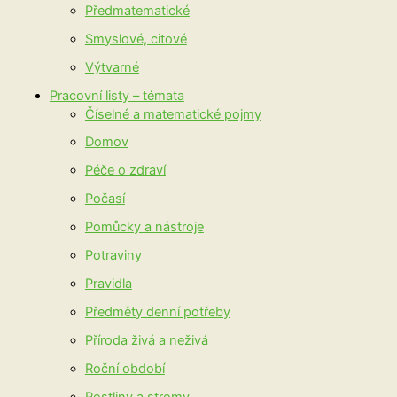
Předmatematické
Smyslové, citové
Výtvarné
Pracovní listy – témata
Číselné a matematické pojmy
Domov
Péče o zdraví
Počasí
Pomůcky a nástroje
Potraviny
Pravidla
Předměty denní potřeby
Příroda živá a neživá
Roční období
Rostliny a stromy