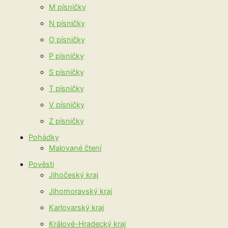
M písničky
N písničky
O písničky
P písničky
S písničky
T písničky
V písničky
Z písničky
Pohádky
Malované čtení
Pověsti
Jihočeský kraj
Jihomoravský kraj
Karlovarský kraj
Králové-Hradecký kraj