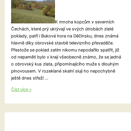
K mnoha kopcům v severních
Čechách, které prý ukrývají ve svých útrobách zlaté
poklady, patří i Buková hora na Děčínsku, dnes známá
hlavně díky obrovské stavbě televizního převaděče.
Přestože se poklad zatím nikomu nepodařilo spatřit, již
od nepaměti bylo v kraji všeobecně známo, že se jedná
o obrovský kus zlata, připomínajícího muže s dlouhým
plnovousem. V rozeklané skalní sluji ho nepochybně
ještě dnes střeží …
Děčínsko:
Číst více »
O
zlatém
pokladu
pod
Bukovou