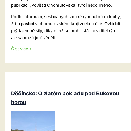
publikaci „Pověsti Chomutovska“ tvrdí něco jiného.
Podle informací, sesbíraných zmíněným autorem knihy,
žili
trpaslíci
v chomutovském kraji zcela určitě. Ovládali
prý tajemné síly, díky nimž se mohli stát neviditelnými,
ale samozřejmě věděli …
Chomutovsko
Číst více »
Děčínsko: O zlatém pokladu pod Bukovou
horou