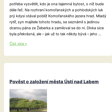
potřeba vysvětlit, kdo je ona tajemná bytost, o níž bude
dále řeč. Na rozhraní komořanských a pohlodských luk
prý kdysi stával poblíž Komořanského jezera hrad. Mladý
rytíř, syn majitele tohoto hradu, se seznámil s jedinou
dcerou pána ze Žeberka a zamiloval se do ní. Dívka sice
byla překrásná, ale – jak už to tak někdy bývá – jeho …
Mostecko:
Číst více »
O
Jezerce
a
Žaberku
Pověst o založení města Ústí nad Labem