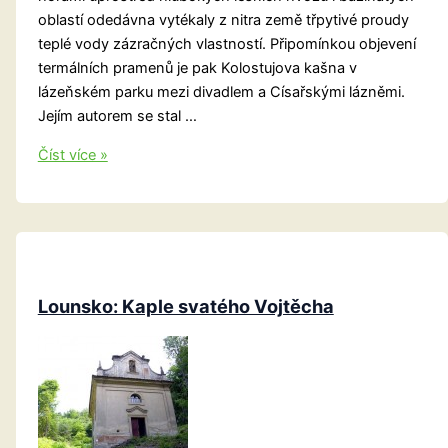
oblastí odedávna vytékaly z nitra země třpytivé proudy
teplé vody zázračných vlastností. Připomínkou objevení
termálních pramenů je pak Kolostujova kašna v
lázeňském parku mezi divadlem a Císařskými lázněmi.
Jejím autorem se stal …
Teplice:
Číst více »
Léčivé
termální
prameny
a
Kolostůjova
kašna
Lounsko: Kaple svatého Vojtěcha