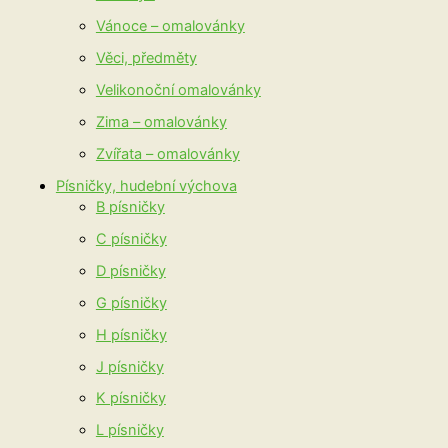
Vánoce – omalovánky
Věci, předměty
Velikonoční omalovánky
Zima – omalovánky
Zvířata – omalovánky
Písničky, hudební výchova
B písničky
C písničky
D písničky
G písničky
H písničky
J písničky
K písničky
L písničky