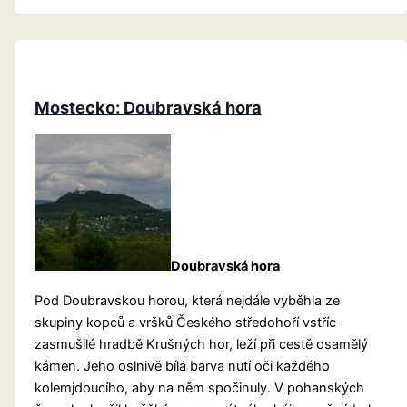
Babinský
Mostecko: Doubravská hora
Doubravská hora
Pod Doubravskou horou, která nejdále vyběhla ze
skupiny kopců a vršků Českého středohoří vstříc
zasmušilé hradbě Krušných hor, leží při cestě osamělý
kámen. Jeho oslnivě bílá barva nutí oči každého
kolemjdoucího, aby na něm spočinuly. V pohanských