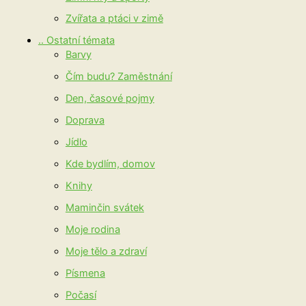
Zvířata a ptáci v zimě
.. Ostatní témata
Barvy
Čím budu? Zaměstnání
Den, časové pojmy
Doprava
Jídlo
Kde bydlím, domov
Knihy
Maminčin svátek
Moje rodina
Moje tělo a zdraví
Písmena
Počasí