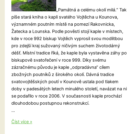
„Památná a celému okolí milá.“ Tak
píše stará kniha o kapli svatého Vojtěcha u Kounova,
významném poutním místě na pomezí Rakovnicka,
Žatecka a Lounska. Podle pověsti stojí kaple v místech,
kde v roce 992 biskup Vojtěch vyprosil svou modlitbou
pro zdejší kraj sužovaný ničivým suchem životodárný
déšť. Místní tradice říká, že kaple byla vystavěna záhy po
biskupově svatořečení v roce 999. Díky svému
zázračnému původu je kaple „odpradávna“ cílem
zbožných poutníků z širokého okolí. Dávná tradice
svatovojtěšských poutí v Kounově ustala pod tlakem
doby v padesátých letech minulého století, navázat na ni
se podařilo v roce 2006. V současnosti kaple prochází
dlouhodobou postupnou rekonstrukcí.
…
Lounsko:
Číst více »
Kaple