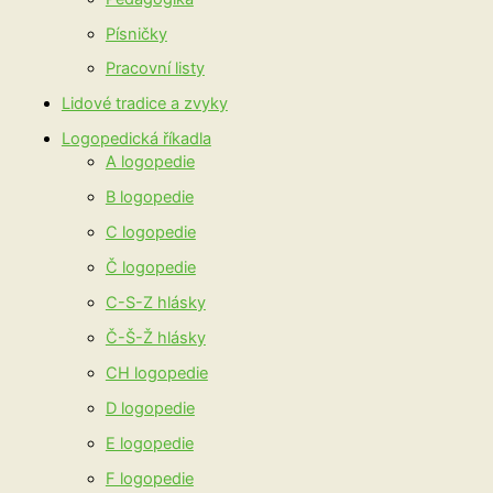
Písničky
Pracovní listy
Lidové tradice a zvyky
Logopedická říkadla
A logopedie
B logopedie
C logopedie
Č logopedie
C-S-Z hlásky
Č-Š-Ž hlásky
CH logopedie
D logopedie
E logopedie
F logopedie