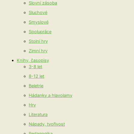
Slovní zásoba
Sluchové
Smyslové
Spolupráce
Stolní hry
Zimní hry
Knihy, časopisy
3-8 let
8-12 let
Beletrie
Hádanky a hlavolamy
Hry
Literatura
Nápady, tvořivost
Pedagogika