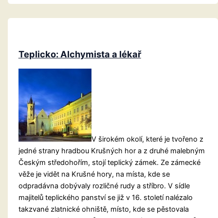
svatého
Vojtěcha
Teplicko: Alchymista a lékař
V širokém okolí, které je tvořeno z
jedné strany hradbou Krušných hor a z druhé malebným
Českým středohořím, stojí teplický zámek. Ze zámecké
věže je vidět na Krušné hory, na místa, kde se
odpradávna dobývaly rozličné rudy a stříbro. V sídle
majitelů teplického panství se již v 16. století nalézalo
takzvané zlatnické ohniště, místo, kde se pěstovala