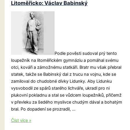
horou
Litoměřicko: Václav Babinský
Podle pověsti sudoval prý tento
loupežník na litoměřickém gymnáziu a pomáhal svému
otci, kováři a zámožnému statkáři. Bratr mu však přebral
statek, takže se Babinský dal z trucu na vojnu, kde se
zamiloval do chudobné dívky Lidunky. Aby Lidunku
vysvobodil ze spárů starého lichváře, ukradl pro ni
plukovní pokladnu a stal se vůdcem loupežníků, přičemž
v převleku za šedého myslivce chudým dával a bohatým
bral. Po dopadení se prozradil, …
Litoměřicko:
Číst více »
Václav