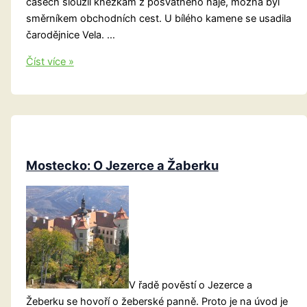
časech sloužil kněžkám z posvátného háje, možná byl
směrníkem obchodních cest. U bílého kamene se usadila
čarodějnice Vela. …
Mostecko:
Číst více »
Doubravská
hora
Mostecko: O Jezerce a Žaberku
V řadě pověstí o Jezerce a
Žeberku se hovoří o žeberské panně. Proto je na úvod je