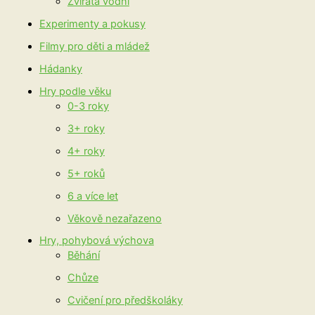
Zvířata vodní
Experimenty a pokusy
Filmy pro děti a mládež
Hádanky
Hry podle věku
0-3 roky
3+ roky
4+ roky
5+ roků
6 a více let
Věkově nezařazeno
Hry, pohybová výchova
Běhání
Chůze
Cvičení pro předškoláky