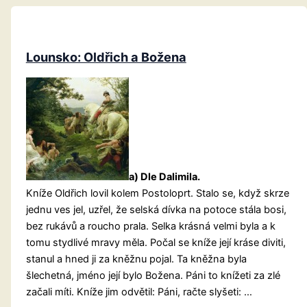
Lounsko: Oldřich a Božena
a) Dle Dalimila.
Kníže Oldřich lovil kolem Postoloprt. Stalo se, když skrze
jednu ves jel, uzřel, že selská dívka na potoce stála bosi,
bez rukávů a roucho prala. Selka krásná velmi byla a k
tomu stydlivé mravy měla. Počal se kníže její kráse diviti,
stanul a hned ji za kněžnu pojal. Ta kněžna byla
šlechetná, jméno její bylo Božena. Páni to knížeti za zlé
začali míti. Kníže jim odvětil: Páni, račte slyšeti: …