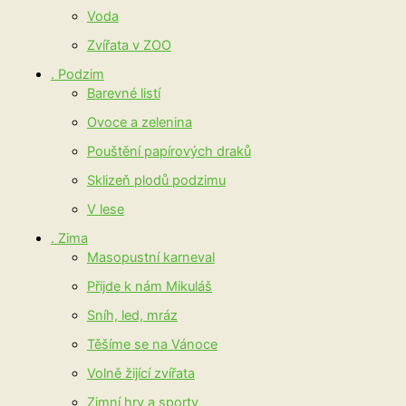
Voda
Zvířata v ZOO
. Podzim
Barevné listí
Ovoce a zelenina
Pouštění papírových draků
Sklizeň plodů podzimu
V lese
. Zima
Masopustní karneval
Přijde k nám Mikuláš
Sníh, led, mráz
Těšíme se na Vánoce
Volně žijící zvířata
Zimní hry a sporty