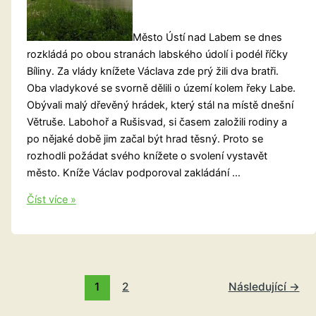
Město Ústí nad Labem se dnes
rozkládá po obou stranách labského údolí i podél říčky
Bíliny. Za vlády knížete Václava zde prý žili dva bratři.
Oba vladykové se svorně dělili o území kolem řeky Labe.
Obývali malý dřevěný hrádek, který stál na místě dnešní
Větruše. Labohoř a Rušisvad, si časem založili rodiny a
po nějaké době jim začal být hrad těsný. Proto se
rozhodli požádat svého knížete o svolení vystavět
město. Kníže Václav podporoval zakládání …
Pověst
Číst více »
o
založení
města
Ústí
nad
1
2
Následující
→
Labem