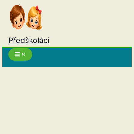
Přeskočit
na
obsah
Předškoláci
Hledat