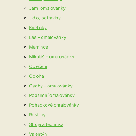
Jarní omalovánky
Jídlo, potraviny
Květinky
Les – omalovánky
Mamince
Mikuláš – omalovánky
Oblečení
Obloha
Osoby – omalovánky
Podzimní omalovánky
Pohádkové omalovánky
Rostliny
Stroje a technika
Valentýn