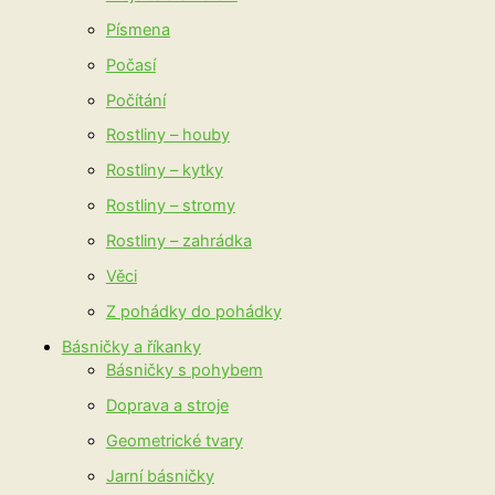
Písmena
Počasí
Počítání
Rostliny – houby
Rostliny – kytky
Rostliny – stromy
Rostliny – zahrádka
Věci
Z pohádky do pohádky
Básničky a říkanky
Básničky s pohybem
Doprava a stroje
Geometrické tvary
Jarní básničky