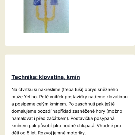
Technika: klovatina, kmín
Na čtvrtku si nakreslíme (třeba tuší) obrys sněžného
muže Yetiho. Poté vnitřek postavičky natřeme klovatinou
a posipeme celým kmínem. Po zaschnutí pak ještě
domalujeme pozadí například zasněžené hory (možno
namalovat i před začátkem). Postavička posypaná
kmínem pak působí jako hodně chlupatá. Vhodné pro
děti od 5 let. Rozvoj jemné motoriky.