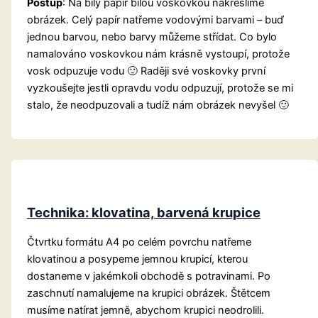
Postup
: Na bílý papír bílou voskovkou nakreslíme
obrázek. Celý papír natřeme vodovými barvami – buď
jednou barvou, nebo barvy můžeme střídat. Co bylo
namalováno voskovkou nám krásně vystoupí, protože
vosk odpuzuje vodu 🙂 Raději své voskovky první
vyzkoušejte jestli opravdu vodu odpuzují, protože se mi
stalo, že neodpuzovali a tudíž nám obrázek nevyšel 🙂
Technika: klovatina, barvená krupice
Čtvrtku formátu A4 po celém povrchu natřeme
klovatinou a posypeme jemnou krupicí, kterou
dostaneme v jakémkoli obchodě s potravinami. Po
zaschnutí namalujeme na krupici obrázek. Štětcem
musíme natírat jemně, abychom krupici neodrolili.