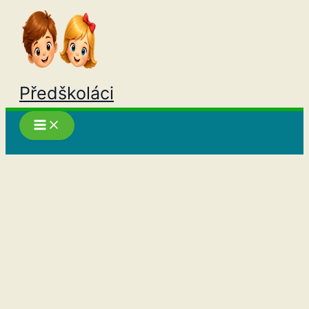
Přeskočit
na
obsah
Předškoláci
Hledat