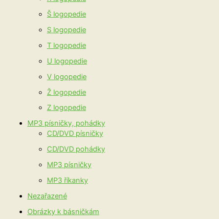
Š logopedie
S logopedie
T logopedie
U logopedie
V logopedie
Ž logopedie
Z logopedie
MP3 písničky, pohádky
CD/DVD písničky
CD/DVD pohádky
MP3 písničky
MP3 říkanky
Nezařazené
Obrázky k básničkám