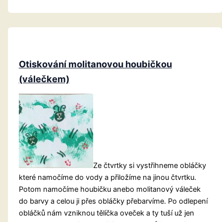
Otiskování molitanovou houbičkou
(válečkem)
Ze čtvrtky si vystřihneme obláčky
které namočíme do vody a přiložíme na jinou čtvrtku.
Potom namočíme houbičku anebo molitanový váleček
do barvy a celou ji přes obláčky přebarvíme. Po odlepení
obláčků nám vzniknou tělíčka oveček a ty tuší už jen