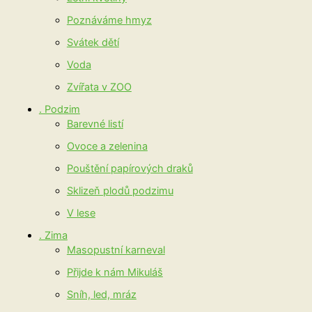
Poznáváme hmyz
Svátek dětí
Voda
Zvířata v ZOO
. Podzim
Barevné listí
Ovoce a zelenina
Pouštění papírových draků
Sklizeň plodů podzimu
V lese
. Zima
Masopustní karneval
Přijde k nám Mikuláš
Sníh, led, mráz