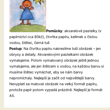
Pomůcky
: akvarelové pastelky (v
papírnictví cca 80kč), čtvrtka papíru, kelímek s čistou
vodou, štětec, černá tuš
Postup
: Na čtvrtku papíru nakreslíme tuší obrázek – jen
obrysy a detaily. Akvarelovými pastelkami obrázek
vymalujeme. Potom vymalovaný obrázek ještě jednou
vymalujeme, ale jen štětcem s vodou, na každou barvu si
musíme štětec vymáchat, aby se nám barvy
nepromíchaly. Nejlepší je začít od nejsvětlejší barvy.
Nevyplatí se malovat obrázek na velký formát papíru,
protože papír potom vypadá prázdně. Nejlepší je formát
A5.