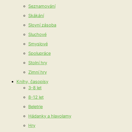
Seznamování
Skákání
Slovní zásoba
Sluchové
Smyslové
Spolupráce
Stolní hry
Zimní hry
Knihy, časopisy
3-8 let
8-12 let
Beletrie
Hádanky a hlavolamy
Hry