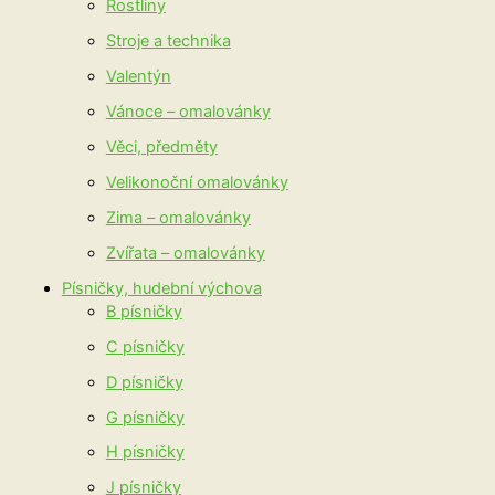
Rostliny
Stroje a technika
Valentýn
Vánoce – omalovánky
Věci, předměty
Velikonoční omalovánky
Zima – omalovánky
Zvířata – omalovánky
Písničky, hudební výchova
B písničky
C písničky
D písničky
G písničky
H písničky
J písničky