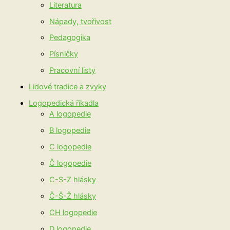
Literatura
Nápady, tvořivost
Pedagogika
Písničky
Pracovní listy
Lidové tradice a zvyky
Logopedická říkadla
A logopedie
B logopedie
C logopedie
Č logopedie
C-S-Z hlásky
Č-Š-Ž hlásky
CH logopedie
D logopedie