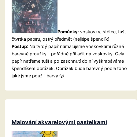
Pomůcky
: voskovky, štětec, tuš,
čtvrtka papíru, ostrý předmět (nejlépe špendlík)
Postup
: Na tvrdý papír namalujeme voskovkami různé
barevné proužky – pořádně přitlačit na voskovky. Celý
papír natřeme tuší a po zaschnutí do ní vyškrabáváme
špendlíkem obrázek. Obrázek bude barevný podle toho
jaké jsme použili barvy 🙂
Malování akvarelovými pastelkami