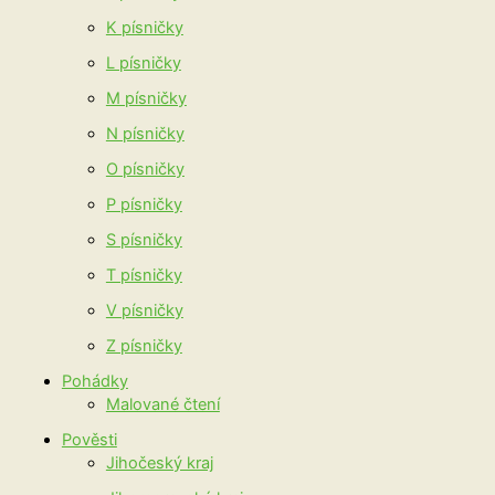
K písničky
L písničky
M písničky
N písničky
O písničky
P písničky
S písničky
T písničky
V písničky
Z písničky
Pohádky
Malované čtení
Pověsti
Jihočeský kraj