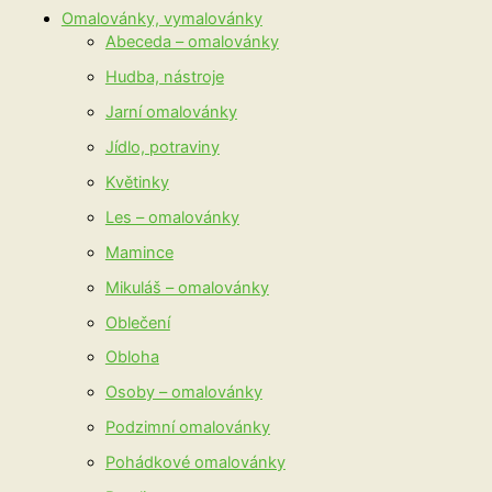
Omalovánky, vymalovánky
Abeceda – omalovánky
Hudba, nástroje
Jarní omalovánky
Jídlo, potraviny
Květinky
Les – omalovánky
Mamince
Mikuláš – omalovánky
Oblečení
Obloha
Osoby – omalovánky
Podzimní omalovánky
Pohádkové omalovánky