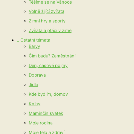
Těšíme se na Vánoce
Volně žijící zvířata
Zimní hry a sporty
Zvířata a ptáci v zimě
.. Ostatní témata
Barvy
Čím budu? Zaměstnání
Den, časové pojmy
Doprava
Jídlo
Kde bydlím, domov
Knihy
Maminčin svátek
Moje rodina
Moje tělo a zdraví