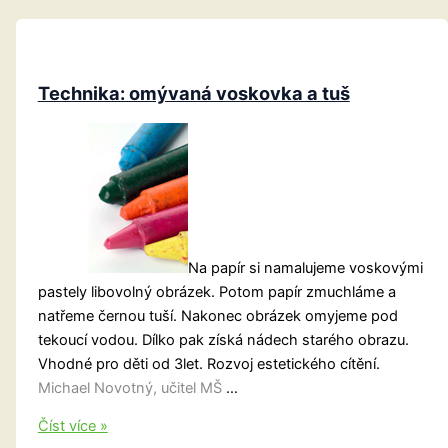
Technika: omývaná voskovka a tuš
Na papír si namalujeme voskovými
pastely libovolný obrázek. Potom papír zmuchláme a
natřeme černou tuší. Nakonec obrázek omyjeme pod
tekoucí vodou. Dílko pak získá nádech starého obrazu.
Vhodné pro děti od 3let. Rozvoj estetického cítění.
Michael Novotný, učitel MŠ
…
Technika:
Číst více »