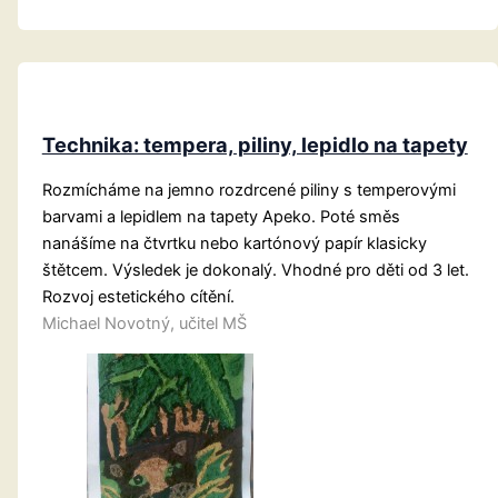
omývaná
voskovka
a
tuš
Technika: tempera, piliny, lepidlo na tapety
Rozmícháme na jemno rozdrcené piliny s temperovými
barvami a lepidlem na tapety Apeko. Poté směs
nanášíme na čtvrtku nebo kartónový papír klasicky
štětcem. Výsledek je dokonalý. Vhodné pro děti od 3 let.
Rozvoj estetického cítění.
Michael Novotný, učitel MŠ