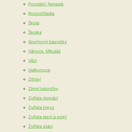
Povolání, řemesla
Rozpočítadla
Škola
Školka
Sportovní básničky
Vánoce, Mikuláš
Věci
Velikonoce
Zdraví
Zimní básničky
Zvířata domácí
Zvířata hmyz
Zvířata lesní a polní
Zvířata ptáci