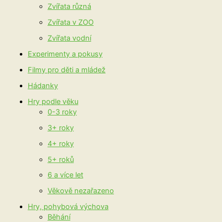
Zvířata různá
Zvířata v ZOO
Zvířata vodní
Experimenty a pokusy
Filmy pro děti a mládež
Hádanky
Hry podle věku
0-3 roky
3+ roky
4+ roky
5+ roků
6 a více let
Věkově nezařazeno
Hry, pohybová výchova
Běhání