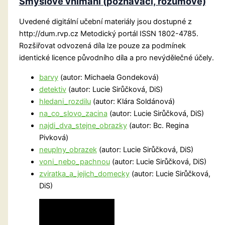
Smyslové vnímání (poznávací, rozumové)
Uvedené digitální učební materiály jsou dostupné z
http://dum.rvp.cz Metodický portál ISSN 1802-4785.
Rozšiřovat odvozená díla lze pouze za podmínek
identické licence původního díla a pro nevýdělečné účely.
barvy
(autor: Michaela Gondeková)
detektiv
(autor: Lucie Sirůčková, DiS)
hledani_rozdilu
(autor: Klára Soldánová)
na_co_slovo_zacina
(autor: Lucie Sirůčková, DiS)
najdi_dva_stejne_obrazky
(autor: Bc. Regina
Pivková)
neuplny_obrazek
(autor: Lucie Sirůčková, DiS)
voni_nebo_pachnou
(autor: Lucie Sirůčková, DiS)
zviratka_a_jejich_domecky
(autor: Lucie Sirůčková,
DiS)