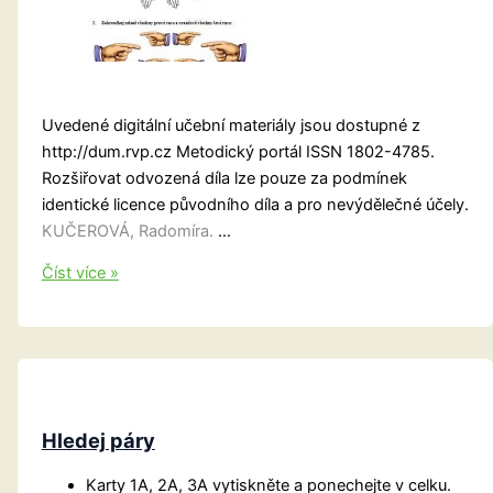
Uvedené digitální učební materiály jsou dostupné z
http://dum.rvp.cz Metodický portál ISSN 1802-4785.
Rozšiřovat odvozená díla lze pouze za podmínek
identické licence původního díla a pro nevýdělečné účely.
KUČEROVÁ, Radomíra.
…
Grafomotorické
Číst více »
pracovní
listy
Hledej páry
Karty 1A, 2A, 3A vytiskněte a ponechejte v celku.