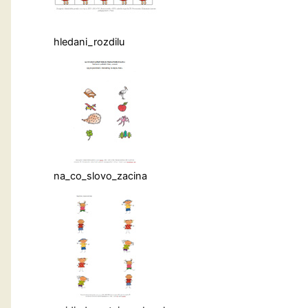
hledani_rozdilu
na_co_slovo_zacina