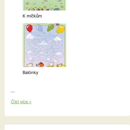
K míčkům
Balónky
…
Zamotaná
Číst více »
cestička