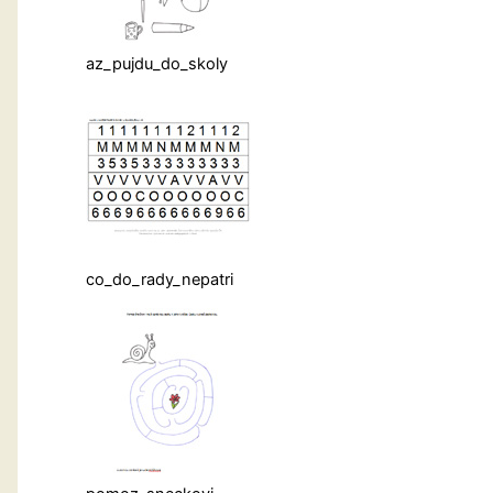
az_pujdu_do_skoly
co_do_rady_nepatri