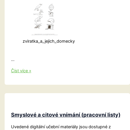
zviratka_a_jejich_domecky
…
Smyslové
Číst více »
vnímání
(poznávací,
rozumové)
Smyslové a citové vnímání (pracovní listy)
Uvedené digitální učební materiály jsou dostupné z