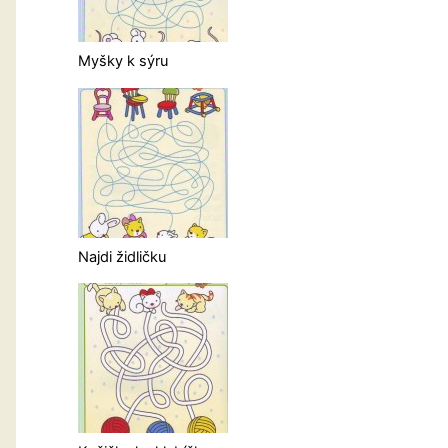
Myšky k sýru
Najdi židličku