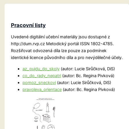
vnímání)
Pracovní listy
Uvedené digitální učební materiály jsou dostupné z
http://dum.rvp.cz Metodický portál ISSN 1802-4785.
Rozšiřovat odvozená díla lze pouze za podmínek
identické licence původního díla a pro nevýdělečné účely.
az_pujdu_do_skoly
(autor: Lucie Sirůčková, DiS)
co_do_rady_nepatri
(autor: Bc. Regina Pivková)
pomoz_sneckovi
(autor: Lucie Sirůčková, DiS)
pravoleva_orientace
(autor: Bc. Regina Pivková)