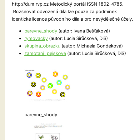
http://dum.rvp.cz Metodický portál ISSN 1802-4785.
Rozšiřovat odvozená díla lze pouze za podmínek
identické licence původního díla a pro nevýdělečné účely.
barevne_shody
(autor: Ivana Bešťáková)
rymovacky
(autor: Lucie Sirůčková, DiS)
skupina_obrazku
(autor: Michaela Gondeková)
zamotani_pejskove
(autor: Lucie Sirůčková, DiS)
barevne_shody