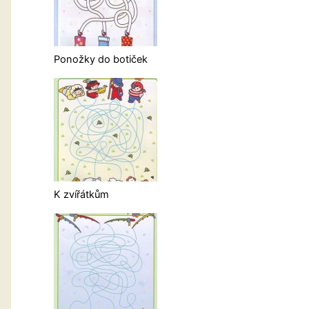
Ponožky do botiček
K zvířátkům