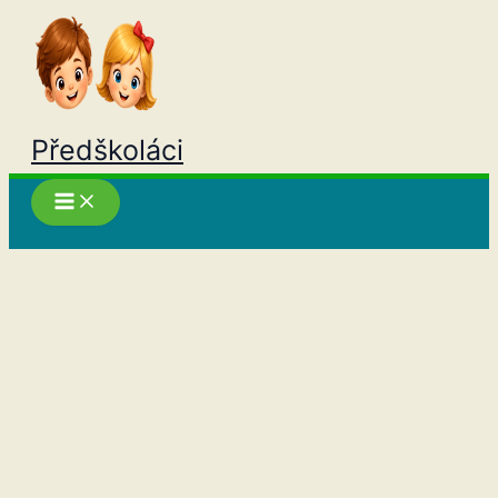
Přeskočit
na
obsah
Předškoláci
Hledat