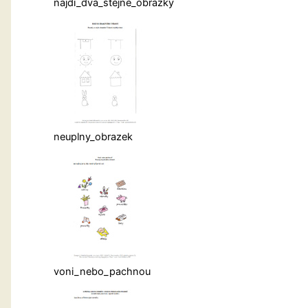
najdi_dva_stejne_obrazky
neuplny_obrazek
voni_nebo_pachnou