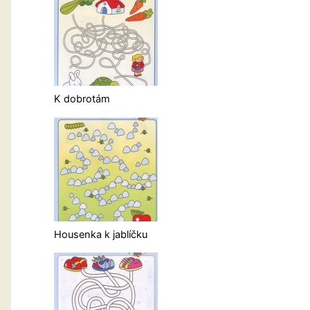
K dobrotám
Housenka k jablíčku