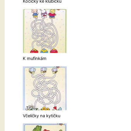
Kočičky ke klubíčku
K mufinkám
Včeličky na kytičku