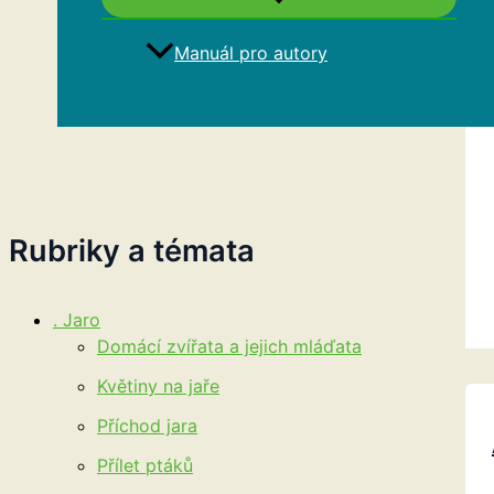
Manuál pro autory
Hledat
Rubriky a témata
. Jaro
Domácí zvířata a jejich mláďata
Květiny na jaře
Příchod jara
Přílet ptáků