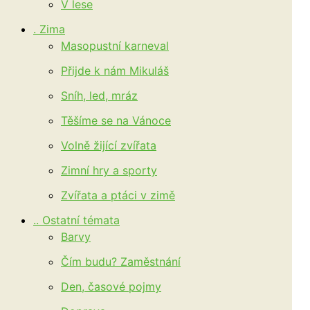
V lese
. Zima
Masopustní karneval
Přijde k nám Mikuláš
Sníh, led, mráz
Těšíme se na Vánoce
Volně žijící zvířata
Zimní hry a sporty
Zvířata a ptáci v zimě
.. Ostatní témata
Barvy
Čím budu? Zaměstnání
Den, časové pojmy