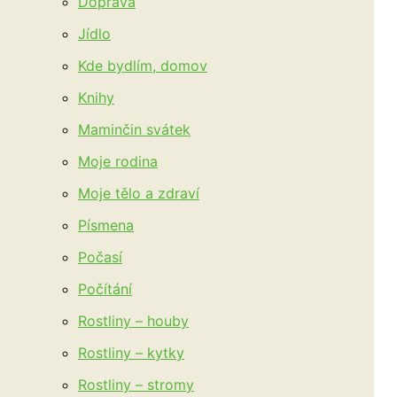
Doprava
Jídlo
Kde bydlím, domov
Knihy
Maminčin svátek
Moje rodina
Moje tělo a zdraví
Písmena
Počasí
Počítání
Rostliny – houby
Rostliny – kytky
Rostliny – stromy