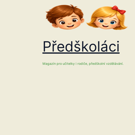
Přeskočit
na
obsah
Předškoláci
Magazín pro učitelky i rodiče, předškolní vzdělávání.