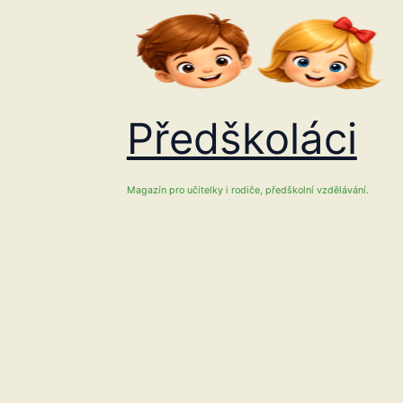
Přeskočit
na
obsah
Předškoláci
Magazín pro učitelky i rodiče, předškolní vzdělávání.