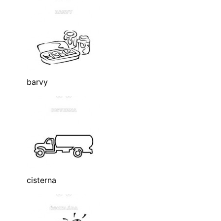
barvy
cisterna