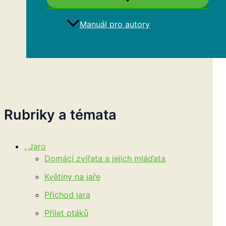
Manuál pro autory
Hledat
Rubriky a témata
. Jaro
Domácí zvířata a jejich mláďata
Květiny na jaře
Příchod jara
Přílet ptáků