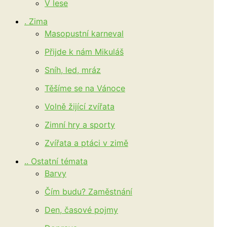
V lese
. Zima
Masopustní karneval
Přijde k nám Mikuláš
Sníh, led, mráz
Těšíme se na Vánoce
Volně žijící zvířata
Zimní hry a sporty
Zvířata a ptáci v zimě
.. Ostatní témata
Barvy
Čím budu? Zaměstnání
Den, časové pojmy