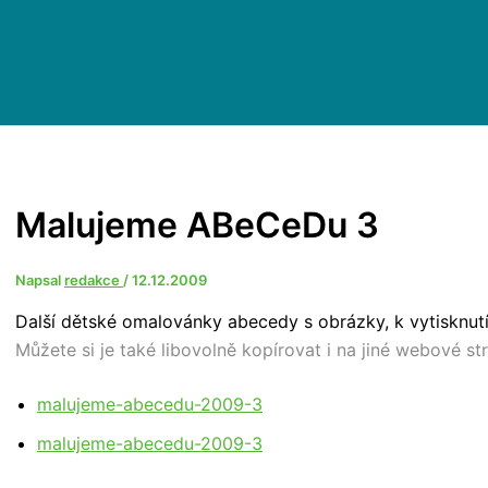
Malujeme ABeCeDu 3
Napsal
redakce
/
12.12.2009
Další dětské omalovánky abecedy s obrázky, k vytisknutí
Můžete si je také libovolně kopírovat i na jiné webové st
malujeme-abecedu-2009-3
malujeme-abecedu-2009-3