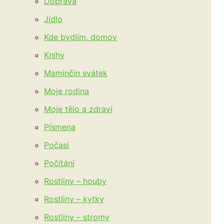
Doprava
Jídlo
Kde bydlím, domov
Knihy
Maminčin svátek
Moje rodina
Moje tělo a zdraví
Písmena
Počasí
Počítání
Rostliny – houby
Rostliny – kytky
Rostliny – stromy