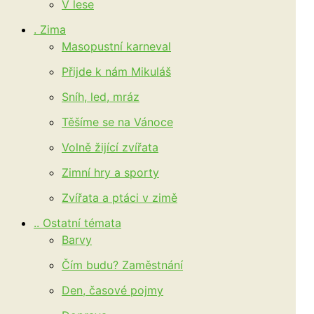
V lese
. Zima
Masopustní karneval
Přijde k nám Mikuláš
Sníh, led, mráz
Těšíme se na Vánoce
Volně žijící zvířata
Zimní hry a sporty
Zvířata a ptáci v zimě
.. Ostatní témata
Barvy
Čím budu? Zaměstnání
Den, časové pojmy