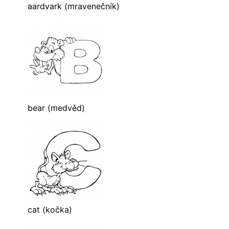
aardvark (mravenečník)
bear (medvěd)
cat (kočka)