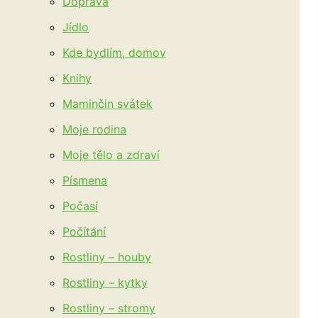
Doprava
Jídlo
Kde bydlím, domov
Knihy
Maminčin svátek
Moje rodina
Moje tělo a zdraví
Písmena
Počasí
Počítání
Rostliny – houby
Rostliny – kytky
Rostliny – stromy