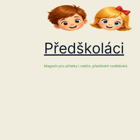
Přeskočit
na
obsah
Předškoláci
Magazín pro učitelky i rodiče, předškolní vzdělávání.