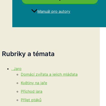
Manuál pro autory
Hledat
Rubriky a témata
. Jaro
Domácí zvířata a jejich mláďata
Květiny na jaře
Příchod jara
Přílet ptáků