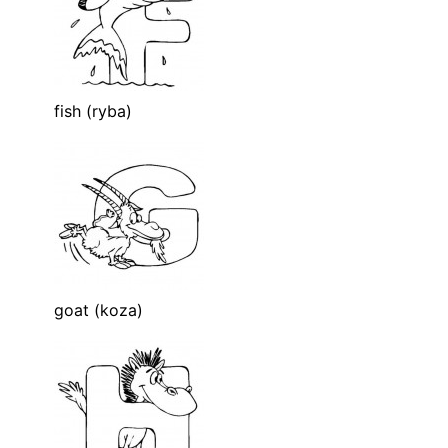
fish (ryba)
goat (koza)