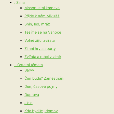
. Zima
Masopustní karneval
Přijde k nám Mikuláš
Sníh, led, mráz
Těšíme se na Vánoce
Volně žijící zvířata
Zimní hry a sporty
Zvířata a ptáci v zimě
.. Ostatní témata
Barvy
Čím budu? Zaměstnání
Den, časové pojmy
Doprava
Jídlo
Kde bydlím, domov