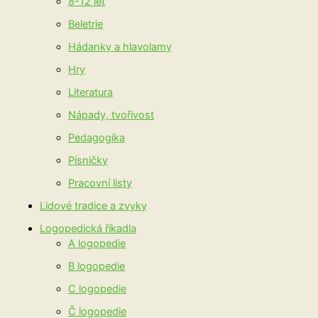
8-12 let
Beletrie
Hádanky a hlavolamy
Hry
Literatura
Nápady, tvořivost
Pedagogika
Písničky
Pracovní listy
Lidové tradice a zvyky
Logopedická říkadla
A logopedie
B logopedie
C logopedie
Č logopedie