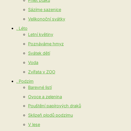
Přílet ptáků
Sázíme sazenice
Velikonoční svátky
. Léto
Letní květiny
Poznáváme hmyz
Svátek dětí
Voda
Zvířata v ZOO
. Podzim
Barevné listí
Ovoce a zelenina
Pouštění papírových draků
Sklizeň plodů podzimu
V lese