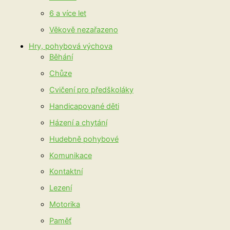
6 a více let
Věkově nezařazeno
Hry, pohybová výchova
Běhání
Chůze
Cvičení pro předškoláky
Handicapované děti
Házení a chytání
Hudebně pohybové
Komunikace
Kontaktní
Lezení
Motorika
Paměť