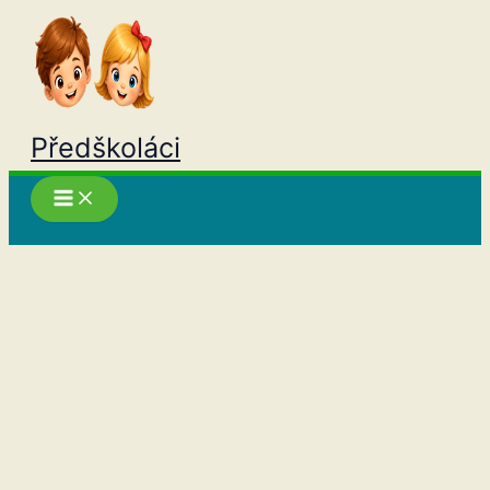
Přeskočit
na
obsah
Předškoláci
Hledat