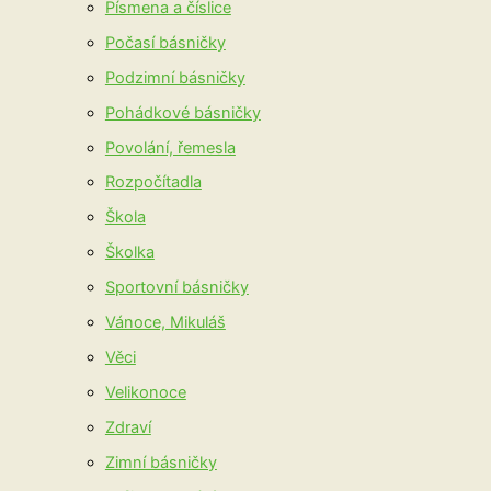
Písmena a číslice
Počasí básničky
Podzimní básničky
Pohádkové básničky
Povolání, řemesla
Rozpočítadla
Škola
Školka
Sportovní básničky
Vánoce, Mikuláš
Věci
Velikonoce
Zdraví
Zimní básničky