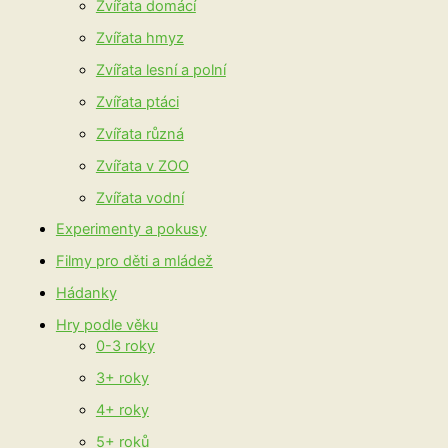
Zvířata domácí
Zvířata hmyz
Zvířata lesní a polní
Zvířata ptáci
Zvířata různá
Zvířata v ZOO
Zvířata vodní
Experimenty a pokusy
Filmy pro děti a mládež
Hádanky
Hry podle věku
0-3 roky
3+ roky
4+ roky
5+ roků