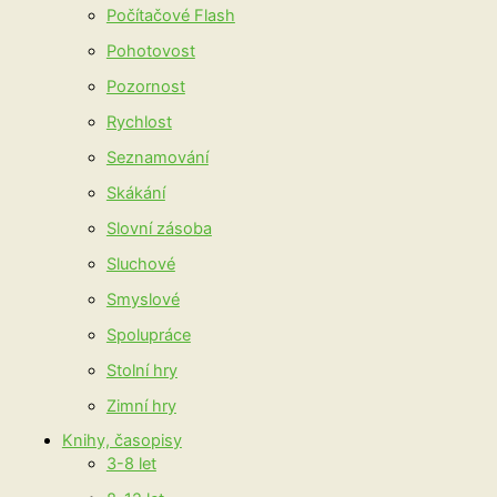
Počítačové Flash
Pohotovost
Pozornost
Rychlost
Seznamování
Skákání
Slovní zásoba
Sluchové
Smyslové
Spolupráce
Stolní hry
Zimní hry
Knihy, časopisy
3-8 let