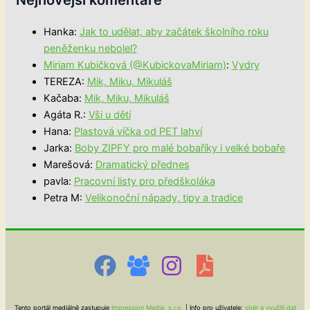
Hanka
:
Jak to udělat, aby začátek školního roku
peněženku nebolel?
Miriam Kubičková (@KubickovaMiriam)
:
Vydry
TEREZA
:
Mik, Miku, Mikuláš
Kačaba
:
Mik, Miku, Mikuláš
Agáta R.
:
Vši u dětí
Hana
:
Plastová víčka od PET lahví
Jarka
:
Boby ZIPFY pro malé bobaříky i velké bobaře
Marešová
:
Dramatický přednes
pavla
:
Pracovní listy pro předškoláka
Petra M
:
Velikonoční nápady, tipy a tradice
Tento portál mediálně zastupuje
Impression Media, s.r.o.
| Info pro uživatele:
sběr a využití dat