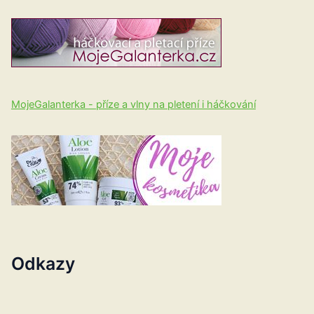
MojeGalanterka - příze a vlny na pletení i háčkování
Odkazy