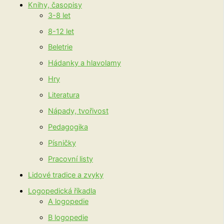
Knihy, časopisy
3-8 let
8-12 let
Beletrie
Hádanky a hlavolamy
Hry
Literatura
Nápady, tvořivost
Pedagogika
Písničky
Pracovní listy
Lidové tradice a zvyky
Logopedická říkadla
A logopedie
B logopedie