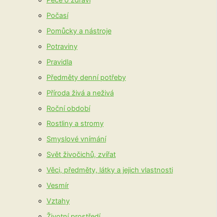
Počasí
Pomůcky a nástroje
Potraviny
Pravidla
Předměty denní potřeby
Příroda živá a neživá
Roční období
Rostliny a stromy
Smyslové vnímání
Svět živočichů, zvířat
Věci, předměty, látky a jejich vlastnosti
Vesmír
Vztahy
Životní prostředí