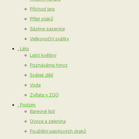
Příchod jara
Přílet ptáků
Sázíme sazenice
Velikonoční svátky
. Léto
Letní květiny
Poznáváme hmyz
Svátek dětí
Voda
Zvířata v ZOO
. Podzim
Barevné listí
Ovoce a zelenina
Pouštění papírových draků