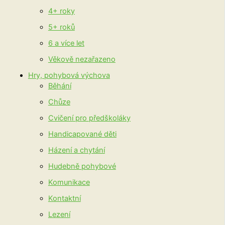
4+ roky
5+ roků
6 a více let
Věkově nezařazeno
Hry, pohybová výchova
Běhání
Chůze
Cvičení pro předškoláky
Handicapované děti
Házení a chytání
Hudebně pohybové
Komunikace
Kontaktní
Lezení