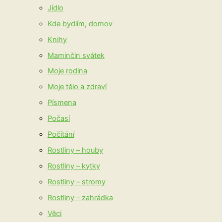
Jídlo
Kde bydlím, domov
Knihy
Maminčin svátek
Moje rodina
Moje tělo a zdraví
Písmena
Počasí
Počítání
Rostliny – houby
Rostliny – kytky
Rostliny – stromy
Rostliny – zahrádka
Věci