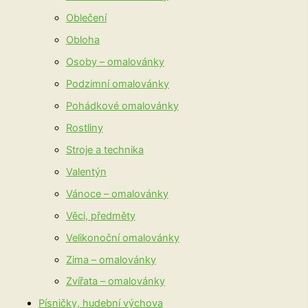
Oblečení
Obloha
Osoby – omalovánky
Podzimní omalovánky
Pohádkové omalovánky
Rostliny
Stroje a technika
Valentýn
Vánoce – omalovánky
Věci, předměty
Velikonoční omalovánky
Zima – omalovánky
Zvířata – omalovánky
Písničky, hudební výchova