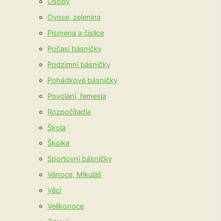
Osoby
Ovoce, zelenina
Písmena a číslice
Počasí básničky
Podzimní básničky
Pohádkové básničky
Povolání, řemesla
Rozpočítadla
Škola
Školka
Sportovní básničky
Vánoce, Mikuláš
Věci
Velikonoce