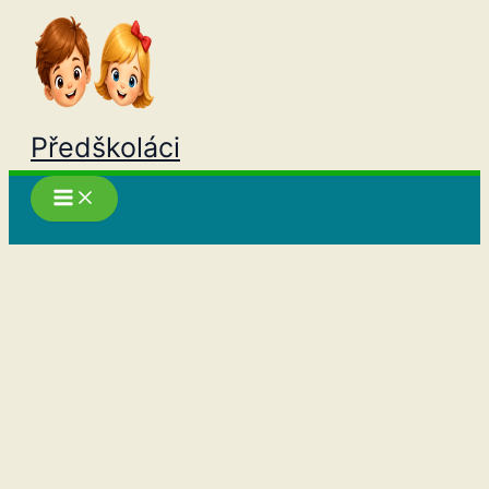
Přeskočit
na
obsah
Předškoláci
Hledat