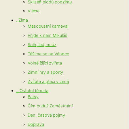
Sklizeň plodů podzimu
V lese
. Zima
Masopustní karneval
Přijde k nám Mikuláš
Sníh, led, mráz
Těšíme se na Vánoce
Volně žijící zvířata
Zimní hry a sporty
Zvířata a ptáci v zimě
.. Ostatní témata
Barvy
Čím budu? Zaměstnání
Den, časové pojmy
Doprava