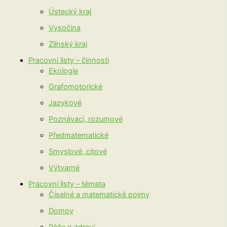
Ústecký kraj
Vysočina
Zlínský kraj
Pracovní listy – činnosti
Ekologie
Grafomotorické
Jazykové
Poznávací, rozumové
Předmatematické
Smyslové, citové
Výtvarné
Pracovní listy – témata
Číselné a matematické pojmy
Domov
Péče o zdraví