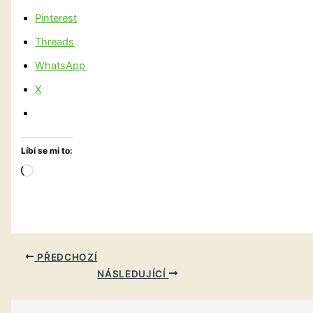
Pinterest
Threads
WhatsApp
X
Líbí se mi to:
Načítání…
PŘEDCHOZÍ
NÁSLEDUJÍCÍ