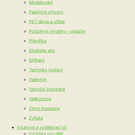
Modelování
Papírové výtvory
PET láhve a víčka
Podzimní výrobky – podzim
Přáníčka
Strašidla atd.
Stříhání
Techniky tvoření
Valentýn
Vánoční inspirace
Velikonoce
Zimní inspirace
Zvířata
Výukové a vzdělávací př.
Výrobky pro děti