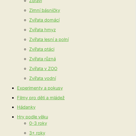
Zdraví
Zimní básničky
Zvířata domácí
Zvířata hmyz
Zvířata lesní a polní
Zvířata ptáci
Zvířata různá
Zvířata v ZOO
Zvířata vodní
Experimenty a pokusy
Filmy pro děti a mládež
Hádanky
Hry podle věku
0-3 roky
3+ roky