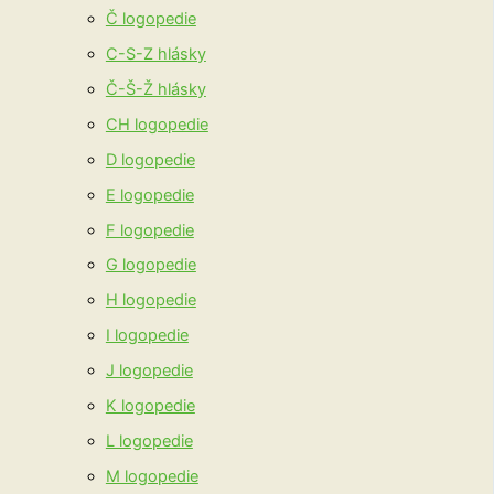
Č logopedie
C-S-Z hlásky
Č-Š-Ž hlásky
CH logopedie
D logopedie
E logopedie
F logopedie
G logopedie
H logopedie
I logopedie
J logopedie
K logopedie
L logopedie
M logopedie