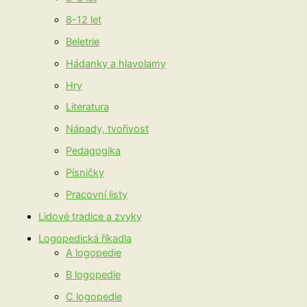
8-12 let
Beletrie
Hádanky a hlavolamy
Hry
Literatura
Nápady, tvořivost
Pedagogika
Písničky
Pracovní listy
Lidové tradice a zvyky
Logopedická říkadla
A logopedie
B logopedie
C logopedie