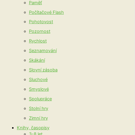
Paměť
Počítačové Flash
Pohotovost
Pozornost
Rychlost
Seznamování
Skákání
Slovní zásoba
Sluchové
Smyslové
Spolupráce
Stolní hry
Zimní hry
Knihy, časopisy
3-8 let