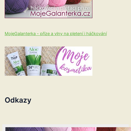
MojeGalanterka - příze a vlny na pletení i háčkování
Odkazy