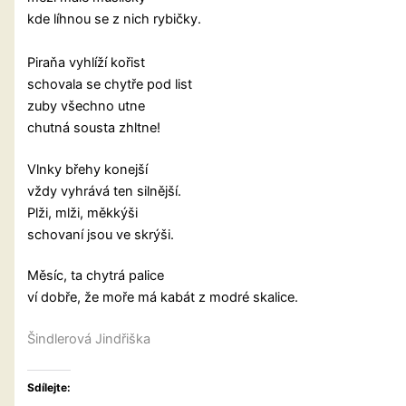
kde líhnou se z nich rybičky.
Piraňa vyhlíží kořist
schovala se chytře pod list
zuby všechno utne
chutná sousta zhltne!
Vlnky břehy konejší
vždy vyhrává ten silnější.
Plži, mlži, měkkýši
schovaní jsou ve skrýši.
Měsíc, ta chytrá palice
ví dobře, že moře má kabát z modré skalice.
Šindlerová Jindřiška
Sdílejte: