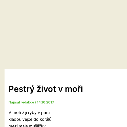
Pestrý život v moři
Napsal
redakce
/
14.10.2017
V moři žijí ryby v páru
kladou vejce do korálů
mezi malé mušličky