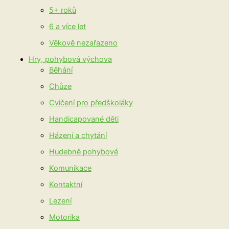
5+ roků
6 a více let
Věkově nezařazeno
Hry, pohybová výchova
Běhání
Chůze
Cvičení pro předškoláky
Handicapované děti
Házení a chytání
Hudebně pohybové
Komunikace
Kontaktní
Lezení
Motorika