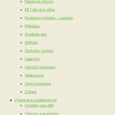
Papírové výtvory
PET láhve a víčka
Podzimní výrobky – podzim
Přáníčka
Strašidla atd.
Stříhání
Techniky tvoření
Valentýn
Vánoční inspirace
Velikonoce
Zimní inspirace
Zvířata
Výukové a vzdělávací př.
Výrobky pro děti
Výtvory a pomůcky