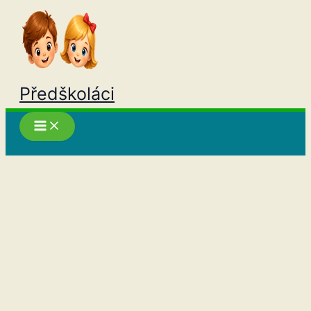
Přeskočit
na
obsah
Předškoláci
Hledat