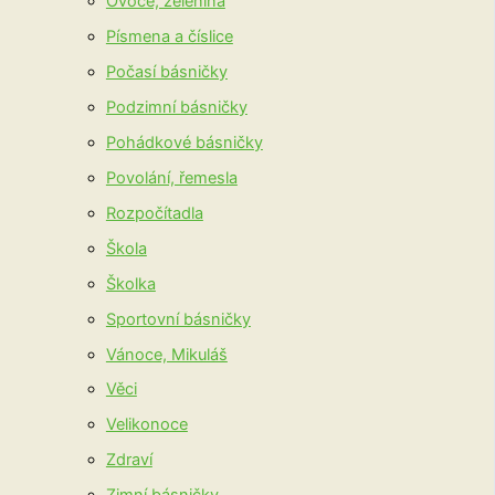
Ovoce, zelenina
Písmena a číslice
Počasí básničky
Podzimní básničky
Pohádkové básničky
Povolání, řemesla
Rozpočítadla
Škola
Školka
Sportovní básničky
Vánoce, Mikuláš
Věci
Velikonoce
Zdraví