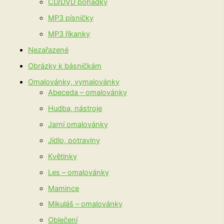
CD/DVD pohádky
MP3 písničky
MP3 říkanky
Nezařazené
Obrázky k básničkám
Omalovánky, vymalovánky
Abeceda – omalovánky
Hudba, nástroje
Jarní omalovánky
Jídlo, potraviny
Květinky
Les – omalovánky
Mamince
Mikuláš – omalovánky
Oblečení