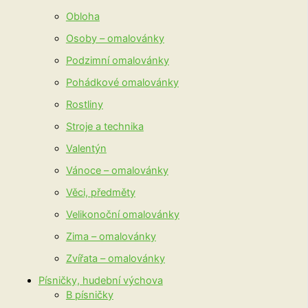
Obloha
Osoby – omalovánky
Podzimní omalovánky
Pohádkové omalovánky
Rostliny
Stroje a technika
Valentýn
Vánoce – omalovánky
Věci, předměty
Velikonoční omalovánky
Zima – omalovánky
Zvířata – omalovánky
Písničky, hudební výchova
B písničky