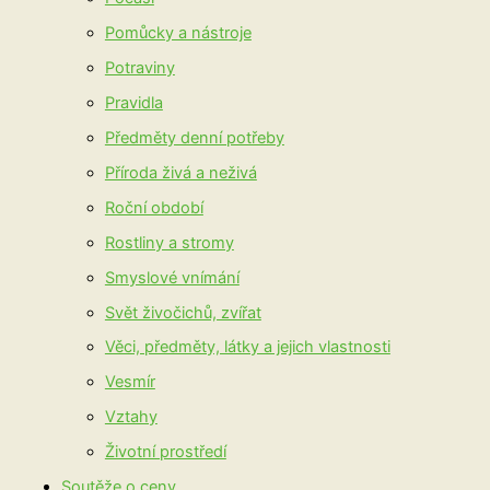
Pomůcky a nástroje
Potraviny
Pravidla
Předměty denní potřeby
Příroda živá a neživá
Roční období
Rostliny a stromy
Smyslové vnímání
Svět živočichů, zvířat
Věci, předměty, látky a jejich vlastnosti
Vesmír
Vztahy
Životní prostředí
Soutěže o ceny