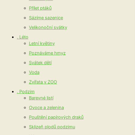
Přílet ptáků
Sázíme sazenice
Velikonoční svátky
. Léto
Letní květiny
Poznáváme hmyz
Svátek dětí
Voda
Zvířata v ZOO
. Podzim
Barevné listí
Ovoce a zelenina
Pouštění papírových draků
Sklizeň plodů podzimu