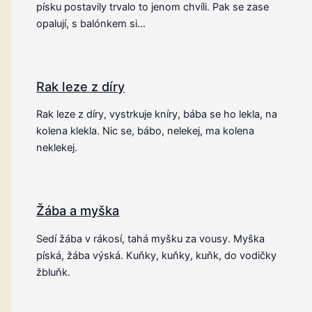
písku postavily trvalo to jenom chvíli. Pak se zase
opalují, s balónkem si…
Rak leze z díry
Rak leze z díry, vystrkuje kníry, bába se ho lekla, na
kolena klekla. Nic se, bábo, nelekej, ma kolena
neklekej.
Žába a myška
Sedí žába v rákosí, tahá myšku za vousy. Myška
píská, žába výská. Kuňky, kuňky, kuňk, do vodičky
žbluňk.