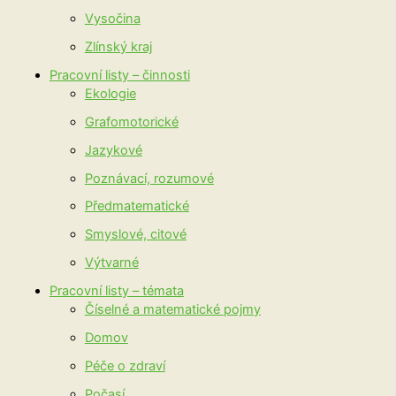
Vysočina
Zlínský kraj
Pracovní listy – činnosti
Ekologie
Grafomotorické
Jazykové
Poznávací, rozumové
Předmatematické
Smyslové, citové
Výtvarné
Pracovní listy – témata
Číselné a matematické pojmy
Domov
Péče o zdraví
Počasí