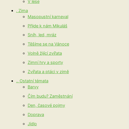
V lese
. Zima
Masopustní karneval
Přijde k nám Mikuláš
Sníh, led, mráz
Těšíme se na Vánoce
Volně žijící zvířata
Zimní hry a sporty
Zvířata a ptáci v zimě
.. Ostatní témata
Barvy
Čím budu? Zaměstnání
Den, časové pojmy
Doprava
Jídlo