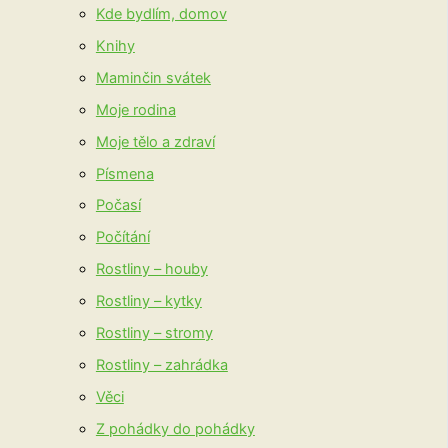
Kde bydlím, domov
Knihy
Maminčin svátek
Moje rodina
Moje tělo a zdraví
Písmena
Počasí
Počítání
Rostliny – houby
Rostliny – kytky
Rostliny – stromy
Rostliny – zahrádka
Věci
Z pohádky do pohádky