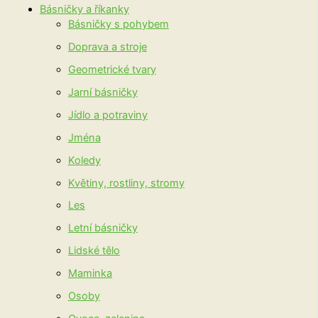
Básničky a říkanky
Básničky s pohybem
Doprava a stroje
Geometrické tvary
Jarní básničky
Jídlo a potraviny
Jména
Koledy
Květiny, rostliny, stromy
Les
Letní básničky
Lidské tělo
Maminka
Osoby