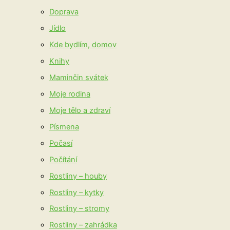
Doprava
Jídlo
Kde bydlím, domov
Knihy
Maminčin svátek
Moje rodina
Moje tělo a zdraví
Písmena
Počasí
Počítání
Rostliny – houby
Rostliny – kytky
Rostliny – stromy
Rostliny – zahrádka