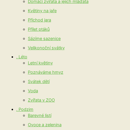
Domácí zvířata a jejich mláďata
Květiny na jaře
Příchod jara
Přílet ptáků
Sázíme sazenice
Velikonoční svátky
. Léto
Letní květiny
Poznáváme hmyz
Svátek dětí
Voda
Zvířata v ZOO
. Podzim
Barevné listí
Ovoce a zelenina