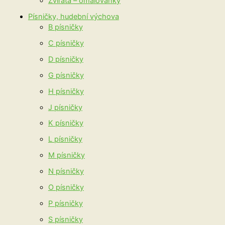
Zvířata – omalovánky
Písničky, hudební výchova
B písničky
C písničky
D písničky
G písničky
H písničky
J písničky
K písničky
L písničky
M písničky
N písničky
O písničky
P písničky
S písničky