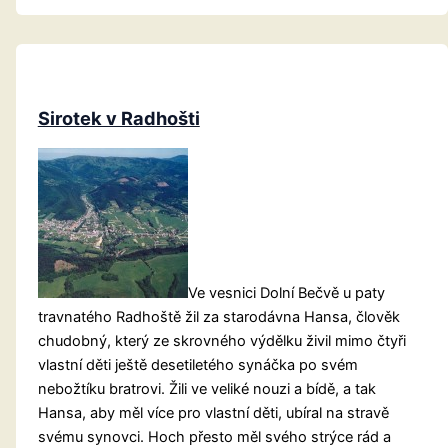
Sirotek v Radhošti
Ve vesnici Dolní Bečvě u paty
travnatého Radhoště žil za starodávna Hansa, člověk
chudobný, který ze skrovného výdělku živil mimo čtyři
vlastní děti ještě desetiletého synáčka po svém
nebožtíku bratrovi. Žili ve veliké nouzi a bídě, a tak
Hansa, aby měl více pro vlastní děti, ubíral na stravě
svému synovci. Hoch přesto měl svého strýce rád a