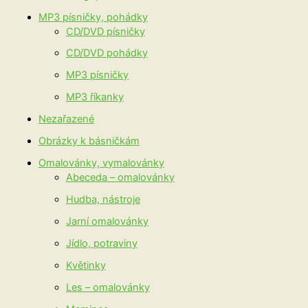
MP3 písničky, pohádky
CD/DVD písničky
CD/DVD pohádky
MP3 písničky
MP3 říkanky
Nezařazené
Obrázky k básničkám
Omalovánky, vymalovánky
Abeceda – omalovánky
Hudba, nástroje
Jarní omalovánky
Jídlo, potraviny
Květinky
Les – omalovánky