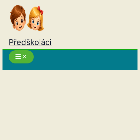
Přeskočit
na
obsah
Předškoláci
Hledat