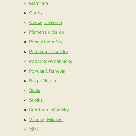
Maminka
Osoby
Ovoce, zelenina
Písmena a číslice
Počasí básničky
Podzimní básničky
Pohádkové básničky
Povolání, řemesla
Rozpočítadla
Škola
Školka
Sportovní básničky
Vánoce, Mikuláš
Věci