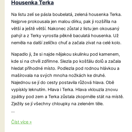
Housenka Terka
Na listu zelí se pásla boubelatá, zelená housenka Terka.
Nejprve prokousala jen malou dírku, pak ji rozšířila na
větší a ještě větší. Nakonec zůstal z listu jen okousaný
pahýl a z Terky vyrostla pěkně baculatá housenka. Už
neměla na další zelíčko chuť a začala zívat na celé kolo.
Napadlo ji, že si najde nějakou skulinku pod kamenem,
kde si na chvíli zdřímne. Slezla po košťálu dolů a začala
hledat příhodné místo. Podlezla pod rodnou hlávkou a
mašírovala na svých mnoha nožkách ke druhé.
Najednou se jí do cesty postavila růžová hlava. Obě
vypískly leknutím. Hlava i Terka. Hlava vklouzla znovu
zpátky pod zem a Terka zůstala zkoprněle stát na místě.
Zježily se jí všechny chloupky na zeleném těle.
…
Housenka
Číst více »
Terka