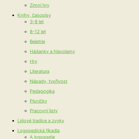
Zimní hry
Knihy, časopisy
3-8 let
8-12 let
Beletrie
Hádanky a hlavolamy
Hry
Literatura
Nápady, tvořivost
Pedagogika
Písničky
Pracovní listy
Lidové tradice a zvyky
Logopedická říkadla
A logopedie