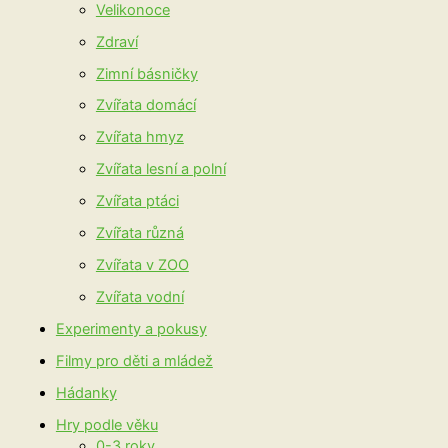
Velikonoce
Zdraví
Zimní básničky
Zvířata domácí
Zvířata hmyz
Zvířata lesní a polní
Zvířata ptáci
Zvířata různá
Zvířata v ZOO
Zvířata vodní
Experimenty a pokusy
Filmy pro děti a mládež
Hádanky
Hry podle věku
0-3 roky