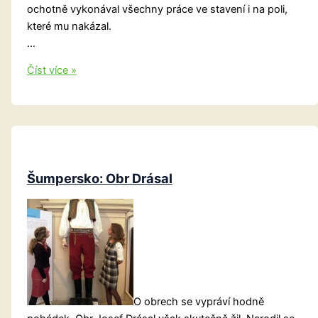
ochotně vykonával všechny práce ve stavení i na poli,
které mu nakázal.
…
Sirotek
Číst více »
v
Radhošti
Šumpersko: Obr Drásal
O obrech se vypráví hodně