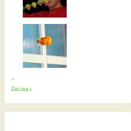
…
Hnusáci
Číst více »
Lepáci