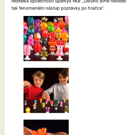
ředitelka společnosti Sparkys říká: „Dlouho jsme neviděli
tak fenomenální nástup poptávky po hračce“.