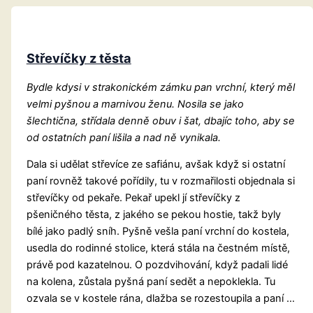
Střevíčky z těsta
Bydle kdysi v strakonickém zámku pan vrchní, který měl
velmi pyšnou a marnivou ženu. Nosila se jako
šlechtična, střídala denně obuv i šat, dbajíc toho, aby se
od ostatních paní lišila a nad ně vynikala.
Dala si udělat střevíce ze safiánu, avšak když si ostatní
paní rovněž takové pořídily, tu v rozmařilosti objednala si
střevíčky od pekaře. Pekař upekl jí střevíčky z
pšeničného těsta, z jakého se pekou hostie, takž byly
bílé jako padlý sníh. Pyšně vešla paní vrchní do kostela,
usedla do rodinné stolice, která stála na čestném místě,
právě pod kazatelnou. O pozdvihování, když padali lidé
na kolena, zůstala pyšná paní sedět a nepoklekla. Tu
ozvala se v kostele rána, dlažba se rozestoupila a paní …