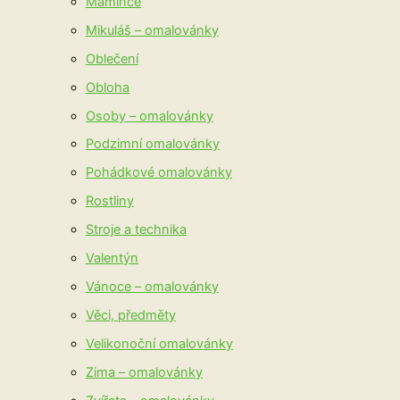
Mamince
Mikuláš – omalovánky
Oblečení
Obloha
Osoby – omalovánky
Podzimní omalovánky
Pohádkové omalovánky
Rostliny
Stroje a technika
Valentýn
Vánoce – omalovánky
Věci, předměty
Velikonoční omalovánky
Zima – omalovánky