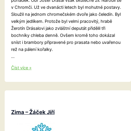
pohádek. Obr Josef Drásal však skutečně žil. Narodil se
v Chromči. Už ve dvanácti letech byl mohutné postavy.
Sloužil na jednom chromečském dvoře jako čeledín. Byl
velkým jedlíkem. Protože byl velmi pracovitý, hrabě
Žerotín Drásalovi jako zvláštní deputát přidělil tři
bochníky chleba denně. Ovšem kromě toho dokázal
sníst i brambory připravené pro prasata nebo uvařenou
rež na pálení kořalky.
…
Šumpersko:
Číst více »
Obr
Drásal
Zima – Žáček Jiří