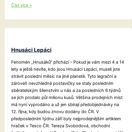
Střevíčky
Číst více »
z
těsta
Hnusáci Lepáci
Fenomén „Hnusáků“ přichází – Pokud je vám mezi 4 a 14
lety a ještě nevíte, kdo jsou Hnusáci Lepáci, museli jste
strávit poslední měsíc na jiné planetě. Tyto legrační a
zároveň nevzhledné postavičky se staly posledním
sběratelským šílenstvím u nás a za posledních 6 týdnů
se jich prodalo půl milionu kusů. Většina prodejních míst
má nyní vyprodáno a už jen sbírají předobjednávky na
12. října, kdy budou znovu dodány do ČR. V
předposledním týdnu září byly nejprodejnějším artiklem
hraček v Tesco ČR. Tereza Svobodová, obchodní