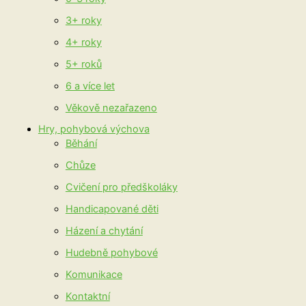
3+ roky
4+ roky
5+ roků
6 a více let
Věkově nezařazeno
Hry, pohybová výchova
Běhání
Chůze
Cvičení pro předškoláky
Handicapované děti
Házení a chytání
Hudebně pohybové
Komunikace
Kontaktní