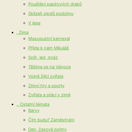
Pouštění papírových draků
Sklizeň plodů podzimu
V lese
. Zima
Masopustní karneval
Přijde k nám Mikuláš
Sníh, led, mráz
Těšíme se na Vánoce
Volně žijící zvířata
Zimní hry a sporty
Zvířata a ptáci v zimě
.. Ostatní témata
Barvy
Čím budu? Zaměstnání
Den, časové pojmy