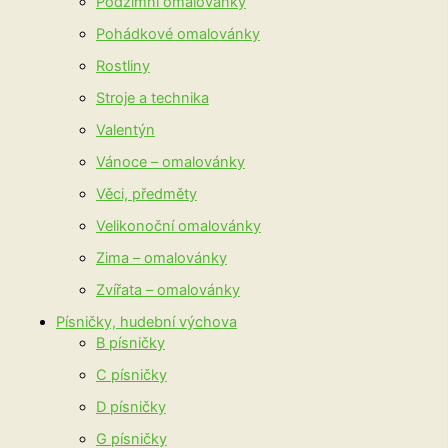
Podzimní omalovánky
Pohádkové omalovánky
Rostliny
Stroje a technika
Valentýn
Vánoce – omalovánky
Věci, předměty
Velikonoční omalovánky
Zima – omalovánky
Zvířata – omalovánky
Písničky, hudební výchova
B písničky
C písničky
D písničky
G písničky