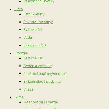
Velikonoční svátky
. Léto
Letní květiny
Poznáváme hmyz
Svátek dětí
Voda
Zvířata v ZOO
. Podzim
Barevné listí
Ovoce a zelenina
Pouštění papírových draků
Sklizeň plodů podzimu
V lese
. Zima
Masopustní karneval