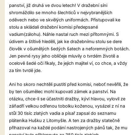
panství, již druhá ve dvou letech! V dražební síni
shromáždilo se mnoho šlechticů v nejvybranějších
oděvech nebo ve skvělých uniformách. Přistupovali ke
stolu a skládali dražební komisi předepsané
vadium(zálohu). Náhle nastal ruch mezi přítomnými. S
údivem a štítivě hleděli, jak ke dražebnímu stolu se dere
člověk v ošumělých šedých šatech a neforemných botách.
Jen pevné rysy jeho obličeje mluvily o tvrdém životě a
ocelově šedé oči říkaly, že jejich majitel ví, co chce, a vždy
za tím tvrdě jde.
Ani ho skoro nechtěli pustiti před komisi, neboť nevěřili, že
by ten ošumělec mohl kupovati zámek a panství. Na
otázku, chce-li se účastniti dražby, kývl hlavou, vylovil ze
záňadří velkou odřenou tobolku koženou, vysázel z ní na
stůl 30 tisíc zlatých vadia a písař zapsal do seznamu
pláteníka Hušku z Litomyšle. A ten za dražby statečně
přihazoval na každé podání nastrojených pánů tak, že mu
panství bylo přiklepnuto za 350 tisíc zlatých.