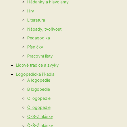
Hádanky a hlavolamy
Hry
Literatura
Nápady, tvořivost
Pedagogika
Písničky
Pracovní listy
Lidové tradice a zvyky
Logopedická říkadla
A logopedie
B logopedie
C logopedie
Č logopedie
C-S-Z hlásky
Č-Š-Ž hlásky