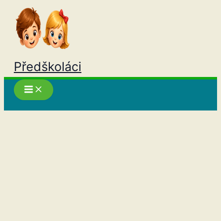
Přeskočit
na
obsah
Předškoláci
Hledat