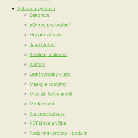
Výtvarná výchova
Dekorace
eShopy pro tvoření
Hry pro zábavu
Jarní tvoření
Kreslení, malování
Květiny
Letní výrobky – léto
Masky a kostýmy
Mikuláš, čert a anděl
Modelování
Papírové výtvory
PET láhve a víčka
Podzimní výrobky – podzim