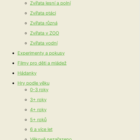
Zvířata lesní a polní
Zvířata ptáci
Zvířata různá
Zvířata v ZOO
Zvířata vodní
Experimenty a pokusy
Filmy pro děti a mládež
Hádanky
Hry podle věku
0-3 roky
3+ roky
4+ roky
5+ roků
6 a více let
Věkově nezařazeno