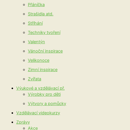
Přáníčka
Strašidla atd.
Stříhání
Techniky tvoření
Valentýn
Vánoční inspirace
Velikonoce
Zimní inspirace
Zvířata
Výukové a vzdělávací př.
Výrobky pro děti
Výtvory a pomůcky
Vzdělávací videokurzy
Zprávy
Akce