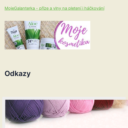
MojeGalanterka - příze a vlny na pletení i háčkování
Odkazy