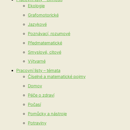
Ekologie
Grafomotorické
Jazykové
Poznávací, rozumové
Předmatematické
Smyslové, citové
Výtvarné
Pracovní listy – témata
Číselné a matematické pojmy
Domov
Péče o zdraví
Počasí
Pomůcky a nástroje
Potraviny