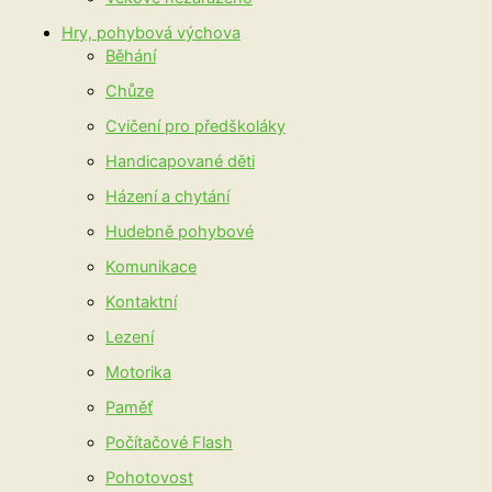
Hry, pohybová výchova
Běhání
Chůze
Cvičení pro předškoláky
Handicapované děti
Házení a chytání
Hudebně pohybové
Komunikace
Kontaktní
Lezení
Motorika
Paměť
Počítačové Flash
Pohotovost