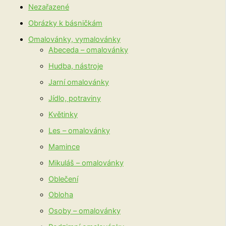
Nezařazené
Obrázky k básničkám
Omalovánky, vymalovánky
Abeceda – omalovánky
Hudba, nástroje
Jarní omalovánky
Jídlo, potraviny
Květinky
Les – omalovánky
Mamince
Mikuláš – omalovánky
Oblečení
Obloha
Osoby – omalovánky