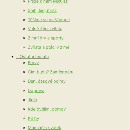
Přijde k nám Mikuláš
Sníh, led, mráz
Těšíme se na Vánoce
Volně žijící zvířata
Zimní hry a sporty
Zvířata a ptáci v zimě
.. Ostatní témata
Barvy
Čím budu? Zaměstnání
Den, časové pojmy
Doprava
Jídlo
Kde bydlím, domov
Knihy
Maminčin svátek