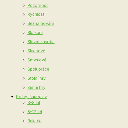
Pozornost
Rychlost
Seznamování
Skákání
Slovní zásoba
Sluchové
Smyslové
Spolupráce
Stolní hry
Zimní hry
Knihy, časopisy
3-8 let
8-12 let
Beletrie