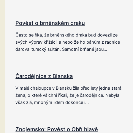
Pověst o brněnském draku
Často se říká, že brněnského draka buď dovezli ze
svých výprav křižáci, a nebo že ho pánům z radnice
daroval turecký sultán. Samotní brňané jsou…
Čarodějnice z Blanska
V malé chaloupce v Blansku žila před lety jedna stará
žena, o které všichni říkali, že je čarodějnice. Nebyla
však zlá, mnohým lidem dokonce i…
Znojemsko: Pověst o Obří hlavě