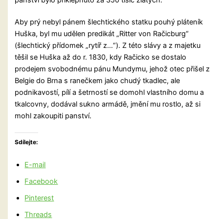
Aby prý nebyl pánem šlechtického statku pouhý pláteník
Huška, byl mu udělen predikát „Ritter von Račicburg“
(šlechtický přídomek „rytíř z…“). Z této slávy a z majetku
těšil se Huška až do r. 1830, kdy Račicko se dostalo
prodejem svobodnému pánu Mundymu, jehož otec přišel z
Belgie do Brna s ranečkem jako chudý tkadlec, ale
podnikavostí, pílí a šetrností se domohl vlastního domu a
tkalcovny, dodával sukno armádě, jmění mu rostlo, až si
mohl zakoupiti panství.
Sdílejte:
E-mail
Facebook
Pinterest
Threads