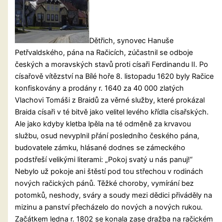
Dětřich, synovec Hanuše
Petřvaldského, pána na Račicích, zúčastnil se odboje
českých a moravských stavů proti císaři Ferdinandu II. Po
císařově vítězství na Bílé hoře 8. listopadu 1620 byly Račice
konfiskovány a prodány r. 1640 za 40 000 zlatých
Vlachovi Tomáši z Braidů za věrné služby, které prokázal
Braida císaři v té bitvě jako velitel levého křídla císařských.
Ale jako kdyby kletba lpěla na té odměně za krvavou
službu, osud
nevyplnil přání posledního českého pána,
budovatele zámku, hlásané dodnes se zámeckého
podstřeší velikými literami: „Pokoj svatý u nás panuj!“
Nebylo už pokoje ani štěstí pod tou střechou v rodinách
nových račických pánů. Těžké choroby, vymírání bez
potomků, neshody, sváry a soudy mezi dědici přiváděly na
mizinu a panství přecházelo do nových a nových rukou.
Začátkem ledna r. 1802 se konala zase dražba na račickém