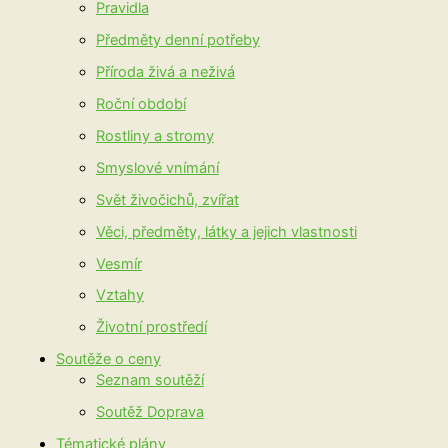
Pravidla
Předměty denní potřeby
Příroda živá a neživá
Roční období
Rostliny a stromy
Smyslové vnímání
Svět živočichů, zvířat
Věci, předměty, látky a jejich vlastnosti
Vesmír
Vztahy
Životní prostředí
Soutěže o ceny
Seznam soutěží
Soutěž Doprava
Tématické plány