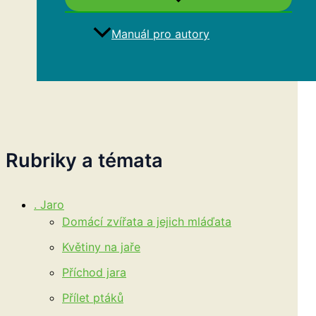
Manuál pro autory
Hledat
Rubriky a témata
. Jaro
Domácí zvířata a jejich mláďata
Květiny na jaře
Příchod jara
Přílet ptáků