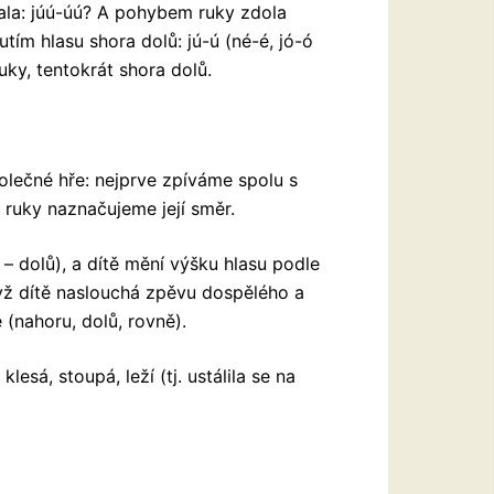
ala: júú-úú? A pohybem ruky zdola
ím hlasu shora dolů: jú-ú (né-é, jó-ó
ky, tentokrát shora dolů.
polečné hře: nejprve zpíváme spolu s
ruky naznačujeme její směr.
– dolů), a dítě mění výšku hlasu podle
dyž dítě naslouchá zpěvu dospělého a
(nahoru, dolů, rovně).
esá, stoupá, leží (tj. ustálila se na