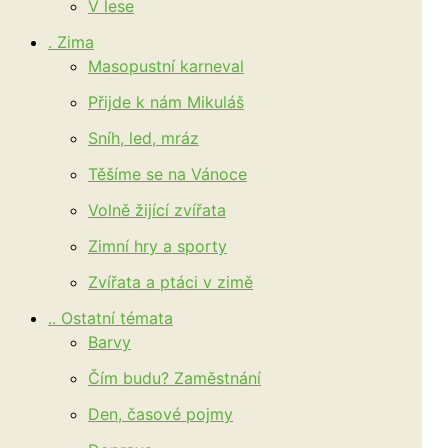
V lese
. Zima
Masopustní karneval
Přijde k nám Mikuláš
Sníh, led, mráz
Těšíme se na Vánoce
Volně žijící zvířata
Zimní hry a sporty
Zvířata a ptáci v zimě
.. Ostatní témata
Barvy
Čím budu? Zaměstnání
Den, časové pojmy