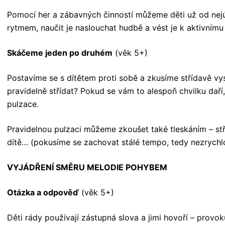
Pomocí her a zábavných činností můžeme děti už od nej
rytmem, naučit je naslouchat hudbě a vést je k aktivnímu
Skáčeme jeden po druhém
(věk 5+)
Postavíme se s dítětem proti sobě a zkusíme střídavě v
pravidelně střídat? Pokud se vám to alespoň chvilku daří
pulzace.
Pravidelnou pulzaci můžeme zkoušet také tleskáním – st
dítě… (pokusíme se zachovat stálé tempo, tedy nezrychl
VYJÁDŘENÍ SMĚRU MELODIE POHYBEM
Otázka a odpověď
(věk 5+)
Děti rády používají zástupná slova a jimi hovoří – provoku