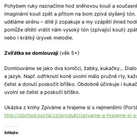
Pohybem ruky naznačíme hod sněhovou koulí a současně 
imaginární kouli zpět a přitom na bom zpívá slyšený tón.
uděláme sirénu – dítě ji zopakuje a my vzápětí ihned ho
pomůže dítěti vrátit nám vysoký tón (zpívající kouli) zpá
nebo i krátký úryvek melodie.
Zvířátka se domlouvají
(věk 5+)
Domlouváme se jako dva koníčci, žabky, kukačky… Dialogic
a jazyk. Např. odfrknutí koně uvolní málo pružné rty, ka
čelist a donutí poskočit bříško. Obdobně účinkuje i kukač
uvolní se čelist a poskočí bříško.
Ukázka z knihy Zpíváme a hrajeme si s nejmenšími (Portá
http://obchod.portal.cz/produkt/zpivame-a-hrajeme-si-s
Sdílejte: