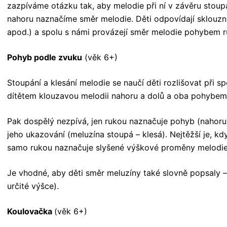
zazpíváme otázku tak, aby melodie při ní v závěru stoup
nahoru naznačíme směr melodie. Děti odpovídají sklouznut
apod.) a spolu s námi provázejí směr melodie pohybem ru
Pohyb podle zvuku
(věk 6+)
Stoupání a klesání melodie se naučí děti rozlišovat při s
dítětem klouzavou melodii nahoru a dolů a oba pohybem 
Pak dospělý nezpívá, jen rukou naznačuje pohyb (nahoru 
jeho ukazování (meluzína stoupá – klesá). Nejtěžší je, k
samo rukou naznačuje slyšené výškové proměny melodie 
Je vhodné, aby děti směr meluzíny také slovně popsaly – kl
určité výšce).
Koulovačka
(věk 6+)