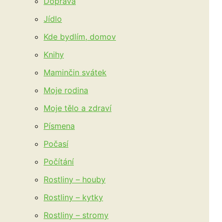
Doprava
Jídlo
Kde bydlím, domov
Knihy
Maminčin svátek
Moje rodina
Moje tělo a zdraví
Písmena
Počasí
Počítání
Rostliny – houby
Rostliny – kytky
Rostliny – stromy