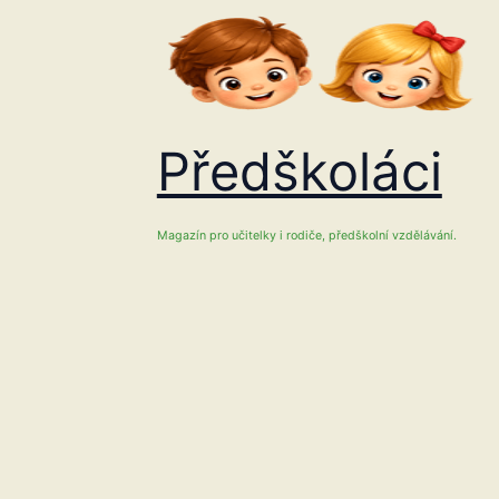
Přeskočit
na
obsah
Předškoláci
Magazín pro učitelky i rodiče, předškolní vzdělávání.