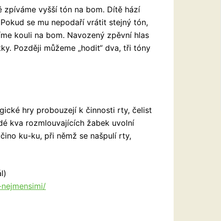
zpíváme vyšší tón na bom. Dítě hází
 Pokud se mu nepodaří vrátit stejný tón,
díme kouli na bom. Navozený zpěvní hlas
tky. Později můžeme „hodit“ dva, tři tóny
ké hry probouzejí k činnosti rty, čelist
ždé kva rozmlouvajících žabek uvolní
čino ku-ku, při němž se našpulí rty,
l)
-nejmensimi/