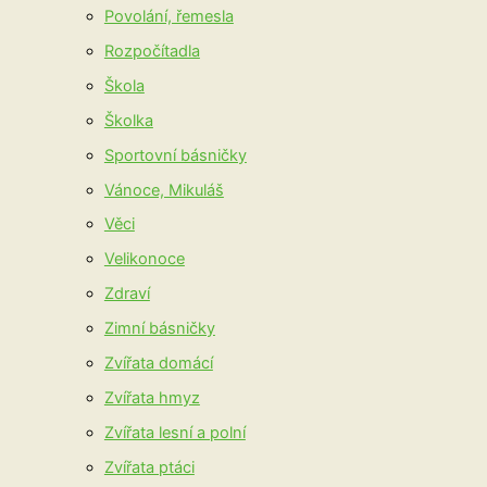
Povolání, řemesla
Rozpočítadla
Škola
Školka
Sportovní básničky
Vánoce, Mikuláš
Věci
Velikonoce
Zdraví
Zimní básničky
Zvířata domácí
Zvířata hmyz
Zvířata lesní a polní
Zvířata ptáci