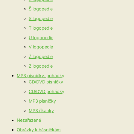
Š logopedie
S logopedie
T logopedie
U logopedie
V logopedie
Ž logopedie
Z logopedie
MP3 písničky, pohádky
CD/DVD písničky
CD/DVD pohádky
MP3 písničky
MP3 říkanky
Nezařazené
Obrázky k básničkám