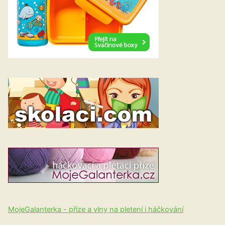
MojeGalanterka - příze a vlny na pletení i háčkování