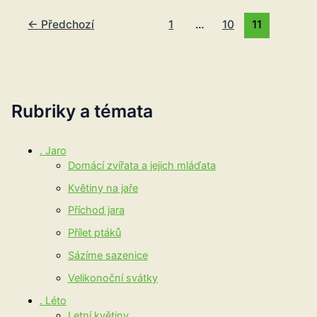
←
Předchozí
1
…
10
11
Rubriky a témata
. Jaro
Domácí zvířata a jejich mláďata
Květiny na jaře
Příchod jara
Přílet ptáků
Sázíme sazenice
Velikonoční svátky
. Léto
Letní květiny