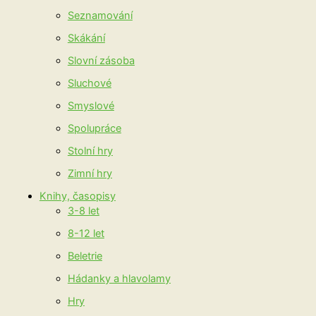
Seznamování
Skákání
Slovní zásoba
Sluchové
Smyslové
Spolupráce
Stolní hry
Zimní hry
Knihy, časopisy
3-8 let
8-12 let
Beletrie
Hádanky a hlavolamy
Hry