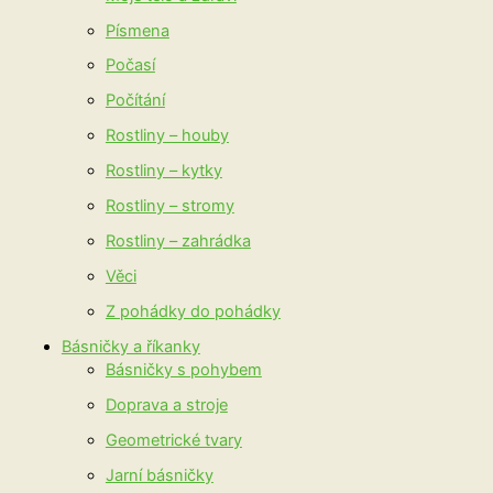
Písmena
Počasí
Počítání
Rostliny – houby
Rostliny – kytky
Rostliny – stromy
Rostliny – zahrádka
Věci
Z pohádky do pohádky
Básničky a říkanky
Básničky s pohybem
Doprava a stroje
Geometrické tvary
Jarní básničky