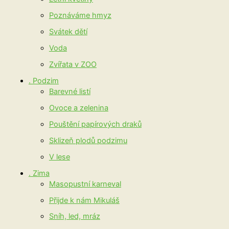
Poznáváme hmyz
Svátek dětí
Voda
Zvířata v ZOO
. Podzim
Barevné listí
Ovoce a zelenina
Pouštění papírových draků
Sklizeň plodů podzimu
V lese
. Zima
Masopustní karneval
Přijde k nám Mikuláš
Sníh, led, mráz