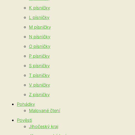
K písničky
L písničky
M písničky
N písničky
O písničky
P písničky
S písničky
T písničky
V písničky
Z písničky
Pohádky
Malované čtení
Pověsti
Jihočeský kraj