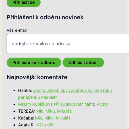
Přihlásit se
Přihlášení k odběru novinek
Váš e-mail:
Nejnovější komentáře
Hanka
:
Jak to udělat, aby začátek školního roku
peněženku nebolel?
Miriam Kubičková (@KubickovaMiriam)
:
Vydry
TEREZA
:
Mik, Miku, Mikuláš
Kačaba
:
Mik, Miku, Mikuláš
Agáta R.
:
Vši u dětí