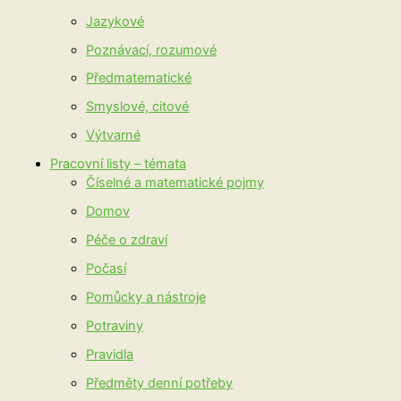
Jazykové
Poznávací, rozumové
Předmatematické
Smyslové, citové
Výtvarné
Pracovní listy – témata
Číselné a matematické pojmy
Domov
Péče o zdraví
Počasí
Pomůcky a nástroje
Potraviny
Pravidla
Předměty denní potřeby