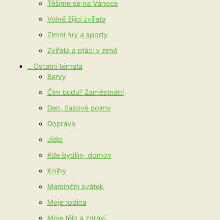
Těšíme se na Vánoce
Volně žijící zvířata
Zimní hry a sporty
Zvířata a ptáci v zimě
.. Ostatní témata
Barvy
Čím budu? Zaměstnání
Den, časové pojmy
Doprava
Jídlo
Kde bydlím, domov
Knihy
Maminčin svátek
Moje rodina
Moje tělo a zdraví