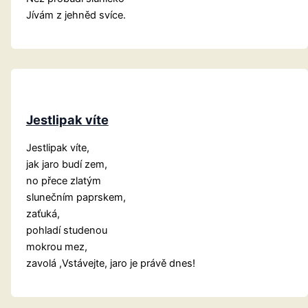
Jívám z jehněd svíce.
Jestlipak víte
Jestlipak víte,
jak jaro budí zem,
no přece zlatým
slunečním paprskem,
zaťuká,
pohladí studenou
mokrou mez,
zavolá ,Vstávejte, jaro je právě dnes!