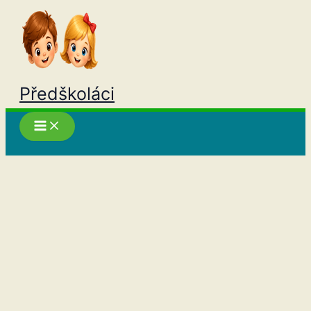
Přeskočit
na
obsah
Předškoláci
Hledat