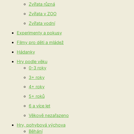
Zvířata různá
Zvířata v ZOO
Zvířata vodní
Experimenty a pokusy
Filmy pro děti a mládež
Hádanky
Hry podle věku
0-3 roky
3+ roky
4+ roky
5+ roků
6 a více let
Věkově nezařazeno
Hry, pohybová výchova
Běhání