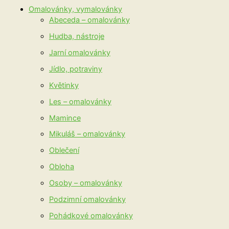
Omalovánky, vymalovánky
Abeceda – omalovánky
Hudba, nástroje
Jarní omalovánky
Jídlo, potraviny
Květinky
Les – omalovánky
Mamince
Mikuláš – omalovánky
Oblečení
Obloha
Osoby – omalovánky
Podzimní omalovánky
Pohádkové omalovánky