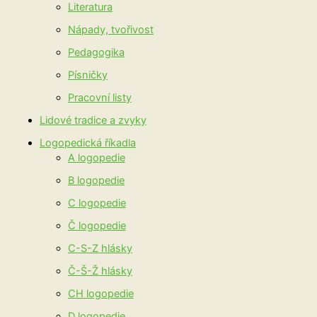
Literatura
Nápady, tvořivost
Pedagogika
Písničky
Pracovní listy
Lidové tradice a zvyky
Logopedická říkadla
A logopedie
B logopedie
C logopedie
Č logopedie
C-S-Z hlásky
Č-Š-Ž hlásky
CH logopedie
D logopedie