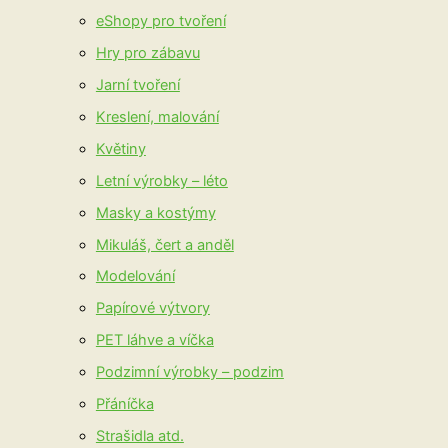
eShopy pro tvoření
Hry pro zábavu
Jarní tvoření
Kreslení, malování
Květiny
Letní výrobky – léto
Masky a kostýmy
Mikuláš, čert a anděl
Modelování
Papírové výtvory
PET láhve a víčka
Podzimní výrobky – podzim
Přáníčka
Strašidla atd.