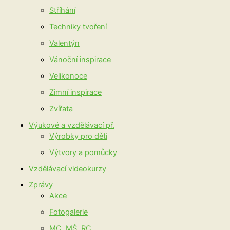
Stříhání
Techniky tvoření
Valentýn
Vánoční inspirace
Velikonoce
Zimní inspirace
Zvířata
Výukové a vzdělávací př.
Výrobky pro děti
Výtvory a pomůcky
Vzdělávací videokurzy
Zprávy
Akce
Fotogalerie
MC, MŠ, RC