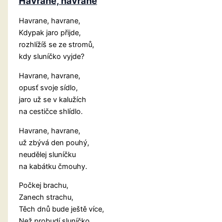
Havrane, havrane
Havrane, havrane,
Kdypak jaro přijde,
rozhlížíš se ze stromů,
kdy sluníčko vyjde?
Havrane, havrane,
opusť svoje sídlo,
jaro už se v kalužích
na cestičce shlídlo.
Havrane, havrane,
už zbývá den pouhý,
neudělej sluníčku
na kabátku čmouhy.
Počkej brachu,
Zanech strachu,
Těch dnů bude ještě více,
Než probudí sluníčko