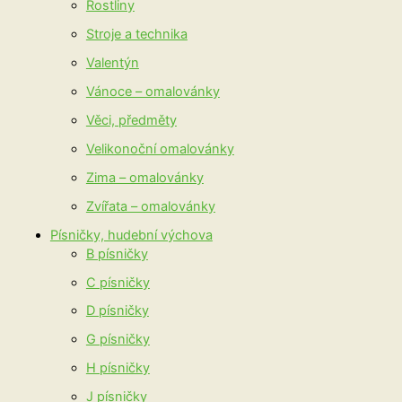
Rostliny
Stroje a technika
Valentýn
Vánoce – omalovánky
Věci, předměty
Velikonoční omalovánky
Zima – omalovánky
Zvířata – omalovánky
Písničky, hudební výchova
B písničky
C písničky
D písničky
G písničky
H písničky
J písničky