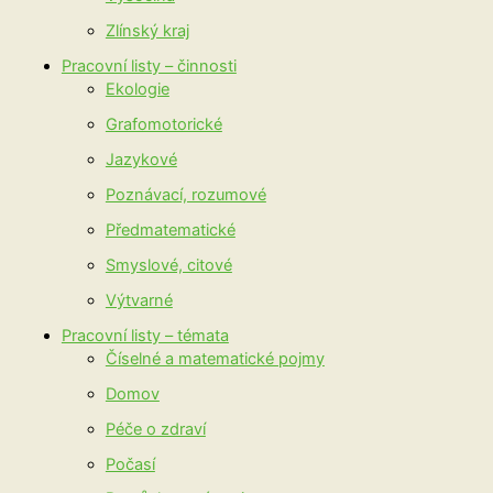
Zlínský kraj
Pracovní listy – činnosti
Ekologie
Grafomotorické
Jazykové
Poznávací, rozumové
Předmatematické
Smyslové, citové
Výtvarné
Pracovní listy – témata
Číselné a matematické pojmy
Domov
Péče o zdraví
Počasí