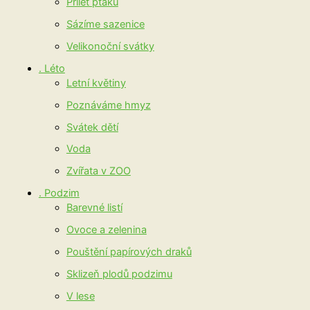
Přílet ptáků
Sázíme sazenice
Velikonoční svátky
. Léto
Letní květiny
Poznáváme hmyz
Svátek dětí
Voda
Zvířata v ZOO
. Podzim
Barevné listí
Ovoce a zelenina
Pouštění papírových draků
Sklizeň plodů podzimu
V lese