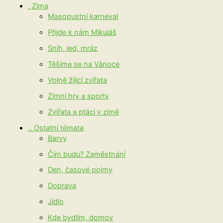
. Zima
Masopustní karneval
Přijde k nám Mikuláš
Sníh, led, mráz
Těšíme se na Vánoce
Volně žijící zvířata
Zimní hry a sporty
Zvířata a ptáci v zimě
.. Ostatní témata
Barvy
Čím budu? Zaměstnání
Den, časové pojmy
Doprava
Jídlo
Kde bydlím, domov