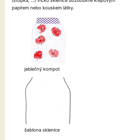
(šťopka, …) Víčko sklenice dozdobíme krepovým
papírem nebo kouskem látky.
jablečný kompot
šablona sklenice