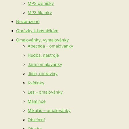
MP3 písničky
MP3 říkanky
Nezařazené
Obrázky k básničkám
Omalovánky, vymalovánky
Abeceda – omalovánky
Hudba, nástroje
Jarní omalovánky
Jídlo, potraviny
Květinky
Les – omalovánky
Mamince
Mikuláš – omalovánky
Oblečení
Obloha