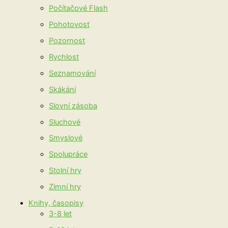
Počítačové Flash
Pohotovost
Pozornost
Rychlost
Seznamování
Skákání
Slovní zásoba
Sluchové
Smyslové
Spolupráce
Stolní hry
Zimní hry
Knihy, časopisy
3-8 let