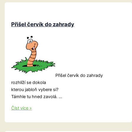
Přišel červík do zahrady
Přišel červík do zahrady
rozhlíží se dokola
kterou jabloň vybere si?
Támhle tu hned zavolá. …
Přišel
Číst více »
červík
do
zahrady