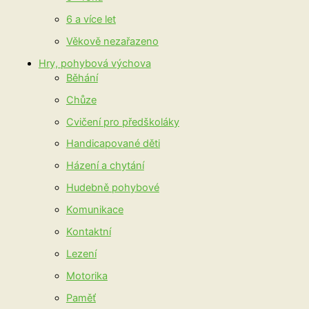
6 a více let
Věkově nezařazeno
Hry, pohybová výchova
Běhání
Chůze
Cvičení pro předškoláky
Handicapované děti
Házení a chytání
Hudebně pohybové
Komunikace
Kontaktní
Lezení
Motorika
Paměť