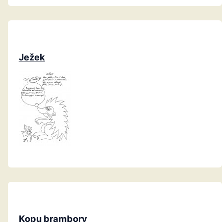
Ježek
Kopu brambory