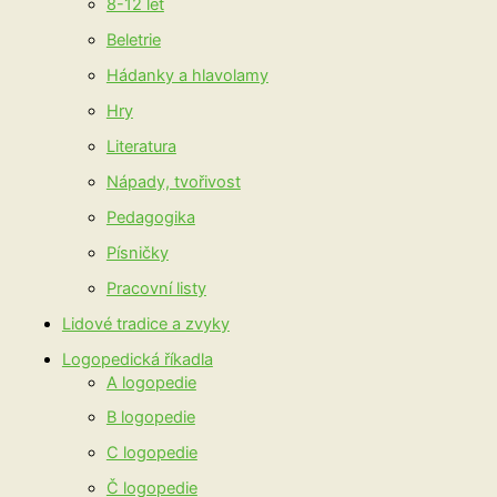
8-12 let
Beletrie
Hádanky a hlavolamy
Hry
Literatura
Nápady, tvořivost
Pedagogika
Písničky
Pracovní listy
Lidové tradice a zvyky
Logopedická říkadla
A logopedie
B logopedie
C logopedie
Č logopedie