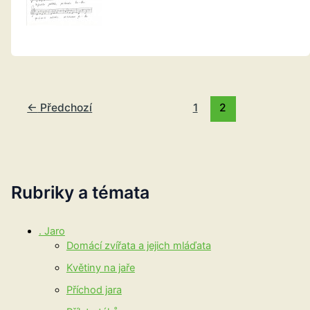
←
Předchozí
1
2
Rubriky a témata
. Jaro
Domácí zvířata a jejich mláďata
Květiny na jaře
Příchod jara