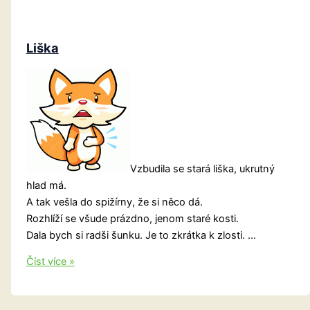
Liška
Vzbudila se stará liška, ukrutný
hlad má.
A tak vešla do spižírny, že si něco dá.
Rozhlíží se všude prázdno, jenom staré kosti.
Dala bych si radši šunku. Je to zkrátka k zlosti. …
Liška
Číst více »