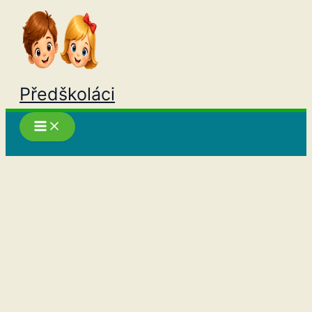
Přeskočit
na
obsah
Předškoláci
Hledat