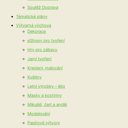
Soutěž Doprava
Tématické plány
Výtvarná výchova
Dekorace
eShopy pro tvoření
Hry pro zábavu
Jarní tvoření
Kreslení, malování
Květiny
Letní výrobky – léto
Masky a kostýmy
Mikuláš, čert a anděl
Modelování
Papírové výtvory