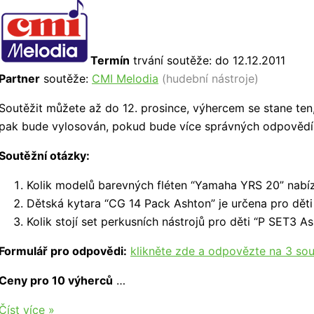
Termín
trvání soutěže: do 12.12.2011
Partner
soutěže:
CMI Melodia
(hudební nástroje)
Soutěžit můžete až do 12. prosince, výhercem se stane te
pak bude vylosován, pokud bude více správných odpovědí
Soutěžní otázky:
Kolik modelů barevných fléten “Yamaha YRS 20” nabí
Dětská kytara “CG 14 Pack Ashton” je určena pro dět
Kolik stojí set perkusních nástrojů pro děti “P SET3 A
Formulář pro odpovědi:
klikněte zde a odpovězte na 3 sou
Ceny pro 10 výherců
…
Soutěž
Číst více »