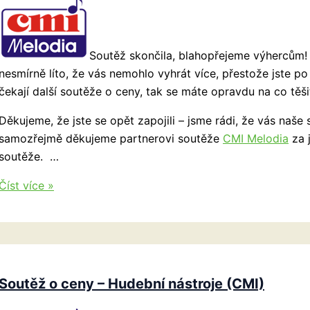
Soutěž skončila, blahopřejeme výhercům! 
nesmírně líto, že vás nemohlo vyhrát více, přestože jste po 
čekají další soutěže o ceny, tak se máte opravdu na co těši
Děkujeme, že jste se opět zapojili – jsme rádi, že vás naše
samozřejmě děkujeme partnerovi soutěže
CMI Melodia
za j
soutěže. …
Vyhlášení
Číst více »
výherců
soutěže
o
hudební
nástroje
Soutěž o ceny – Hudební nástroje (CMI)