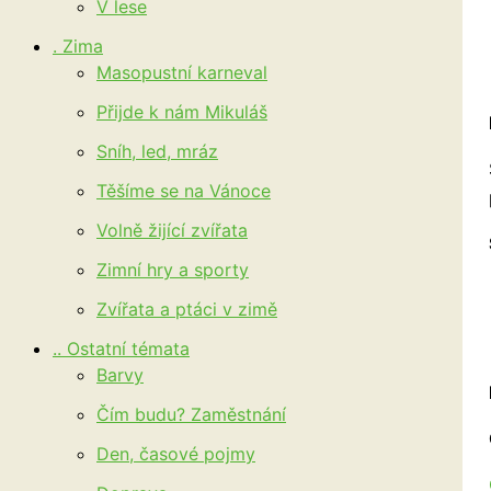
V lese
. Zima
Masopustní karneval
Přijde k nám Mikuláš
Sníh, led, mráz
Těšíme se na Vánoce
Volně žijící zvířata
Zimní hry a sporty
Zvířata a ptáci v zimě
.. Ostatní témata
Barvy
Čím budu? Zaměstnání
Den, časové pojmy