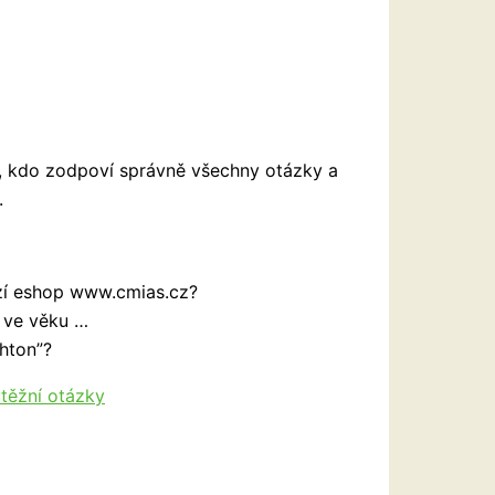
n, kdo zodpoví správně všechny otázky a
.
zí eshop www.cmias.cz?
i ve věku …
shton”?
těžní otázky