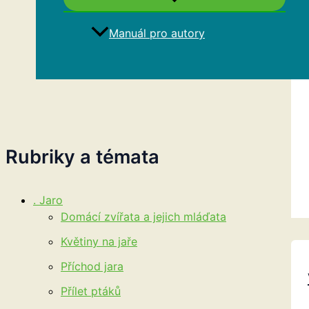
Manuál pro autory
Hledat
Rubriky a témata
. Jaro
Domácí zvířata a jejich mláďata
Květiny na jaře
Příchod jara
Přílet ptáků