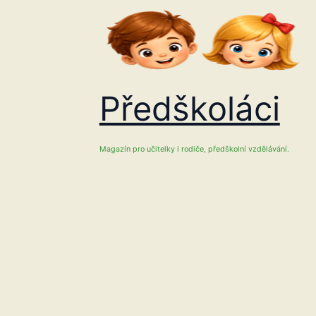
Přeskočit
na
obsah
Předškoláci
Magazín pro učitelky i rodiče, předškolní vzdělávání.