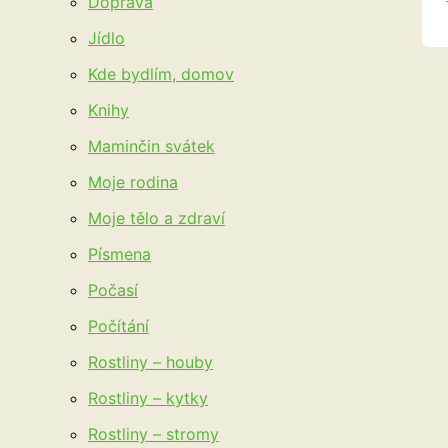
Doprava
Jídlo
Kde bydlím, domov
Knihy
Maminčin svátek
Moje rodina
Moje tělo a zdraví
Písmena
Počasí
Počítání
Rostliny – houby
Rostliny – kytky
Rostliny – stromy