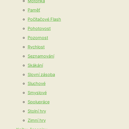
Motorika
Paměť
Počítačové Flash
Pohotovost
Pozornost
Rychlost
Seznamování
Skákání
Slovní zásoba
Sluchové
Smyslové
Spolupráce
Stolní hry
Zimní hry