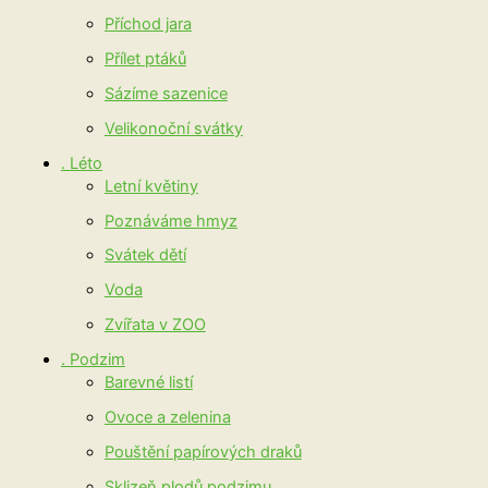
Příchod jara
Přílet ptáků
Sázíme sazenice
Velikonoční svátky
. Léto
Letní květiny
Poznáváme hmyz
Svátek dětí
Voda
Zvířata v ZOO
. Podzim
Barevné listí
Ovoce a zelenina
Pouštění papírových draků
Sklizeň plodů podzimu