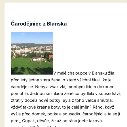
Čarodějnice z Blanska
V malé chaloupce v Blansku žila
před lety jedna stará žena, o které všichni říkali, že je
čarodějnice. Nebyla však zlá, mnohým lidem dokonce i
pomohla. Jednou se mladé ženě co bydlela v sousedství,
ztratily docela nové botky. Byla z toho velice smutná,
vždyť takové krásné boty, to je celé jmění. Ráno, když
vyšla před domek, potkala sousedku čarodějnici a ta se jí
ptá: „ Copak, děvče, že už od rána jdete taková