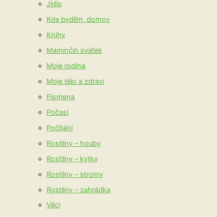
Jídlo
Kde bydlím, domov
Knihy
Maminčin svátek
Moje rodina
Moje tělo a zdraví
Písmena
Počasí
Počítání
Rostliny – houby
Rostliny – kytky
Rostliny – stromy
Rostliny – zahrádka
Věci