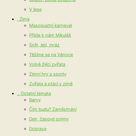
V lese
. Zima
Masopustní karneval
Přijde k nám Mikuláš
Sníh, led, mráz
Těšíme se na Vánoce
Volně žijící zvířata
Zimní hry a sporty
Zvířata a ptáci v zimě
.. Ostatní témata
Barvy
Čím budu? Zaměstnání
Den, časové pojmy
Doprava