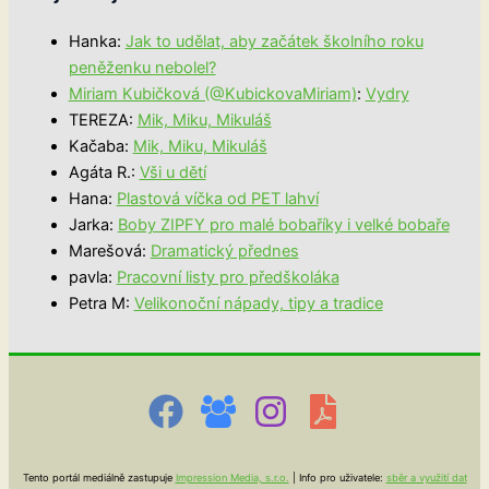
Hanka
:
Jak to udělat, aby začátek školního roku
peněženku nebolel?
Miriam Kubičková (@KubickovaMiriam)
:
Vydry
TEREZA
:
Mik, Miku, Mikuláš
Kačaba
:
Mik, Miku, Mikuláš
Agáta R.
:
Vši u dětí
Hana
:
Plastová víčka od PET lahví
Jarka
:
Boby ZIPFY pro malé bobaříky i velké bobaře
Marešová
:
Dramatický přednes
pavla
:
Pracovní listy pro předškoláka
Petra M
:
Velikonoční nápady, tipy a tradice
Tento portál mediálně zastupuje
Impression Media, s.r.o.
| Info pro uživatele:
sběr a využití dat