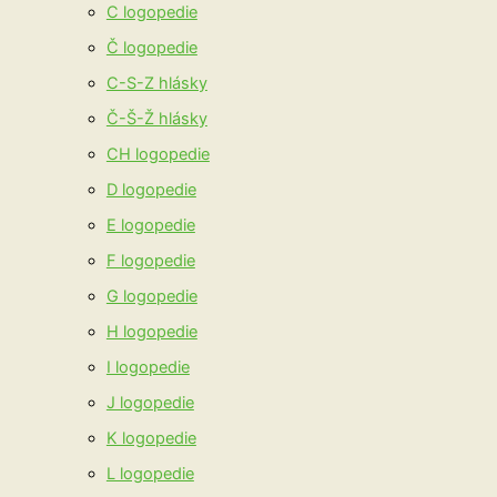
C logopedie
Č logopedie
C-S-Z hlásky
Č-Š-Ž hlásky
CH logopedie
D logopedie
E logopedie
F logopedie
G logopedie
H logopedie
I logopedie
J logopedie
K logopedie
L logopedie