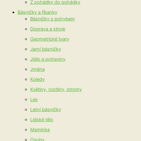
Z pohádky do pohádky
Básničky a říkanky
Básničky s pohybem
Doprava a stroje
Geometrické tvary
Jarní básničky
Jídlo a potraviny
Jména
Koledy
Květiny, rostliny, stromy
Les
Letní básničky
Lidské tělo
Maminka
Osoby