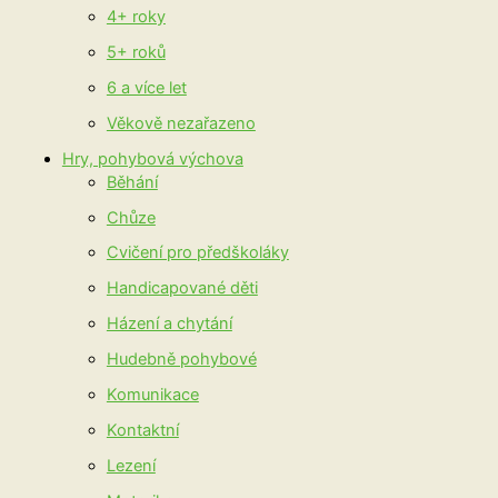
4+ roky
5+ roků
6 a více let
Věkově nezařazeno
Hry, pohybová výchova
Běhání
Chůze
Cvičení pro předškoláky
Handicapované děti
Házení a chytání
Hudebně pohybové
Komunikace
Kontaktní
Lezení