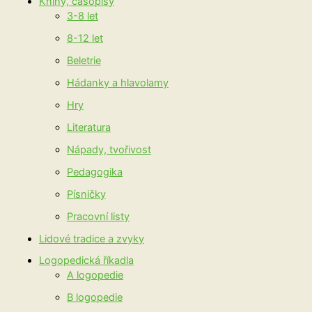
Knihy, časopisy
3-8 let
8-12 let
Beletrie
Hádanky a hlavolamy
Hry
Literatura
Nápady, tvořivost
Pedagogika
Písničky
Pracovní listy
Lidové tradice a zvyky
Logopedická říkadla
A logopedie
B logopedie