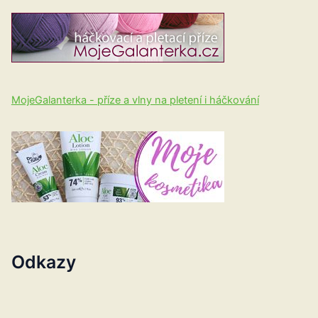
MojeGalanterka - příze a vlny na pletení i háčkování
Odkazy