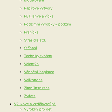
Modelování
Papírové výtvory
PET láhve a víčka
Podzimní výrobky – podzim
Přáníčka
Strašidla atd.
Stříhání
Techniky tvoření
Valentýn
Vánoční inspirace
Velikonoce
Zimní inspirace
Zvířata
Výukové a vzdělávací př.
Výrobky pro děti