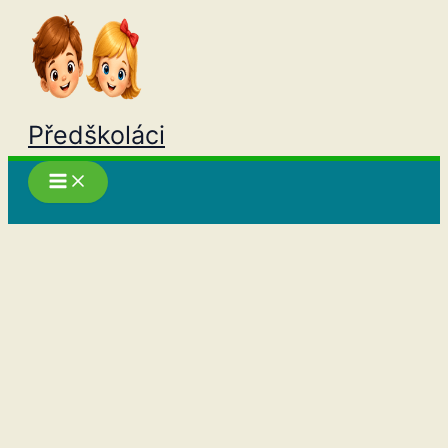
Přeskočit
na
obsah
Předškoláci
Hledat