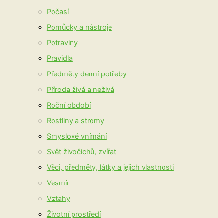
Počasí
Pomůcky a nástroje
Potraviny
Pravidla
Předměty denní potřeby
Příroda živá a neživá
Roční období
Rostliny a stromy
Smyslové vnímání
Svět živočichů, zvířat
Věci, předměty, látky a jejich vlastnosti
Vesmír
Vztahy
Životní prostředí