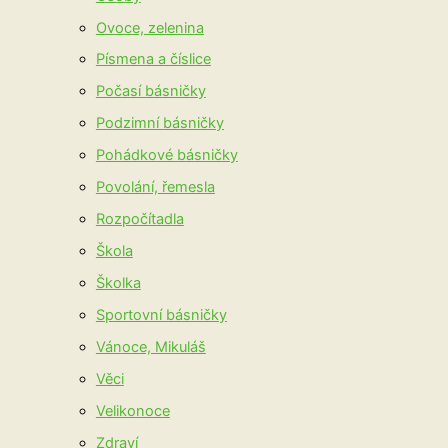
Ovoce, zelenina
Písmena a číslice
Počasí básničky
Podzimní básničky
Pohádkové básničky
Povolání, řemesla
Rozpočítadla
Škola
Školka
Sportovní básničky
Vánoce, Mikuláš
Věci
Velikonoce
Zdraví