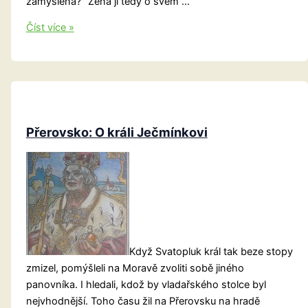
zamyšlená?“ Žena jí tedy o svém …
Čarodějnice
Číst více »
z
Blanska
Přerovsko: O králi Ječmínkovi
Když Svatopluk král tak beze stopy
zmizel, pomýšleli na Moravě zvoliti sobě jiného
panovníka. I hledali, kdož by vladařského stolce byl
nejvhodnější. Toho času žil na Přerovsku na hradě