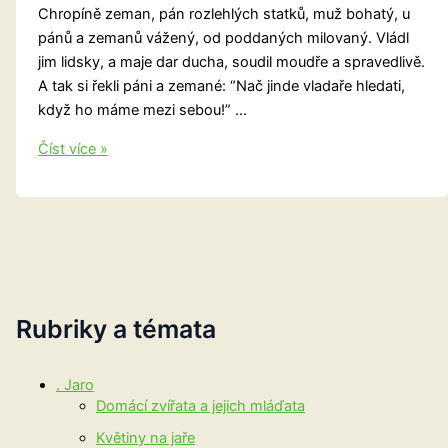
Chropíně zeman, pán rozlehlých statků, muž bohatý, u
pánů a zemanů vážený, od poddaných milovaný. Vládl
jim lidsky, a maje dar ducha, soudil moudře a spravedlivě.
A tak si řekli páni a zemané: “Nač jinde vladaře hledati,
když ho máme mezi sebou!” …
Přerovsko:
Číst více »
O
králi
Ječmínkovi
Rubriky a témata
. Jaro
Domácí zvířata a jejich mláďata
Květiny na jaře