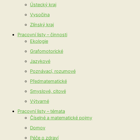
Ústecký kraj
Vysočina
Zlínský kraj
Pracovní listy – činnosti
Ekologie
Grafomotorické
Jazykové
Poznávací, rozumové
Předmatematické
Smyslové, citové
Výtvarné
Pracovní listy – témata
Číselné a matematické pojmy
Domov
Péče o zdraví