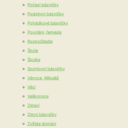
Počasí básničky
Podzimní básničky
Pohádkové básničky
Povolání, řemesla
Rozpočítadla
Škola
Školka
Sportovní básničky
Vánoce, Mikuláš
Věci
Velikonoce
Zdraví
Zimní básničky
Zvířata domácí