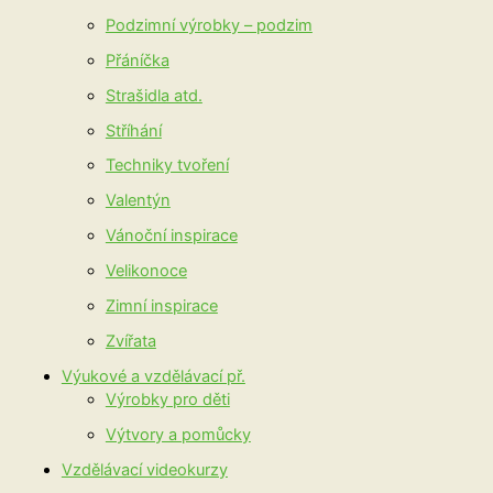
Podzimní výrobky – podzim
Přáníčka
Strašidla atd.
Stříhání
Techniky tvoření
Valentýn
Vánoční inspirace
Velikonoce
Zimní inspirace
Zvířata
Výukové a vzdělávací př.
Výrobky pro děti
Výtvory a pomůcky
Vzdělávací videokurzy