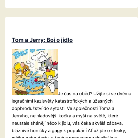
Tom a Jerry: Boj o jídlo
Je čas na oběd? Užijte si se dvěma
legračními kazisvěty katastrofických a úžasných
dopbrodužství do sytosti. Ve společnosti Toma a
Jerryho, nejhladovější kočky a myši na světě, které
neustále shánějí něco k jídlu, vás čeká skvělá zábava,
bláznivé honičky a gagy k popukání Ať už jde o steaky,
mléko nebo dorty, s touhle nenasytnou dvojicí je o