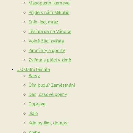
Masopustní karneval
Přijde k nám Mikuláš
Sníh, led, mráz
Těšíme se na Vánoce
Volně žijící zvířata
Zimní hry a sporty
Zvířata a ptáci v zimě
.. Ostatní témata
Barvy
Čím budu? Zaměstnání
Den, časové pojmy
Doprava
Jídlo
Kde bydlím, domov
Knihy