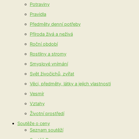
Potraviny
Pravidla
Předměty denní potřeby
Příroda živá a neživá
Roční období
Rostliny a stromy
Smyslové vnímání
Svět živočichů, zvířat
Věci, předměty, látky a jejich vlastnosti
Vesmír
Vztahy
Životní prostředí
Soutěže o ceny
Seznam soutěží