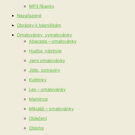
MP3 říkanky
Nezařazené
Obrázky k básničkám
Omalovánky, vymalovánky
Abeceda – omalovánky
Hudba, nástroje
Jarní omalovánky
Jídlo, potraviny
Květinky
Les – omalovánky
Mamince
Mikuláš – omalovánky
Oblečení
Obloha