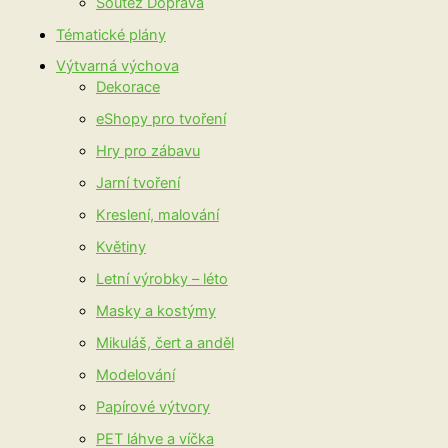
Soutěž Doprava
Tématické plány
Výtvarná výchova
Dekorace
eShopy pro tvoření
Hry pro zábavu
Jarní tvoření
Kreslení, malování
Květiny
Letní výrobky – léto
Masky a kostýmy
Mikuláš, čert a anděl
Modelování
Papírové výtvory
PET láhve a víčka