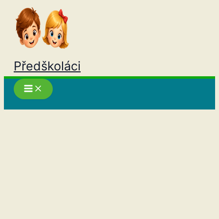
Přeskočit
na
obsah
Předškoláci
Hledat