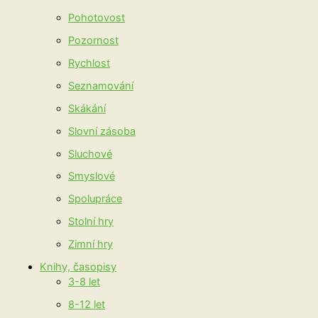
Pohotovost
Pozornost
Rychlost
Seznamování
Skákání
Slovní zásoba
Sluchové
Smyslové
Spolupráce
Stolní hry
Zimní hry
Knihy, časopisy
3-8 let
8-12 let