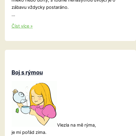
zábavu vždycky postaráno.
…
Tom
Číst více »
a
Jerry:
Boj
o
jídlo
Boj s rýmou
Vlezla na mě rýma,
je mi pořád zima.