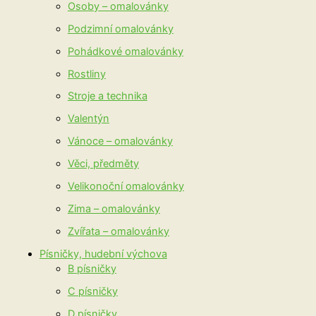
Osoby – omalovánky
Podzimní omalovánky
Pohádkové omalovánky
Rostliny
Stroje a technika
Valentýn
Vánoce – omalovánky
Věci, předměty
Velikonoční omalovánky
Zima – omalovánky
Zvířata – omalovánky
Písničky, hudební výchova
B písničky
C písničky
D písničky