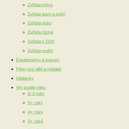
Zvířata hmyz
Zvířata lesní a polní
Zvířata ptáci
Zvířata různá
Zvířata v ZOO
Zvířata vodní
Experimenty a pokusy
Filmy pro děti a mládež
Hádanky
Hry podle věku
0-3 roky
3+ roky
4+ roky
5+ roků