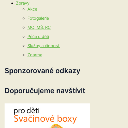
Zprávy
Akce
Fotogalerie
MC, MŠ, RC
Péče o děti
Služby a činnosti
Zdarma
Sponzorované odkazy
Doporučujeme navštívit