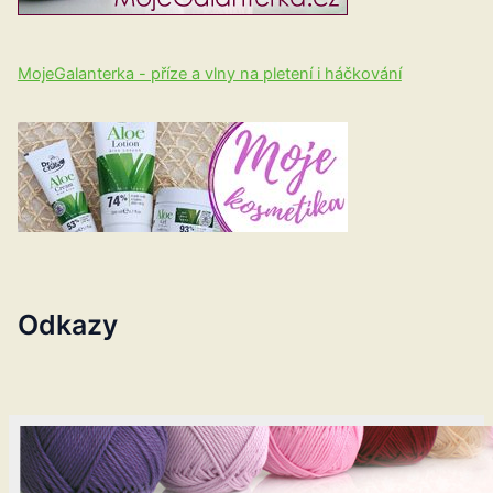
MojeGalanterka - příze a vlny na pletení i háčkování
Odkazy