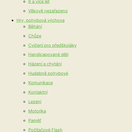
6 a více let
Věkově nezařazeno
Hry, pohybová výchova
Běhání
Chůze
Cvičení pro předškoláky
Handicapované děti
Házení a chytání
Hudebně pohybové
Komunikace
Kontaktní
Lezení
Motorika
Paměť
Počítačové Flash