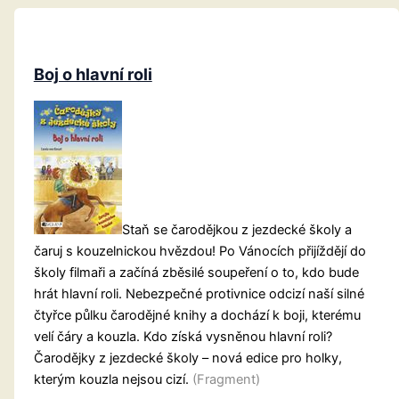
Boj o hlavní roli
Staň se čarodějkou z jezdecké školy a
čaruj s kouzelnickou hvězdou! Po Vánocích přijíždějí do
školy filmaři a začíná zběsilé soupeření o to, kdo bude
hrát hlavní roli. Nebezpečné protivnice odcizí naší silné
čtyřce půlku čarodějné knihy a dochází k boji, kterému
velí čáry a kouzla. Kdo získá vysněnou hlavní roli?
Čarodějky z jezdecké školy – nová edice pro holky,
kterým kouzla nejsou cizí.
(Fragment)