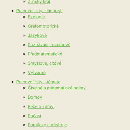
Zlínský kraj
Pracovní listy – činnosti
Ekologie
Grafomotorické
Jazykové
Poznávací, rozumové
Předmatematické
Smyslové, citové
Výtvarné
Pracovní listy – témata
Číselné a matematické pojmy
Domov
Péče o zdraví
Počasí
Pomůcky a nástroje