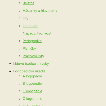
Beletrie
Hádanky a hlavolamy
Hry
Literatura
Nápady, tvořivost
Pedagogika
Písničky
Pracovní listy
Lidové tradice a zvyky
Logopedická říkadla
A logopedie
B logopedie
C logopedie
Č logopedie