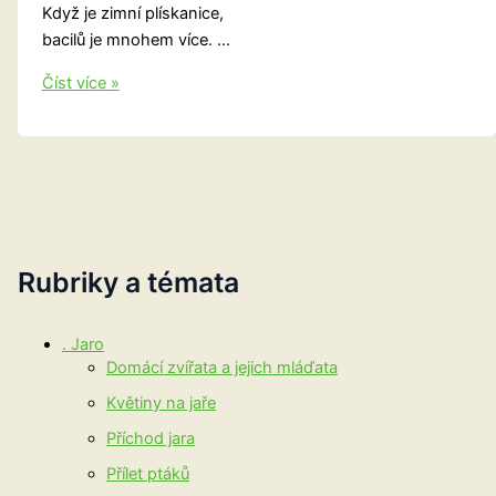
Když je zimní plískanice,
bacilů je mnohem více. …
Boj
Číst více »
s
rýmou
Rubriky a témata
. Jaro
Domácí zvířata a jejich mláďata
Květiny na jaře
Příchod jara
Přílet ptáků