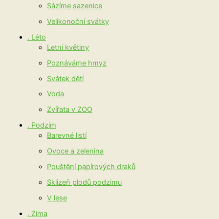
Sázíme sazenice
Velikonoční svátky
. Léto
Letní květiny
Poznáváme hmyz
Svátek dětí
Voda
Zvířata v ZOO
. Podzim
Barevné listí
Ovoce a zelenina
Pouštění papírových draků
Sklizeň plodů podzimu
V lese
. Zima