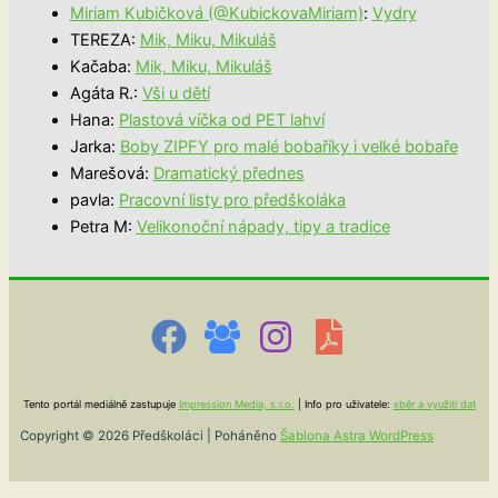
Miriam Kubičková (@KubickovaMiriam)
:
Vydry
TEREZA
:
Mik, Miku, Mikuláš
Kačaba
:
Mik, Miku, Mikuláš
Agáta R.
:
Vši u dětí
Hana
:
Plastová víčka od PET lahví
Jarka
:
Boby ZIPFY pro malé bobaříky i velké bobaře
Marešová
:
Dramatický přednes
pavla
:
Pracovní listy pro předškoláka
Petra M
:
Velikonoční nápady, tipy a tradice
Tento portál mediálně zastupuje
Impression Media, s.r.o.
| Info pro uživatele:
sběr a využití dat
Copyright © 2026 Předškoláci | Poháněno
Šablona Astra WordPress