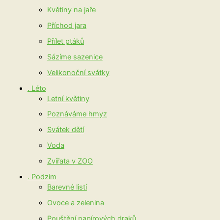
Květiny na jaře
Příchod jara
Přílet ptáků
Sázíme sazenice
Velikonoční svátky
. Léto
Letní květiny
Poznáváme hmyz
Svátek dětí
Voda
Zvířata v ZOO
. Podzim
Barevné listí
Ovoce a zelenina
Pouštění papírových draků