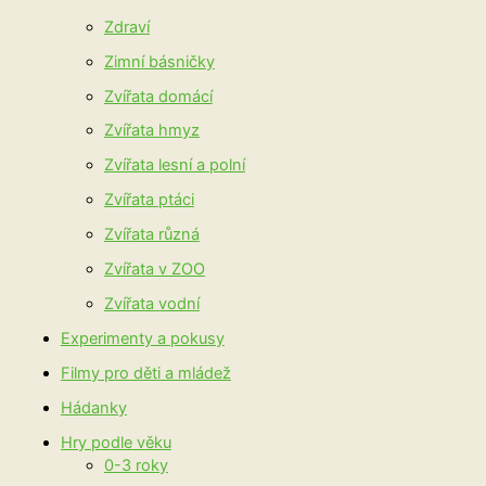
Zdraví
Zimní básničky
Zvířata domácí
Zvířata hmyz
Zvířata lesní a polní
Zvířata ptáci
Zvířata různá
Zvířata v ZOO
Zvířata vodní
Experimenty a pokusy
Filmy pro děti a mládež
Hádanky
Hry podle věku
0-3 roky