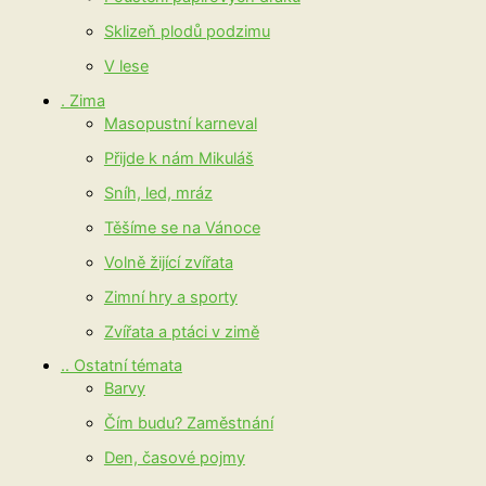
Sklizeň plodů podzimu
V lese
. Zima
Masopustní karneval
Přijde k nám Mikuláš
Sníh, led, mráz
Těšíme se na Vánoce
Volně žijící zvířata
Zimní hry a sporty
Zvířata a ptáci v zimě
.. Ostatní témata
Barvy
Čím budu? Zaměstnání
Den, časové pojmy