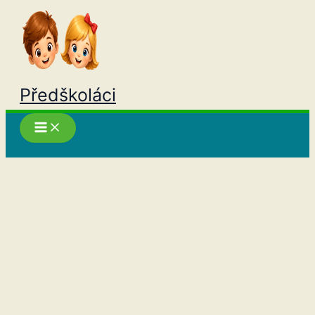
Přeskočit
na
obsah
Předškoláci
Hledat