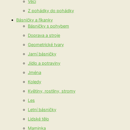
Věci
Z pohádky do pohádky
Básničky a říkanky
Básničky s pohybem
Doprava a stroje
Geometrické tvary
Jarní básničky
Jídlo a potraviny
Jména
Koledy
Květiny, rostliny, stromy
Les
Letní básničky
Lidské tělo
Maminka