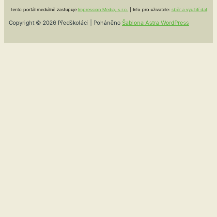
Tento portál mediálně zastupuje
Impression Media, s.r.o.
| Info pro uživatele:
sběr a využití dat
Copyright © 2026 Předškoláci | Poháněno
Šablona Astra WordPress