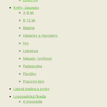
Zimní hry
Knihy, časopisy
3-8 let
8-12 let
Beletrie
Hádanky a hlavolamy
Hry
Literatura
Nápady, tvořivost
Pedagogika
Písničky
Pracovní listy
Lidové tradice a zvyky
Logopedická říkadla
A logopedie