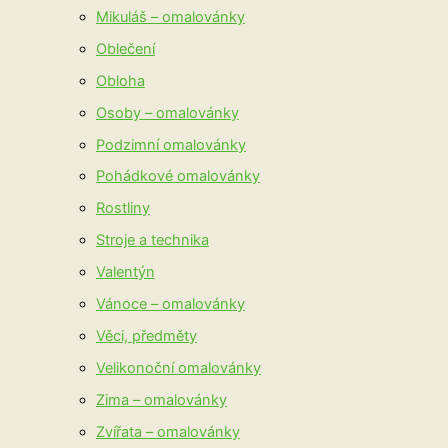
Mikuláš – omalovánky
Oblečení
Obloha
Osoby – omalovánky
Podzimní omalovánky
Pohádkové omalovánky
Rostliny
Stroje a technika
Valentýn
Vánoce – omalovánky
Věci, předměty
Velikonoční omalovánky
Zima – omalovánky
Zvířata – omalovánky