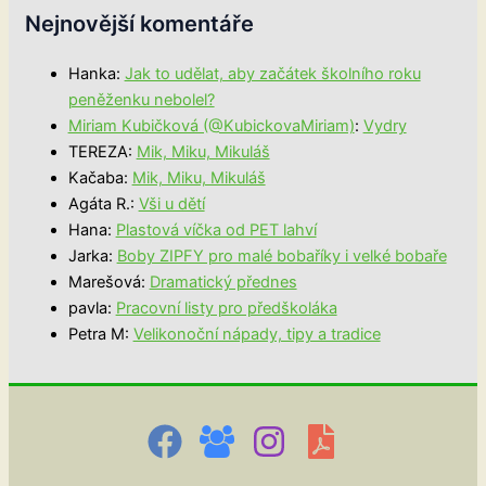
Nejnovější komentáře
Hanka
:
Jak to udělat, aby začátek školního roku
peněženku nebolel?
Miriam Kubičková (@KubickovaMiriam)
:
Vydry
TEREZA
:
Mik, Miku, Mikuláš
Kačaba
:
Mik, Miku, Mikuláš
Agáta R.
:
Vši u dětí
Hana
:
Plastová víčka od PET lahví
Jarka
:
Boby ZIPFY pro malé bobaříky i velké bobaře
Marešová
:
Dramatický přednes
pavla
:
Pracovní listy pro předškoláka
Petra M
:
Velikonoční nápady, tipy a tradice