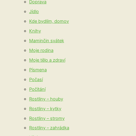
Doprava
Jídlo
Kde bydlím, domov
Knihy
Maminčin svátek
Moje rodina
Moje tělo a zdraví
Písmena
Počasí
Počítání
Rostliny – houby
Rostliny – kytky
Rostliny – stromy
Rostliny – zahrádka