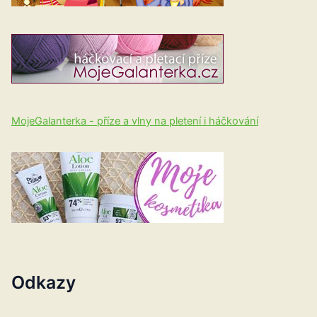
MojeGalanterka - příze a vlny na pletení i háčkování
Odkazy