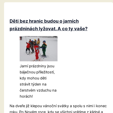
Děti bez hranic budou o jarních
prázdninách lyžovat. A co ty vaše?
Jarní prázdniny jsou
báječnou příležitostí,
kdy mohou děti
strávit týden na
čerstvém vzduchu na
horách!
Na dveře již klepou vánoční svátky a spolu s nimi i konec
roku. Po Novém roce, kdy se všichni vrátíme z klidné a