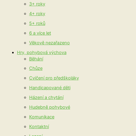
3+ roky
4+ roky
5+ roků
6 a více let
Věkově nezařazeno
Hry, pohybová výchova
Běhání
Chůze
Cvičení pro předškoláky
Handicapované děti
Házení a chytání
Hudebně pohybové
Komunikace
Kontaktní