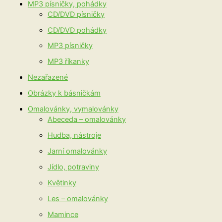
MP3 písničky, pohádky
CD/DVD písničky
CD/DVD pohádky
MP3 písničky
MP3 říkanky
Nezařazené
Obrázky k básničkám
Omalovánky, vymalovánky
Abeceda – omalovánky
Hudba, nástroje
Jarní omalovánky
Jídlo, potraviny
Květinky
Les – omalovánky
Mamince