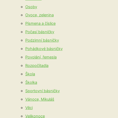
Osoby
Ovoce, zelenina
Písmena a číslice
Počasí básničky
Podzimní básničky
Pohádkové básničky
Povolání, řemesla
Rozpočítadla
Škola
Školka
Sportovní básničky
Vánoce, Mikuláš
Věci
Velikonoce