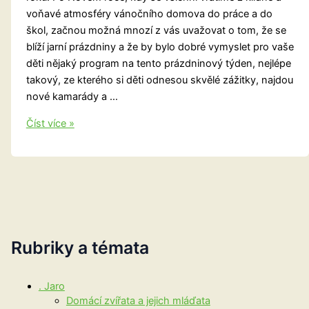
voňavé atmosféry vánočního domova do práce a do
škol, začnou možná mnozí z vás uvažovat o tom, že se
blíží jarní prázdniny a že by bylo dobré vymyslet pro vaše
děti nějaký program na tento prázdninový týden, nejlépe
takový, ze kterého si děti odnesou skvělé zážitky, najdou
nové kamarády a …
Děti
Číst více »
bez
hranic
budou
o
jarních
prázdninách
lyžovat.
Rubriky a témata
A
co
. Jaro
ty
Domácí zvířata a jejich mláďata
vaše?