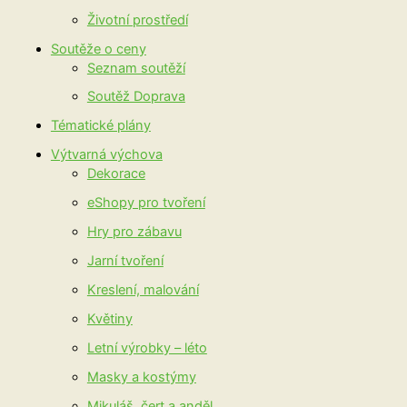
Životní prostředí
Soutěže o ceny
Seznam soutěží
Soutěž Doprava
Tématické plány
Výtvarná výchova
Dekorace
eShopy pro tvoření
Hry pro zábavu
Jarní tvoření
Kreslení, malování
Květiny
Letní výrobky – léto
Masky a kostýmy
Mikuláš, čert a anděl