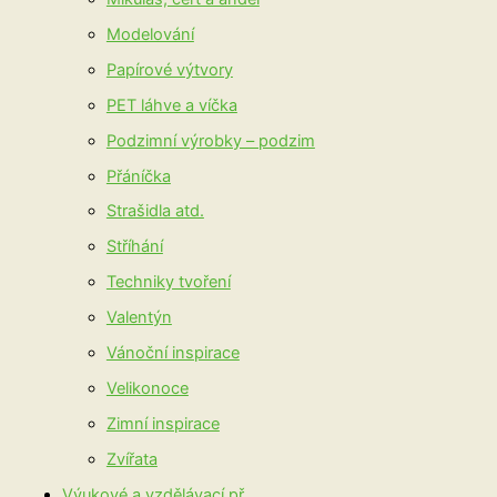
Modelování
Papírové výtvory
PET láhve a víčka
Podzimní výrobky – podzim
Přáníčka
Strašidla atd.
Stříhání
Techniky tvoření
Valentýn
Vánoční inspirace
Velikonoce
Zimní inspirace
Zvířata
Výukové a vzdělávací př.