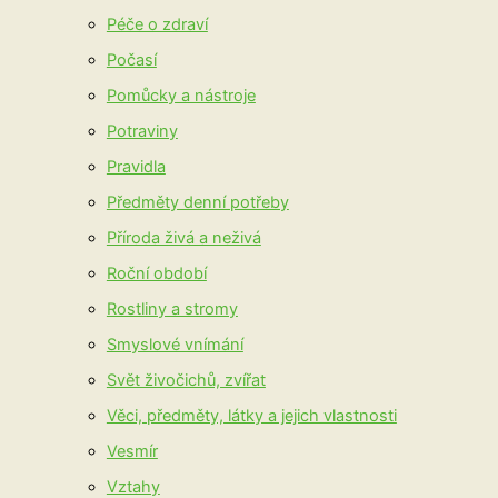
Péče o zdraví
Počasí
Pomůcky a nástroje
Potraviny
Pravidla
Předměty denní potřeby
Příroda živá a neživá
Roční období
Rostliny a stromy
Smyslové vnímání
Svět živočichů, zvířat
Věci, předměty, látky a jejich vlastnosti
Vesmír
Vztahy