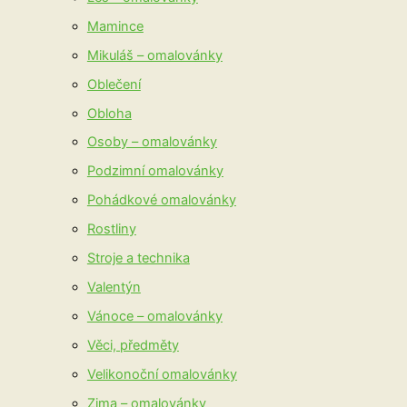
Mamince
Mikuláš – omalovánky
Oblečení
Obloha
Osoby – omalovánky
Podzimní omalovánky
Pohádkové omalovánky
Rostliny
Stroje a technika
Valentýn
Vánoce – omalovánky
Věci, předměty
Velikonoční omalovánky
Zima – omalovánky