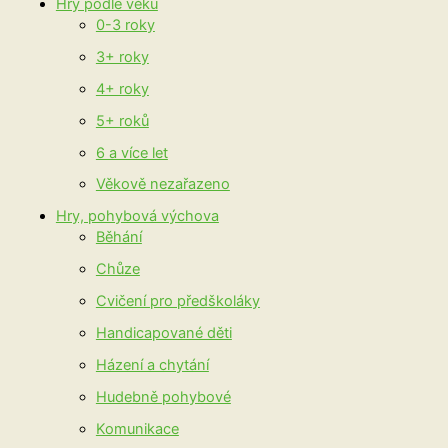
Hry podle věku
0-3 roky
3+ roky
4+ roky
5+ roků
6 a více let
Věkově nezařazeno
Hry, pohybová výchova
Běhání
Chůze
Cvičení pro předškoláky
Handicapované děti
Házení a chytání
Hudebně pohybové
Komunikace