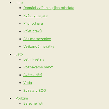
. Jaro
Domácí zvířata a jejich mláďata
Květiny na jaře
Příchod jara
Přílet ptáků
Sázíme sazenice
Velikonoční svátky
. Léto
Letní květiny
Poznáváme hmyz
Svátek dětí
Voda
Zvířata v ZOO
. Podzim
Barevné listí