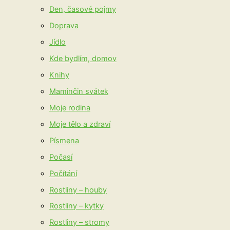
Den, časové pojmy
Doprava
Jídlo
Kde bydlím, domov
Knihy
Maminčin svátek
Moje rodina
Moje tělo a zdraví
Písmena
Počasí
Počítání
Rostliny – houby
Rostliny – kytky
Rostliny – stromy