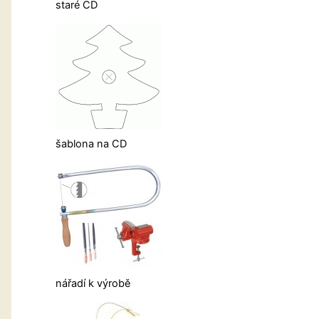
staré CD
šablona na CD
nářadí k výrobě