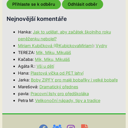
Nejnovější komentáře
Hanka
:
Jak to udělat, aby začátek školního roku
peněženku nebolel?
Miriam Kubičková (@KubickovaMiriam)
:
Vydry
TEREZA
:
Mik, Miku, Mikuláš
Kačaba
:
Mik, Miku, Mikuláš
Agáta R.
:
Vši u dětí
Hana
:
Plastová víčka od PET lahví
Jarka
:
Boby ZIPFY pro malé bobaříky i velké bobaře
Marešová
:
Dramatický přednes
pavla
:
Pracovní listy pro předškoláka
Petra M
:
Velikonoční nápady, tipy a tradice