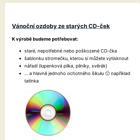
Vánoční ozdoby ze starých CD-ček
K výrobě budeme potřebovat:
staré, nepotřebné nebo poškozené CD-čka
šablonku stromečku, kterou si můžete vytisknout
nářadí (lupenková pilka, pilníky, svěrák)
… a hlavně jednoho ochotného šikulu 🙂 například
tatínka