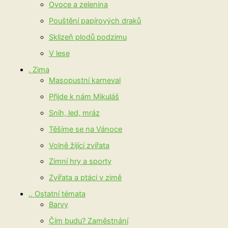
Ovoce a zelenina
Pouštění papírových draků
Sklizeň plodů podzimu
V lese
. Zima
Masopustní karneval
Přijde k nám Mikuláš
Sníh, led, mráz
Těšíme se na Vánoce
Volně žijící zvířata
Zimní hry a sporty
Zvířata a ptáci v zimě
.. Ostatní témata
Barvy
Čím budu? Zaměstnání