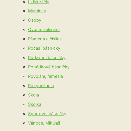
Lidské tělo
Maminka
Osoby
Ovoce, zelenina
Písmena a číslice
Počasí básničky
Podzimní básničky
Pohádkové básničky
Povolání, řemesla
Rozpočítadla
Škola
Školka
Sportovní básničky
Vánoce, Mikuláš