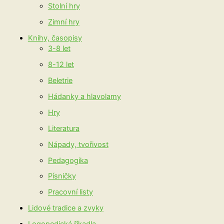
Stolní hry
Zimní hry
Knihy, časopisy
3-8 let
8-12 let
Beletrie
Hádanky a hlavolamy
Hry
Literatura
Nápady, tvořivost
Pedagogika
Písničky
Pracovní listy
Lidové tradice a zvyky