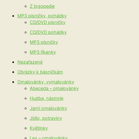
Z logopedie
MP3 písničky, pohádky
CD/DVD písničky
CD/DVD pohádky
MP3 písničky
MP3 říkanky
Nezařazené
Obrázky k básničkám
Omalovánky, vymalovánky
Abeceda – omalovánky
Hudba, nástroje
Jarní omalovánky
Jídlo, potraviny
Květinky
Les – omalovánky