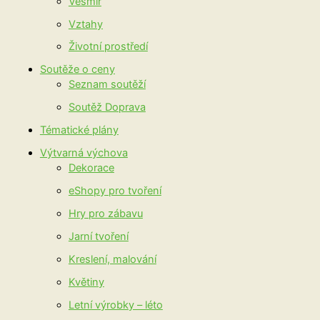
Vesmír
Vztahy
Životní prostředí
Soutěže o ceny
Seznam soutěží
Soutěž Doprava
Tématické plány
Výtvarná výchova
Dekorace
eShopy pro tvoření
Hry pro zábavu
Jarní tvoření
Kreslení, malování
Květiny
Letní výrobky – léto