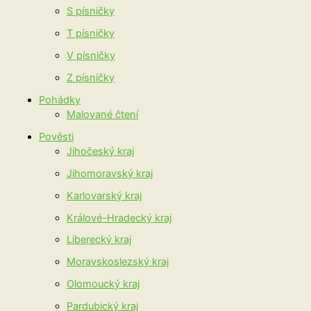
S písničky
T písničky
V písničky
Z písničky
Pohádky
Malované čtení
Pověsti
Jihočeský kraj
Jihomoravský kraj
Karlovarský kraj
Králové-Hradecký kraj
Liberecký kraj
Moravskoslezský kraj
Olomoucký kraj
Pardubický kraj