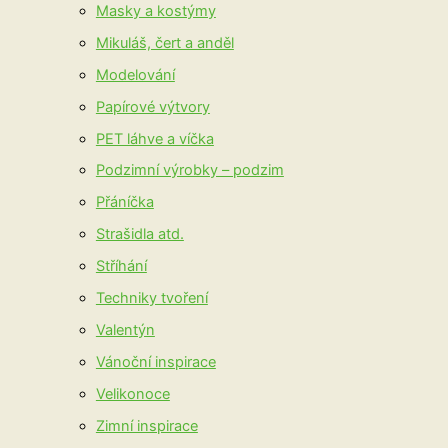
Masky a kostýmy
Mikuláš, čert a anděl
Modelování
Papírové výtvory
PET láhve a víčka
Podzimní výrobky – podzim
Přáníčka
Strašidla atd.
Stříhání
Techniky tvoření
Valentýn
Vánoční inspirace
Velikonoce
Zimní inspirace