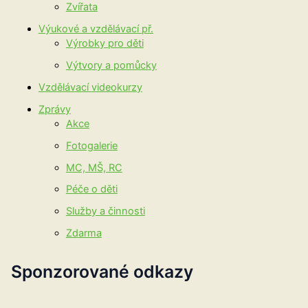
Zvířata
Výukové a vzdělávací př.
Výrobky pro děti
Výtvory a pomůcky
Vzdělávací videokurzy
Zprávy
Akce
Fotogalerie
MC, MŠ, RC
Péče o děti
Služby a činnosti
Zdarma
Sponzorované odkazy