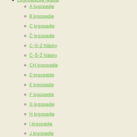
Logopedická říkadla
A logopedie
B logopedie
C logopedie
Č logopedie
C-S-Z hlásky
Č-Š-Ž hlásky
CH logopedie
D logopedie
E logopedie
F logopedie
G logopedie
H logopedie
I logopedie
J logopedie