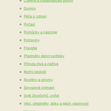
Číselné a matematické pojmy
Domov
Péče o zdraví
Počasí
Pomůcky a nástroje
Potraviny
Pravidla
Předměty denní potřeby
Příroda živá a neživá
Roční období
Rostliny a stromy
Smyslové vnímání
Svět živočichů, zvířat
Věci, předměty, látky a jejich vlastnosti