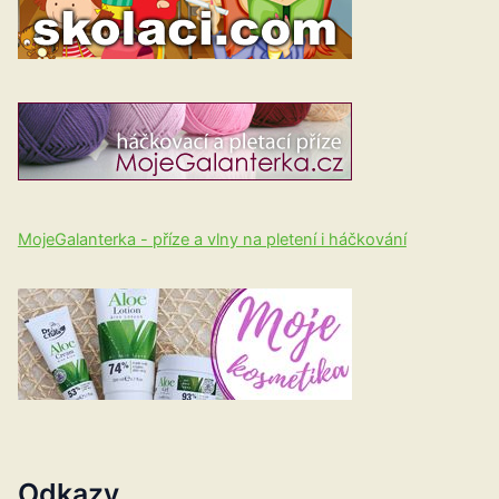
MojeGalanterka - příze a vlny na pletení i háčkování
Odkazy