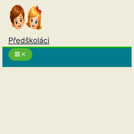
Přeskočit
na
obsah
Předškoláci
Hledat