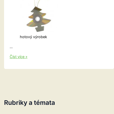
hotový výrobek
…
Vánoční
Číst více »
ozdoby
ze
starých
CD-
ček
Rubriky a témata