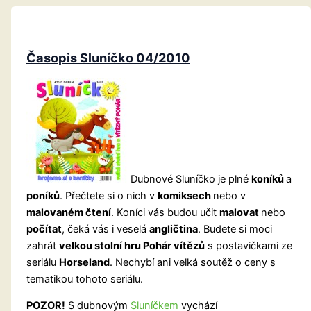
Časopis Sluníčko 04/2010
Dubnové Sluníčko je plné
koníků
a
poníků
. Přečtete si o nich v
komiksech
nebo v
malovaném čtení
. Koníci vás budou učit
malovat
nebo
počítat
, čeká vás i veselá
angličtina
. Budete si moci
zahrát
velkou stolní hru Pohár vítězů
s postavičkami ze
seriálu
Horseland
. Nechybí ani velká soutěž o ceny s
tematikou tohoto seriálu.
POZOR!
S dubnovým
Sluníčkem
vychází