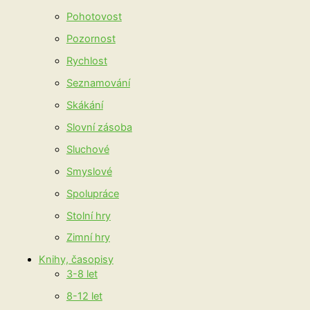
Pohotovost
Pozornost
Rychlost
Seznamování
Skákání
Slovní zásoba
Sluchové
Smyslové
Spolupráce
Stolní hry
Zimní hry
Knihy, časopisy
3-8 let
8-12 let