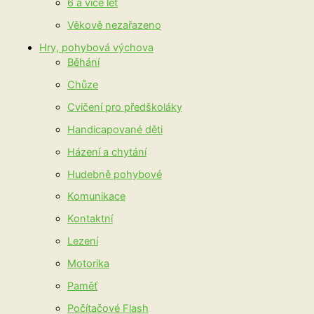
6 a více let
Věkově nezařazeno
Hry, pohybová výchova
Běhání
Chůze
Cvičení pro předškoláky
Handicapované děti
Házení a chytání
Hudebně pohybové
Komunikace
Kontaktní
Lezení
Motorika
Paměť
Počítačové Flash