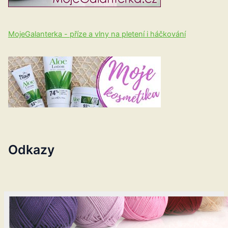
MojeGalanterka - příze a vlny na pletení i háčkování
Odkazy