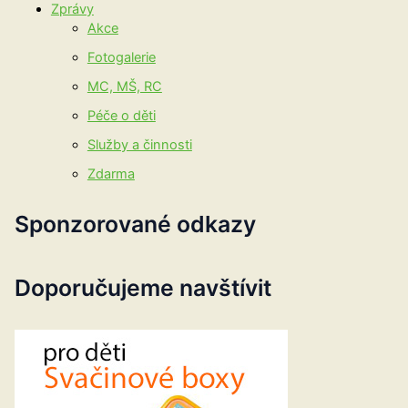
Zprávy
Akce
Fotogalerie
MC, MŠ, RC
Péče o děti
Služby a činnosti
Zdarma
Sponzorované odkazy
Doporučujeme navštívit