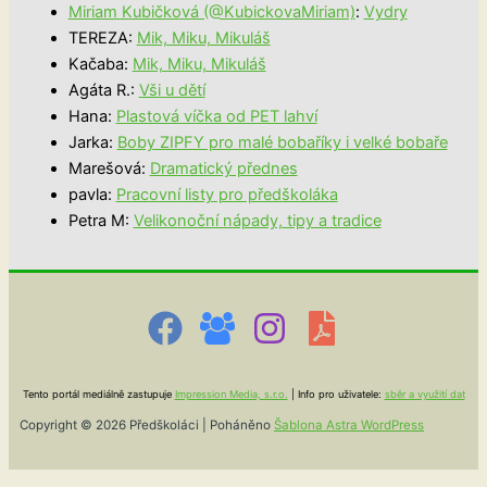
Miriam Kubičková (@KubickovaMiriam)
:
Vydry
TEREZA
:
Mik, Miku, Mikuláš
Kačaba
:
Mik, Miku, Mikuláš
Agáta R.
:
Vši u dětí
Hana
:
Plastová víčka od PET lahví
Jarka
:
Boby ZIPFY pro malé bobaříky i velké bobaře
Marešová
:
Dramatický přednes
pavla
:
Pracovní listy pro předškoláka
Petra M
:
Velikonoční nápady, tipy a tradice
Tento portál mediálně zastupuje
Impression Media, s.r.o.
| Info pro uživatele:
sběr a využití dat
Copyright © 2026 Předškoláci | Poháněno
Šablona Astra WordPress