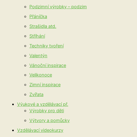
Podzimní výrobky – podzim
Přáníčka
Strašidla atd.
Stříhání
Techniky tvoření
Valentýn
Vánoční inspirace
Velikonoce
Zimní inspirace
Zvířata
Výukové a vzdělávací př.
Výrobky pro děti
Výtvory a pomůcky
Vzdělávací videokurzy