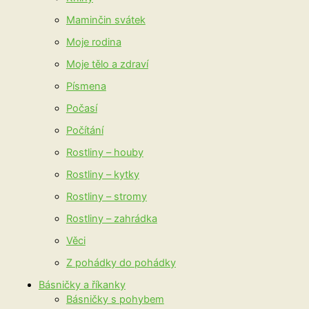
Maminčin svátek
Moje rodina
Moje tělo a zdraví
Písmena
Počasí
Počítání
Rostliny – houby
Rostliny – kytky
Rostliny – stromy
Rostliny – zahrádka
Věci
Z pohádky do pohádky
Básničky a říkanky
Básničky s pohybem