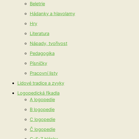
Beletrie
Hádanky a hlavolamy
Hry
Literatura
Nápady, tvořivost
Pedagogika
Písničky
Pracovní listy
Lidové tradice a zvyky
Logopedická říkadla
A logopedie
B logopedie
C logopedie
Č logopedie