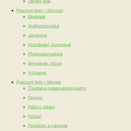
Zlínský kraj
Pracovní listy – činnosti
Ekologie
Grafomotorické
Jazykové
Poznávací, rozumové
Předmatematické
Smyslové, citové
Výtvarné
Pracovní listy – témata
Číselné a matematické pojmy
Domov
Péče o zdraví
Počasí
Pomůcky a nástroje