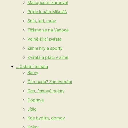
Masopustní karneval
Přijde k nám Mikuláš
Sníh, led, mráz
Těšíme se na Vánoce
Volně žijící zvířata
Zimní hry a sporty
Zvířata a ptáci v zimě
.. Ostatní témata
Barvy
Čím budu? Zaměstnání
Den, časové pojmy
Doprava
Jídlo
Kde bydlím, domov
Knihy