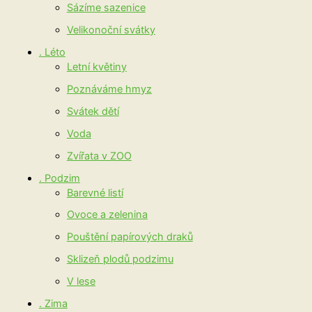
Sázíme sazenice
Velikonoční svátky
. Léto
Letní květiny
Poznáváme hmyz
Svátek dětí
Voda
Zvířata v ZOO
. Podzim
Barevné listí
Ovoce a zelenina
Pouštění papírových draků
Sklizeň plodů podzimu
V lese
. Zima