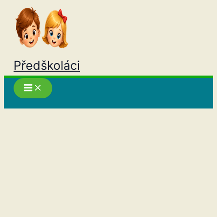
Přeskočit
na
obsah
Předškoláci
Hledat