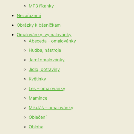
MP3 říkanky
Nezařazené
Obrázky k básničkám
Omalovánky, vymalovánky
Abeceda – omalovánky
Hudba, nástroje
Jarní omalovánky
Jídlo, potraviny
Květinky
Les – omalovánky
Mamince
Mikuláš – omalovánky
Oblečení
Obloha