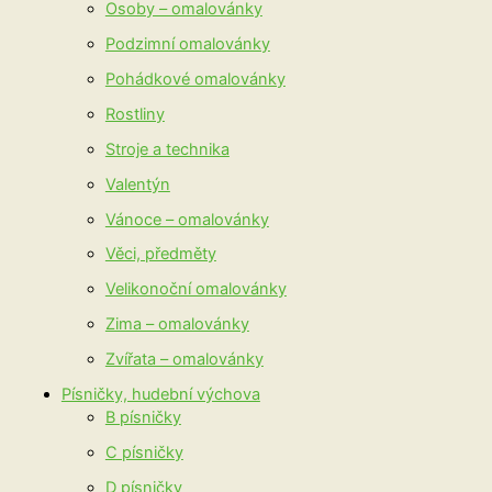
Osoby – omalovánky
Podzimní omalovánky
Pohádkové omalovánky
Rostliny
Stroje a technika
Valentýn
Vánoce – omalovánky
Věci, předměty
Velikonoční omalovánky
Zima – omalovánky
Zvířata – omalovánky
Písničky, hudební výchova
B písničky
C písničky
D písničky