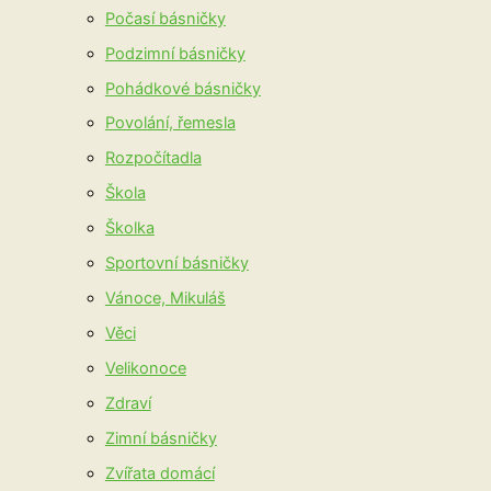
Počasí básničky
Podzimní básničky
Pohádkové básničky
Povolání, řemesla
Rozpočítadla
Škola
Školka
Sportovní básničky
Vánoce, Mikuláš
Věci
Velikonoce
Zdraví
Zimní básničky
Zvířata domácí