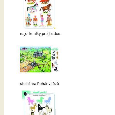
najdi koníky pro jezdce
stolní hra Pohár vítězů