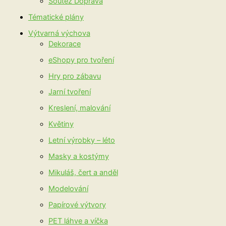
Soutěž Doprava
Tématické plány
Výtvarná výchova
Dekorace
eShopy pro tvoření
Hry pro zábavu
Jarní tvoření
Kreslení, malování
Květiny
Letní výrobky – léto
Masky a kostýmy
Mikuláš, čert a anděl
Modelování
Papírové výtvory
PET láhve a víčka