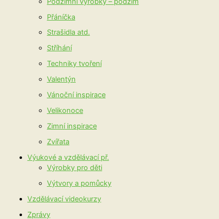
Podzimní výrobky – podzim
Přáníčka
Strašidla atd.
Stříhání
Techniky tvoření
Valentýn
Vánoční inspirace
Velikonoce
Zimní inspirace
Zvířata
Výukové a vzdělávací př.
Výrobky pro děti
Výtvory a pomůcky
Vzdělávací videokurzy
Zprávy