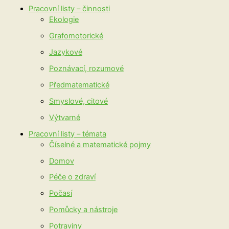
Pracovní listy – činnosti
Ekologie
Grafomotorické
Jazykové
Poznávací, rozumové
Předmatematické
Smyslové, citové
Výtvarné
Pracovní listy – témata
Číselné a matematické pojmy
Domov
Péče o zdraví
Počasí
Pomůcky a nástroje
Potraviny