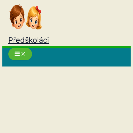
Přeskočit
na
obsah
Předškoláci
Hledat