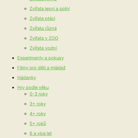
Zvířata lesní a polní
Zvířata ptáci
Zvířata různá
Zvířata v ZOO
Zvířata vodní
Experimenty a pokusy
Filmy pro děti a mládež
Hádanky
Hry podle věku
0-3 roky
3+ roky
4+ roky
5+ roků
6 a více let