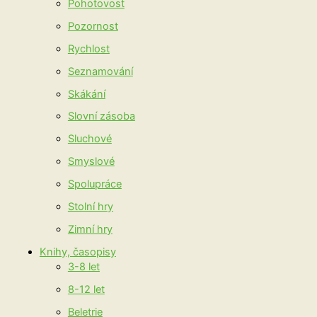
Pohotovost
Pozornost
Rychlost
Seznamování
Skákání
Slovní zásoba
Sluchové
Smyslové
Spolupráce
Stolní hry
Zimní hry
Knihy, časopisy
3-8 let
8-12 let
Beletrie