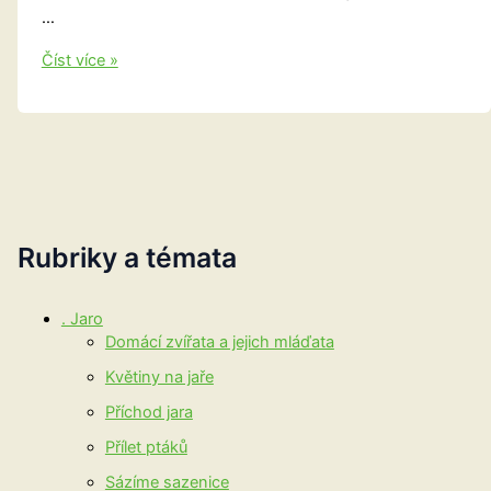
…
Nominujte
Číst více »
weby
do
ankety
Křišťálová
lupa
Rubriky a témata
. Jaro
Domácí zvířata a jejich mláďata
Květiny na jaře
Příchod jara
Přílet ptáků
Sázíme sazenice