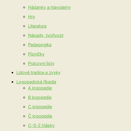
Hádanky a hlavolamy
Hry
Literatura
Nápady, tvořivost
Pedagogika
Písničky
Pracovní listy
Lidové tradice a zvyky
Logopedická říkadla
A logopedie
B logopedie
C logopedie
Č logopedie
C-S-Z hlásky