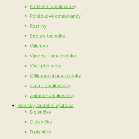
Podzimní omalovánky
Pohádkové omalovánky
Rostliny
Stroje a technika
Valentýn
Vánoce – omalovánky
Věci, předměty
Velikonoční omalovánky
Zima – omalovánky
Zvířata – omalovánky
Písničky, hudební výchova
B písničky
C písničky
D písničky