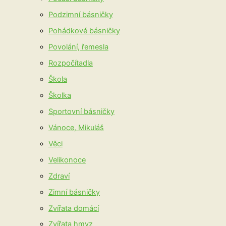
Podzimní básničky
Pohádkové básničky
Povolání, řemesla
Rozpočítadla
Škola
Školka
Sportovní básničky
Vánoce, Mikuláš
Věci
Velikonoce
Zdraví
Zimní básničky
Zvířata domácí
Zvířata hmyz