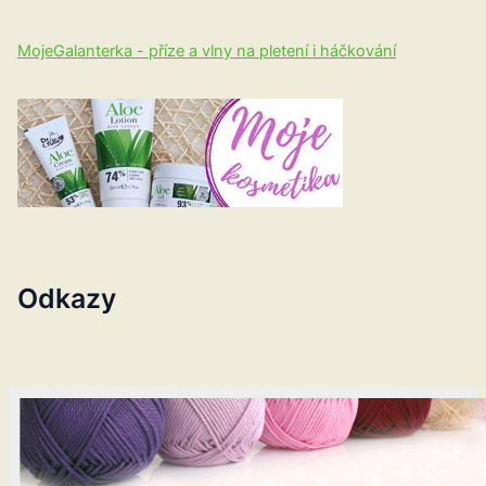
MojeGalanterka - příze a vlny na pletení i háčkování
Odkazy