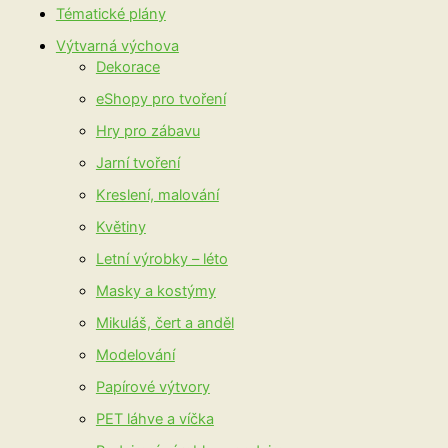
Tématické plány
Výtvarná výchova
Dekorace
eShopy pro tvoření
Hry pro zábavu
Jarní tvoření
Kreslení, malování
Květiny
Letní výrobky – léto
Masky a kostýmy
Mikuláš, čert a anděl
Modelování
Papírové výtvory
PET láhve a víčka