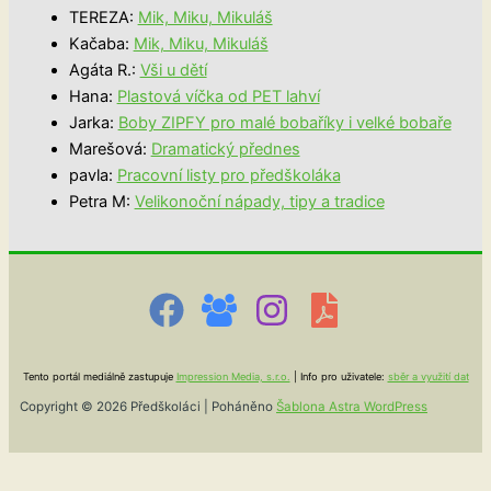
TEREZA
:
Mik, Miku, Mikuláš
Kačaba
:
Mik, Miku, Mikuláš
Agáta R.
:
Vši u dětí
Hana
:
Plastová víčka od PET lahví
Jarka
:
Boby ZIPFY pro malé bobaříky i velké bobaře
Marešová
:
Dramatický přednes
pavla
:
Pracovní listy pro předškoláka
Petra M
:
Velikonoční nápady, tipy a tradice
Tento portál mediálně zastupuje
Impression Media, s.r.o.
| Info pro uživatele:
sběr a využití dat
Copyright © 2026 Předškoláci | Poháněno
Šablona Astra WordPress