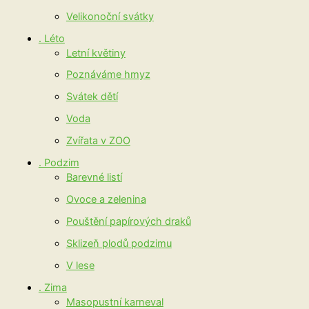
Velikonoční svátky
. Léto
Letní květiny
Poznáváme hmyz
Svátek dětí
Voda
Zvířata v ZOO
. Podzim
Barevné listí
Ovoce a zelenina
Pouštění papírových draků
Sklizeň plodů podzimu
V lese
. Zima
Masopustní karneval