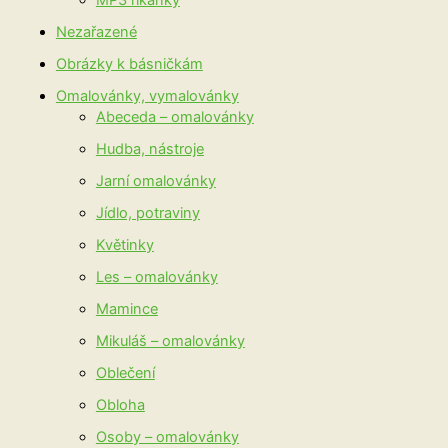
MP3 říkanky
Nezařazené
Obrázky k básničkám
Omalovánky, vymalovánky
Abeceda – omalovánky
Hudba, nástroje
Jarní omalovánky
Jídlo, potraviny
Květinky
Les – omalovánky
Mamince
Mikuláš – omalovánky
Oblečení
Obloha
Osoby – omalovánky