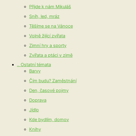
Přijde k nám Mikuláš
Sníh, led, mráz
Těšíme se na Vánoce
Volně žijící zvířata
Zimní hry a sporty
Zvířata a ptáci v zimě
.. Ostatní témata
Barvy
Čím budu? Zaměstnání
Den, časové pojmy
Doprava
Jídlo
Kde bydlím, domov
Knihy