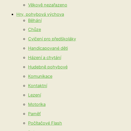
Věkově nezařazeno
Hry, pohybová výchova
Běhání
Chůze
Cvičení pro předškoláky
Handicapované děti
Házení a chytání
Hudebně pohybové
Komunikace
Kontaktní
Lezení
Motorika
Paměť
Počítačové Flash