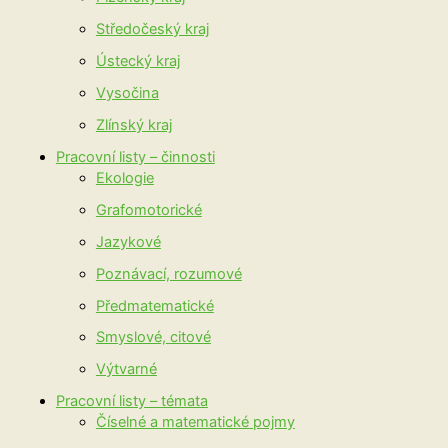
Středočeský kraj
Ústecký kraj
Vysočina
Zlínský kraj
Pracovní listy – činnosti
Ekologie
Grafomotorické
Jazykové
Poznávací, rozumové
Předmatematické
Smyslové, citové
Výtvarné
Pracovní listy – témata
Číselné a matematické pojmy