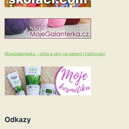
MojeGalanterka - příze a vlny na pletení i háčkování
Odkazy