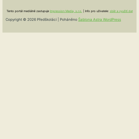
Tento portál mediálně zastupuje
Impression Media, s.r.o.
| Info pro uživatele:
sběr a využití dat
Copyright © 2026 Předškoláci | Poháněno
Šablona Astra WordPress