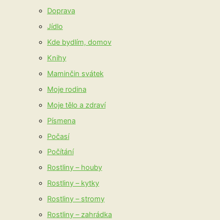
Doprava
Jídlo
Kde bydlím, domov
Knihy
Maminčin svátek
Moje rodina
Moje tělo a zdraví
Písmena
Počasí
Počítání
Rostliny – houby
Rostliny – kytky
Rostliny – stromy
Rostliny – zahrádka