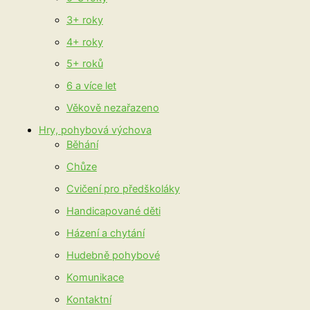
3+ roky
4+ roky
5+ roků
6 a více let
Věkově nezařazeno
Hry, pohybová výchova
Běhání
Chůze
Cvičení pro předškoláky
Handicapované děti
Házení a chytání
Hudebně pohybové
Komunikace
Kontaktní