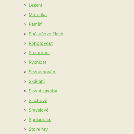
Lezení
Motorika
Paměť
Počítačové Flash
Pohotovost
Pozornost
Rychlost
Seznamování
Skákání
Slovní zásoba
Sluchové
Smyslové
Spolupráce
Stolní hry