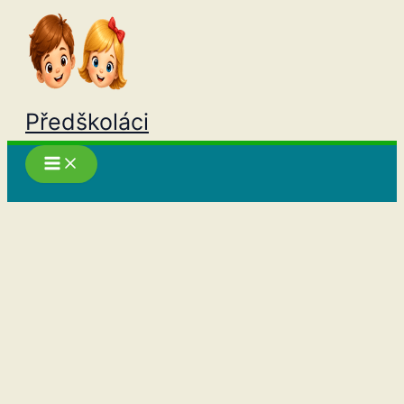
Přeskočit
na
obsah
Předškoláci
Hledat