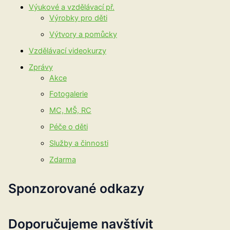
Výukové a vzdělávací př.
Výrobky pro děti
Výtvory a pomůcky
Vzdělávací videokurzy
Zprávy
Akce
Fotogalerie
MC, MŠ, RC
Péče o děti
Služby a činnosti
Zdarma
Sponzorované odkazy
Doporučujeme navštívit