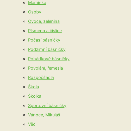
Maminka
Osoby
Ovoce, zelenina
Písmena a číslice
Počasí básničky
Podzimní básničky
Pohádkové básničky
Povolání, řemesla
Rozpočítadla
Škola
Školka
Sportovní básničky
Vánoce, Mikuláš
Věci