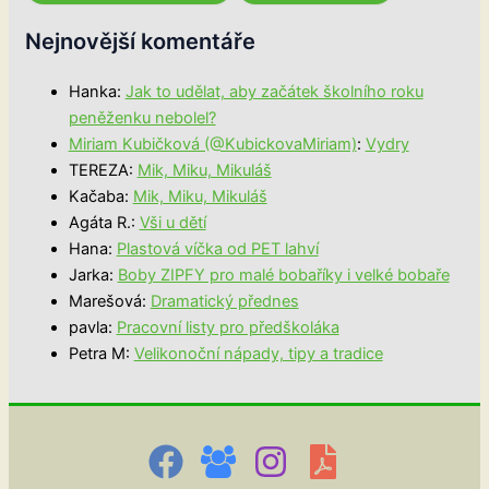
Nejnovější komentáře
Hanka
:
Jak to udělat, aby začátek školního roku
peněženku nebolel?
Miriam Kubičková (@KubickovaMiriam)
:
Vydry
TEREZA
:
Mik, Miku, Mikuláš
Kačaba
:
Mik, Miku, Mikuláš
Agáta R.
:
Vši u dětí
Hana
:
Plastová víčka od PET lahví
Jarka
:
Boby ZIPFY pro malé bobaříky i velké bobaře
Marešová
:
Dramatický přednes
pavla
:
Pracovní listy pro předškoláka
Petra M
:
Velikonoční nápady, tipy a tradice