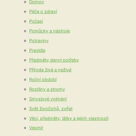
Domov
Péče o zdraví
Počasí
Pomůcky a nástroje
Potraviny
Pravidla
Předměty denní potřeby
Příroda živá a neživá
Roční období
Rostliny a stromy
Smyslové vnímání
Svět živočichů, zvířat
Věci, předměty, látky a jejich vlastnosti
Vesmír