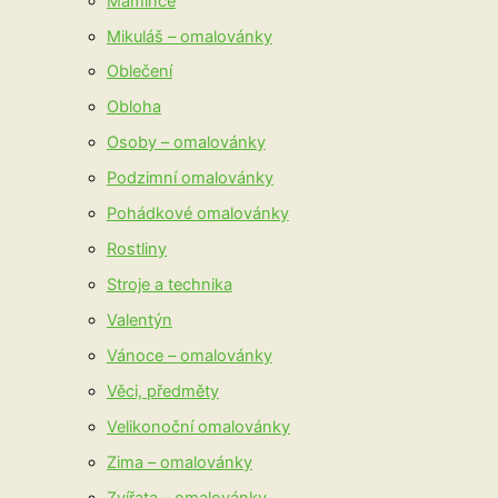
Mamince
Mikuláš – omalovánky
Oblečení
Obloha
Osoby – omalovánky
Podzimní omalovánky
Pohádkové omalovánky
Rostliny
Stroje a technika
Valentýn
Vánoce – omalovánky
Věci, předměty
Velikonoční omalovánky
Zima – omalovánky
Zvířata – omalovánky