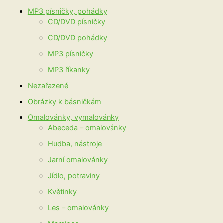
MP3 písničky, pohádky
CD/DVD písničky
CD/DVD pohádky
MP3 písničky
MP3 říkanky
Nezařazené
Obrázky k básničkám
Omalovánky, vymalovánky
Abeceda – omalovánky
Hudba, nástroje
Jarní omalovánky
Jídlo, potraviny
Květinky
Les – omalovánky