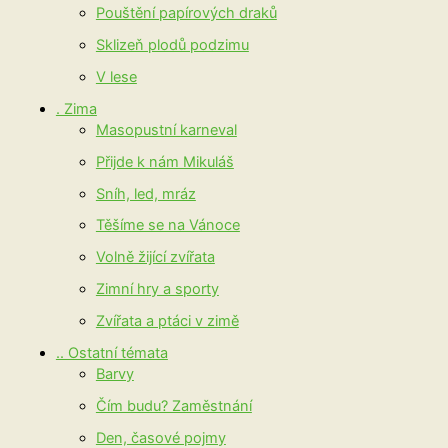
Pouštění papírových draků
Sklizeň plodů podzimu
V lese
. Zima
Masopustní karneval
Přijde k nám Mikuláš
Sníh, led, mráz
Těšíme se na Vánoce
Volně žijící zvířata
Zimní hry a sporty
Zvířata a ptáci v zimě
.. Ostatní témata
Barvy
Čím budu? Zaměstnání
Den, časové pojmy