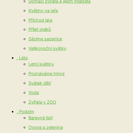
Domácí zvířata a jejich mláďata
Květiny na jaře
Příchod jara
Přílet ptáků
Sázíme sazenice
Velikonoční svátky
. Léto
Letní květiny
Poznáváme hmyz
Svátek dětí
Voda
Zvířata v ZOO
. Podzim
Barevné listí
Ovoce a zelenina