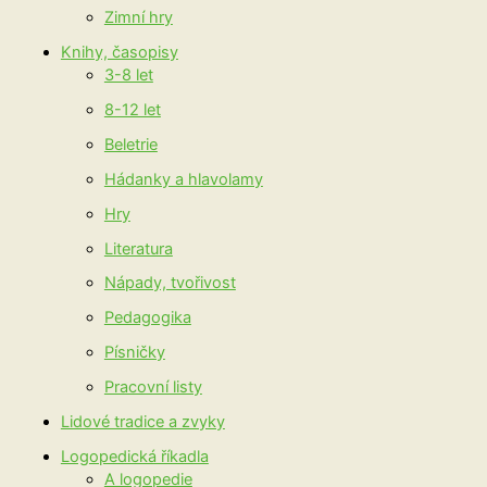
Zimní hry
Knihy, časopisy
3-8 let
8-12 let
Beletrie
Hádanky a hlavolamy
Hry
Literatura
Nápady, tvořivost
Pedagogika
Písničky
Pracovní listy
Lidové tradice a zvyky
Logopedická říkadla
A logopedie