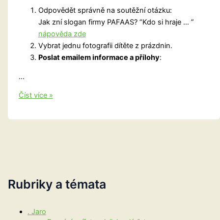
Odpovědět správně na soutěžní otázku:
Jak zní slogan firmy PAFAAS? “Kdo si hraje … ”
nápověda zde
Vybrat jednu fotografii dítěte z prázdnin.
Poslat emailem informace a přílohy
:
…
Soutěž:
Číst více »
Moje
prázdniny
Rubriky a témata
. Jaro