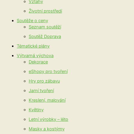
Vztahy
Životní prostředí
Soutěže o ceny
Seznam soutěží
Soutěž Doprava
Tématické plány
Výtvarná výchova
Dekorace
eShopy pro tvoření
Hry pro zábavu
Jarní tvoření
Kreslení, malování
Květiny
Letní výrobky – léto
Masky a kostýmy