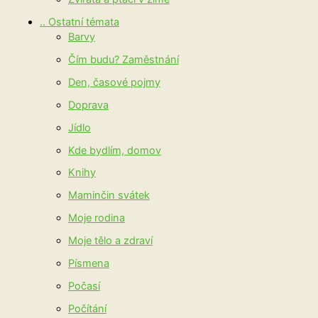
.. Ostatní témata
Barvy
Čím budu? Zaměstnání
Den, časové pojmy
Doprava
Jídlo
Kde bydlím, domov
Knihy
Maminčin svátek
Moje rodina
Moje tělo a zdraví
Písmena
Počasí
Počítání