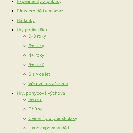
Experimenty a pokusy
Filmy pro děti a mládež
Hádanky
Hry podle věku
0-3 roky
3+ roky
4+ roky
5+ roků
6 a více let
Věkově nezařazeno
Hry, pohybová výchova
Běhání
Chůze
Cvičení pro předškoláky
Handicapované děti