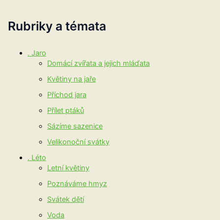
Rubriky a témata
. Jaro
Domácí zvířata a jejich mláďata
Květiny na jaře
Příchod jara
Přílet ptáků
Sázíme sazenice
Velikonoční svátky
. Léto
Letní květiny
Poznáváme hmyz
Svátek dětí
Voda