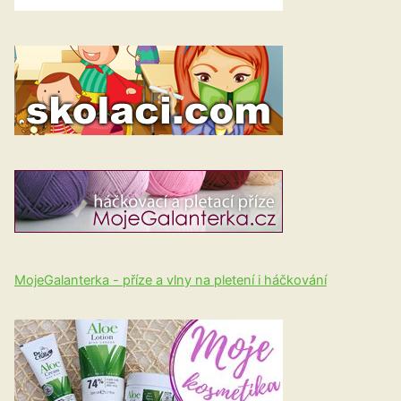
MojeGalanterka - příze a vlny na pletení i háčkování