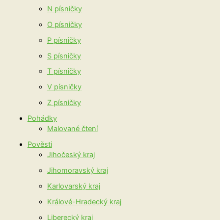
N písničky
O písničky
P písničky
S písničky
T písničky
V písničky
Z písničky
Pohádky
Malované čtení
Pověsti
Jihočeský kraj
Jihomoravský kraj
Karlovarský kraj
Králové-Hradecký kraj
Liberecký kraj