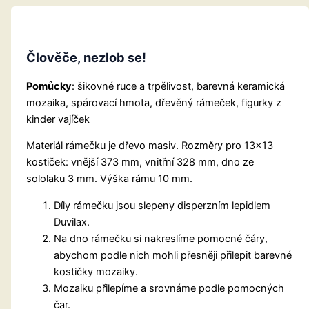
Člověče, nezlob se!
Pomůcky
: šikovné ruce a trpělivost, barevná keramická
mozaika, spárovací hmota, dřevěný rámeček, figurky z
kinder vajíček
Materiál rámečku je dřevo masiv. Rozměry pro 13×13
kostiček: vnější 373 mm, vnitřní 328 mm, dno ze
sololaku 3 mm. Výška rámu 10 mm.
Díly rámečku jsou slepeny disperzním lepidlem
Duvilax.
Na dno rámečku si nakreslíme pomocné čáry,
abychom podle nich mohli přesněji přilepit barevné
kostičky mozaiky.
Mozaiku přilepíme a srovnáme podle pomocných
čar.