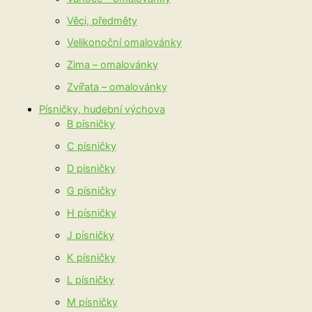
Věci, předměty
Velikonoční omalovánky
Zima – omalovánky
Zvířata – omalovánky
Písničky, hudební výchova
B písničky
C písničky
D písničky
G písničky
H písničky
J písničky
K písničky
L písničky
M písničky