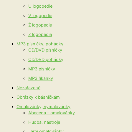
U logopedie
V logopedie
Ž logopedie
Z logopedie
MP3 písničky, pohádky
CD/DVD písničky
CD/DVD pohádky
MP3 písničky
MP3 říkanky
Nezařazené
Obrázky k básničkám
Omalovánky, vymalovánky
Abeceda – omalovánky
Hudba, nástroje
Jarní omalovánky