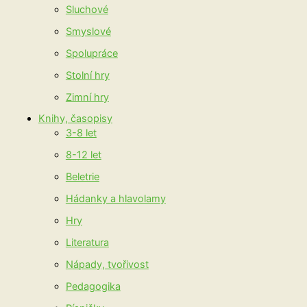
Sluchové
Smyslové
Spolupráce
Stolní hry
Zimní hry
Knihy, časopisy
3-8 let
8-12 let
Beletrie
Hádanky a hlavolamy
Hry
Literatura
Nápady, tvořivost
Pedagogika