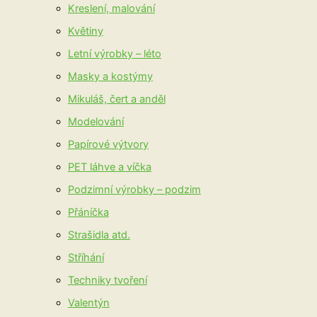
Kreslení, malování
Květiny
Letní výrobky – léto
Masky a kostýmy
Mikuláš, čert a anděl
Modelování
Papírové výtvory
PET láhve a víčka
Podzimní výrobky – podzim
Přáníčka
Strašidla atd.
Stříhání
Techniky tvoření
Valentýn