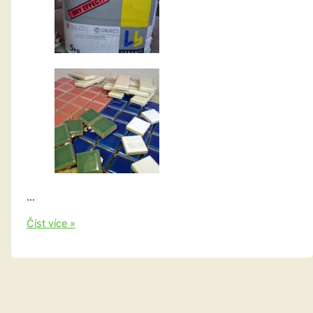
…
Člověče,
Číst více »
nezlob
se!