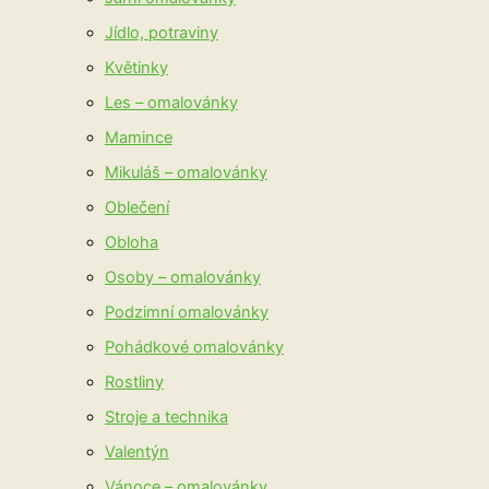
Jídlo, potraviny
Květinky
Les – omalovánky
Mamince
Mikuláš – omalovánky
Oblečení
Obloha
Osoby – omalovánky
Podzimní omalovánky
Pohádkové omalovánky
Rostliny
Stroje a technika
Valentýn
Vánoce – omalovánky