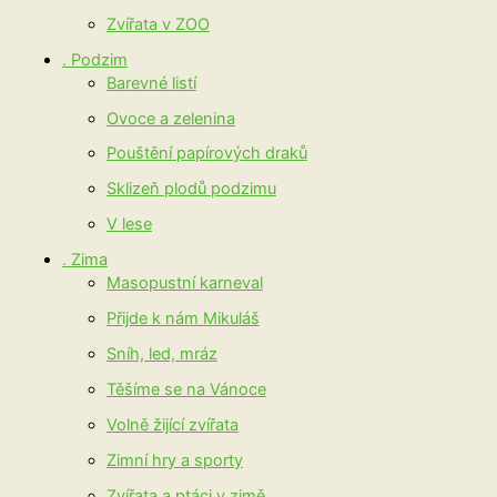
Zvířata v ZOO
. Podzim
Barevné listí
Ovoce a zelenina
Pouštění papírových draků
Sklizeň plodů podzimu
V lese
. Zima
Masopustní karneval
Přijde k nám Mikuláš
Sníh, led, mráz
Těšíme se na Vánoce
Volně žijící zvířata
Zimní hry a sporty
Zvířata a ptáci v zimě