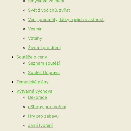
Smyslové vnímání
Svět živočichů, zvířat
Věci, předměty, látky a jejich vlastnosti
Vesmír
Vztahy
Životní prostředí
Soutěže o ceny
Seznam soutěží
Soutěž Doprava
Tématické plány
Výtvarná výchova
Dekorace
eShopy pro tvoření
Hry pro zábavu
Jarní tvoření