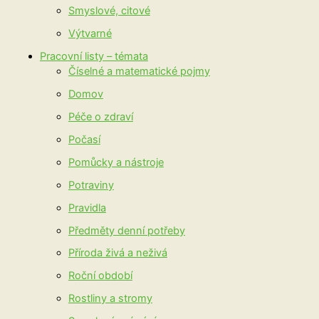
Smyslové, citové
Výtvarné
Pracovní listy – témata
Číselné a matematické pojmy
Domov
Péče o zdraví
Počasí
Pomůcky a nástroje
Potraviny
Pravidla
Předměty denní potřeby
Příroda živá a neživá
Roční období
Rostliny a stromy