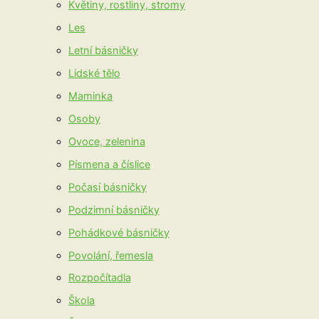
Květiny, rostliny, stromy
Les
Letní básničky
Lidské tělo
Maminka
Osoby
Ovoce, zelenina
Písmena a číslice
Počasí básničky
Podzimní básničky
Pohádkové básničky
Povolání, řemesla
Rozpočítadla
Škola