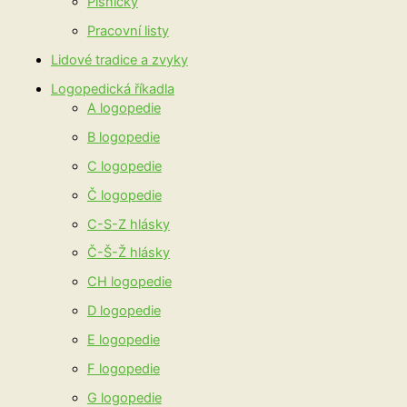
Písničky
Pracovní listy
Lidové tradice a zvyky
Logopedická říkadla
A logopedie
B logopedie
C logopedie
Č logopedie
C-S-Z hlásky
Č-Š-Ž hlásky
CH logopedie
D logopedie
E logopedie
F logopedie
G logopedie