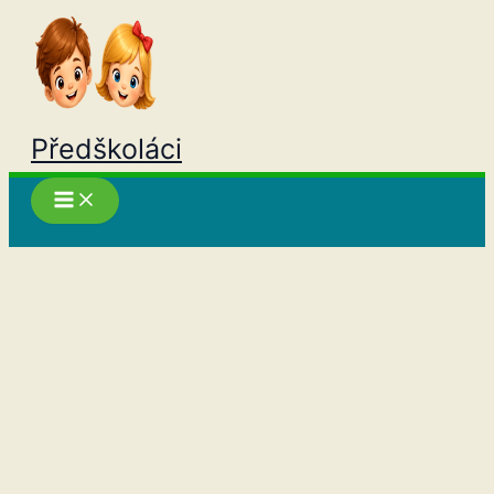
Přeskočit
na
obsah
Předškoláci
Hledat