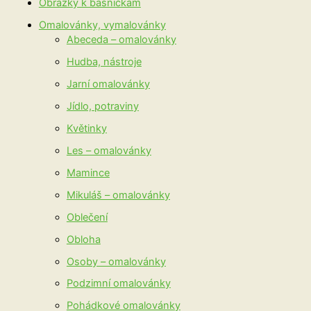
Obrázky k básničkám
Omalovánky, vymalovánky
Abeceda – omalovánky
Hudba, nástroje
Jarní omalovánky
Jídlo, potraviny
Květinky
Les – omalovánky
Mamince
Mikuláš – omalovánky
Oblečení
Obloha
Osoby – omalovánky
Podzimní omalovánky
Pohádkové omalovánky