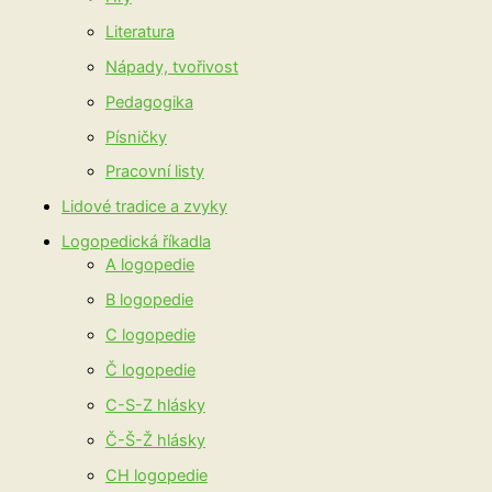
Literatura
Nápady, tvořivost
Pedagogika
Písničky
Pracovní listy
Lidové tradice a zvyky
Logopedická říkadla
A logopedie
B logopedie
C logopedie
Č logopedie
C-S-Z hlásky
Č-Š-Ž hlásky
CH logopedie