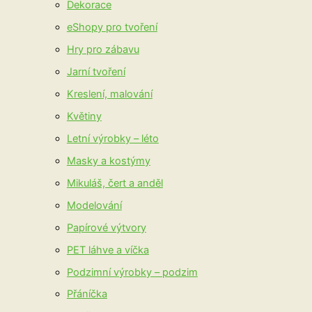
Dekorace
eShopy pro tvoření
Hry pro zábavu
Jarní tvoření
Kreslení, malování
Květiny
Letní výrobky – léto
Masky a kostýmy
Mikuláš, čert a anděl
Modelování
Papírové výtvory
PET láhve a víčka
Podzimní výrobky – podzim
Přáníčka