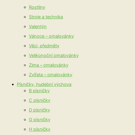
Rostliny
Stroje a technika
Valentýn
Vánoce – omalovánky
Věci, předměty
Velikonoční omalovánky
Zima – omalovánky
Zvířata – omalovánky
Písničky, hudební výchova
B písničky
C písničky
D písničky
G písničky
H písničky