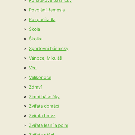
Pohádkové básničky
Povolání, řemesla
Rozpočítadla
Škola
Školka
Sportovní básničky
Vánoce, Mikuláš
Věci
Velikonoce
Zdraví
Zimní básničky
Zvířata domácí
Zvířata hmyz
Zvířata lesní a polní