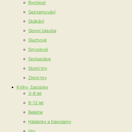
Rychlost
Seznamování
Skákání
Slovní zásoba
Sluchové
Smyslové
Spolupráce
Stolní hry
Zimní hry
Knihy, časopisy
3-8 let
8-12 let
Beletrie
Hádanky a hlavolamy
Hry