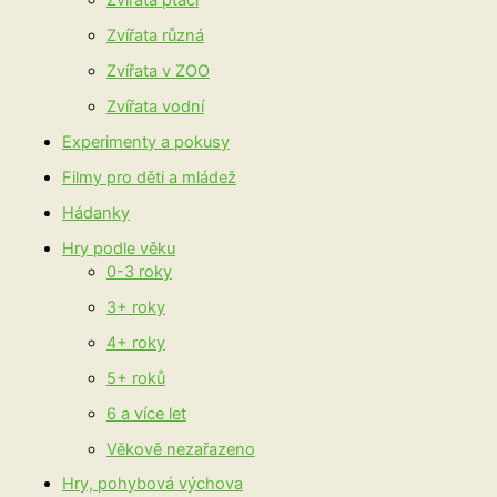
Zvířata ptáci
Zvířata různá
Zvířata v ZOO
Zvířata vodní
Experimenty a pokusy
Filmy pro děti a mládež
Hádanky
Hry podle věku
0-3 roky
3+ roky
4+ roky
5+ roků
6 a více let
Věkově nezařazeno
Hry, pohybová výchova