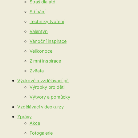
Strašidla atd.
Stříhání
Techniky tvoření
Valentýn
Vánoční inspirace
Velikonoce
Zimní inspirace
Zvířata
Výukové a vzdělávací př.
Výrobky pro děti
Výtvory a pomůcky
Vzdělávací videokurzy
Zprávy
Akce
Fotogalerie