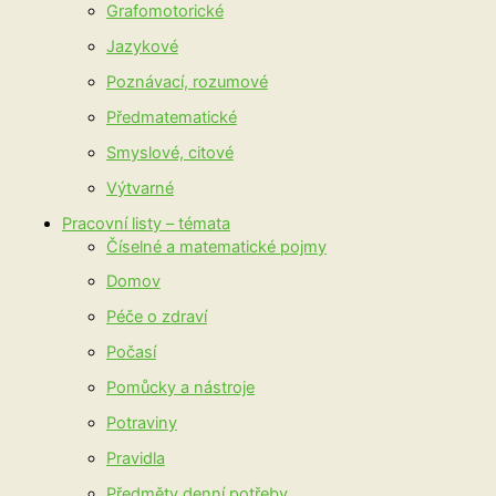
Grafomotorické
Jazykové
Poznávací, rozumové
Předmatematické
Smyslové, citové
Výtvarné
Pracovní listy – témata
Číselné a matematické pojmy
Domov
Péče o zdraví
Počasí
Pomůcky a nástroje
Potraviny
Pravidla
Předměty denní potřeby