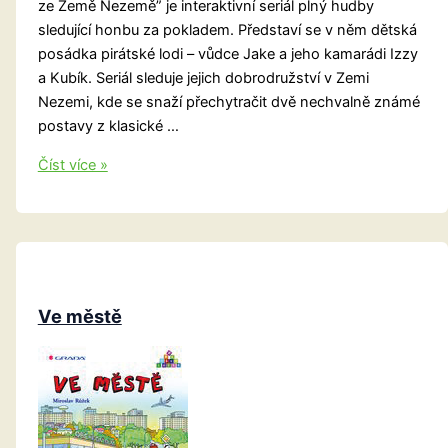
ze Země Nezemě” je interaktivní seriál plný hudby
sledující honbu za pokladem. Představí se v něm dětská
posádka pirátské lodi – vůdce Jake a jeho kamarádi Izzy
a Kubík. Seriál sleduje jejich dobrodružství v Zemi
Nezemi, kde se snaží přechytračit dvě nechvalně známé
postavy z klasické …
Jake
Číst více »
a
piráti
ze
Země
Nezemě
Ve městě