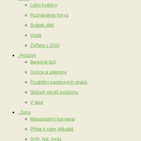
Letní květiny
Poznáváme hmyz
Svátek dětí
Voda
Zvířata v ZOO
. Podzim
Barevné listí
Ovoce a zelenina
Pouštění papírových draků
Sklizeň plodů podzimu
V lese
. Zima
Masopustní karneval
Přijde k nám Mikuláš
Sníh, led, mráz