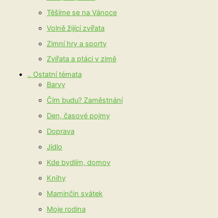
Těšíme se na Vánoce
Volně žijící zvířata
Zimní hry a sporty
Zvířata a ptáci v zimě
.. Ostatní témata
Barvy
Čím budu? Zaměstnání
Den, časové pojmy
Doprava
Jídlo
Kde bydlím, domov
Knihy
Maminčin svátek
Moje rodina