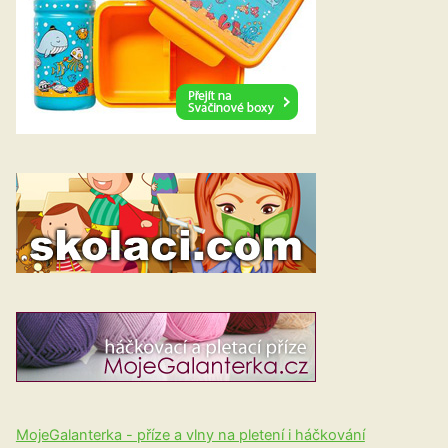
MojeGalanterka - příze a vlny na pletení i háčkování