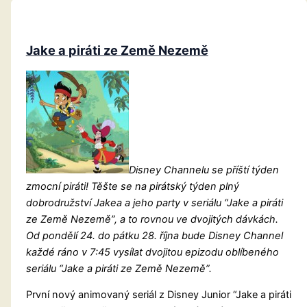
Jake a piráti ze Země Nezemě
Disney Channelu se příští týden
zmocní piráti! Těšte se na pirátský týden plný
dobrodružství Jakea a jeho party v seriálu “Jake a piráti
ze Země Nezemě”, a to rovnou ve dvojitých dávkách.
Od pondělí 24. do pátku 28. října bude Disney Channel
každé ráno v 7:45 vysílat dvojitou epizodu oblíbeného
seriálu “Jake a piráti ze Země Nezemě”.
První nový animovaný seriál z Disney Junior “Jake a piráti