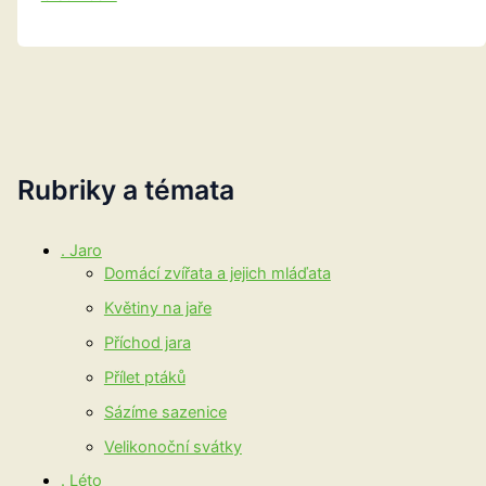
vodníků
od
rybníka
k
rybníku
Rubriky a témata
. Jaro
Domácí zvířata a jejich mláďata
Květiny na jaře
Příchod jara
Přílet ptáků
Sázíme sazenice
Velikonoční svátky
. Léto