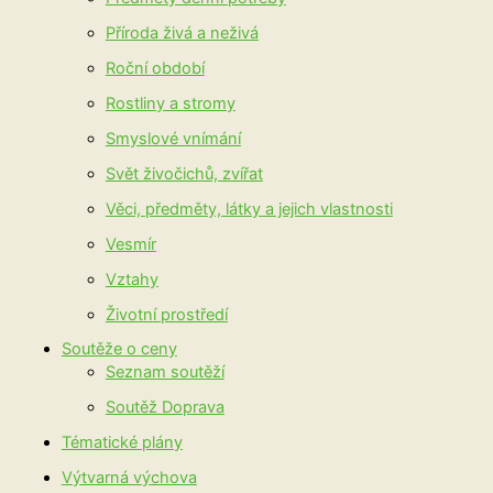
Příroda živá a neživá
Roční období
Rostliny a stromy
Smyslové vnímání
Svět živočichů, zvířat
Věci, předměty, látky a jejich vlastnosti
Vesmír
Vztahy
Životní prostředí
Soutěže o ceny
Seznam soutěží
Soutěž Doprava
Tématické plány
Výtvarná výchova