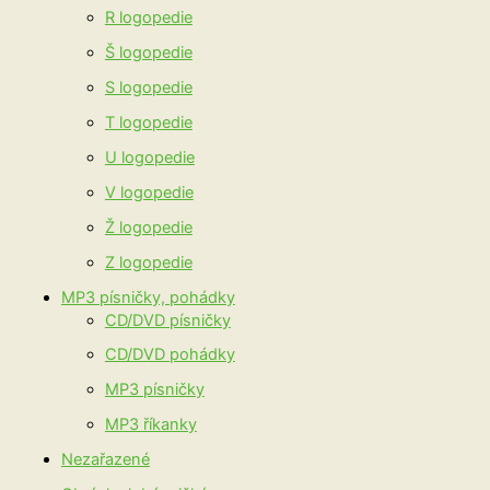
R logopedie
Š logopedie
S logopedie
T logopedie
U logopedie
V logopedie
Ž logopedie
Z logopedie
MP3 písničky, pohádky
CD/DVD písničky
CD/DVD pohádky
MP3 písničky
MP3 říkanky
Nezařazené