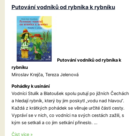
Putování vodníků od rybníka k rybníku
Putování vodníků od rybníka k
rybníku
Miroslav Krejča, Tereza Jelenová
Pohádky k usínání
Vodníci Stulík a Blatoušek spolu putují po jižních Čechách
a hledají rybník, který by jim poskytl „vodu nad hlavou“.
Každá z krátkých pohádek se věnuje určité části cesty.
Vypráví se v nich, co vodníci na svých cestách zažili, s
kým se setkali a co jim setkání přineslo. …
Putování
Číst více »