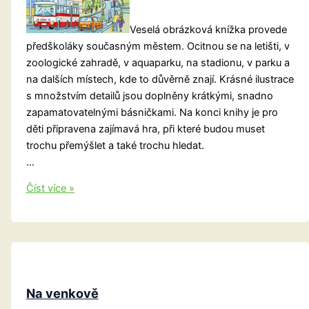
Veselá obrázková knížka provede
předškoláky současným městem. Ocitnou se na letišti, v
zoologické zahradě, v aquaparku, na stadionu, v parku a
na dalších místech, kde to důvěrně znají. Krásné ilustrace
s množstvím detailů jsou doplněny krátkými, snadno
zapamatovatelnými básničkami. Na konci knihy je pro
děti připravena zajímavá hra, při které budou muset
trochu přemýšlet a také trochu hledat.
…
Ve
Číst více »
městě
Na venkově