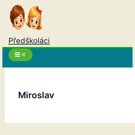
Přeskočit
na
obsah
Předškoláci
Hledat
Miroslav