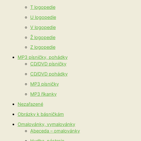
T logopedie
U logopedie
V logopedie
Ž logopedie
Z logopedie
MP3 písničky, pohádky
CD/DVD písničky
CD/DVD pohádky
MP3 písničky
MP3 říkanky
Nezařazené
Obrázky k básničkám
Omalovánky, vymalovánky
Abeceda – omalovánky
Hudba, nástroje