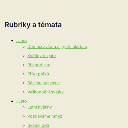
Rubriky a témata
. Jaro
Domácí zvířata a jejich mláďata
Květiny na jaře
Příchod jara
Přílet ptáků
Sázíme sazenice
Velikonoční svátky
. Léto
Letní květiny
Poznáváme hmyz
Svátek dětí