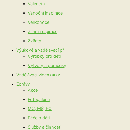
Valentýn
Vánoční inspirace
Velikonoce
Zimní inspirace
Zvířata
Výukové a vzdělávací př.
Výrobky pro děti
Výtvory a pomůcky
Vzdělávací videokurzy
Zprávy
Akce
Fotogalerie
MC, MŠ, RC
Péče o děti
Služby a činnosti