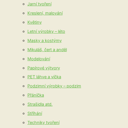
Jarní tvoření
Kreslení, malování
Květiny
Letní výrobky – léto
Masky a kostýmy
Mikuláš, čert a anděl
Modelování
Papírové výtvory
PET láhve a víčka
Podzimní výrobky – podzim
Přáníčka
Strašidla atd.
Stříhání
Techniky tvoření