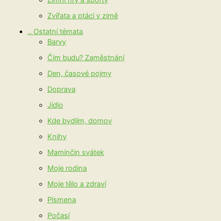
Zimní hry a sporty
Zvířata a ptáci v zimě
.. Ostatní témata
Barvy
Čím budu? Zaměstnání
Den, časové pojmy
Doprava
Jídlo
Kde bydlím, domov
Knihy
Maminčin svátek
Moje rodina
Moje tělo a zdraví
Písmena
Počasí