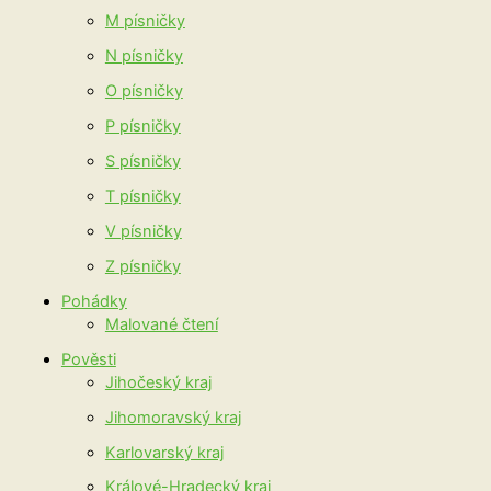
M písničky
N písničky
O písničky
P písničky
S písničky
T písničky
V písničky
Z písničky
Pohádky
Malované čtení
Pověsti
Jihočeský kraj
Jihomoravský kraj
Karlovarský kraj
Králové-Hradecký kraj