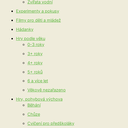
Zvířata vodní
Experimenty a pokusy
Filmy pro děti a mládež
Hádanky
Hry podle věku
0-3 roky
3+ roky
4+ roky
5+ roků
6 a více let
Věkově nezařazeno
Hry, pohybová výchova
Běhání
Chůze
Cvičení pro předškoláky