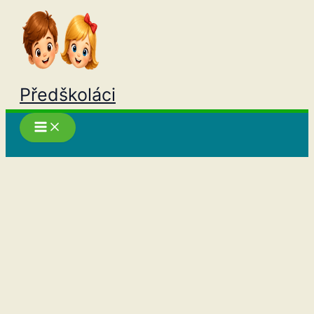
Přeskočit
na
obsah
Předškoláci
Hledat