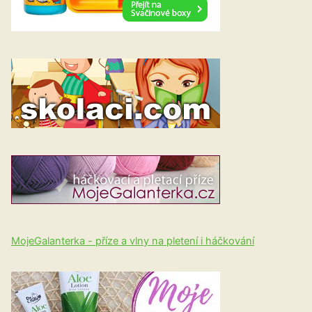
MojeGalanterka - příze a vlny na pletení i háčkování