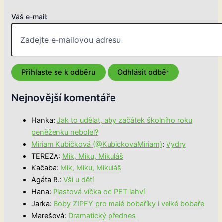
Váš e-mail:
Nejnovější komentáře
Hanka
:
Jak to udělat, aby začátek školního roku
peněženku nebolel?
Miriam Kubičková (@KubickovaMiriam)
:
Vydry
TEREZA
:
Mik, Miku, Mikuláš
Kačaba
:
Mik, Miku, Mikuláš
Agáta R.
:
Vši u dětí
Hana
:
Plastová víčka od PET lahví
Jarka
:
Boby ZIPFY pro malé bobaříky i velké bobaře
Marešová
:
Dramatický přednes