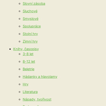
Slovní zásoba
Sluchové
Smyslové
Spolupráce
Stolní hry
Zimní hry
Knihy, časopisy
3-8 let
8-12 let
Beletrie
Hádanky a hlavolamy
Hry
Literatura
Nápady, tvořivost