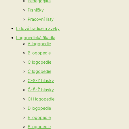
Pedagogika
Písničky
Pracovní listy
Lidové tradice a zvyky
Logopedická říkadla
A logopedie
B logopedie
C logopedie
Č logopedie
C-S-Z hlásky
Č-Š-Ž hlásky
CH logopedie
D logopedie
E logopedie
F logopedie