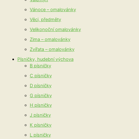
Vánoce – omalovánky
Věci, předměty
Velikonoční omalovánky
Zima – omalovánky
Zvířata – omalovánky
Písničky, hudební výchova
B písničky
C písničky
D písničky
G písničky
H písničky
J písničky
K písničky
L písničky