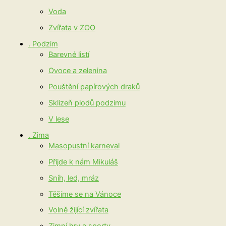
Voda
Zvířata v ZOO
. Podzim
Barevné listí
Ovoce a zelenina
Pouštění papírových draků
Sklizeň plodů podzimu
V lese
. Zima
Masopustní karneval
Přijde k nám Mikuláš
Sníh, led, mráz
Těšíme se na Vánoce
Volně žijící zvířata