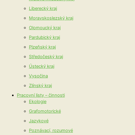
Liberecký kraj
Moravskoslezský kraj
Olomoucký kraj
Pardubický kraj
Plzeňský kraj
Středočeský kraj
Ústecký kraj
Vysočina
Zlínský kraj
Pracovní listy – činnosti
Ekologie
Grafomotorické
Jazykové
Poznávací, rozumové