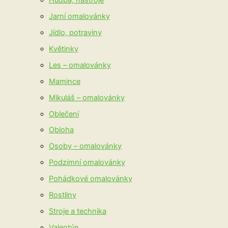
Jarní omalovánky
Jídlo, potraviny
Květinky
Les – omalovánky
Mamince
Mikuláš – omalovánky
Oblečení
Obloha
Osoby – omalovánky
Podzimní omalovánky
Pohádkové omalovánky
Rostliny
Stroje a technika
Valentýn