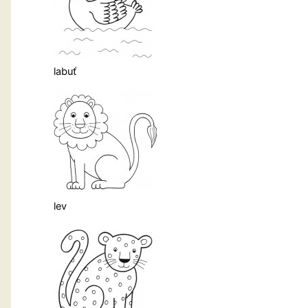
labuť
lev