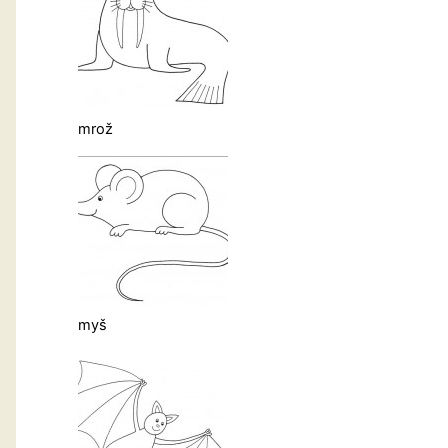
mrož
myš