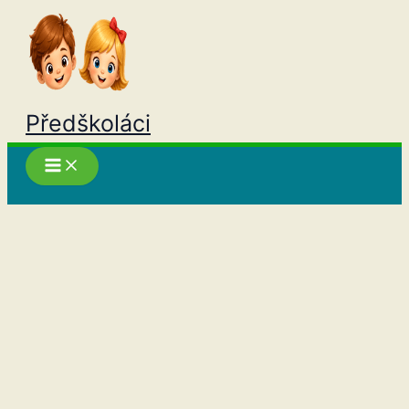
Přeskočit
na
obsah
Předškoláci
Hledat