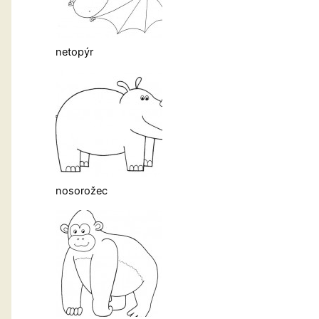
netopýr
nosorožec