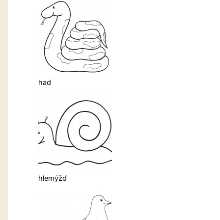
had
hlemýžď