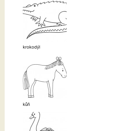
krokodýl
kůň