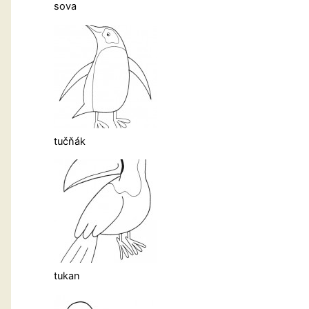
sova
tučňák
tukan