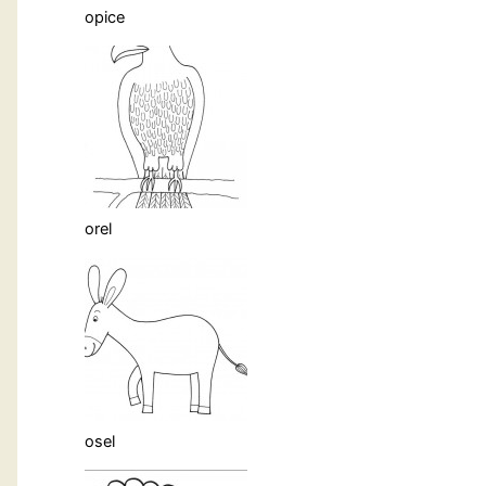
opice
orel
osel