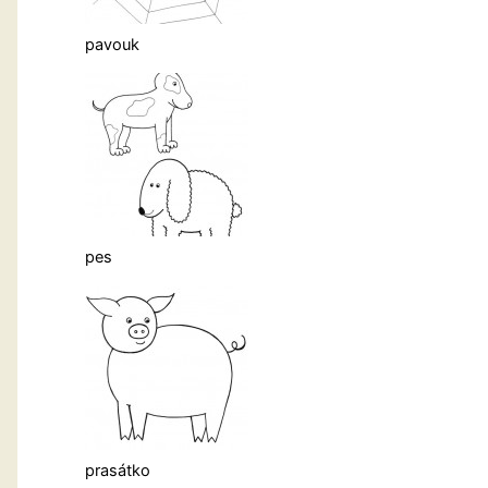
pavouk
pes
prasátko