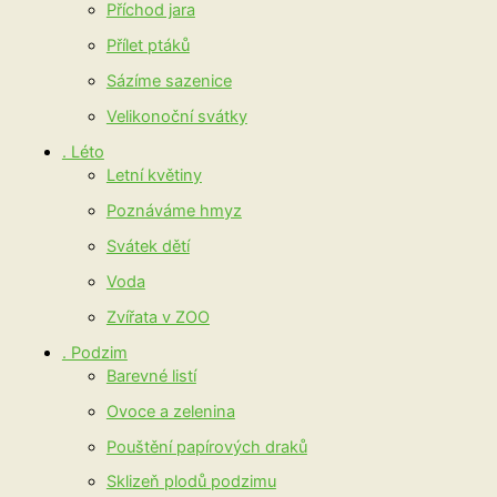
Příchod jara
Přílet ptáků
Sázíme sazenice
Velikonoční svátky
. Léto
Letní květiny
Poznáváme hmyz
Svátek dětí
Voda
Zvířata v ZOO
. Podzim
Barevné listí
Ovoce a zelenina
Pouštění papírových draků
Sklizeň plodů podzimu