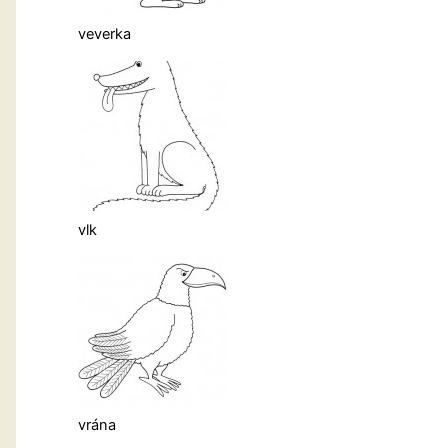
veverka
vlk
vrána