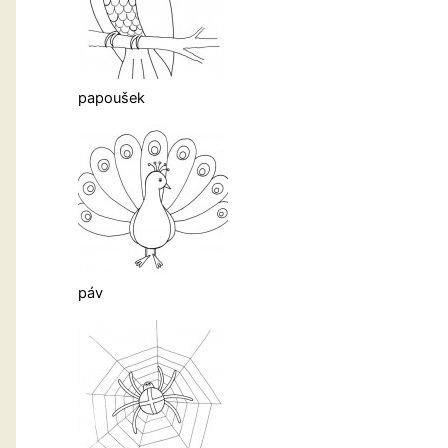
papoušek
páv