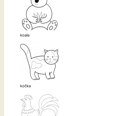
koala
kočka