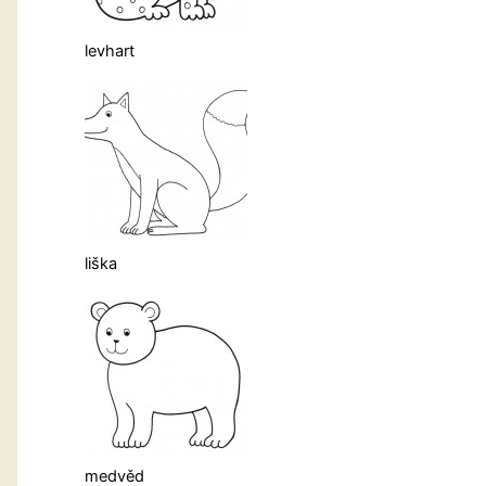
levhart
liška
medvěd