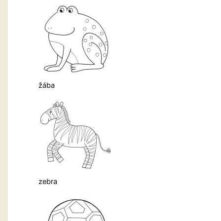
žába
zebra