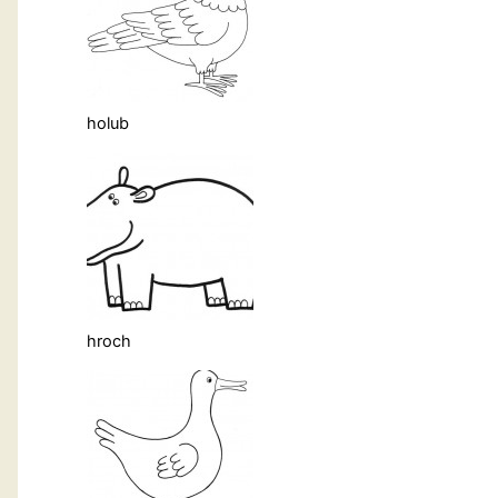
holub
hroch