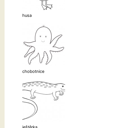
husa
chobotnice
ještěrka