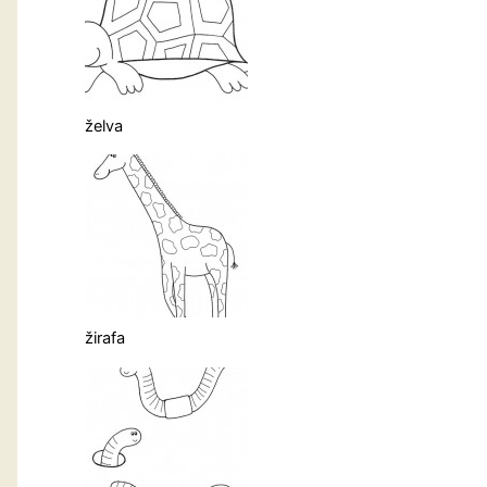
želva
žirafa