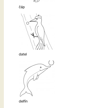
čáp
datel
delfín