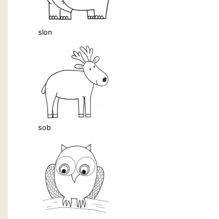
slon
sob