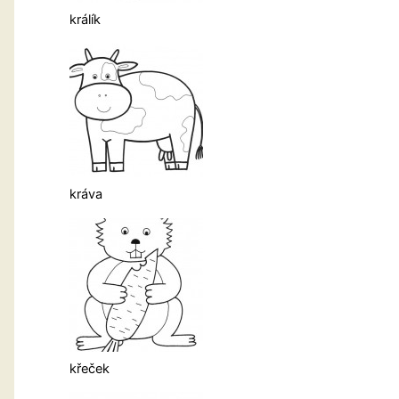
králík
kráva
křeček