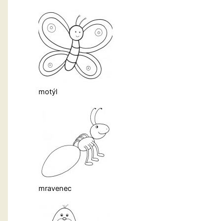
motýl
mravenec