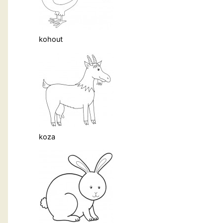
kohout
koza