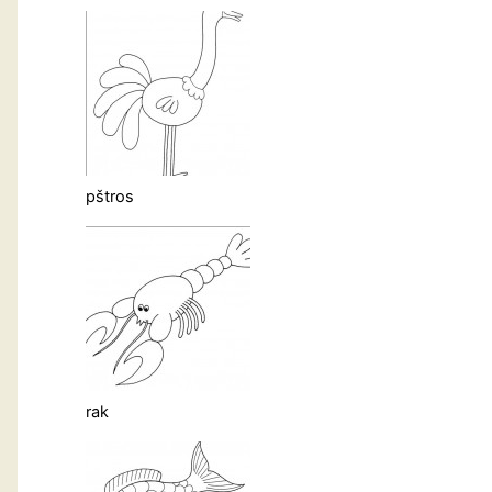
pštros
rak