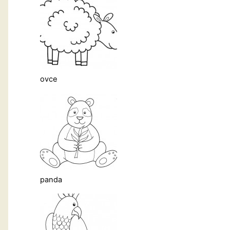
ovce
panda