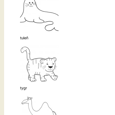
tuleň
tygr