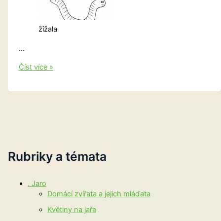
žížala
…
Zvířátka
Číst více »
A-
Ž
Rubriky a témata
. Jaro
Domácí zvířata a jejich mláďata
Květiny na jaře