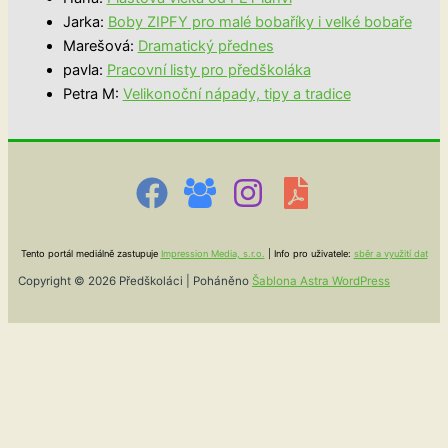
Jarka
:
Boby ZIPFY pro malé bobaříky i velké bobaře
Marešová
:
Dramatický přednes
pavla
:
Pracovní listy pro předškoláka
Petra M
:
Velikonoční nápady, tipy a tradice
Tento portál mediálně zastupuje
Impression Media, s.r.o.
| Info pro uživatele:
sběr a využití dat
Copyright © 2026 Předškoláci | Poháněno
Šablona Astra WordPress