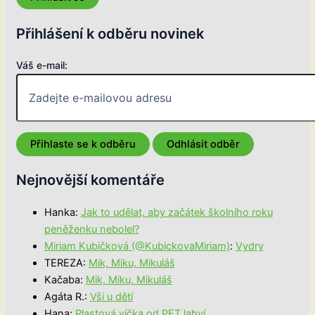
Přihlášení k odběru novinek
Váš e-mail:
Nejnovější komentáře
Hanka
:
Jak to udělat, aby začátek školního roku
peněženku nebolel?
Miriam Kubičková (@KubickovaMiriam)
:
Vydry
TEREZA
:
Mik, Miku, Mikuláš
Kačaba
:
Mik, Miku, Mikuláš
Agáta R.
:
Vši u dětí
Hana
:
Plastová víčka od PET lahví