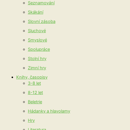
Seznamování
Skákání
Slovní zásoba
Sluchové
Smyslové
Spolupráce
Stolní hry
Zimní hry
Knihy, časopisy
3-8 let
8-12 let
Beletrie
Hádanky a hlavolamy
Hry
Literatura