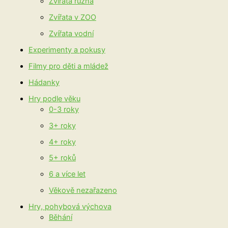
Zvířata různá
Zvířata v ZOO
Zvířata vodní
Experimenty a pokusy
Filmy pro děti a mládež
Hádanky
Hry podle věku
0-3 roky
3+ roky
4+ roky
5+ roků
6 a více let
Věkově nezařazeno
Hry, pohybová výchova
Běhání