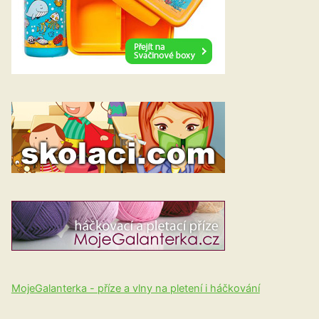
MojeGalanterka - příze a vlny na pletení i háčkování