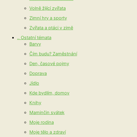
Volně žijící zvířata
Zimní hry a sporty
Zvířata a ptáci v zimě
.. Ostatní témata
Barvy
Čím budu? Zaměstnání
Den, časové pojmy
Doprava
Jídlo
Kde bydlím, domov
Knihy
Maminčin svátek
Moje rodina
Moje tělo a zdraví