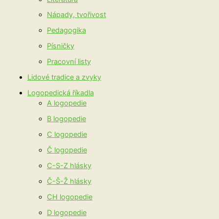
Nápady, tvořivost
Pedagogika
Písničky
Pracovní listy
Lidové tradice a zvyky
Logopedická říkadla
A logopedie
B logopedie
C logopedie
Č logopedie
C-S-Z hlásky
Č-Š-Ž hlásky
CH logopedie
D logopedie