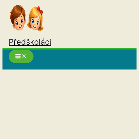
Přeskočit
na
obsah
Předškoláci
Hledat