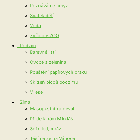
Poznáváme hmyz
Svátek dětí
Voda
Zvířata v ZOO
. Podzim
Barevné listí
Ovoce a zelenina
Pouštění papírových draků
Sklizeň plodů podzimu
V lese
. Zima
Masopustní karneval
Přijde k nám Mikuláš
Sníh, led, mráz
Těšíme se na Vánoce