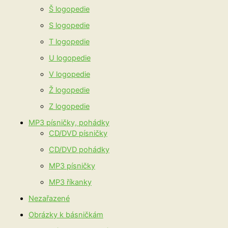
Š logopedie
S logopedie
T logopedie
U logopedie
V logopedie
Ž logopedie
Z logopedie
MP3 písničky, pohádky
CD/DVD písničky
CD/DVD pohádky
MP3 písničky
MP3 říkanky
Nezařazené
Obrázky k básničkám