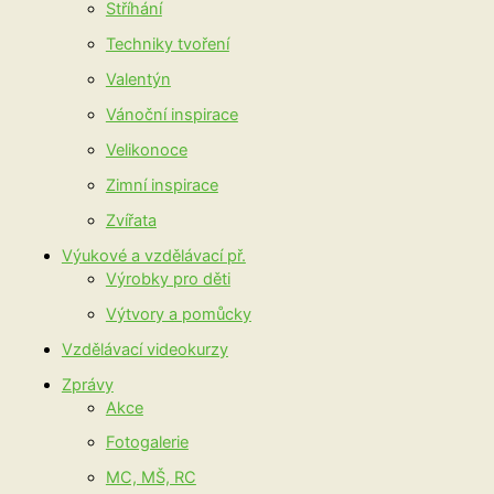
Stříhání
Techniky tvoření
Valentýn
Vánoční inspirace
Velikonoce
Zimní inspirace
Zvířata
Výukové a vzdělávací př.
Výrobky pro děti
Výtvory a pomůcky
Vzdělávací videokurzy
Zprávy
Akce
Fotogalerie
MC, MŠ, RC