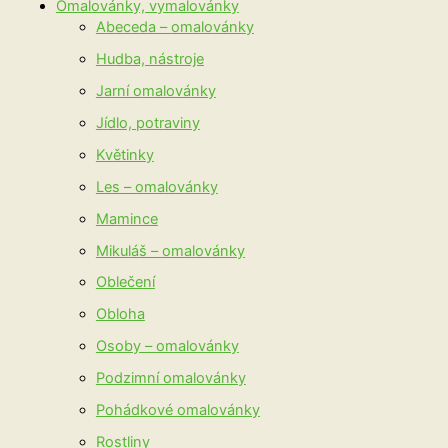
Omalovánky, vymalovánky
Abeceda – omalovánky
Hudba, nástroje
Jarní omalovánky
Jídlo, potraviny
Květinky
Les – omalovánky
Mamince
Mikuláš – omalovánky
Oblečení
Obloha
Osoby – omalovánky
Podzimní omalovánky
Pohádkové omalovánky
Rostliny