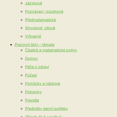
Jazykové
Poznávací, rozumové
Předmatematické
Smyslové, citové
Výtvarné
Pracovní listy – témata
Číselné a matematické pojmy
Domov
Péče o zdraví
Počasí
Pomůcky a nástroje
Potraviny
Pravidla
Předměty denní potřeby
Příroda živá a neživá