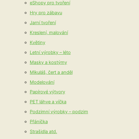
eShopy pro tvoření
Hry pro zábavu
Jarní tvoření
Kreslení, malování
Květiny
Letní výrobky – léto
Masky a kostýmy
Mikuláš, čert a anděl
Modelování
Papírové výtvory
PET láhve a víčka
Podzimní výrobky – podzim
Přáníčka
Strašidla atd.