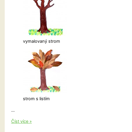
vymalovaný strom
strom s listím
…
Podzimní
Číst více »
šablony