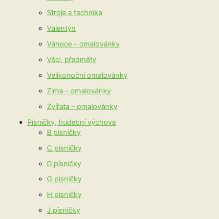
Stroje a technika
Valentýn
Vánoce – omalovánky
Věci, předměty
Velikonoční omalovánky
Zima – omalovánky
Zvířata – omalovánky
Písničky, hudební výchova
B písničky
C písničky
D písničky
G písničky
H písničky
J písničky