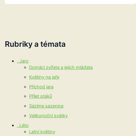
–
strom
Rubriky a témata
. Jaro
Domácí zvířata a jejich mláďata
Květiny na jaře
Příchod jara
Přílet ptáků
Sázíme sazenice
Velikonoční svátky
. Léto
Letní květiny