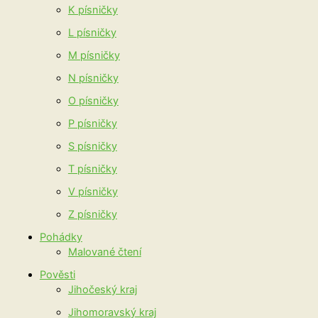
K písničky
L písničky
M písničky
N písničky
O písničky
P písničky
S písničky
T písničky
V písničky
Z písničky
Pohádky
Malované čtení
Pověsti
Jihočeský kraj
Jihomoravský kraj