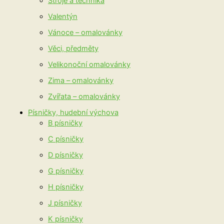
Stroje a technika
Valentýn
Vánoce – omalovánky
Věci, předměty
Velikonoční omalovánky
Zima – omalovánky
Zvířata – omalovánky
Písničky, hudební výchova
B písničky
C písničky
D písničky
G písničky
H písničky
J písničky
K písničky