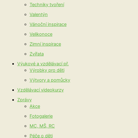
Techniky tvoření
Valentýn
Vánoční inspirace
Velikonoce
Zimní inspirace
Zvířata
Výukové a vzdělávací př.
Výrobky pro děti
Výtvory a pomůcky
Vzdělávací videokurzy
Zprávy
Akce
Fotogalerie
MC, MŠ, RC
Péče o děti