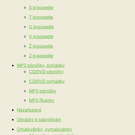
S logopedie
T logopedie
U logopedie
V logopedie
Ž logopedie
Z logopedie
MP3 písničky, pohádky
CD/DVD písničky
CD/DVD pohádky
MP3 písničky
MP3 říkanky
Nezařazené
Obrázky k básničkám
Omalovánky, vymalovánky