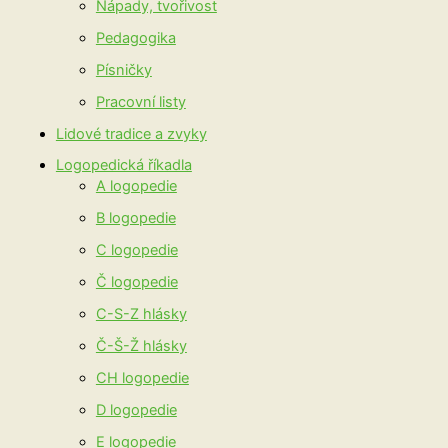
Nápady, tvořivost
Pedagogika
Písničky
Pracovní listy
Lidové tradice a zvyky
Logopedická říkadla
A logopedie
B logopedie
C logopedie
Č logopedie
C-S-Z hlásky
Č-Š-Ž hlásky
CH logopedie
D logopedie
E logopedie