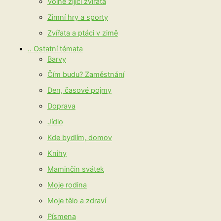
Volně žijící zvířata
Zimní hry a sporty
Zvířata a ptáci v zimě
.. Ostatní témata
Barvy
Čím budu? Zaměstnání
Den, časové pojmy
Doprava
Jídlo
Kde bydlím, domov
Knihy
Maminčin svátek
Moje rodina
Moje tělo a zdraví
Písmena