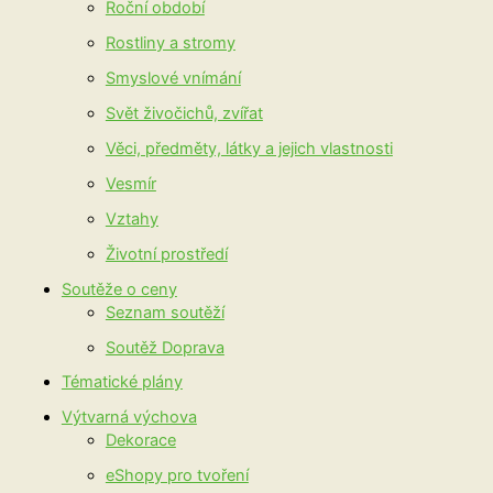
Roční období
Rostliny a stromy
Smyslové vnímání
Svět živočichů, zvířat
Věci, předměty, látky a jejich vlastnosti
Vesmír
Vztahy
Životní prostředí
Soutěže o ceny
Seznam soutěží
Soutěž Doprava
Tématické plány
Výtvarná výchova
Dekorace
eShopy pro tvoření