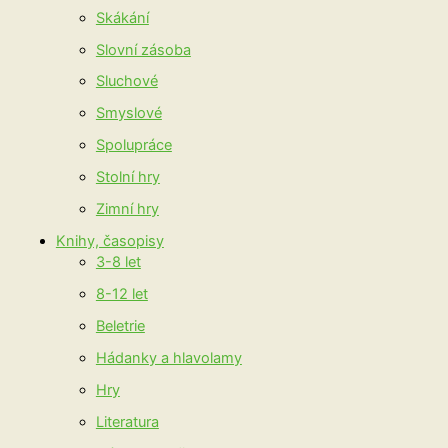
Skákání
Slovní zásoba
Sluchové
Smyslové
Spolupráce
Stolní hry
Zimní hry
Knihy, časopisy
3-8 let
8-12 let
Beletrie
Hádanky a hlavolamy
Hry
Literatura