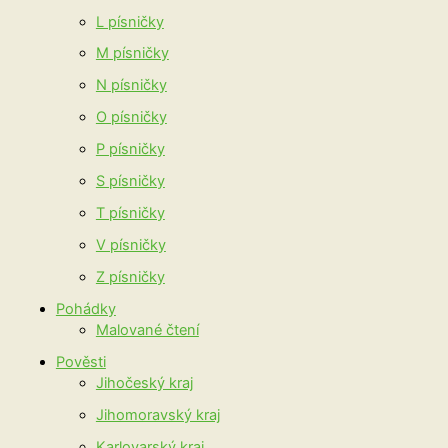
L písničky
M písničky
N písničky
O písničky
P písničky
S písničky
T písničky
V písničky
Z písničky
Pohádky
Malované čtení
Pověsti
Jihočeský kraj
Jihomoravský kraj
Karlovarský kraj