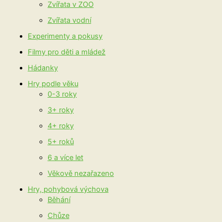
Zvířata v ZOO
Zvířata vodní
Experimenty a pokusy
Filmy pro děti a mládež
Hádanky
Hry podle věku
0-3 roky
3+ roky
4+ roky
5+ roků
6 a více let
Věkově nezařazeno
Hry, pohybová výchova
Běhání
Chůze