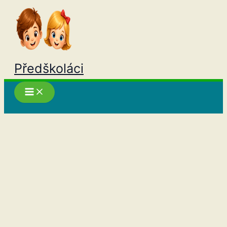
Přeskočit
na
obsah
Předškoláci
Hledat