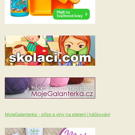
MojeGalanterka - příze a vlny na pletení i háčkování