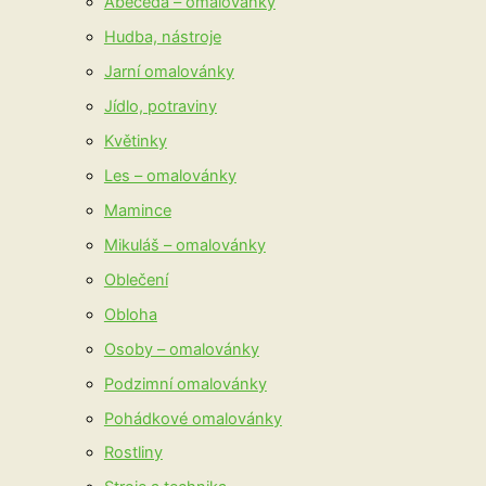
Abeceda – omalovánky
Hudba, nástroje
Jarní omalovánky
Jídlo, potraviny
Květinky
Les – omalovánky
Mamince
Mikuláš – omalovánky
Oblečení
Obloha
Osoby – omalovánky
Podzimní omalovánky
Pohádkové omalovánky
Rostliny