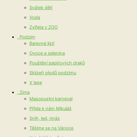
Svátek dětí
Voda
Zvířata v ZOO
. Podzim
Barevné listí
Ovoce a zelenina
Pouštění papírových draků
Sklizeň plodů podzimu
V lese
. Zima
Masopustní karneval
Přijde k nám Mikuláš
Sníh, led, mráz
Těšíme se na Vánoce