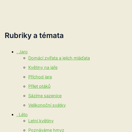
Rubriky a témata
. Jaro
Domácí zvířata a jejich mláďata
Květiny na jaře
Příchod jara
Přílet ptáků
Sázíme sazenice
Velikonoční svátky
. Léto
Letní květiny
Poznáváme hmyz