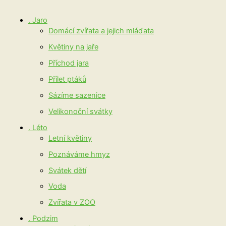
. Jaro
Domácí zvířata a jejich mláďata
Květiny na jaře
Příchod jara
Přílet ptáků
Sázíme sazenice
Velikonoční svátky
. Léto
Letní květiny
Poznáváme hmyz
Svátek dětí
Voda
Zvířata v ZOO
. Podzim