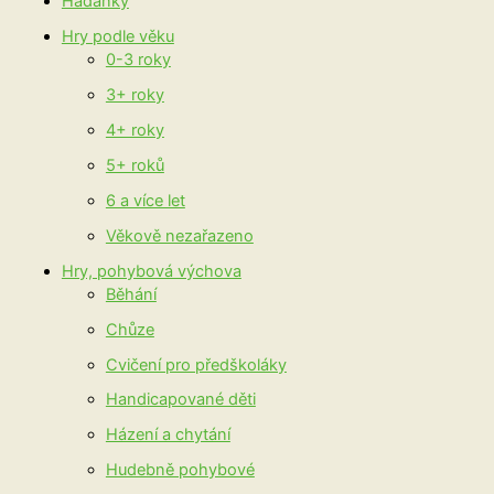
Hádanky
Hry podle věku
0-3 roky
3+ roky
4+ roky
5+ roků
6 a více let
Věkově nezařazeno
Hry, pohybová výchova
Běhání
Chůze
Cvičení pro předškoláky
Handicapované děti
Házení a chytání
Hudebně pohybové