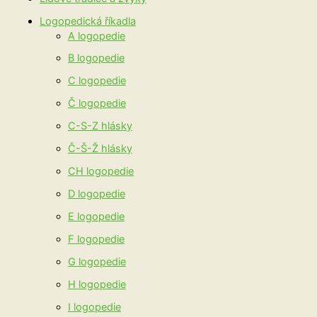
Logopedická říkadla
A logopedie
B logopedie
C logopedie
Č logopedie
C-S-Z hlásky
Č-Š-Ž hlásky
CH logopedie
D logopedie
E logopedie
F logopedie
G logopedie
H logopedie
I logopedie