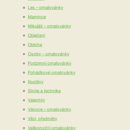
Les – omalovánky
Mamince
Mikuláš – omalovánky
Oblečení
Obloha
Osoby – omalovánky
Podzimní omalovánky
Pohádkové omalovánky
Rostliny
Stroje a technika
Valentýn
Vánoce – omalovánky
Věci, předměty
Velikonoční omalovánky