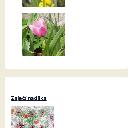
Zaječí nadílka