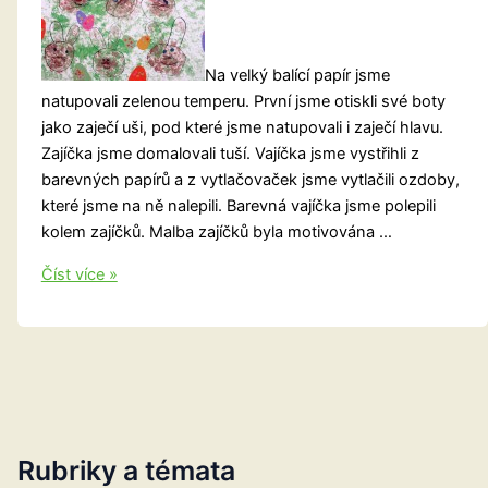
Na velký balící papír jsme
natupovali zelenou temperu. První jsme otiskli své boty
jako zaječí uši, pod které jsme natupovali i zaječí hlavu.
Zajíčka jsme domalovali tuší. Vajíčka jsme vystřihli z
barevných papírů a z vytlačovaček jsme vytlačili ozdoby,
které jsme na ně nalepili. Barevná vajíčka jsme polepili
kolem zajíčků. Malba zajíčků byla motivována …
Zaječí
Číst více »
nadílka
Rubriky a témata