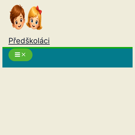
Přeskočit
na
obsah
Předškoláci
Hledat