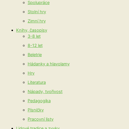
Spolupráce
Stolní hry
Zimní hry
Knihy, časopisy
3-8 let
8-12 let
Beletrie
Hádanky a hlavolamy
Hry
Literatura
Nápady, tvořivost
Pedagogika
Písničky
Pracovní listy
Lidové tradice a zvyky