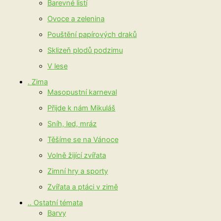
Barevné listí
Ovoce a zelenina
Pouštění papírových draků
Sklizeň plodů podzimu
V lese
. Zima
Masopustní karneval
Přijde k nám Mikuláš
Sníh, led, mráz
Těšíme se na Vánoce
Volně žijící zvířata
Zimní hry a sporty
Zvířata a ptáci v zimě
.. Ostatní témata
Barvy