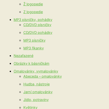
Ž logopedie
Z logopedie
MP3 písničky, pohádky
CD/DVD písničky
CD/DVD pohádky
MP3 písničky
MP3 říkanky
Nezařazené
Obrázky k básničkám
Omalovánky, vymalovánky
Abeceda – omalovánky
Hudba, nástroje
Jarní omalovánky
Jídlo, potraviny
Květinky