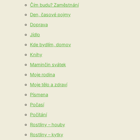
Čím budu? Zaměstnání
Den, časové pojmy
Doprava
Jídlo
Kde bydlím, domov
Knihy
Maminčin svátek
Moje rodina
Moje tělo a zdraví
Písmena
Počasí
Počítání
Rostliny – houby
Rostliny – kytky