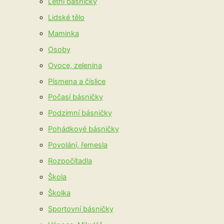
Letní básničky
Lidské tělo
Maminka
Osoby
Ovoce, zelenina
Písmena a číslice
Počasí básničky
Podzimní básničky
Pohádkové básničky
Povolání, řemesla
Rozpočítadla
Škola
Školka
Sportovní básničky