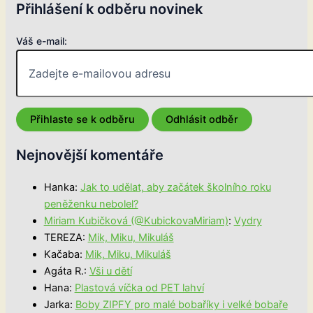
Přihlášení k odběru novinek
Váš e-mail:
Nejnovější komentáře
Hanka
:
Jak to udělat, aby začátek školního roku
peněženku nebolel?
Miriam Kubičková (@KubickovaMiriam)
:
Vydry
TEREZA
:
Mik, Miku, Mikuláš
Kačaba
:
Mik, Miku, Mikuláš
Agáta R.
:
Vši u dětí
Hana
:
Plastová víčka od PET lahví
Jarka
:
Boby ZIPFY pro malé bobaříky i velké bobaře