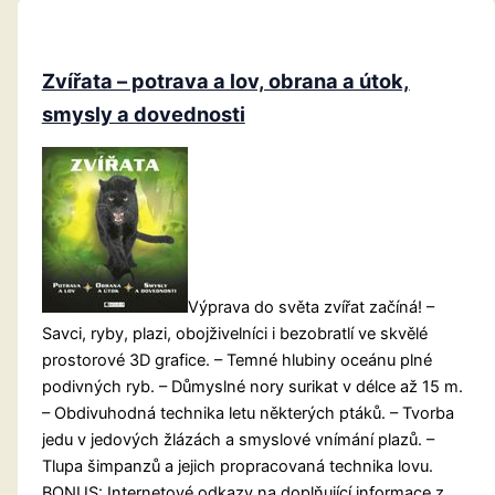
Zvířata – potrava a lov, obrana a útok,
smysly a dovednosti
Výprava do světa zvířat začíná! –
Savci, ryby, plazi, obojživelníci i bezobratlí ve skvělé
prostorové 3D grafice. – Temné hlubiny oceánu plné
podivných ryb. – Důmyslné nory surikat v délce až 15 m.
– Obdivuhodná technika letu některých ptáků. – Tvorba
jedu v jedových žlázách a smyslové vnímání plazů. –
Tlupa šimpanzů a jejich propracovaná technika lovu.
BONUS: Internetové odkazy na doplňující informace z