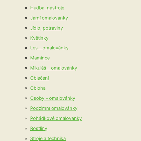
Hudba, nástroje
Jarní omalovánky
Jídlo, potraviny
Květinky
Les – omalovánky
Mamince
Mikuláš – omalovánky
Oblečení
Obloha
Osoby – omalovánky
Podzimní omalovánky
Pohádkové omalovánky
Rostliny
Stroje a technika