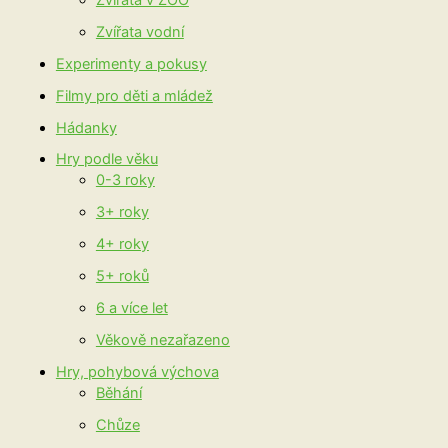
Zvířata vodní
Experimenty a pokusy
Filmy pro děti a mládež
Hádanky
Hry podle věku
0-3 roky
3+ roky
4+ roky
5+ roků
6 a více let
Věkově nezařazeno
Hry, pohybová výchova
Běhání
Chůze