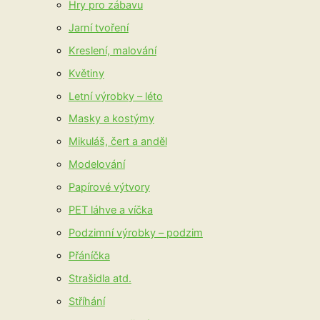
Hry pro zábavu
Jarní tvoření
Kreslení, malování
Květiny
Letní výrobky – léto
Masky a kostýmy
Mikuláš, čert a anděl
Modelování
Papírové výtvory
PET láhve a víčka
Podzimní výrobky – podzim
Přáníčka
Strašidla atd.
Stříhání