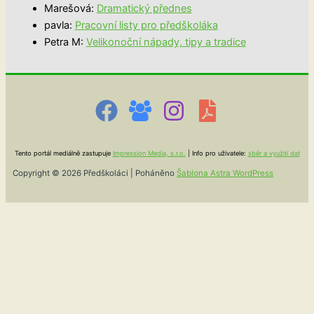
Marešová
:
Dramatický přednes
pavla
:
Pracovní listy pro předškoláka
Petra M
:
Velikonoční nápady, tipy a tradice
Tento portál mediálně zastupuje
Impression Media, s.r.o.
| Info pro uživatele:
sběr a využití dat
Copyright © 2026 Předškoláci | Poháněno
Šablona Astra WordPress