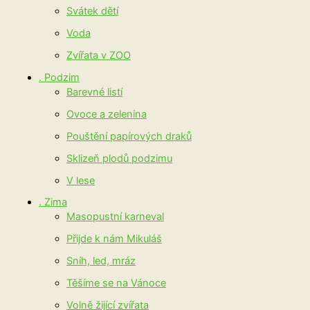
Svátek dětí
Voda
Zvířata v ZOO
. Podzim
Barevné listí
Ovoce a zelenina
Pouštění papírových draků
Sklizeň plodů podzimu
V lese
. Zima
Masopustní karneval
Přijde k nám Mikuláš
Sníh, led, mráz
Těšíme se na Vánoce
Volně žijící zvířata