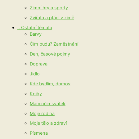
Zimní hry a sporty
Zvířata a ptáci v zimě
.. Ostatní témata
Barvy
Čím budu? Zaměstnání
Den, časové pojmy
Doprava
Jídlo
Kde bydlím, domov
Knihy
Maminčin svátek
Moje rodina
Moje tělo a zdraví
Písmena