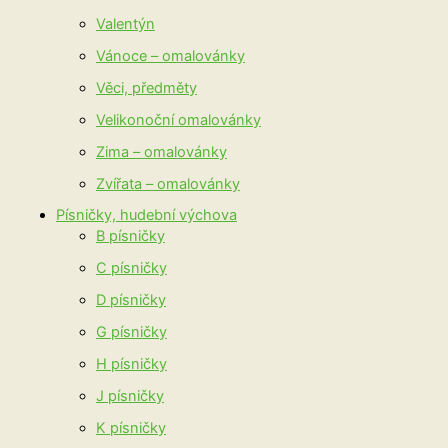
Valentýn
Vánoce – omalovánky
Věci, předměty
Velikonoční omalovánky
Zima – omalovánky
Zvířata – omalovánky
Písničky, hudební výchova
B písničky
C písničky
D písničky
G písničky
H písničky
J písničky
K písničky