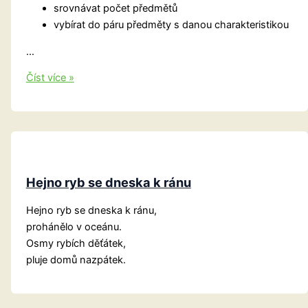
srovnávat počet předmětů
vybírat do páru předměty s danou charakteristikou
…
Co
Číst více »
by
mělo
umět
a
znát
3-
Hejno ryb se dneska k ránu
4
leté
Hejno ryb se dneska k ránu,
dítě?
prohánělo v oceánu.
Osmy rybích děťátek,
pluje domů nazpátek.