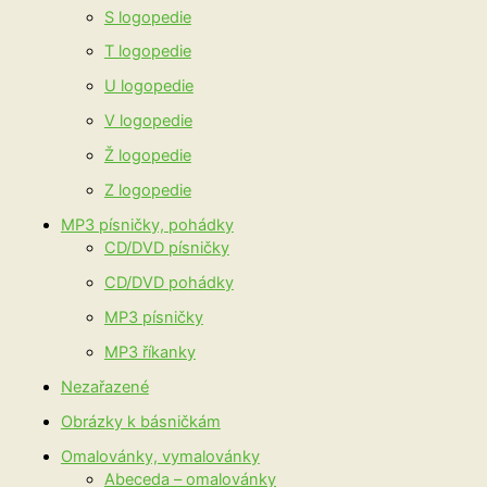
S logopedie
T logopedie
U logopedie
V logopedie
Ž logopedie
Z logopedie
MP3 písničky, pohádky
CD/DVD písničky
CD/DVD pohádky
MP3 písničky
MP3 říkanky
Nezařazené
Obrázky k básničkám
Omalovánky, vymalovánky
Abeceda – omalovánky