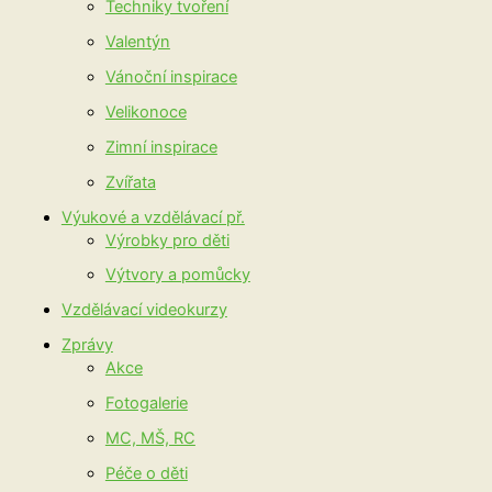
Techniky tvoření
Valentýn
Vánoční inspirace
Velikonoce
Zimní inspirace
Zvířata
Výukové a vzdělávací př.
Výrobky pro děti
Výtvory a pomůcky
Vzdělávací videokurzy
Zprávy
Akce
Fotogalerie
MC, MŠ, RC
Péče o děti