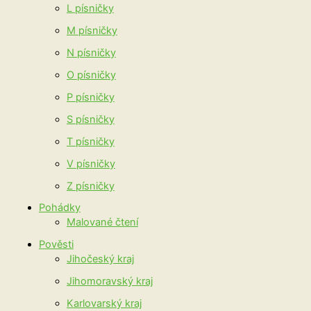
L písničky
M písničky
N písničky
O písničky
P písničky
S písničky
T písničky
V písničky
Z písničky
Pohádky
Malované čtení
Pověsti
Jihočeský kraj
Jihomoravský kraj
Karlovarský kraj