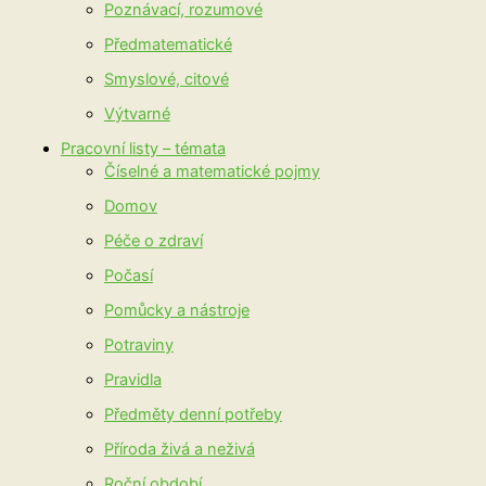
Poznávací, rozumové
Předmatematické
Smyslové, citové
Výtvarné
Pracovní listy – témata
Číselné a matematické pojmy
Domov
Péče o zdraví
Počasí
Pomůcky a nástroje
Potraviny
Pravidla
Předměty denní potřeby
Příroda živá a neživá
Roční období