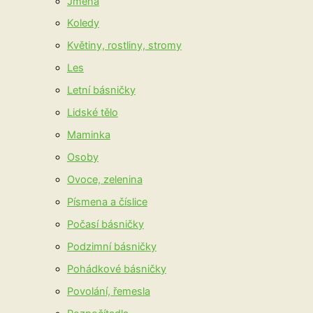
Jména
Koledy
Květiny, rostliny, stromy
Les
Letní básničky
Lidské tělo
Maminka
Osoby
Ovoce, zelenina
Písmena a číslice
Počasí básničky
Podzimní básničky
Pohádkové básničky
Povolání, řemesla