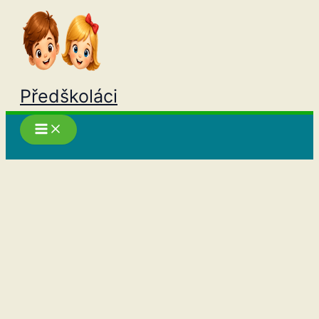
Přeskočit
na
obsah
Předškoláci
Hledat