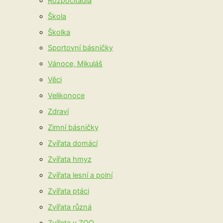
Rozpočítadla
Škola
Školka
Sportovní básničky
Vánoce, Mikuláš
Věci
Velikonoce
Zdraví
Zimní básničky
Zvířata domácí
Zvířata hmyz
Zvířata lesní a polní
Zvířata ptáci
Zvířata různá
Zvířata v ZOO