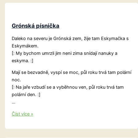
Grónská písnička
Daleko na severu je Grónská zem, žije tam Eskymačka s
Eskymákem.
[: My bychom umrzli jim neni zima snídají nanuky a
eskyma. :]
Mají se bezvadně, vyspí se moc, půl roku trvá tam polární
noc.
[: Na jaře vzbudí se a vyběhnou ven, půl roku trvá tam
polární den. :]
…
Grónská
Číst více »
písnička