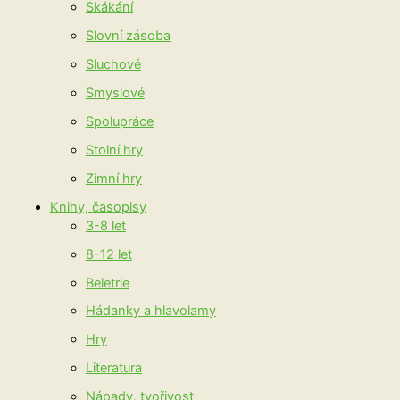
Skákání
Slovní zásoba
Sluchové
Smyslové
Spolupráce
Stolní hry
Zimní hry
Knihy, časopisy
3-8 let
8-12 let
Beletrie
Hádanky a hlavolamy
Hry
Literatura
Nápady, tvořivost