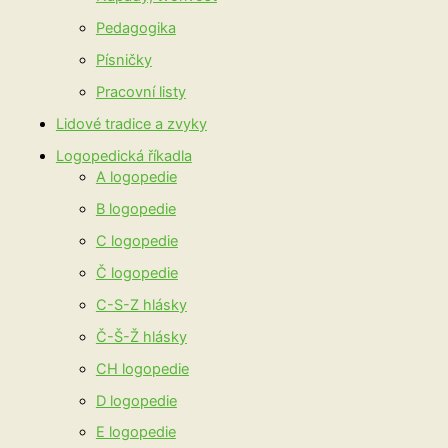
Pedagogika
Písničky
Pracovní listy
Lidové tradice a zvyky
Logopedická říkadla
A logopedie
B logopedie
C logopedie
Č logopedie
C-S-Z hlásky
Č-Š-Ž hlásky
CH logopedie
D logopedie
E logopedie