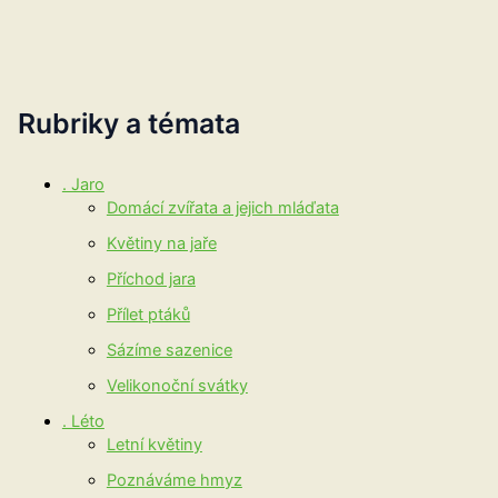
Rubriky a témata
. Jaro
Domácí zvířata a jejich mláďata
Květiny na jaře
Příchod jara
Přílet ptáků
Sázíme sazenice
Velikonoční svátky
. Léto
Letní květiny
Poznáváme hmyz