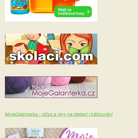
MojeGalanterka - příze a vlny na pletení i háčkování