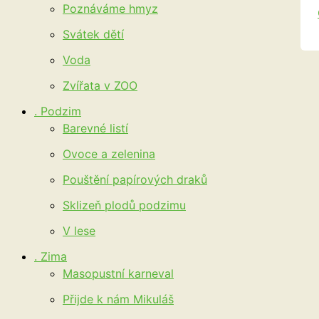
Poznáváme hmyz
Svátek dětí
Voda
Zvířata v ZOO
. Podzim
Barevné listí
Ovoce a zelenina
Pouštění papírových draků
Sklizeň plodů podzimu
V lese
. Zima
Masopustní karneval
Přijde k nám Mikuláš