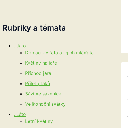
Rubriky a témata
. Jaro
Domácí zvířata a jejich mláďata
Květiny na jaře
Příchod jara
Přílet ptáků
Sázíme sazenice
Velikonoční svátky
. Léto
Letní květiny