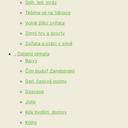
Sníh, led, mráz
Těšíme se na Vánoce
Volně žijící zvířata
Zimní hry a sporty
Zvířata a ptáci v zimě
.. Ostatní témata
Barvy
Čím budu? Zaměstnání
Den, časové pojmy
Doprava
Jídlo
Kde bydlím, domov
Knihy