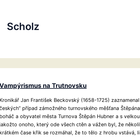
Scholz
Vampýrismus na Trutnovsku
Kronikář Jan František Beckovský (1658-1725) zaznamenal 
českých” případ zámožného turnovského měšťana Štěpána H
boháč a obyvatel města Turnova Štěpán Hubner a s velkou 
jakožto onoho, který ode všech ctěn a vážen byl, že někol
krátkém čase křik se rozmáhal, že to tělo z hrobu vstává, li