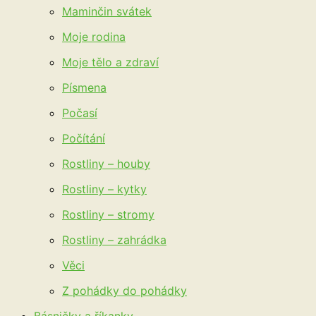
Maminčin svátek
Moje rodina
Moje tělo a zdraví
Písmena
Počasí
Počítání
Rostliny – houby
Rostliny – kytky
Rostliny – stromy
Rostliny – zahrádka
Věci
Z pohádky do pohádky
Básničky a říkanky