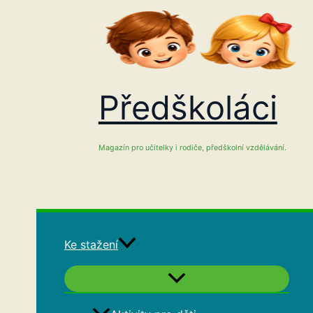
Přeskočit
na
obsah
Předškoláci
Magazín pro učitelky i rodiče, předškolní vzdělávání.
Ke stažení