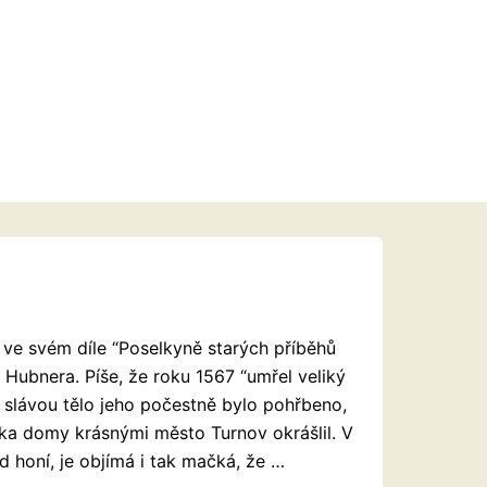
ve svém díle “Poselkyně starých příběhů
ubnera. Píše, že roku 1567 “umřel veliký
slávou tělo jeho počestně bylo pohřbeno,
ika domy krásnými město Turnov okrášlil. V
d honí, je objímá i tak mačká, že …