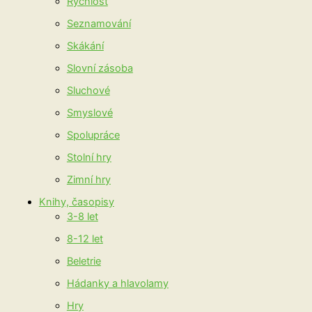
Rychlost
Seznamování
Skákání
Slovní zásoba
Sluchové
Smyslové
Spolupráce
Stolní hry
Zimní hry
Knihy, časopisy
3-8 let
8-12 let
Beletrie
Hádanky a hlavolamy
Hry