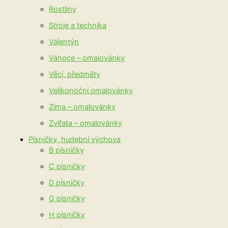
Rostliny
Stroje a technika
Valentýn
Vánoce – omalovánky
Věci, předměty
Velikonoční omalovánky
Zima – omalovánky
Zvířata – omalovánky
Písničky, hudební výchova
B písničky
C písničky
D písničky
G písničky
H písničky