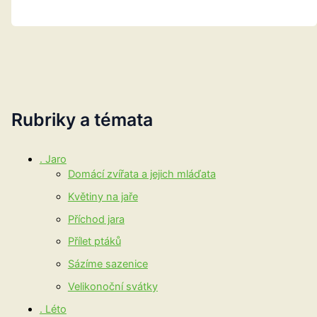
Rubriky a témata
. Jaro
Domácí zvířata a jejich mláďata
Květiny na jaře
Příchod jara
Přílet ptáků
Sázíme sazenice
Velikonoční svátky
. Léto