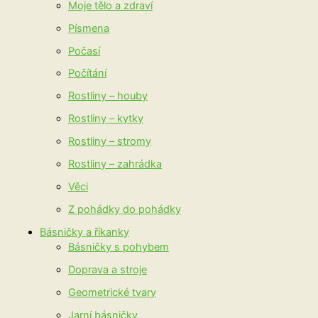
Moje tělo a zdraví
Písmena
Počasí
Počítání
Rostliny – houby
Rostliny – kytky
Rostliny – stromy
Rostliny – zahrádka
Věci
Z pohádky do pohádky
Básničky a říkanky
Básničky s pohybem
Doprava a stroje
Geometrické tvary
Jarní básničky