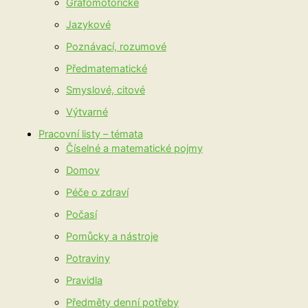
Grafomotorické
Jazykové
Poznávací, rozumové
Předmatematické
Smyslové, citové
Výtvarné
Pracovní listy – témata
Číselné a matematické pojmy
Domov
Péče o zdraví
Počasí
Pomůcky a nástroje
Potraviny
Pravidla
Předměty denní potřeby