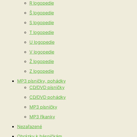
R logopedie
Š logopedie
S logopedie
T logopedie
U logopedie
V logopedie
Ž logopedie
Z logopedie
MP3 písničky, pohádky
CD/DVD písničky
CD/DVD pohádky
MP3 písničky
MP3 říkanky
Nezařazené
Obrázky k básničkám