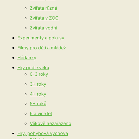
Zvířata různá
Zvířata v ZOO
Zvířata vodní
Experimenty a pokusy
Filmy pro děti a mládež
Hádanky
Hry podle věku
0-3 roky
3+ roky
4+ roky
5+ roků
6 a více let
Věkově nezařazeno
Hry, pohybová výchova