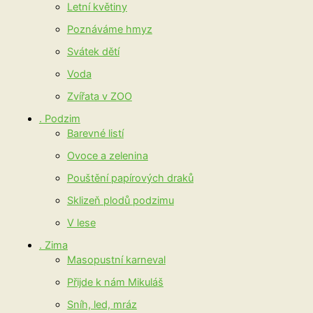
Letní květiny
Poznáváme hmyz
Svátek dětí
Voda
Zvířata v ZOO
. Podzim
Barevné listí
Ovoce a zelenina
Pouštění papírových draků
Sklizeň plodů podzimu
V lese
. Zima
Masopustní karneval
Přijde k nám Mikuláš
Sníh, led, mráz