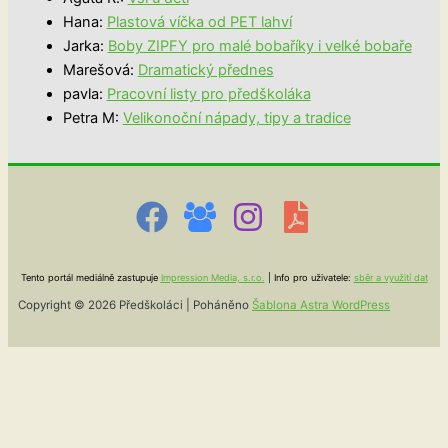
Hana
:
Plastová víčka od PET lahví
Jarka
:
Boby ZIPFY pro malé bobaříky i velké bobaře
Marešová
:
Dramatický přednes
pavla
:
Pracovní listy pro předškoláka
Petra M
:
Velikonoční nápady, tipy a tradice
Tento portál mediálně zastupuje
Impression Media, s.r.o.
| Info pro uživatele:
sběr a využití dat
Copyright © 2026 Předškoláci | Poháněno
Šablona Astra WordPress