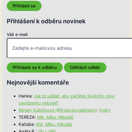
Přihlásit se
Přihlášení k odběru novinek
Váš e-mail:
Nejnovější komentáře
Hanka
:
Jak to udělat, aby začátek školního roku
peněženku nebolel?
Miriam Kubičková (@KubickovaMiriam)
:
Vydry
TEREZA
:
Mik, Miku, Mikuláš
Kačaba
:
Mik, Miku, Mikuláš
Agáta R.
:
Vši u dětí