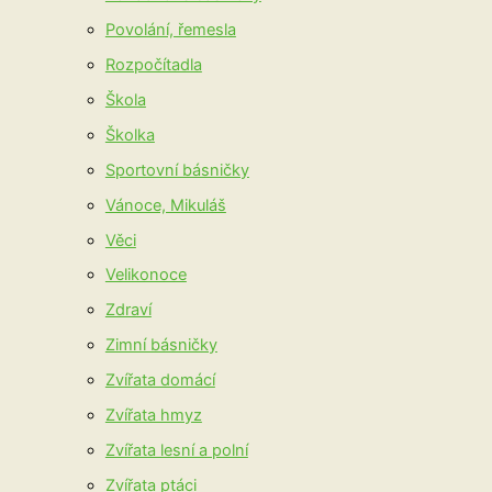
Povolání, řemesla
Rozpočítadla
Škola
Školka
Sportovní básničky
Vánoce, Mikuláš
Věci
Velikonoce
Zdraví
Zimní básničky
Zvířata domácí
Zvířata hmyz
Zvířata lesní a polní
Zvířata ptáci