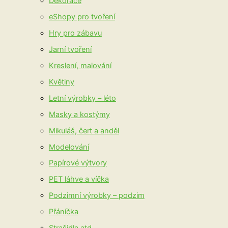
Dekorace
eShopy pro tvoření
Hry pro zábavu
Jarní tvoření
Kreslení, malování
Květiny
Letní výrobky – léto
Masky a kostýmy
Mikuláš, čert a anděl
Modelování
Papírové výtvory
PET láhve a víčka
Podzimní výrobky – podzim
Přáníčka