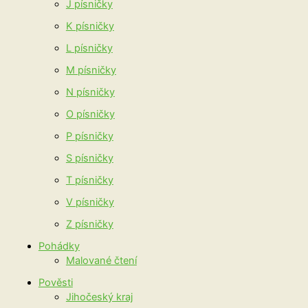
J písničky
K písničky
L písničky
M písničky
N písničky
O písničky
P písničky
S písničky
T písničky
V písničky
Z písničky
Pohádky
Malované čtení
Pověsti
Jihočeský kraj