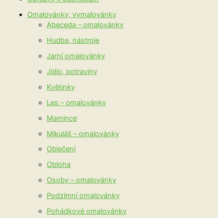
Omalovánky, vymalovánky
Abeceda – omalovánky
Hudba, nástroje
Jarní omalovánky
Jídlo, potraviny
Květinky
Les – omalovánky
Mamince
Mikuláš – omalovánky
Oblečení
Obloha
Osoby – omalovánky
Podzimní omalovánky
Pohádkové omalovánky