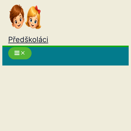
Přeskočit
na
obsah
Předškoláci
Hledat