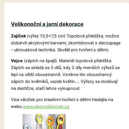
Velikonoční a jarní dekorace
Zajíček
(výřez 13,5×7,5 cm) Topolová překližka, možno
dobarvit akrylovými barvami, zkombinovat s decoupage
– ubrousková technika. Skvělé pro tvoření s dětmi.
Vejce
(zápich na špejli). Materiál topolová překližka.
Zápich se skládá ze 3 dílů, kdy 2 díly menších výřezů se
lepí na větší oboustranně. Vznikne tím oboustranný
zápich do květníků, vazeb květin…. Výřezy se dodávají
na destičce, stačí lehce vyloupnout.
Více věciček pro kreativní tvoření s dětmi hledejte na
webu
www.sikovnejdomek.cz