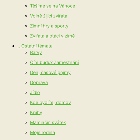
Těšíme se na Vánoce
Volně žijící zvířata
Zimní hry a sporty
Zvířata a ptáci v zimě
.. Ostatní témata
Barvy
Čím budu? Zaměstnání
Den, časové pojmy
Doprava
Jídlo
Kde bydlím, domov
Knihy
Maminčin svátek
Moje rodina