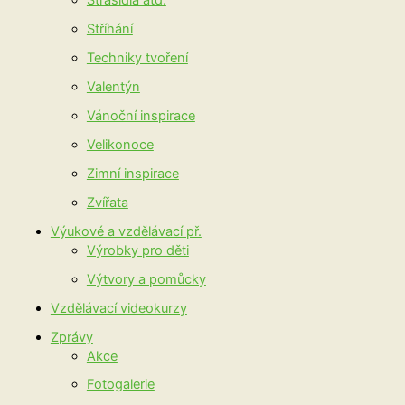
Strašidla atd.
Stříhání
Techniky tvoření
Valentýn
Vánoční inspirace
Velikonoce
Zimní inspirace
Zvířata
Výukové a vzdělávací př.
Výrobky pro děti
Výtvory a pomůcky
Vzdělávací videokurzy
Zprávy
Akce
Fotogalerie