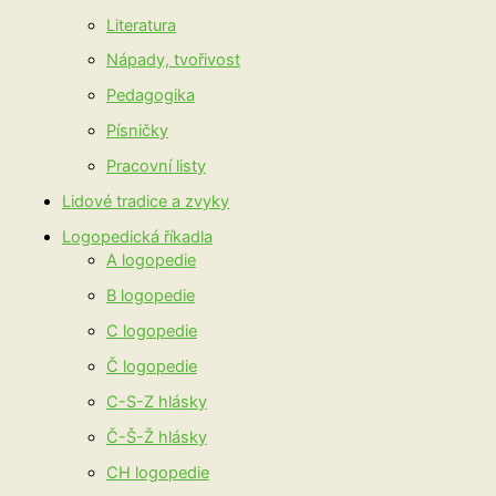
Literatura
Nápady, tvořivost
Pedagogika
Písničky
Pracovní listy
Lidové tradice a zvyky
Logopedická říkadla
A logopedie
B logopedie
C logopedie
Č logopedie
C-S-Z hlásky
Č-Š-Ž hlásky
CH logopedie